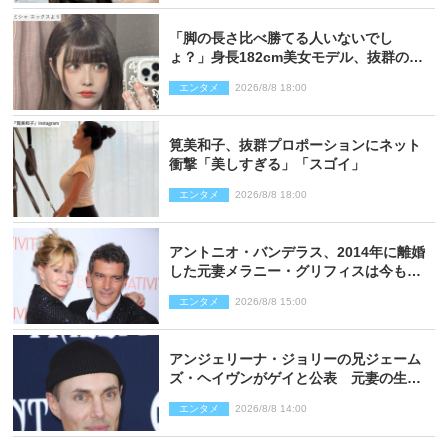
「脚の長さ比べ勝てる人いないでし
ょ？」身長182cm美女モデル、抜群のプ
ロポーションにネット衝撃
エンタメ
2026/8/8 18:00
筧美和子、抜群プロポーションにネット
衝撃「美しすぎる」「スゴイ」
エンタメ
2026/8/8 18:00
アントニオ・バンデラス、2014年に離婚
した元妻メラニー・グリフィスは今も
「親友の一人」
エンタメ
2026/8/8 15:00
アンジェリーナ・ジョリーの兄ジェーム
ズ・ヘイヴンがゲイと公表 元妻の生配
信で明らかに
エンタメ
2026/8/8 14:00