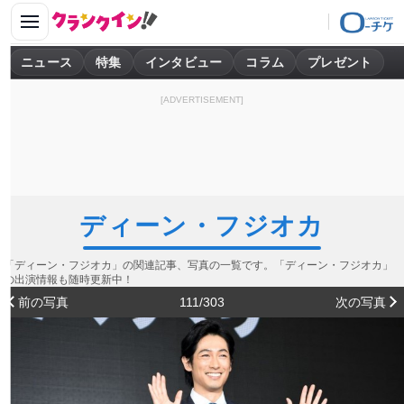
ニュース
特集
インタビュー
コラム
プレゼント
[ADVERTISEMENT]
ディーン・フジオカ
「ディーン・フジオカ」の関連記事、写真の一覧です。「ディーン・フジオカ」
の出演情報も随時更新中！
前の写真
111/303
次の写真