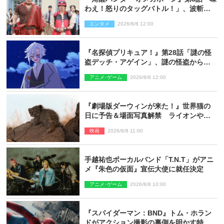
わえ！怒りのタッグバトル！」、波斬の
ギリコがハンターバトルを挑んできた！
エンタメ
2026/8/8 12:00
『名探偵プリキュア！』第28話「謎の怪
盗デッチ・アゲイン」、謎の怪盗から不
思議な予告状が届く
アニメ･ゲーム
2026/8/8 12:00
『劇場版ダーウィンが来た！』世界猫の
日に予告＆場面写真解禁 ライオンやマ
ヌルネコの赤ちゃんが大集合
映画
2026/8/8 11:00
手越祐也ボーカルバンド「T.N.T」がアニ
メ『朱色の仮面』宣伝大使に就任決定
アニメ･ゲーム
2026/8/8 10:00
『スパイダーマン：BND』トム・ホラン
ドがアクション撮影の裏側を明かす特別