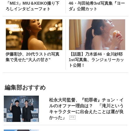
「ME:I」MIU＆KEIKO撮り下
46・与田祐希3rd写真集『ヨー
ろしインタビューフォト
ダ』公開カット
伊藤彩沙、20代ラストの写真
【話題】乃木坂46・金川紗耶
集で見せた“大人の甘さ”
1st写真集、ランジェリーカッ
ト公開！
編集部おすすめ
松永大司監督、『犯罪者』チョン・イ
ルのオファー理由は？ 「滝川という
キャラクターに出会えたことは運が良
かった」
P R