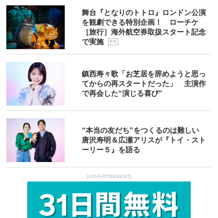
舞台『となりのトトロ』ロンドン公演
を観劇できる特別企画！ ローチケ
［旅行］海外航空券取扱スタート記念
で実施
P R
鎮西寿々歌「お芝居を辞めようと思っ
てからの再スタートだった」 主演作
で再会した“演じる喜び”
“本当の友だち”をつくるのは難しい
唐沢寿明＆広瀬アリスが『トイ・スト
ーリー５』を語る
[ADVERTISEMENT]