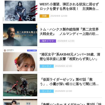
WEST.小瀧望、弾圧される状況に屈せず
ロックを愛する男を体現！ 主演舞台
『ロックンロール』ビジュアル解禁
演劇
2026/8/8 12:00
トム・ハンクス製作総指揮『第二次世界
大戦全史』 ノルマンディー上陸の壮絶
な戦場を収めた特別映像解禁
海外ドラマ
2026/8/8 12:00
“港区女子”系AKB48元メンバー38歳、清
楚な浴衣姿に反響「相変わらず美しい」
エンタメ
2026/8/8 12:00
『仮面ライダーゼッツ』第47話「救
う」、小鷹が深い眠りに落ちて闇に消え
る…？
エンタメ
2026/8/8 12:00
『角醒ハンター オメガホーン』第3話「味