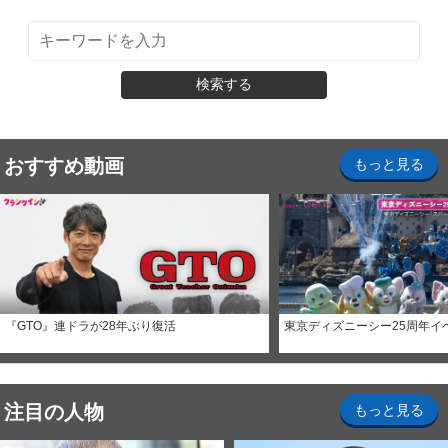
検索する
おすすめ動画
もっと見る
『GTO』連ドラが28年ぶり復活
東京ディズニーシー25周年イ
注目の人物
もっと見る