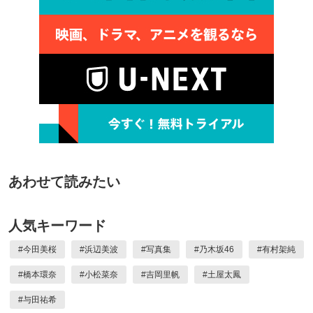
あわせて読みたい
人気キーワード
#
今田美桜
#
浜辺美波
#
写真集
#
乃木坂46
#
有村架純
#
橋本環奈
#
小松菜奈
#
吉岡里帆
#
土屋太鳳
#
与田祐希