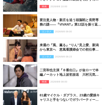
映像解禁
映画
2026/8/8 10:00
要注意人物・新庄を追う頭脳戦と長野専
務の謎――『VIVANT』第12話を振り返
る！
エンタメ
2026/8/8 09:00
来週の『風、薫る』“りん”見上愛、新潟
から東京へ 恵風看護婦会での初仕事に
向かう
エンタメ
2026/8/8 08:15
二宮和也主演『８番出口』が金ローで本
編ノーカット地上波初放送 川村元気監
督＆二宮コメント到着
映画
2026/8/8 08:00
81歳マイケル・ダグラス、23歳の愛娘キ
ャリスと手をつないでガラパーティーに
来場