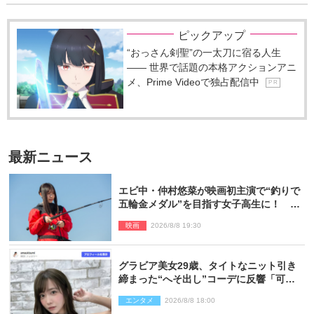
ピックアップ
“おっさん剣聖”の一太刀に宿る人生
―― 世界で話題の本格アクションアニ
メ、Prime Videoで独占配信中
P R
最新ニュース
エビ中・仲村悠菜が映画初主演で“釣りで
五輪金メダル”を目指す女子高生に！ 映
画『つりこまち』今秋公開
映画
2026/8/8 19:30
グラビア美女29歳、タイトなニット引き
締まった“へそ出し”コーデに反響「可愛
い過ぎる」
エンタメ
2026/8/8 18:00