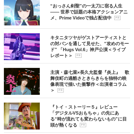
“おっさん剣聖”の一太刀に宿る人生
―― 世界で話題の本格アクションアニ
メ、Prime Videoで独占配信中
P R
キタニタツヤがゲストアーティストと
の対バンを通して見せた、“攻めのモー
ド” 「Hugs Vol.6」神戸公演＜ライブ
レポート＞
P R
主演・森七菜×長久允監督『炎上』 歌
舞伎町の過酷さときらきらを独特の映
像表現で描いた衝撃作＜出演者コラム
＞
P R
『トイ・ストーリー５』レビュー
「デジタルVSおもちゃ」の先にあ
る“時が流れても変わらないもの”に目
頭が熱くなる
P R