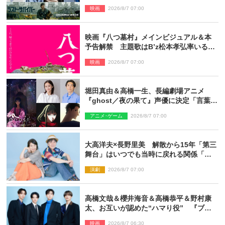
種崎敦美・井上和彦ら豪華声優陣が集
映画
2026/8/7 07:00
結！
映画『八つ墓村』メインビジュアル＆本
予告解禁 主題歌はB’z松本孝弘率いる
TMG「DOOM」に決定
映画
2026/8/7 07:00
堀田真由＆高橋一生、長編劇場アニメ
『ghost／夜の果て』声優に決定「言葉に
はできない沢山の感情を思い出しまし
アニメ･ゲーム
2026/8/7 07:00
た」
大高洋夫×長野里美 解散から15年「第三
舞台」はいつでも当時に戻れる関係「や
っぱり他の方たちとは違います」
演劇
2026/8/7 07:00
高橋文哉＆櫻井海音＆高橋恭平＆野村康
太、お互いが認めた“ハマり役” 『ブル
ーロック』で築いた最高のチームワーク
映画
2026/8/7 06:30