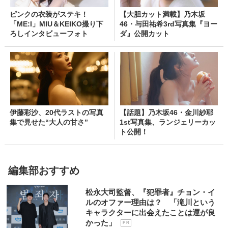
ピンクの衣装がステキ！
【大胆カット満載】乃木坂
「ME:I」MIU＆KEIKO撮り下
46・与田祐希3rd写真集『ヨー
ろしインタビューフォト
ダ』公開カット
伊藤彩沙、20代ラストの写真
【話題】乃木坂46・金川紗耶
集で見せた“大人の甘さ”
1st写真集、ランジェリーカッ
ト公開！
編集部おすすめ
松永大司監督、『犯罪者』チョン・イ
ルのオファー理由は？ 「滝川という
キャラクターに出会えたことは運が良
かった」
P R