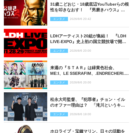
31歳こどおじ・18歳底辺YouTuberらの根
性を叩きなおす！ 『男磨きハウス』第2
弾コーチ陣発表
エンタメ
2026/8/6 20:42
LDHアーティスト20組が集結！ 『LDH
LIVE‐EXPO』史上初の国立競技場で開催
決定
エンタメ
2026/8/6 20:00
来週の『ＳＴＡＲ』は緑黄色社会、
ME:I、LE SSERAFIM、.ENDRECHERI.が
話題曲をパフォーマンス！
エンタメ
2026/8/6 20:00
松永大司監督、『犯罪者』チョン・イル
のオファー理由は？ 「滝川というキャ
ラクターに出会えたことは本当に運が良
エンタメ
2026/8/6 19:00
かった」
ホロライブ・宝鐘マリン、日々の活動を