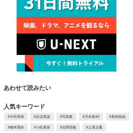
あわせて読みたい
人気キーワード
#
今田美桜
#
浜辺美波
#
写真集
#
乃木坂46
#
有村架純
#
橋本環奈
#
小松菜奈
#
吉岡里帆
#
土屋太鳳