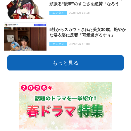
頑張る“後輩”のすごさを絶賛「なろう系
主人公まである」
エンタメ
2026/8/6 18:15
5社からスカウトされた美女30歳、艶やか
な浴衣姿に反響「可愛過ぎるすぅ」
エンタメ
2026/8/6 18:00
もっと見る