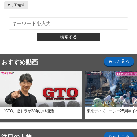
#
与田祐希
検索する
おすすめ動画
もっと見る
『GTO』連ドラが28年ぶり復活
東京ディズニーシー25周年イ
もっと見る