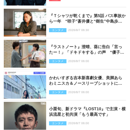
『Ｔシャツが乾くまで』第5話 バス事故か
ら一年 “咲子”蒼井優と“樹生”中島歩は
心を許しあえる関係に
エンタメ
2026/8/7 06:30
『ラストノート』澄晴、葵に告白「言っ
たー！」「ドキドキする」の声 “優子劇
場”も話題
エンタメ
2026/8/7 06:00
かわいすぎる吉本新喜劇女優、美脚あら
わミニスカ＆ノースリーブショットに反
響
エンタメ
2026/8/7 06:00
小栗旬、新ドラマ『LOST10』で主演・横
浜流星と初共演「もう最高です」
エンタメ
2026/8/7 06:00