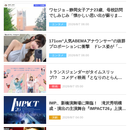
ワセジョ→静岡女子アナ23歳、母校訪問
でしみじみ「懐かしい思い出が蘇りまし
た」
エンタメ
2026/8/7 06:00
171cm“人気ABEMAアナウンサー”の抜群
プロポーションに衝撃 ドレス姿が「美
しい」「品がありすぎる」
エンタメ
2026/8/7 06:00
トランスジェンダーがタイムスリッ
プ!? コメディ映画『となりのとらんす
少女ちゃん』11.7公開決定
映画
2026/8/7 05:00
IMP.、新橋演舞場に降臨！ 滝沢秀明構
成・演出の主演舞台『IMPACT26』上演決
定
演劇
2026/8/7 04:00