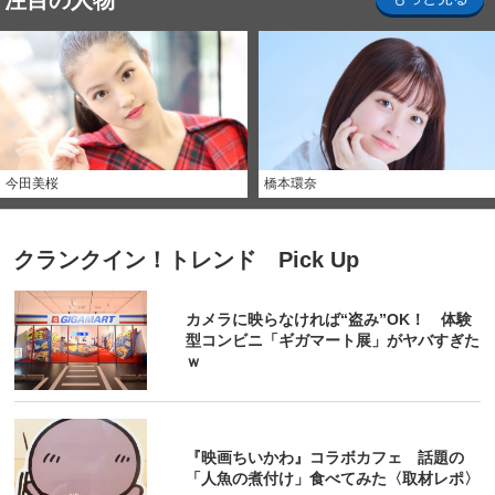
注目の人物
今田美桜
橋本環奈
クランクイン！トレンド Pick Up
カメラに映らなければ“盗み”OK！ 体験
型コンビニ「ギガマート展」がヤバすぎた
ｗ
『映画ちいかわ』コラボカフェ 話題の
「人魚の煮付け」食べてみた〈取材レポ〉