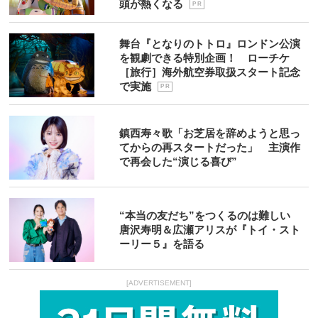
頭が熱くなる
P R
舞台『となりのトトロ』ロンドン公演
を観劇できる特別企画！ ローチケ
［旅行］海外航空券取扱スタート記念
で実施
P R
鎮西寿々歌「お芝居を辞めようと思っ
てからの再スタートだった」 主演作
で再会した“演じる喜び”
“本当の友だち”をつくるのは難しい
唐沢寿明＆広瀬アリスが『トイ・スト
ーリー５』を語る
[ADVERTISEMENT]