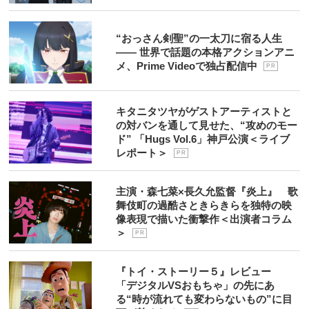
“おっさん剣聖”の一太刀に宿る人生
―― 世界で話題の本格アクションアニ
メ、Prime Videoで独占配信中
P R
キタニタツヤがゲストアーティストと
の対バンを通して見せた、“攻めのモー
ド” 「Hugs Vol.6」神戸公演＜ライブ
レポート＞
P R
主演・森七菜×長久允監督『炎上』 歌
舞伎町の過酷さときらきらを独特の映
像表現で描いた衝撃作＜出演者コラム
＞
P R
『トイ・ストーリー５』レビュー
「デジタルVSおもちゃ」の先にあ
る“時が流れても変わらないもの”に目