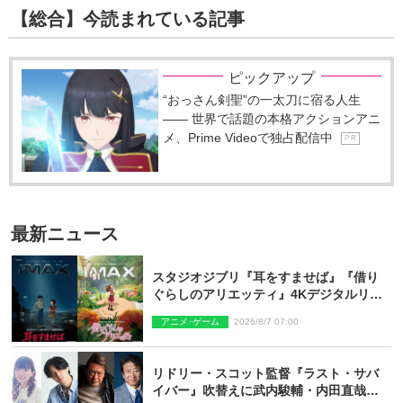
【総合】今読まれている記事
ピックアップ
“おっさん剣聖”の一太刀に宿る人生
―― 世界で話題の本格アクションアニ
メ、Prime Videoで独占配信中
P R
最新ニュース
スタジオジブリ『耳をすませば』『借り
ぐらしのアリエッティ』4Kデジタルリマ
スターでIMAX上映決定！
アニメ･ゲーム
2026/8/7 07:00
リドリー・スコット監督『ラスト・サバ
イバー』吹替えに武内駿輔・内田直哉・