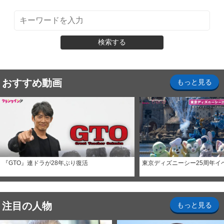
検索する
おすすめ動画
もっと見る
『GTO』連ドラが28年ぶり復活
東京ディズニーシー25周年イ
注目の人物
もっと見る