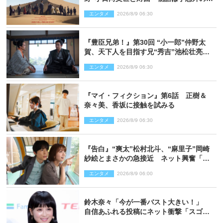
開へ
エンタメ
2026/8/9 06:30
『豊臣兄弟！』第30回 “小一郎”仲野太
賀、天下人を目指す兄“秀吉”池松壮亮
と“清須会議”へ
エンタメ
2026/8/9 06:30
『マイ・フィクション』第6話 正樹＆
奈々美、香坂に接触を試みる
エンタメ
2026/8/9 06:30
『告白』“爽太”松村北斗、“麻里子”岡崎
紗絵とまさかの急接近 ネット興奮「そ
の反応は」「いいの!?」（ネタバレあ
エンタメ
2026/8/9 06:00
り）
鈴木奈々「今が一番バスト大きい！」
自信あふれる投稿にネット衝撃「スゴ
イ」「写真集を出して欲しい」