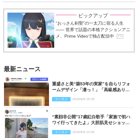
ピックアップ
“おっさん剣聖”の一太刀に宿る人生
―― 世界で話題の本格アクションアニ
メ、Prime Videoで独占配信中
P R
最新ニュース
重盛さと美“築53年の実家”を自らリフォ
ームデザイン「凄っ！」「高級感ありま
くり」
エンタメ
2026/8/9 16:30
“素顔非公開”17歳紅白歌手「家族で初ハ
ワイ行ってきたよ」大胆肌見せショット
公開
エンタメ
2026/8/9 15:30