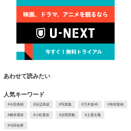
あわせて読みたい
人気キーワード
#
今田美桜
#
浜辺美波
#
写真集
#
乃木坂46
#
有村架純
#
橋本環奈
#
小松菜奈
#
吉岡里帆
#
土屋太鳳
#
与田祐希