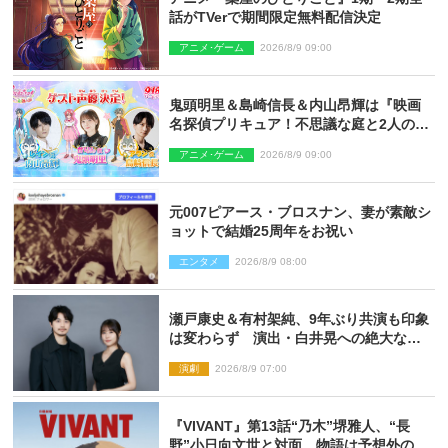
話がTVerで期間限定無料配信決定
アニメ･ゲーム
2026/8/9 09:00
鬼頭明里＆島崎信長＆内山昂輝は『映画
名探偵プリキュア！不思議な庭と2人の秘
密』ゲスト声優に決定
アニメ･ゲーム
2026/8/9 09:00
元007ピアース・ブロスナン、妻が素敵シ
ョットで結婚25周年をお祝い
エンタメ
2026/8/9 08:00
瀬戸康史＆有村架純、9年ぶり共演も印象
は変わらず 演出・白井晃への絶大なる
信頼を胸に舞台『キュー』に挑む
演劇
2026/8/9 07:00
『VIVANT』第13話“乃木”堺雅人、“長
野”小日向文世と対面 物語は予想外の展