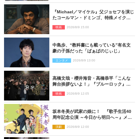
『Michael／マイケル』父ジョセフを演じ
たコールマン・ドミンゴ、特殊メイクに2
時間半かかっていた
映画
2026/8/9 15:00
中島歩、“教科書にも載っている”有名文
豪の子孫だった「ばぁばのじぃじ」
エンタメ
2026/8/9 13:00
高橋文哉・櫻井海音・高橋恭平「こんな
舞台挨拶ないよ！」『ブルーロック』自
由すぎるイベントレポート
映画
2026/8/9 12:05
坂本冬美が武家の娘に！ 『歌手生活40
周年記念公演 ～今日から明日へ～』メイ
ンビジュアル公開
演劇
2026/8/9 12:00