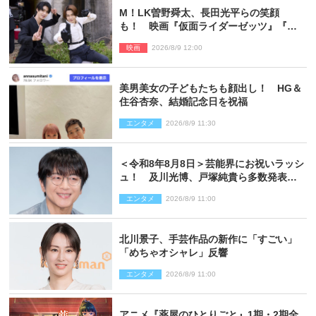
M！LK曽野舜太、長田光平らの笑顔
も！ 映画『仮面ライダーゼッツ』『超
宇宙刑事ギャバン インフィニティ』オフ
映画
2026/8/9 12:00
ショット到着
美男美女の子どもたちも顔出し！ HG＆
住谷杏奈、結婚記念日を祝福
エンタメ
2026/8/9 11:30
＜令和8年8月8日＞芸能界にお祝いラッシ
ュ！ 及川光博、戸塚純貴ら多数発表結
婚
エンタメ
2026/8/9 11:00
北川景子、手芸作品の新作に「すごい」
「めちゃオシャレ」反響
エンタメ
2026/8/9 11:00
アニメ『薬屋のひとりごと』1期・2期全