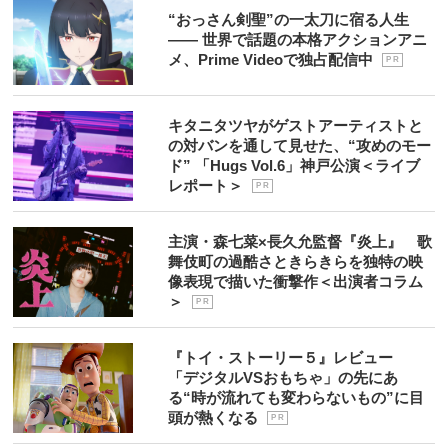
“おっさん剣聖”の一太刀に宿る人生
―― 世界で話題の本格アクションアニ
メ、Prime Videoで独占配信中
P R
キタニタツヤがゲストアーティストと
の対バンを通して見せた、“攻めのモー
ド” 「Hugs Vol.6」神戸公演＜ライブ
レポート＞
P R
主演・森七菜×長久允監督『炎上』 歌
舞伎町の過酷さときらきらを独特の映
像表現で描いた衝撃作＜出演者コラム
＞
P R
『トイ・ストーリー５』レビュー
「デジタルVSおもちゃ」の先にあ
る“時が流れても変わらないもの”に目
頭が熱くなる
P R