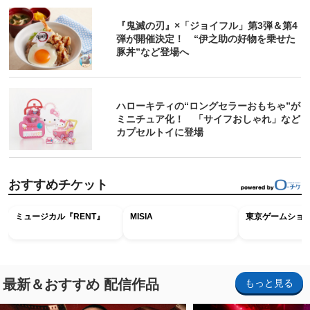
『鬼滅の刃』×「ジョイフル」第3弾＆第4
弾が開催決定！ “伊之助の好物を乗せた
豚丼”など登場へ
ハローキティの“ロングセラーおもちゃ”が
ミニチュア化！ 「サイフおしゃれ」など
カプセルトイに登場
おすすめチケット
ミュージカル『RENT』
MISIA
東京ゲームショウ2
最新＆おすすめ 配信作品
もっと見る