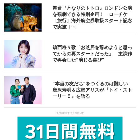
舞台『となりのトトロ』ロンドン公演
を観劇できる特別企画！ ローチケ
［旅行］海外航空券取扱スタート記念
で実施
P R
鎮西寿々歌「お芝居を辞めようと思っ
てからの再スタートだった」 主演作
で再会した“演じる喜び”
“本当の友だち”をつくるのは難しい
唐沢寿明＆広瀬アリスが『トイ・スト
ーリー５』を語る
[ADVERTISEMENT]