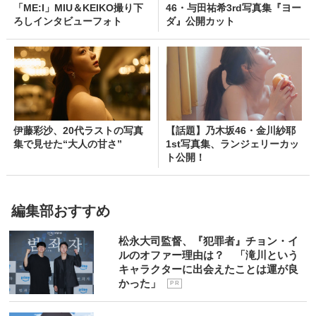
「ME:I」MIU＆KEIKO撮り下
46・与田祐希3rd写真集『ヨー
ろしインタビューフォト
ダ』公開カット
伊藤彩沙、20代ラストの写真
【話題】乃木坂46・金川紗耶
集で見せた“大人の甘さ”
1st写真集、ランジェリーカッ
ト公開！
編集部おすすめ
松永大司監督、『犯罪者』チョン・イ
ルのオファー理由は？ 「滝川という
キャラクターに出会えたことは運が良
かった」
P R