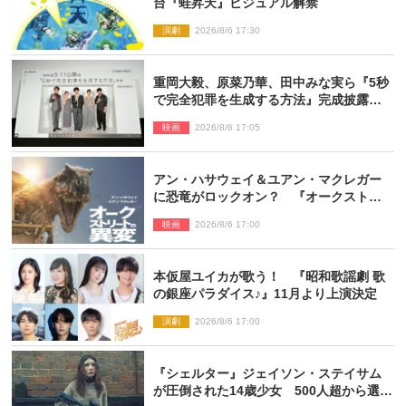
台『蛙昇天』ビジュアル解禁
演劇
2026/8/6 17:30
重岡大毅、原菜乃華、田中みな実ら『5秒
で完全犯罪を生成する方法』完成披露に
登壇！ それぞれのAI活用術も発表
映画
2026/8/6 17:05
アン・ハサウェイ＆ユアン・マクレガー
に恐竜がロックオン？ 『オークストリ
ートの異変』新ビジュアル＆本編映像初
映画
2026/8/6 17:00
解禁
本仮屋ユイカが歌う！ 『昭和歌謡劇 歌
の銀座パラダイス♪』11月より上演決定
演劇
2026/8/6 17:00
『シェルター』ジェイソン・ステイサム
が圧倒された14歳少女 500人超から選出