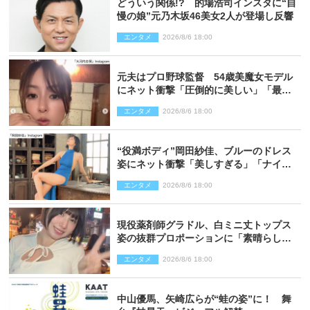
どういう関係!? 的場浩司インスタに“自
慢の娘”元乃木坂46美女2人が登場し反響
エンタメ
2026/8/6 18:00
元夫はプロ野球監督 54歳美魔女モデル
にネット衝撃「圧倒的に美しい」「最強
クラス」「うっとり」
エンタメ
2026/8/6 18:00
“役満ボディ”岡田紗佳、ブルーのドレス
姿にネット衝撃「美しすぎる」「ナイ
ス」
エンタメ
2026/8/6 18:00
現役薬剤師グラドル、白ミニ丈トップス
姿の抜群プロポーションに「素晴らしす
ぎる」「すっっっご！」とネット絶賛
エンタメ
2026/8/6 18:00
中山優馬、矢崎広らが“蛙の姿”に！ 舞