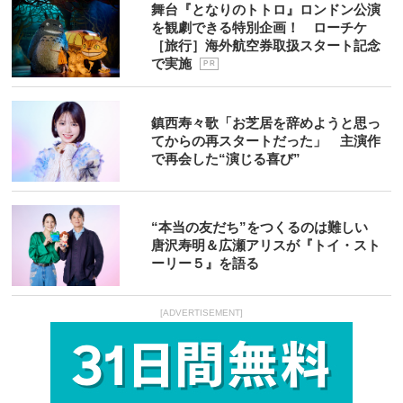
舞台『となりのトトロ』ロンドン公演
を観劇できる特別企画！ ローチケ
［旅行］海外航空券取扱スタート記念
で実施
P R
鎮西寿々歌「お芝居を辞めようと思っ
てからの再スタートだった」 主演作
で再会した“演じる喜び”
“本当の友だち”をつくるのは難しい
唐沢寿明＆広瀬アリスが『トイ・スト
ーリー５』を語る
[ADVERTISEMENT]