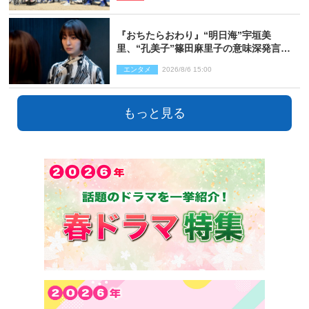
『おちたらおわり』“明日海”宇垣美
里、“孔美子”篠田麻里子の意味深発言に
絶句 ネット驚き「まさか」「意外な展
エンタメ
2026/8/6 15:00
開」
もっと見る