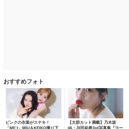
おすすめフォト
ピンクの衣装がステキ！
【大胆カット満載】乃木坂
「ME:I」MIU＆KEIKO撮り下
46・与田祐希3rd写真集『ヨー