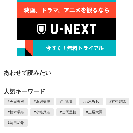
あわせて読みたい
人気キーワード
#
今田美桜
#
浜辺美波
#
写真集
#
乃木坂46
#
有村架純
#
橋本環奈
#
小松菜奈
#
吉岡里帆
#
土屋太鳳
#
与田祐希