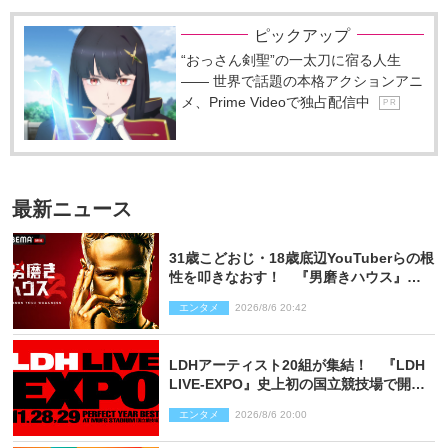
ピックアップ
“おっさん剣聖”の一太刀に宿る人生
―― 世界で話題の本格アクションアニ
メ、Prime Videoで独占配信中
P R
最新ニュース
31歳こどおじ・18歳底辺YouTuberらの根
性を叩きなおす！ 『男磨きハウス』第2
弾コーチ陣発表
エンタメ
2026/8/6 20:42
LDHアーティスト20組が集結！ 『LDH
LIVE‐EXPO』史上初の国立競技場で開催
決定
エンタメ
2026/8/6 20:00