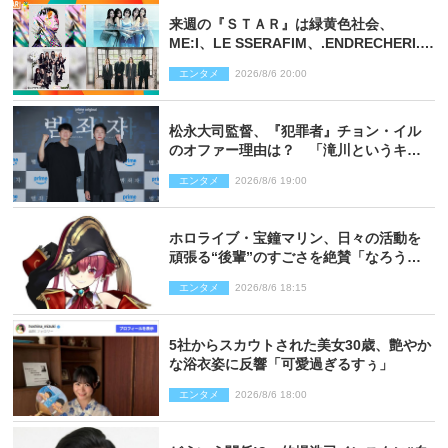
来週の『ＳＴＡＲ』は緑黄色社会、
ME:I、LE SSERAFIM、.ENDRECHERI.が
話題曲をパフォーマンス！
エンタメ
2026/8/6 20:00
松永大司監督、『犯罪者』チョン・イル
のオファー理由は？ 「滝川というキャ
ラクターに出会えたことは本当に運が良
エンタメ
2026/8/6 19:00
かった」
ホロライブ・宝鐘マリン、日々の活動を
頑張る“後輩”のすごさを絶賛「なろう系
主人公まである」
エンタメ
2026/8/6 18:15
5社からスカウトされた美女30歳、艶やか
な浴衣姿に反響「可愛過ぎるすぅ」
エンタメ
2026/8/6 18:00