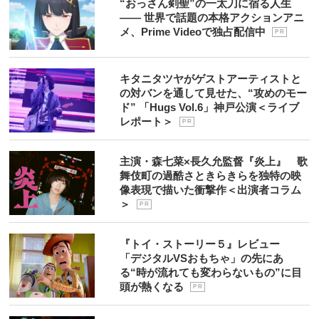
“おっさん剣聖”の一太刀に宿る人生
―― 世界で話題の本格アクションアニ
メ、Prime Videoで独占配信中
P R
キタニタツヤがゲストアーティストと
の対バンを通して見せた、“攻めのモー
ド” 「Hugs Vol.6」神戸公演＜ライブ
レポート＞
P R
主演・森七菜×長久允監督『炎上』 歌
舞伎町の過酷さときらきらを独特の映
像表現で描いた衝撃作＜出演者コラム
＞
P R
『トイ・ストーリー５』レビュー
「デジタルVSおもちゃ」の先にあ
る“時が流れても変わらないもの”に目
頭が熱くなる
P R