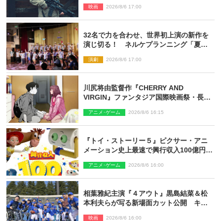
された新鋭ボディ・レイ・ブレスナック
映画
2026/8/6 17:00
とは
32名で力を合わせ、世界初上演の新作を
演じ切る！ ネルケプランニング「夏休
み！オン・ワークショップ2026」レポー
演劇
2026/8/6 17:00
ト【最終日】
川尻将由監督作『CHERRY AND
VIRGIN』ファンタジア国際映画祭・長編
アニメ部門で観客賞・金賞受賞！
アニメ･ゲーム
2026/8/6 16:15
『トイ・ストーリー５』ピクサー・アニ
メーション史上最速で興行収入100億円突
破 シリーズNo.1興収が目前
アニメ･ゲーム
2026/8/6 16:00
相葉雅紀主演『４アウト』黒島結菜＆松
本利夫らが写る新場面カット公開 キャ
スト登壇イベントも決定
映画
2026/8/6 16:00