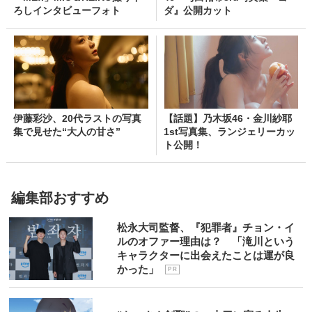
ろしインタビューフォト
ダ』公開カット
伊藤彩沙、20代ラストの写真
【話題】乃木坂46・金川紗耶
集で見せた“大人の甘さ”
1st写真集、ランジェリーカッ
ト公開！
編集部おすすめ
松永大司監督、『犯罪者』チョン・イ
ルのオファー理由は？ 「滝川という
キャラクターに出会えたことは運が良
かった」
P R