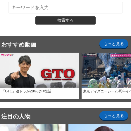
検索する
おすすめ動画
もっと見る
『GTO』連ドラが28年ぶり復活
東京ディズニーシー25周年イ
注目の人物
もっと見る