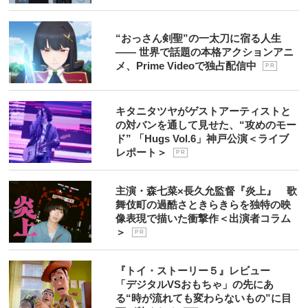
“おっさん剣聖”の一太刀に宿る人生
―― 世界で話題の本格アクションアニ
メ、Prime Videoで独占配信中
P R
キタニタツヤがゲストアーティストと
の対バンを通して見せた、“攻めのモー
ド” 「Hugs Vol.6」神戸公演＜ライブ
レポート＞
P R
主演・森七菜×長久允監督『炎上』 歌
舞伎町の過酷さときらきらを独特の映
像表現で描いた衝撃作＜出演者コラム
＞
P R
『トイ・ストーリー５』レビュー
「デジタルVSおもちゃ」の先にあ
る“時が流れても変わらないもの”に目