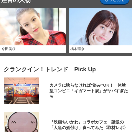
注目の人物
今田美桜
橋本環奈
クランクイン！トレンド Pick Up
カメラに映らなければ“盗み”OK！ 体験
型コンビニ「ギガマート展」がヤバすぎた
ｗ
『映画ちいかわ』コラボカフェ 話題の
「人魚の煮付け」食べてみた〈取材レポ〉