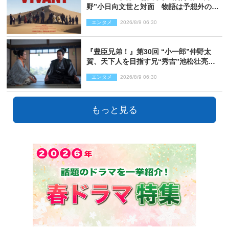
野”小日向文世と対面 物語は予想外の展
開へ
エンタメ
2026/8/9 06:30
『豊臣兄弟！』第30回 “小一郎”仲野太
賀、天下人を目指す兄“秀吉”池松壮亮
と“清須会議”へ
エンタメ
2026/8/9 06:30
もっと見る