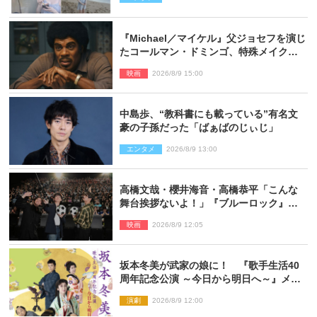
『Michael／マイケル』父ジョセフを演じ
たコールマン・ドミンゴ、特殊メイクに2
時間半かかっていた
映画
2026/8/9 15:00
中島歩、“教科書にも載っている”有名文
豪の子孫だった「ばぁばのじぃじ」
エンタメ
2026/8/9 13:00
高橋文哉・櫻井海音・高橋恭平「こんな
舞台挨拶ないよ！」『ブルーロック』自
由すぎるイベントレポート
映画
2026/8/9 12:05
坂本冬美が武家の娘に！ 『歌手生活40
周年記念公演 ～今日から明日へ～』メイ
ンビジュアル公開
演劇
2026/8/9 12:00