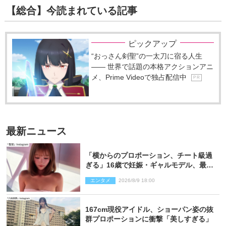
【総合】今読まれている記事
ピックアップ
“おっさん剣聖”の一太刀に宿る人生
―― 世界で話題の本格アクションアニ
メ、Prime Videoで独占配信中
P R
最新ニュース
「横からのプロポーション、チート級過
ぎる」16歳で妊娠・ギャルモデル、最新
投稿にネット衝撃「美しすぎる」
エンタメ
2026/8/9 18:00
167cm現役アイドル、ショーパン姿の抜
群プロポーションに衝撃「美しすぎる」