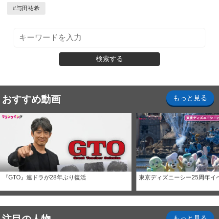
#
与田祐希
検索する
おすすめ動画
もっと見る
『GTO』連ドラが28年ぶり復活
東京ディズニーシー25周年イ
もっと見る