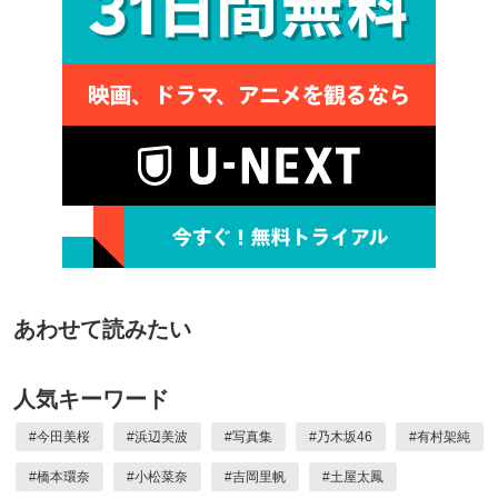
あわせて読みたい
人気キーワード
#
今田美桜
#
浜辺美波
#
写真集
#
乃木坂46
#
有村架純
#
橋本環奈
#
小松菜奈
#
吉岡里帆
#
土屋太鳳