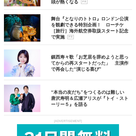
頭が熱くなる
P R
舞台『となりのトトロ』ロンドン公演
を観劇できる特別企画！ ローチケ
［旅行］海外航空券取扱スタート記念
で実施
P R
鎮西寿々歌「お芝居を辞めようと思っ
てからの再スタートだった」 主演作
で再会した“演じる喜び”
“本当の友だち”をつくるのは難しい
唐沢寿明＆広瀬アリスが『トイ・スト
ーリー５』を語る
[ADVERTISEMENT]