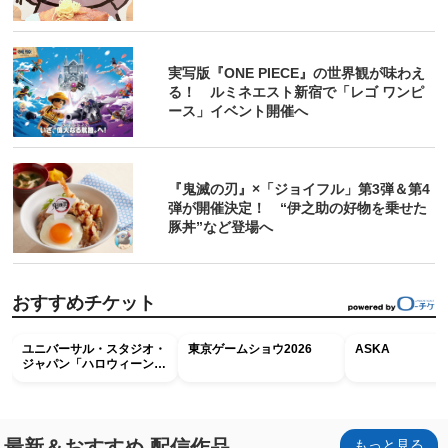
実写版『ONE PIECE』の世界観が味わえ
る！ ルミネエスト新宿で「レゴ ワンピ
ース」イベント開催へ
『鬼滅の刃』×「ジョイフル」第3弾＆第4
弾が開催決定！ “伊之助の好物を乗せた
豚丼”など登場へ
おすすめチケット
ユニバーサル・スタジオ・
東京ゲームショウ2026
ASKA
ジャパン「ハロウィーン・
ホラー・ナイト ～オール
ナイト～パス」
最新＆おすすめ 配信作品
もっと見る