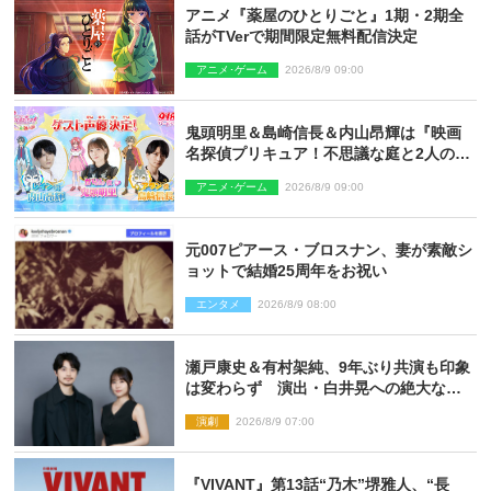
アニメ『薬屋のひとりごと』1期・2期全
話がTVerで期間限定無料配信決定
アニメ･ゲーム
2026/8/9 09:00
鬼頭明里＆島崎信長＆内山昂輝は『映画
名探偵プリキュア！不思議な庭と2人の秘
密』ゲスト声優に決定
アニメ･ゲーム
2026/8/9 09:00
元007ピアース・ブロスナン、妻が素敵シ
ョットで結婚25周年をお祝い
エンタメ
2026/8/9 08:00
瀬戸康史＆有村架純、9年ぶり共演も印象
は変わらず 演出・白井晃への絶大なる
信頼を胸に舞台『キュー』に挑む
演劇
2026/8/9 07:00
『VIVANT』第13話“乃木”堺雅人、“長