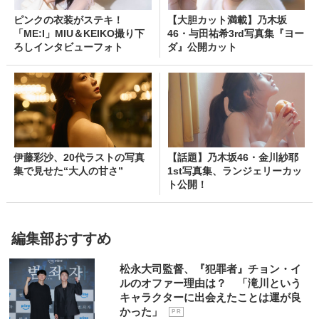
ピンクの衣装がステキ！
【大胆カット満載】乃木坂
「ME:I」MIU＆KEIKO撮り下
46・与田祐希3rd写真集『ヨー
ろしインタビューフォト
ダ』公開カット
伊藤彩沙、20代ラストの写真
【話題】乃木坂46・金川紗耶
集で見せた“大人の甘さ”
1st写真集、ランジェリーカッ
ト公開！
編集部おすすめ
松永大司監督、『犯罪者』チョン・イ
ルのオファー理由は？ 「滝川という
キャラクターに出会えたことは運が良
かった」
P R