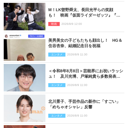
M！LK曽野舜太、長田光平らの笑顔
も！ 映画『仮面ライダーゼッツ』『超
宇宙刑事ギャバン インフィニティ』オフ
映画
2026/8/9 12:00
ショット到着
美男美女の子どもたちも顔出し！ HG＆
住谷杏奈、結婚記念日を祝福
エンタメ
2026/8/9 11:30
＜令和8年8月8日＞芸能界にお祝いラッシ
ュ！ 及川光博、戸塚純貴ら多数発表結
婚
エンタメ
2026/8/9 11:00
北川景子、手芸作品の新作に「すごい」
「めちゃオシャレ」反響
エンタメ
2026/8/9 11:00