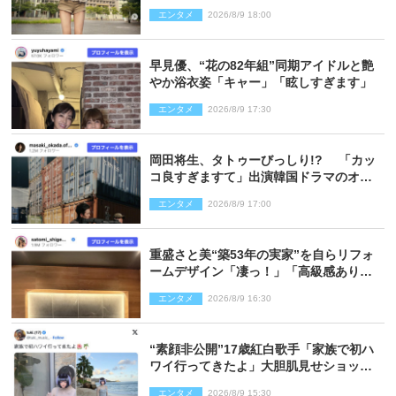
エンタメ
2026/8/9 18:00
早見優、“花の82年組”同期アイドルと艶
やか浴衣姿「キャー」「眩しすぎます」
エンタメ
2026/8/9 17:30
岡田将生、タトゥーびっしり!? 「カッ
コ良すぎますて」出演韓国ドラマのオフ
ショ多数公開
エンタメ
2026/8/9 17:00
重盛さと美“築53年の実家”を自らリフォ
ームデザイン「凄っ！」「高級感ありま
くり」
エンタメ
2026/8/9 16:30
“素顔非公開”17歳紅白歌手「家族で初ハ
ワイ行ってきたよ」大胆肌見せショット
公開
エンタメ
2026/8/9 15:30