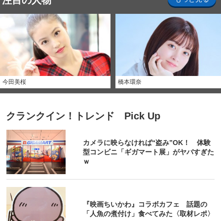
注目の人物
今田美桜
橋本環奈
クランクイン！トレンド Pick Up
カメラに映らなければ“盗み”OK！ 体験
型コンビニ「ギガマート展」がヤバすぎた
ｗ
『映画ちいかわ』コラボカフェ 話題の
「人魚の煮付け」食べてみた〈取材レポ〉