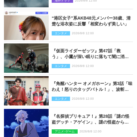
海外ドラマ
2026/8/8 12:00
“港区女子”系AKB48元メンバー38歳、清
楚な浴衣姿に反響「相変わらず美しい」
エンタメ
2026/8/8 12:00
『仮面ライダーゼッツ』第47話「救
う」、小鷹が深い眠りに落ちて闇に消え
る…？
エンタメ
2026/8/8 12:00
『角醒ハンター オメガホーン』第3話「味
わえ！怒りのタッグバトル！」、波斬の
ギリコがハンターバトルを挑んできた！
エンタメ
2026/8/8 12:00
『名探偵プリキュア！』第28話「謎の怪
盗デッチ・アゲイン」、謎の怪盗から不
思議な予告状が届く
アニメ･ゲーム
2026/8/8 12:00