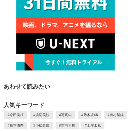
あわせて読みたい
人気キーワード
#
今田美桜
#
浜辺美波
#
写真集
#
乃木坂46
#
有村架純
#
橋本環奈
#
小松菜奈
#
吉岡里帆
#
土屋太鳳