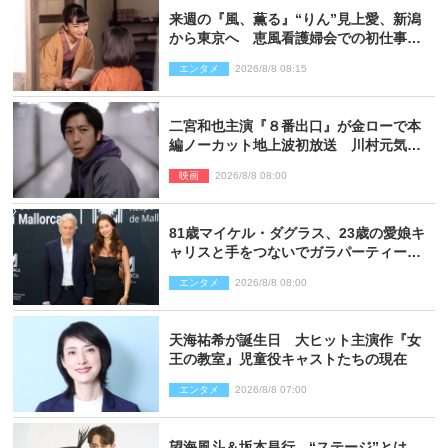
来週の『風、薫る』“りん”見上愛、新潟
から東京へ 恵風看護婦会での初仕事に
向かう
エンタメ
2026/8/8 08:15
二宮和也主演『８番出口』が金ローで本
編ノーカット地上波初放送 川村元気監
督＆二宮コメント到着
映画
2026/8/8 08:00
81歳マイケル・ダグラス、23歳の愛娘キ
ャリスと手をつないでガラパーティーに
来場
エンタメ
2026/8/8 08:00
天海祐希が誕生日 大ヒット主演作『女
王の教室』児童役キャストたちの現在
エンタメ
2026/8/8 07:00
望海風斗＆坂本昌行、“ステージ”とは