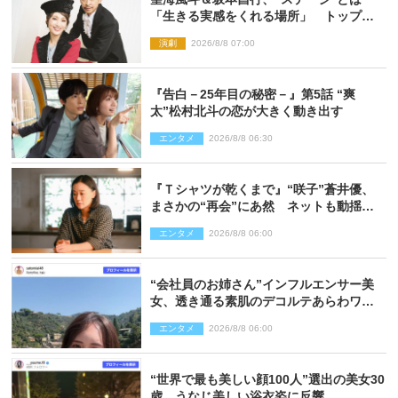
「生きる実感をくれる場所」 トップを
走り続ける原動力を語る
演劇
2026/8/8 07:00
『告白－25年目の秘密－』第5話 “爽
太”松村北斗の恋が大きく動き出す
エンタメ
2026/8/8 06:30
『Ｔシャツが乾くまで』“咲子”蒼井優、
まさかの“再会”にあ然 ネットも動揺
「びっくりした!!」「今さら?!」（ネタバ
エンタメ
2026/8/8 06:00
レあり）
“会社員のお姉さん”インフルエンサー美
女、透き通る素肌のデコルテあらわワン
ピ姿に反響
エンタメ
2026/8/8 06:00
“世界で最も美しい顔100人”選出の美女30
歳、うなじ美しい浴衣姿に反響