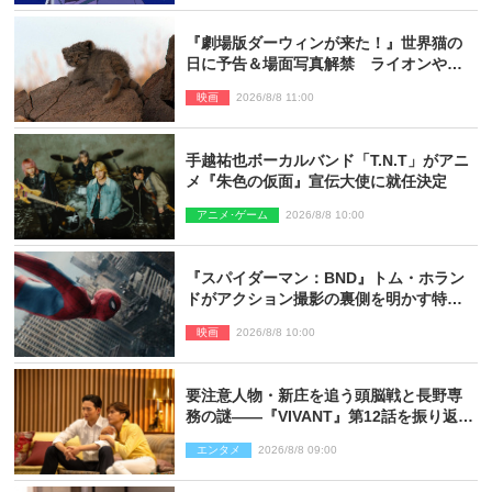
『劇場版ダーウィンが来た！』世界猫の
日に予告＆場面写真解禁 ライオンやマ
ヌルネコの赤ちゃんが大集合
映画
2026/8/8 11:00
手越祐也ボーカルバンド「T.N.T」がアニ
メ『朱色の仮面』宣伝大使に就任決定
アニメ･ゲーム
2026/8/8 10:00
『スパイダーマン：BND』トム・ホラン
ドがアクション撮影の裏側を明かす特別
映像解禁
映画
2026/8/8 10:00
要注意人物・新庄を追う頭脳戦と長野専
務の謎――『VIVANT』第12話を振り返
る！
エンタメ
2026/8/8 09:00