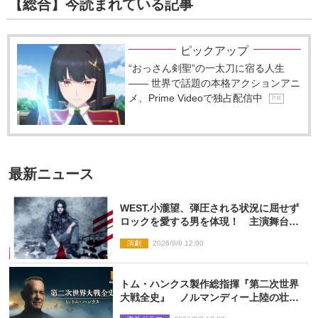
【総合】今読まれている記事
ピックアップ
“おっさん剣聖”の一太刀に宿る人生
―― 世界で話題の本格アクションアニ
メ、Prime Videoで独占配信中
P R
最新ニュース
WEST.小瀧望、弾圧される状況に屈せず
ロックを愛する男を体現！ 主演舞台
『ロックンロール』ビジュアル解禁
演劇
2026/8/8 12:00
トム・ハンクス製作総指揮『第二次世界
大戦全史』 ノルマンディー上陸の壮絶
な戦場を収めた特別映像解禁