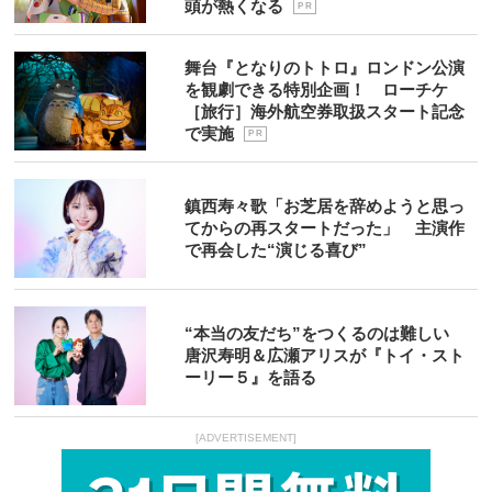
頭が熱くなる
P R
舞台『となりのトトロ』ロンドン公演
を観劇できる特別企画！ ローチケ
［旅行］海外航空券取扱スタート記念
で実施
P R
鎮西寿々歌「お芝居を辞めようと思っ
てからの再スタートだった」 主演作
で再会した“演じる喜び”
“本当の友だち”をつくるのは難しい
唐沢寿明＆広瀬アリスが『トイ・スト
ーリー５』を語る
[ADVERTISEMENT]