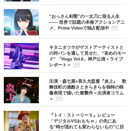
“おっさん剣聖”の一太刀に宿る人生
―― 世界で話題の本格アクションアニ
メ、Prime Videoで独占配信中
P R
キタニタツヤがゲストアーティストと
の対バンを通して見せた、“攻めのモー
ド” 「Hugs Vol.6」神戸公演＜ライブ
レポート＞
P R
主演・森七菜×長久允監督『炎上』 歌
舞伎町の過酷さときらきらを独特の映
像表現で描いた衝撃作＜出演者コラム
＞
P R
『トイ・ストーリー５』レビュー
「デジタルVSおもちゃ」の先にあ
る“時が流れても変わらないもの”に目