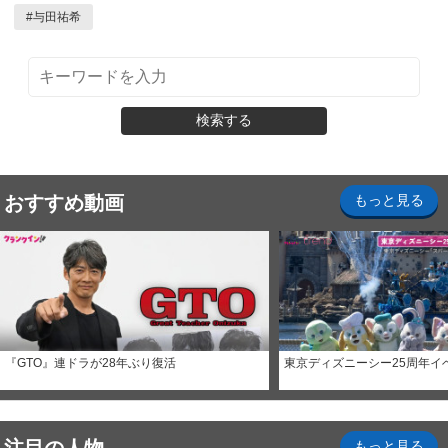
#
与田祐希
検索する
おすすめ動画
もっと見る
『GTO』連ドラが28年ぶり復活
東京ディズニーシー25周年イ
もっと見る