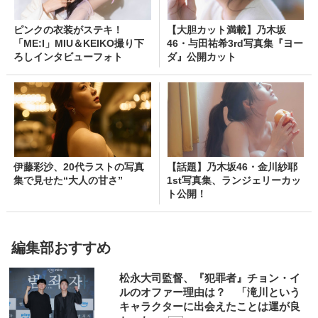
ピンクの衣装がステキ！
【大胆カット満載】乃木坂
「ME:I」MIU＆KEIKO撮り下
46・与田祐希3rd写真集『ヨー
ろしインタビューフォト
ダ』公開カット
伊藤彩沙、20代ラストの写真
【話題】乃木坂46・金川紗耶
集で見せた“大人の甘さ”
1st写真集、ランジェリーカッ
ト公開！
編集部おすすめ
松永大司監督、『犯罪者』チョン・イ
ルのオファー理由は？ 「滝川という
キャラクターに出会えたことは運が良