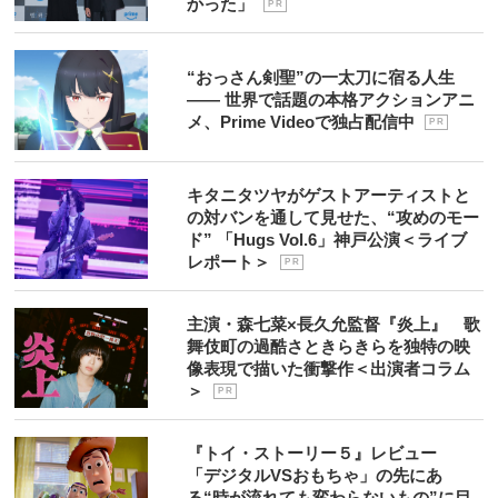
かった」
P R
“おっさん剣聖”の一太刀に宿る人生
―― 世界で話題の本格アクションアニ
メ、Prime Videoで独占配信中
P R
キタニタツヤがゲストアーティストと
の対バンを通して見せた、“攻めのモー
ド” 「Hugs Vol.6」神戸公演＜ライブ
レポート＞
P R
主演・森七菜×長久允監督『炎上』 歌
舞伎町の過酷さときらきらを独特の映
像表現で描いた衝撃作＜出演者コラム
＞
P R
『トイ・ストーリー５』レビュー
「デジタルVSおもちゃ」の先にあ
る“時が流れても変わらないもの”に目