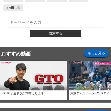
#
与田祐希
検索する
おすすめ動画
もっと見る
『GTO』連ドラが28年ぶり復活
東京ディズニーシー25周年イ