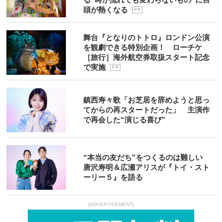
頭が熱くなる
P R
舞台『となりのトトロ』ロンドン公演
を観劇できる特別企画！ ローチケ
［旅行］海外航空券取扱スタート記念
で実施
P R
鎮西寿々歌「お芝居を辞めようと思っ
てからの再スタートだった」 主演作
で再会した“演じる喜び”
“本当の友だち”をつくるのは難しい
唐沢寿明＆広瀬アリスが『トイ・スト
ーリー５』を語る
[ADVERTISEMENT]