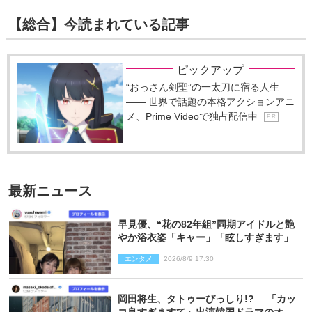
【総合】今読まれている記事
ピックアップ
“おっさん剣聖”の一太刀に宿る人生
―― 世界で話題の本格アクションアニ
メ、Prime Videoで独占配信中
P R
最新ニュース
早見優、“花の82年組”同期アイドルと艶
やか浴衣姿「キャー」「眩しすぎます」
エンタメ
2026/8/9 17:30
岡田将生、タトゥーびっしり!? 「カッ