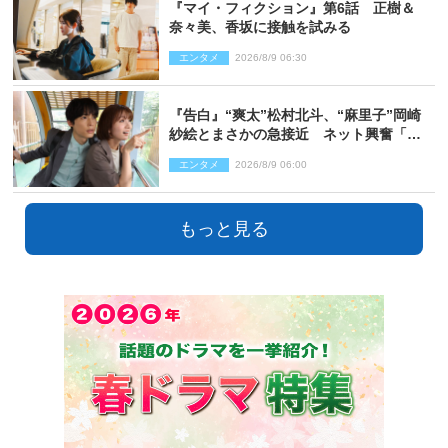
『マイ・フィクション』第6話 正樹＆
奈々美、香坂に接触を試みる
エンタメ
2026/8/9 06:30
『告白』“爽太”松村北斗、“麻里子”岡崎
紗絵とまさかの急接近 ネット興奮「そ
の反応は」「いいの!?」（ネタバレあ
エンタメ
2026/8/9 06:00
り）
もっと見る