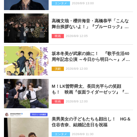
エンタメ
2026/8/9 13:00
高橋文哉・櫻井海音・高橋恭平「こんな
舞台挨拶ないよ！」『ブルーロック』自
由すぎるイベントレポート
映画
2026/8/9 12:05
坂本冬美が武家の娘に！ 『歌手生活40
周年記念公演 ～今日から明日へ～』メイ
ンビジュアル公開
演劇
2026/8/9 12:00
M！LK曽野舜太、長田光平らの笑顔
も！ 映画『仮面ライダーゼッツ』『超
宇宙刑事ギャバン インフィニティ』オフ
映画
2026/8/9 12:00
ショット到着
美男美女の子どもたちも顔出し！ HG＆
住谷杏奈、結婚記念日を祝福
エンタメ
2026/8/9 11:30