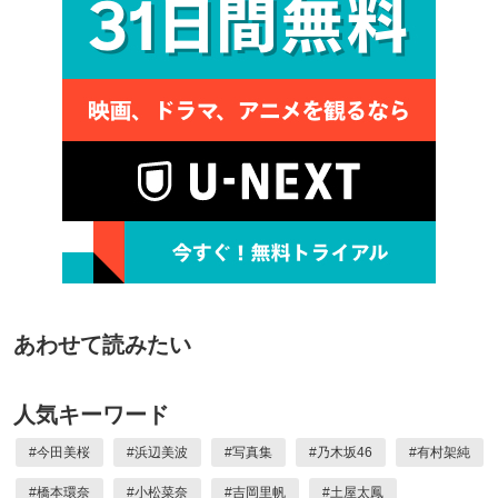
あわせて読みたい
人気キーワード
#
今田美桜
#
浜辺美波
#
写真集
#
乃木坂46
#
有村架純
#
橋本環奈
#
小松菜奈
#
吉岡里帆
#
土屋太鳳