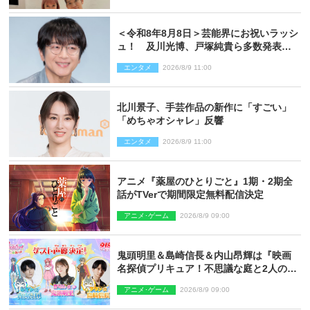
＜令和8年8月8日＞芸能界にお祝いラッシ
ュ！ 及川光博、戸塚純貴ら多数発表結
婚
エンタメ
2026/8/9 11:00
北川景子、手芸作品の新作に「すごい」
「めちゃオシャレ」反響
エンタメ
2026/8/9 11:00
アニメ『薬屋のひとりごと』1期・2期全
話がTVerで期間限定無料配信決定
アニメ･ゲーム
2026/8/9 09:00
鬼頭明里＆島崎信長＆内山昂輝は『映画
名探偵プリキュア！不思議な庭と2人の秘
密』ゲスト声優に決定
アニメ･ゲーム
2026/8/9 09:00