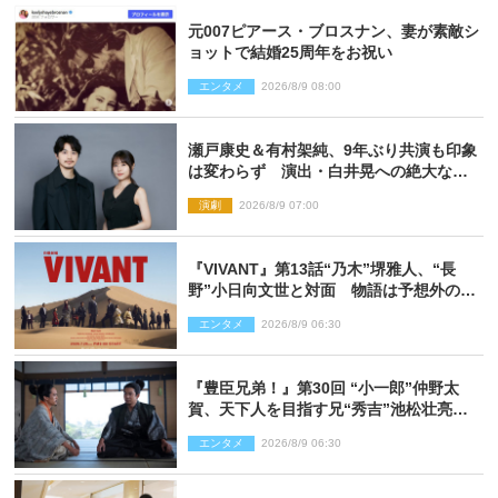
元007ピアース・ブロスナン、妻が素敵シ
ョットで結婚25周年をお祝い
エンタメ
2026/8/9 08:00
瀬戸康史＆有村架純、9年ぶり共演も印象
は変わらず 演出・白井晃への絶大なる
信頼を胸に舞台『キュー』に挑む
演劇
2026/8/9 07:00
『VIVANT』第13話“乃木”堺雅人、“長
野”小日向文世と対面 物語は予想外の展
開へ
エンタメ
2026/8/9 06:30
『豊臣兄弟！』第30回 “小一郎”仲野太
賀、天下人を目指す兄“秀吉”池松壮亮
と“清須会議”へ
エンタメ
2026/8/9 06:30