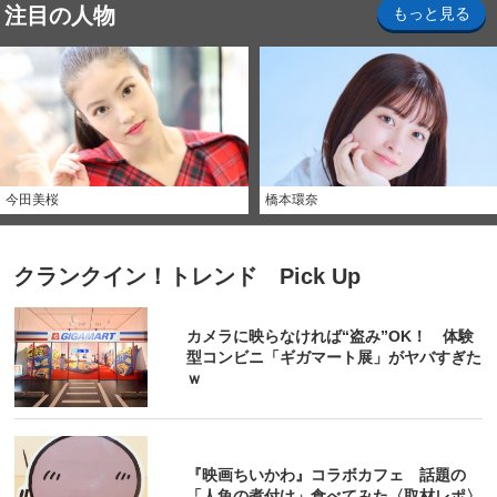
注目の人物
もっと見る
今田美桜
橋本環奈
クランクイン！トレンド Pick Up
カメラに映らなければ“盗み”OK！ 体験
型コンビニ「ギガマート展」がヤバすぎた
ｗ
『映画ちいかわ』コラボカフェ 話題の
「人魚の煮付け」食べてみた〈取材レポ〉