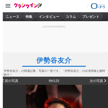
ニュース
特集
インタビュー
コラム
プレゼント
[ADVERTISEMENT]
伊勢谷友介
「伊勢谷友介」の関連記事、写真の一覧です。「伊勢谷友介」の出演情報も随時
更新中！
前の写真
99/125
次の写真