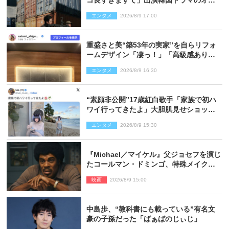
コ良すぎますて」出演韓国ドラマのオフ
ショ多数公開
エンタメ
2026/8/9 17:00
重盛さと美“築53年の実家”を自らリフォ
ームデザイン「凄っ！」「高級感ありま
くり」
エンタメ
2026/8/9 16:30
“素顔非公開”17歳紅白歌手「家族で初ハ
ワイ行ってきたよ」大胆肌見せショット
公開
エンタメ
2026/8/9 15:30
『Michael／マイケル』父ジョセフを演じ
たコールマン・ドミンゴ、特殊メイクに2
時間半かかっていた
映画
2026/8/9 15:00
中島歩、“教科書にも載っている”有名文
豪の子孫だった「ばぁばのじぃじ」