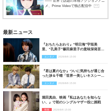
―― 世界で話題の本格アクションアニ
メ、Prime Videoで独占配信中
P R
最新ニュース
『おちたらおわり』“明日海”宇垣美
里、“孔美子”篠田麻里子の意味深発言に
絶句 ネット驚き「まさか」「意外な展
エンタメ
2026/8/6 15:00
開」
『君は夏のなか』ついに気持ちが通じ合
った渉＆千晴「世界一美しいキスシー
ン」「めっちゃキュン」反響続々
エンタメ
2026/8/6 15:00
堀田真由、映画『私はあなたを知らな
い、』で初のシングルマザー役に挑戦
映画
2026/8/6 15:00