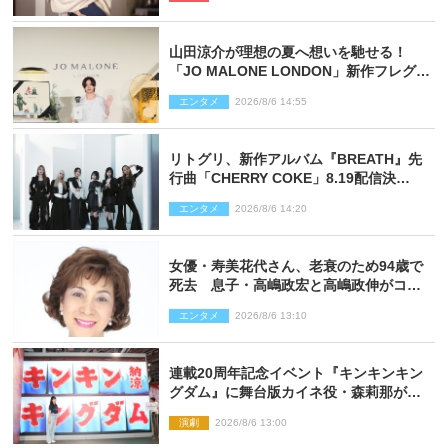
山田涼介が理想の夏へ想いを馳せる！
「JO MALONE LONDON」新作フレグラ
ンスを体験
エンタメ
2026/8/6 14:55
リトグリ、新作アルバム『BREATH』先
行曲「CHERRY COKE」8.19配信決
定！ eill書き下ろしのラブソング
エンタメ
2026/8/6 14:20
女優・寿美花代さん、老衰のため94歳で
死去 息子・高嶋政宏と高嶋政伸がコメ
ント「いつもユーモアを忘れない明るく
エンタメ
2026/8/6 13:10
優しい母でした」
連載20周年記念イベント『キンキンキン
グダム』に舞台版カイネ役・森莉那が潜
入！【密着レポート】
演劇
2026/8/6 13:00