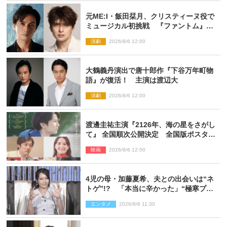
元ME:I・飯田栞月、クリスティーヌ役で
ミュージカル初挑戦 『ファントム』
2027年上演
演劇
2026/8/6 12:00
大鶴義丹演出で唐十郎作『下谷万年町物
語』が復活！ 主演は渡辺大
演劇
2026/8/6 12:00
渡邊圭祐主演『2126年、海の星をさがし
て』 全国順次公開決定 全国版ポスター
解禁
映画
2026/8/6 12:00
4児の母・加藤夏希、夫との出会いは“ネ
トゲ”!? 「本当に辛かった」“極寒プロ
ポーズ”も告白
エンタメ
2026/8/6 11:30