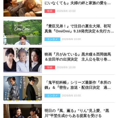
にいなくても』夫婦の絆と家族の愛を映
す場面写真公開
映画
2026/8/6 10:00
『豊臣兄弟！』で注目の夏生大湖、初写
真集『OmiOmi』9.18発売決定＆先行カッ
ト解禁
エンタメ
2026/8/6 10:00
映画『月がみている』黒木瞳＆西岡徳馬
＆吉田羊の出演決定 主人公を取り巻く
重要人物を演じる
映画
2026/8/6 10:00
「鬼平犯科帳」シリーズ最新作『本所の
銕』＆『密告』放送・配信日決定 過去
と現在が繋がるビジュアルも解禁
エンタメ
2026/8/6 10:00
明日の『風、薫る』“りん”見上愛、“黒
川”平埜生成からある提案を受ける