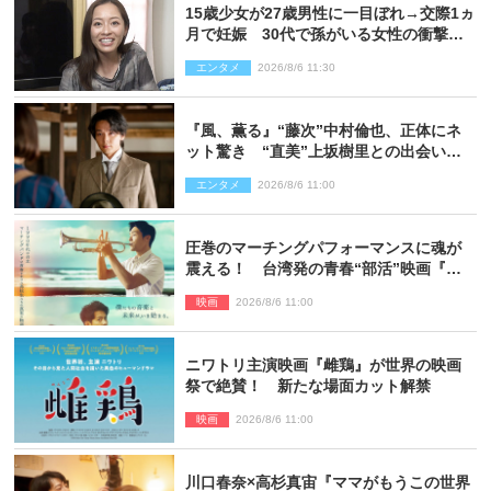
15歳少女が27歳男性に一目ぼれ→交際1ヵ
月で妊娠 30代で孫がいる女性の衝撃半
生
エンタメ
2026/8/6 11:30
『風、薫る』“藤次”中村倫也、正体にネ
ット驚き “直美”上坂樹里との出会いに
も反響「力になってくれそう」「仲良く
エンタメ
2026/8/6 11:00
しなよ！」
圧巻のマーチングパフォーマンスに魂が
震える！ 台湾発の青春“部活”映画『進
行曲 マーチングボーイズ』予告解禁
映画
2026/8/6 11:00
ニワトリ主演映画『雌鶏』が世界の映画
祭で絶賛！ 新たな場面カット解禁
映画
2026/8/6 11:00
川口春奈×高杉真宙『ママがもうこの世界