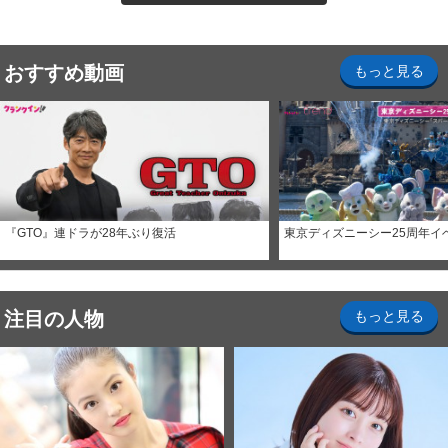
おすすめ動画
もっと見る
『GTO』連ドラが28年ぶり復活
東京ディズニーシー25周年イ
注目の人物
もっと見る