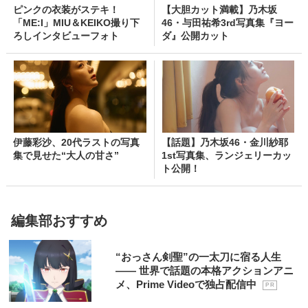
ピンクの衣装がステキ！
【大胆カット満載】乃木坂
「ME:I」MIU＆KEIKO撮り下
46・与田祐希3rd写真集『ヨー
ろしインタビューフォト
ダ』公開カット
伊藤彩沙、20代ラストの写真
【話題】乃木坂46・金川紗耶
集で見せた“大人の甘さ”
1st写真集、ランジェリーカッ
ト公開！
編集部おすすめ
“おっさん剣聖”の一太刀に宿る人生
―― 世界で話題の本格アクションアニ
メ、Prime Videoで独占配信中
P R