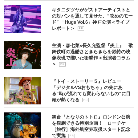
キタニタツヤがゲストアーティストと
の対バンを通して見せた、“攻めのモー
ド” 「Hugs Vol.6」神戸公演＜ライブ
レポート＞
P R
主演・森七菜×長久允監督『炎上』 歌
舞伎町の過酷さときらきらを独特の映
像表現で描いた衝撃作＜出演者コラム
＞
P R
『トイ・ストーリー５』レビュー
「デジタルVSおもちゃ」の先にあ
る“時が流れても変わらないもの”に目
頭が熱くなる
P R
舞台『となりのトトロ』ロンドン公演
を観劇できる特別企画！ ローチケ
［旅行］海外航空券取扱スタート記念
で実施
P R