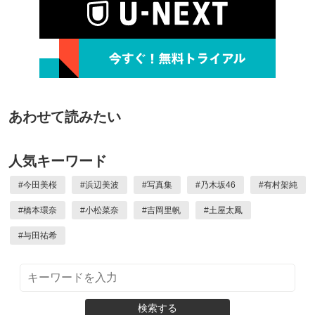
あわせて読みたい
人気キーワード
#
今田美桜
#
浜辺美波
#
写真集
#
乃木坂46
#
有村架純
#
橋本環奈
#
小松菜奈
#
吉岡里帆
#
土屋太鳳
#
与田祐希
検索する