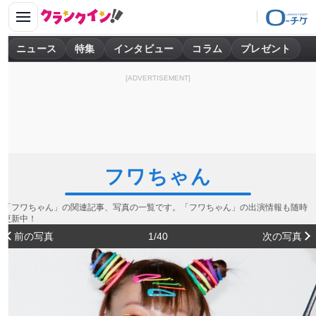
ニュース
特集
インタビュー
コラム
プレゼント
[ADVERTISEMENT]
フワちゃん
「フワちゃん」の関連記事、写真の一覧です。「フワちゃん」の出演情報も随時
更新中！
前の写真
1/40
次の写真