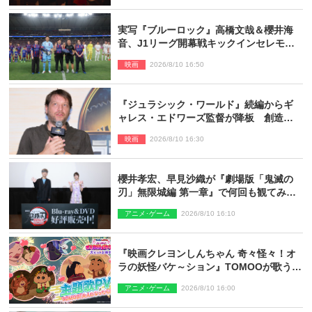
実写『ブルーロック』高橋文哉＆櫻井海
音、J1リーグ開幕戦キックインセレモニ
ーに登場＆喜びの声到着
映画
2026/8/10 16:50
『ジュラシック・ワールド』続編からギ
ャレス・エドワーズ監督が降板 創造性
の違い
映画
2026/8/10 16:30
櫻井孝宏、早見沙織が『劇場版「鬼滅の
刃」無限城編 第一章』で何回も観てみた
いシーンとは？ イベントレポート到着
アニメ･ゲーム
2026/8/10 16:10
『映画クレヨンしんちゃん 奇々怪々！オ
ラの妖怪バケ～ション』TOMOOが歌う主
題歌「大人になったら」PV解禁
アニメ･ゲーム
2026/8/10 16:00