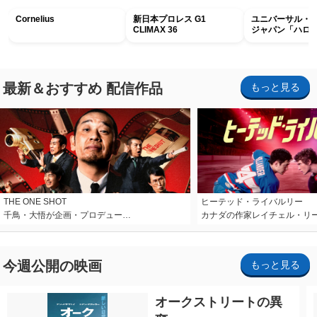
Cornelius
新日本プロレス G1
ユニバーサル・
CLIMAX 36
ジャパン「ハロ
ホラー・ナイト 
ナイト～パス」
最新＆おすすめ 配信作品
もっと見る
THE ONE SHOT
ヒーテッド・ライバルリー
千鳥・大悟が企画・プロデュー…
カナダの作家レイチェル・リ
今週公開の映画
もっと見る
オークストリートの異