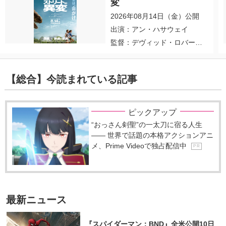
変
2026年08月14日（金）公開
出演：アン・ハサウェイ
監督：デヴィッド・ロバー
ト・ミッチェル
【総合】今読まれている記事
ピックアップ
“おっさん剣聖”の一太刀に宿る人生
―― 世界で話題の本格アクションアニ
メ、Prime Videoで独占配信中
P R
最新ニュース
『スパイダーマン：BND』全米公開10日