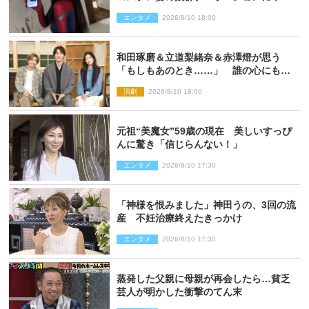
ト衝撃
エンタメ
2026/8/10 18:00
和田琢磨＆立道梨緒奈＆赤澤燈が思う
「もしもあのとき……」 誰の心にもあ
るもの描く舞台『回転する夜』に込める
演劇
2026/8/10 18:00
思い
元祖“美魔女”59歳の現在 美しいすっぴ
んに驚き「信じらんない！」
エンタメ
2026/8/10 17:30
「神様を恨みました」神田うの、3回の流
産 不妊治療終えたきっかけ
エンタメ
2026/8/10 17:30
蒸発した父親に母親が再会したら…貧乏
芸人が明かした衝撃のてん末