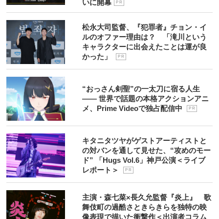
いに開幕
P R
松永大司監督、『犯罪者』チョン・イ
ルのオファー理由は？ 「滝川という
キャラクターに出会えたことは運が良
かった」
P R
“おっさん剣聖”の一太刀に宿る人生
―― 世界で話題の本格アクションアニ
メ、Prime Videoで独占配信中
P R
キタニタツヤがゲストアーティストと
の対バンを通して見せた、“攻めのモー
ド” 「Hugs Vol.6」神戸公演＜ライブ
レポート＞
P R
主演・森七菜×長久允監督『炎上』 歌
舞伎町の過酷さときらきらを独特の映
像表現で描いた衝撃作＜出演者コラム