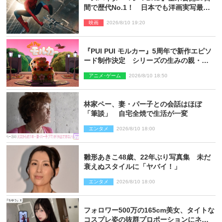
間で歴代No.1！ 日本でも洋画実写最速
で興収30億円突破
映画
2026/8/10 19:20
『PUI PUI モルカー』5周年で新作エピソ
ード制作決定 シリーズの生みの親・見
里朝希監督が復帰
アニメ･ゲーム
2026/8/10 18:50
林家ペー、妻・パー子との会話はほぼ
「筆談」 自宅全焼で生活が一変
エンタメ
2026/8/10 18:00
雛形あきこ48歳、22年ぶり写真集 未だ
衰えぬスタイルに「ヤバイ！」
エンタメ
2026/8/10 18:00
フォロワー500万の165cm美女、タイトな
コスプレ姿の抜群プロポーションにネッ