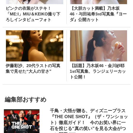
ピンクの衣装がステキ！
【大胆カット満載】乃木坂
「ME:I」MIU＆KEIKO撮り下
46・与田祐希3rd写真集『ヨー
ろしインタビューフォト
ダ』公開カット
伊藤彩沙、20代ラストの写真
【話題】乃木坂46・金川紗耶
集で見せた“大人の甘さ”
1st写真集、ランジェリーカッ
ト公開！
編集部おすすめ
千鳥・大悟が贈る、ディズニープラス
『THE ONE SHOT』（ザ・ワンショッ
ト）徹底ガイド！ 今のお笑い界に一
石を投じる“真の笑い”を見る大会がつ