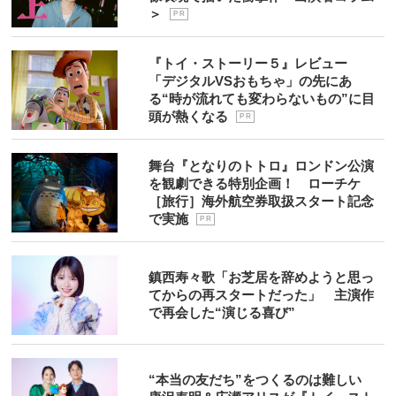
＞
P R
『トイ・ストーリー５』レビュー
「デジタルVSおもちゃ」の先にあ
る“時が流れても変わらないもの”に目
頭が熱くなる
P R
舞台『となりのトトロ』ロンドン公演
を観劇できる特別企画！ ローチケ
［旅行］海外航空券取扱スタート記念
で実施
P R
鎮西寿々歌「お芝居を辞めようと思っ
てからの再スタートだった」 主演作
で再会した“演じる喜び”
“本当の友だち”をつくるのは難しい