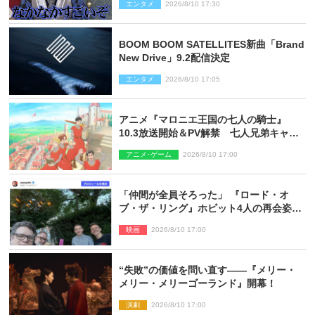
エンタメ
2026/8/10 17:30
BOOM BOOM SATELLITES新曲「Brand
New Drive」9.2配信決定
エンタメ
2026/8/10 17:05
アニメ『マロニエ王国の七人の騎士』
10.3放送開始＆PV解禁 七人兄弟キャス
トに高梨謙吾、川島零士ら
アニメ･ゲーム
2026/8/10 17:00
「仲間が全員そろった」 『ロード・オ
ブ・ザ・リング』ホビット4人の再会姿に
ファン感激
映画
2026/8/10 17:00
“失敗”の価値を問い直す――『メリー・
メリー・メリーゴーランド』開幕！
演劇
2026/8/10 17:00