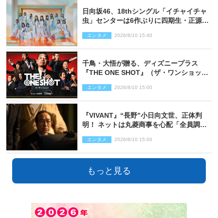
日向坂46、18thシングル「イチャイチャ
虫」センターは6作ぶりに四期生・正源司
陽子 新ビジュアル解禁
エンタメ
2026/8/10 15:40
千鳥・大悟が贈る、ディズニープラス
『THE ONE SHOT』（ザ・ワンショッ
ト）徹底ガイド！ 今のお笑い界に一石
エンタメ
2026/8/10 15:00
を投じる“真の笑い”を見る大会がついに
開幕
『VIVANT』“長野”小日向文世、正体判
明！ ネットは丸菱商事を心配「全員調べ
た方がいい」「魔境すぎん？？」
エンタメ
2026/8/10 15:00
もっと見る