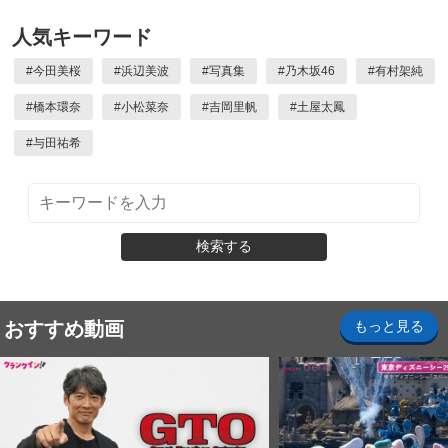
人気キーワード
#
今田美桜
#
浜辺美波
#
写真集
#
乃木坂46
#
有村架純
#
橋本環奈
#
小松菜奈
#
吉岡里帆
#
土屋太鳳
#
与田祐希
検索する
おすすめ動画
もっと見る