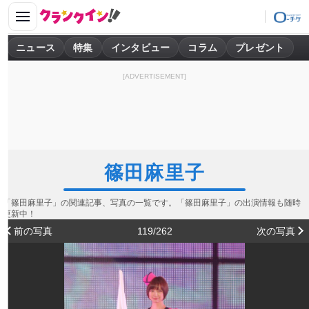
ニュース
特集
インタビュー
コラム
プレゼント
[ADVERTISEMENT]
篠田麻里子
「篠田麻里子」の関連記事、写真の一覧です。「篠田麻里子」の出演情報も随時
更新中！
前の写真
119/262
次の写真