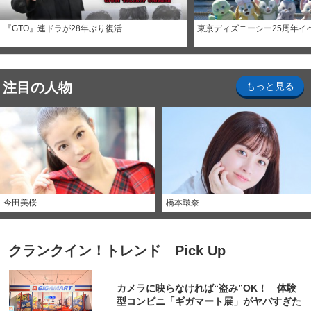
『GTO』連ドラが28年ぶり復活
東京ディズニーシー25周年イ
注目の人物
もっと見る
今田美桜
橋本環奈
クランクイン！トレンド Pick Up
カメラに映らなければ“盗み”OK！ 体験
型コンビニ「ギガマート展」がヤバすぎた