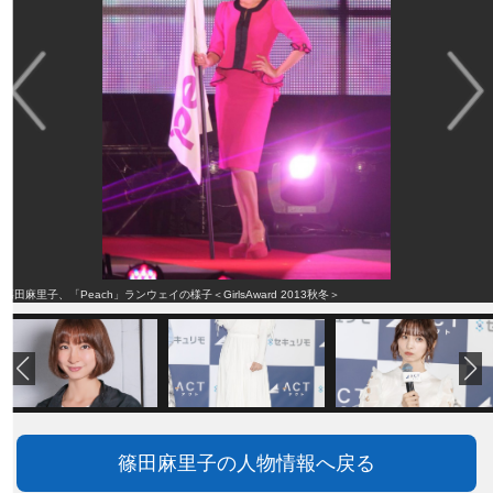
篠田麻里子、「Peach」ランウェイの様子＜GirlsAward 2013秋冬＞
篠田麻里子の人物情報へ戻る