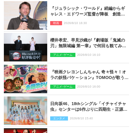
『ジュラシック・ワールド』続編からギ
ャレス・エドワーズ監督が降板 創造性
の違い
映画
2026/8/10 16:30
櫻井孝宏、早見沙織が『劇場版「鬼滅の
刃」無限城編 第一章』で何回も観てみた
いシーンとは？ イベントレポート到着
アニメ･ゲーム
2026/8/10 16:10
『映画クレヨンしんちゃん 奇々怪々！オ
ラの妖怪バケ～ション』TOMOOが歌う主
題歌「大人になったら」PV解禁
アニメ･ゲーム
2026/8/10 16:00
日向坂46、18thシングル「イチャイチャ
虫」センターは6作ぶりに四期生・正源司
陽子 新ビジュアル解禁
エンタメ
2026/8/10 15:40