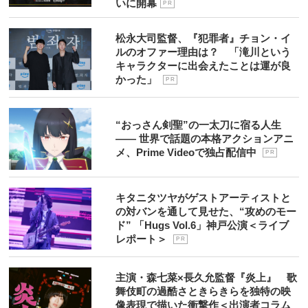
いに開幕
P R
松永大司監督、『犯罪者』チョン・イ
ルのオファー理由は？ 「滝川という
キャラクターに出会えたことは運が良
かった」
P R
“おっさん剣聖”の一太刀に宿る人生
―― 世界で話題の本格アクションアニ
メ、Prime Videoで独占配信中
P R
キタニタツヤがゲストアーティストと
の対バンを通して見せた、“攻めのモー
ド” 「Hugs Vol.6」神戸公演＜ライブ
レポート＞
P R
主演・森七菜×長久允監督『炎上』 歌
舞伎町の過酷さときらきらを独特の映
像表現で描いた衝撃作＜出演者コラム