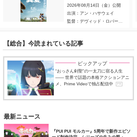
2026年08月14日（金）公開
出演：アン・ハサウェイ
監督：デヴィッド・ロバー
ト・ミッチェル
【総合】今読まれている記事
ピックアップ
“おっさん剣聖”の一太刀に宿る人生
―― 世界で話題の本格アクションアニ
メ、Prime Videoで独占配信中
P R
最新ニュース
『PUI PUI モルカー』5周年で新作エピソ