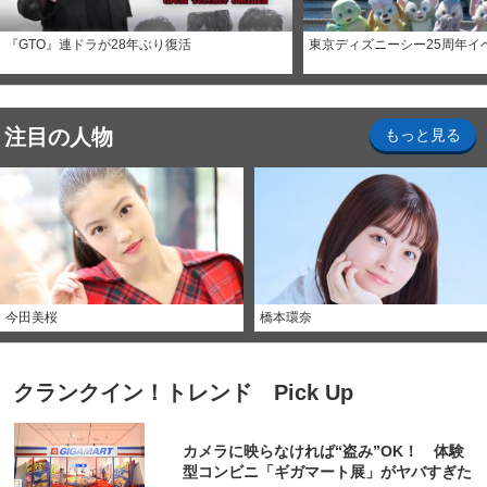
『GTO』連ドラが28年ぶり復活
東京ディズニーシー25周年イ
注目の人物
もっと見る
今田美桜
橋本環奈
クランクイン！トレンド Pick Up
カメラに映らなければ“盗み”OK！ 体験
型コンビニ「ギガマート展」がヤバすぎた