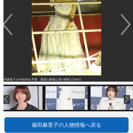
篠田麻里子がAKB48を卒業 最後の劇場公演の模様 (C)AKS
篠田麻里子の人物情報へ戻る