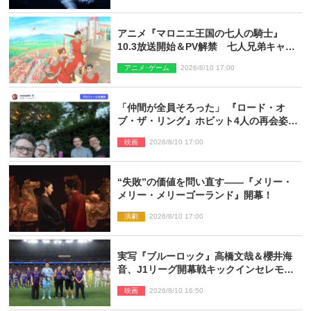
アニメ『マロニエ王国の七人の騎士』
10.3放送開始＆PV解禁 七人兄弟キャス
トに高梨謙吾、川島零士ら
アニメ･ゲーム
2026/8/10 17:00
「仲間が全員そろった」 『ロード・オ
ブ・ザ・リング』ホビット4人の再会姿に
ファン感激
映画
2026/8/10 17:00
“失敗”の価値を問い直す――『メリー・
メリー・メリーゴーランド』開幕！
演劇
2026/8/10 17:00
実写『ブルーロック』高橋文哉＆櫻井海
音、J1リーグ開幕戦キックインセレモニ
ーに登場＆喜びの声到着
映画
2026/8/10 16:50