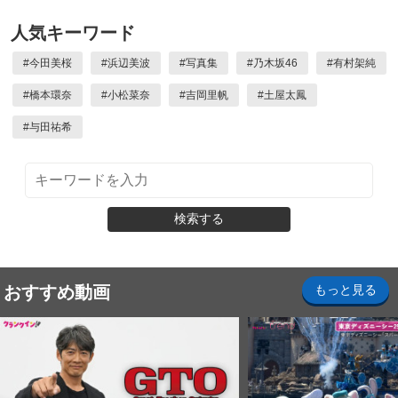
人気キーワード
#
今田美桜
#
浜辺美波
#
写真集
#
乃木坂46
#
有村架純
#
橋本環奈
#
小松菜奈
#
吉岡里帆
#
土屋太鳳
#
与田祐希
検索する
おすすめ動画
もっと見る