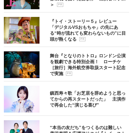
＞
P R
『トイ・ストーリー５』レビュー
「デジタルVSおもちゃ」の先にあ
る“時が流れても変わらないもの”に目
頭が熱くなる
P R
舞台『となりのトトロ』ロンドン公演
を観劇できる特別企画！ ローチケ
［旅行］海外航空券取扱スタート記念
で実施
P R
鎮西寿々歌「お芝居を辞めようと思っ
てからの再スタートだった」 主演作
で再会した“演じる喜び”
“本当の友だち”をつくるのは難しい