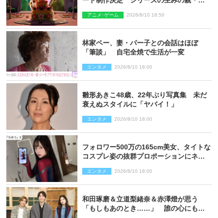
ード制作決定 シリーズの生みの親・見
里朝希監督が復帰
アニメ･ゲーム
2026/8/10 18:50
林家ペー、妻・パー子との会話はほぼ
「筆談」 自宅全焼で生活が一変
エンタメ
2026/8/10 18:00
雛形あきこ48歳、22年ぶり写真集 未だ
衰えぬスタイルに「ヤバイ！」
エンタメ
2026/8/10 18:00
フォロワー500万の165cm美女、タイトな
コスプレ姿の抜群プロポーションにネッ
ト衝撃
エンタメ
2026/8/10 18:00
和田琢磨＆立道梨緒奈＆赤澤燈が思う
「もしもあのとき……」 誰の心にもあ
るもの描く舞台『回転する夜』に込める