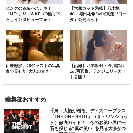
ピンクの衣装がステキ！
【大胆カット満載】乃木坂
「ME:I」MIU＆KEIKO撮り下
46・与田祐希3rd写真集『ヨー
ろしインタビューフォト
ダ』公開カット
伊藤彩沙、20代ラストの写真
【話題】乃木坂46・金川紗耶
集で見せた“大人の甘さ”
1st写真集、ランジェリーカッ
ト公開！
編集部おすすめ
千鳥・大悟が贈る、ディズニープラス
『THE ONE SHOT』（ザ・ワンショッ
ト）徹底ガイド！ 今のお笑い界に一
石を投じる“真の笑い”を見る大会がつ