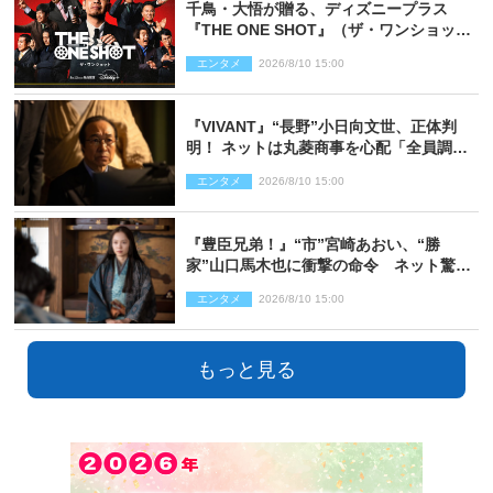
千鳥・大悟が贈る、ディズニープラス
『THE ONE SHOT』（ザ・ワンショッ
ト）徹底ガイド！ 今のお笑い界に一石
エンタメ
2026/8/10 15:00
を投じる“真の笑い”を見る大会がついに
開幕
『VIVANT』“長野”小日向文世、正体判
明！ ネットは丸菱商事を心配「全員調べ
た方がいい」「魔境すぎん？？」
エンタメ
2026/8/10 15:00
『豊臣兄弟！』“市”宮崎あおい、“勝
家”山口馬木也に衝撃の命令 ネット驚き
「しびれたなぁ」「激アツ!!」（ネタバレ
エンタメ
2026/8/10 15:00
あり）
もっと見る