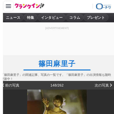
ニュース
特集
インタビュー
コラム
プレゼント
[ADVERTISEMENT]
篠田麻里子
「篠田麻里子」の関連記事、写真の一覧です。「篠田麻里子」の出演情報も随時
更新中！
前の写真
148/262
次の写真