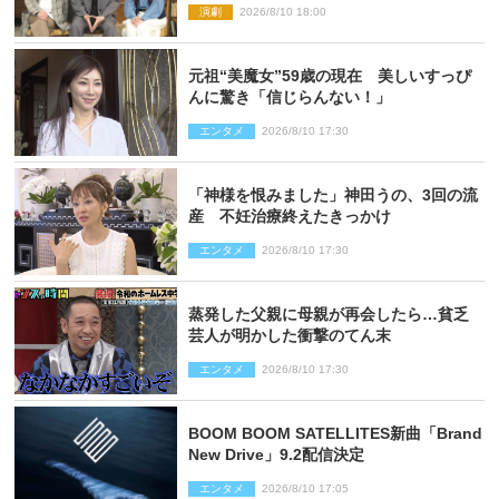
演劇
2026/8/10 18:00
思い
元祖“美魔女”59歳の現在 美しいすっぴ
んに驚き「信じらんない！」
エンタメ
2026/8/10 17:30
「神様を恨みました」神田うの、3回の流
産 不妊治療終えたきっかけ
エンタメ
2026/8/10 17:30
蒸発した父親に母親が再会したら…貧乏
芸人が明かした衝撃のてん末
エンタメ
2026/8/10 17:30
BOOM BOOM SATELLITES新曲「Brand
New Drive」9.2配信決定
エンタメ
2026/8/10 17:05