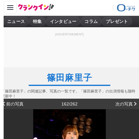
ニュース
特集
インタビュー
コラム
プレゼント
[ADVERTISEMENT]
篠田麻里子
「篠田麻里子」の関連記事、写真の一覧です。「篠田麻里子」の出演情報も随時
更新中！
前の写真
162/262
次の写真