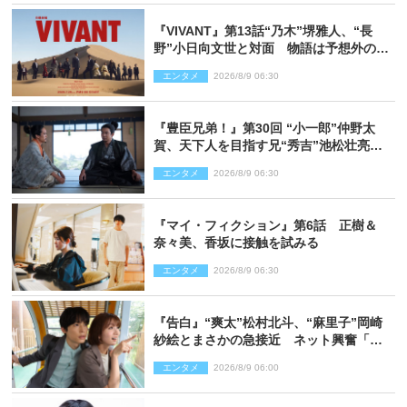
『VIVANT』第13話“乃木”堺雅人、“長
野”小日向文世と対面 物語は予想外の展
開へ
エンタメ
2026/8/9 06:30
『豊臣兄弟！』第30回 “小一郎”仲野太
賀、天下人を目指す兄“秀吉”池松壮亮
と“清須会議”へ
エンタメ
2026/8/9 06:30
『マイ・フィクション』第6話 正樹＆
奈々美、香坂に接触を試みる
エンタメ
2026/8/9 06:30
『告白』“爽太”松村北斗、“麻里子”岡崎
紗絵とまさかの急接近 ネット興奮「そ
の反応は」「いいの!?」（ネタバレあ
エンタメ
2026/8/9 06:00
り）