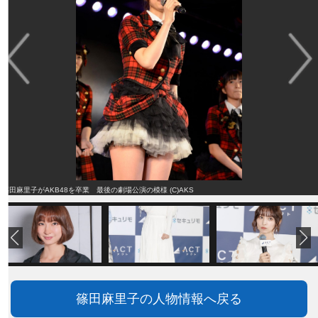
篠田麻里子がAKB48を卒業 最後の劇場公演の模様 (C)AKS
篠田麻里子の人物情報へ戻る