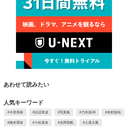
あわせて読みたい
人気キーワード
#
今田美桜
#
浜辺美波
#
写真集
#
乃木坂46
#
有村架純
#
橋本環奈
#
小松菜奈
#
吉岡里帆
#
土屋太鳳