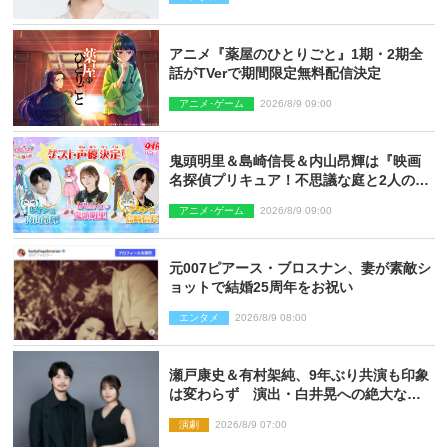
アニメ『薬屋のひとりごと』1期・2期全
話がTVerで期間限定無料配信決定
アニメ･ゲーム
2026/8/9 09:00
鬼頭明里＆島崎信長＆内山昂輝は『映画
名探偵プリキュア！不思議な庭と2人の秘
密』ゲスト声優に決定
アニメ･ゲーム
2026/8/9 09:00
元007ピアース・ブロスナン、妻が素敵シ
ョットで結婚25周年をお祝い
エンタメ
2026/8/9 08:00
瀬戸康史＆有村架純、9年ぶり共演も印象
は変わらず 演出・白井晃への絶大なる
信頼を胸に舞台『キュー』に挑む
演劇
2026/8/9 07:00