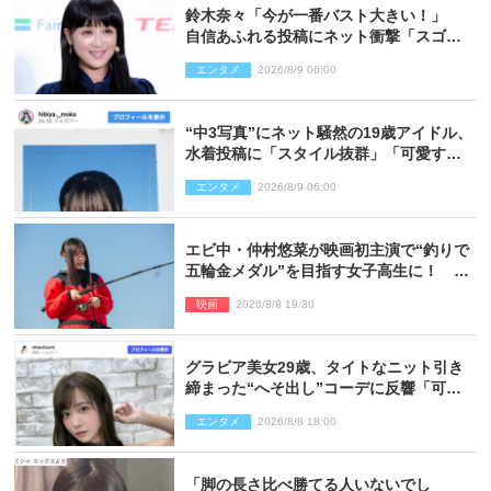
鈴木奈々「今が一番バスト大きい！」
自信あふれる投稿にネット衝撃「スゴ
イ」「写真集を出して欲しい」
エンタメ
2026/8/9 06:00
“中3写真”にネット騒然の19歳アイドル、
水着投稿に「スタイル抜群」「可愛すぎ
る」と絶賛の声
エンタメ
2026/8/9 06:00
エビ中・仲村悠菜が映画初主演で“釣りで
五輪金メダル”を目指す女子高生に！ 映
画『つりこまち』今秋公開
映画
2026/8/8 19:30
グラビア美女29歳、タイトなニット引き
締まった“へそ出し”コーデに反響「可愛
い過ぎる」
エンタメ
2026/8/8 18:00
「脚の長さ比べ勝てる人いないでし