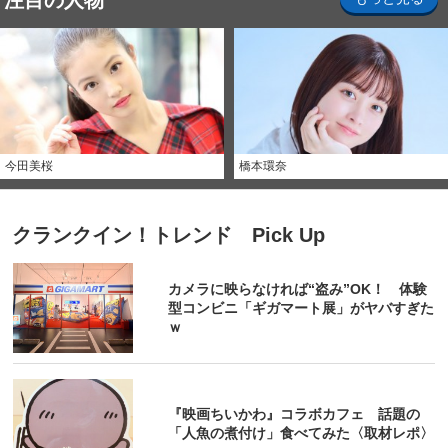
注目の人物
今田美桜
橋本環奈
クランクイン！トレンド Pick Up
カメラに映らなければ“盗み”OK！ 体験
型コンビニ「ギガマート展」がヤバすぎた
ｗ
『映画ちいかわ』コラボカフェ 話題の
「人魚の煮付け」食べてみた〈取材レポ〉