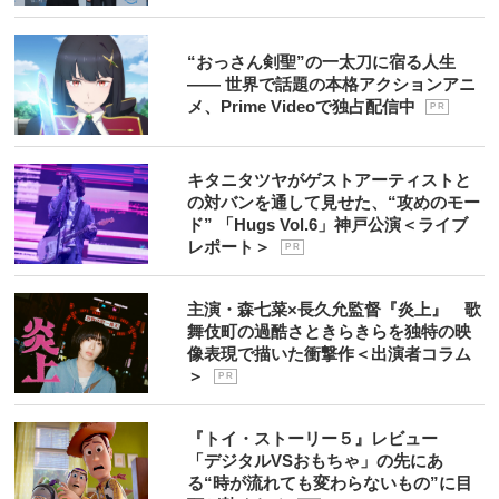
“おっさん剣聖”の一太刀に宿る人生
―― 世界で話題の本格アクションアニ
メ、Prime Videoで独占配信中
P R
キタニタツヤがゲストアーティストと
の対バンを通して見せた、“攻めのモー
ド” 「Hugs Vol.6」神戸公演＜ライブ
レポート＞
P R
主演・森七菜×長久允監督『炎上』 歌
舞伎町の過酷さときらきらを独特の映
像表現で描いた衝撃作＜出演者コラム
＞
P R
『トイ・ストーリー５』レビュー
「デジタルVSおもちゃ」の先にあ
る“時が流れても変わらないもの”に目