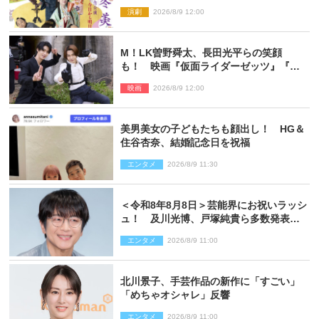
ンビジュアル公開
演劇
2026/8/9 12:00
M！LK曽野舜太、長田光平らの笑顔
も！ 映画『仮面ライダーゼッツ』『超
宇宙刑事ギャバン インフィニティ』オフ
映画
2026/8/9 12:00
ショット到着
美男美女の子どもたちも顔出し！ HG＆
住谷杏奈、結婚記念日を祝福
エンタメ
2026/8/9 11:30
＜令和8年8月8日＞芸能界にお祝いラッシ
ュ！ 及川光博、戸塚純貴ら多数発表結
婚
エンタメ
2026/8/9 11:00
北川景子、手芸作品の新作に「すごい」
「めちゃオシャレ」反響
エンタメ
2026/8/9 11:00