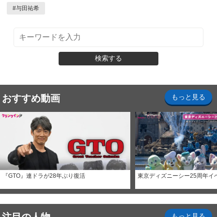
#
与田祐希
検索する
おすすめ動画
もっと見る
『GTO』連ドラが28年ぶり復活
東京ディズニーシー25周年イ
もっと見る