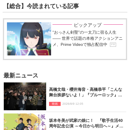
【総合】今読まれている記事
ピックアップ
“おっさん剣聖”の一太刀に宿る人生
―― 世界で話題の本格アクションアニ
メ、Prime Videoで独占配信中
P R
最新ニュース
高橋文哉・櫻井海音・高橋恭平「こんな
舞台挨拶ないよ！」『ブルーロック』自
由すぎるイベントレポート
映画
2026/8/9 12:05
坂本冬美が武家の娘に！ 『歌手生活40
周年記念公演 ～今日から明日へ～』メイ