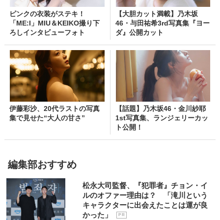
ピンクの衣装がステキ！
【大胆カット満載】乃木坂
「ME:I」MIU＆KEIKO撮り下
46・与田祐希3rd写真集『ヨー
ろしインタビューフォト
ダ』公開カット
伊藤彩沙、20代ラストの写真
【話題】乃木坂46・金川紗耶
集で見せた“大人の甘さ”
1st写真集、ランジェリーカッ
ト公開！
編集部おすすめ
松永大司監督、『犯罪者』チョン・イ
ルのオファー理由は？ 「滝川という
キャラクターに出会えたことは運が良
かった」
P R