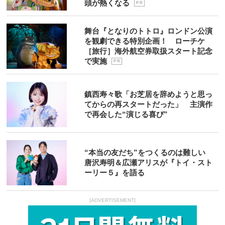
頭が熱くなる
P R
舞台『となりのトトロ』ロンドン公演
を観劇できる特別企画！ ローチケ
［旅行］海外航空券取扱スタート記念
で実施
P R
鎮西寿々歌「お芝居を辞めようと思っ
てからの再スタートだった」 主演作
で再会した“演じる喜び”
“本当の友だち”をつくるのは難しい
唐沢寿明＆広瀬アリスが『トイ・スト
ーリー５』を語る
[ADVERTISEMENT]