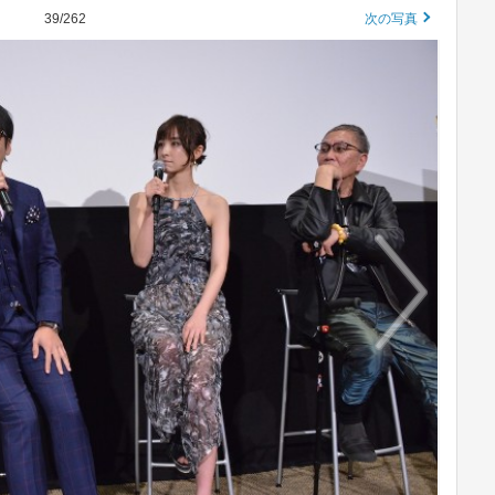
39/262
次の写真