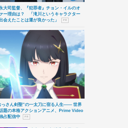
永大司監督、『犯罪者』チョン・イルのオ
ァー理由は？ 「滝川というキャラクター
出会えたことは運が良かった」
P R
おっさん剣聖”の一太刀に宿る人生―― 世界
話題の本格アクションアニメ、Prime Video
独占配信中
P R