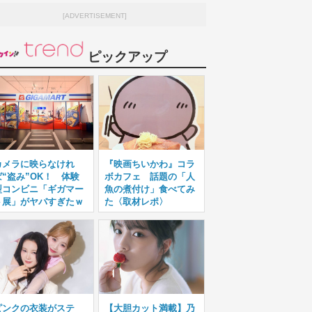
[ADVERTISEMENT]
ピックアップ
カメラに映らなけれ
『映画ちいかわ』コラ
ば“盗み”OK！ 体験
ボカフェ 話題の「人
型コンビニ「ギガマー
魚の煮付け」食べてみ
ト展」がヤバすぎたｗ
た〈取材レポ〉
ピンクの衣装がステ
【大胆カット満載】乃