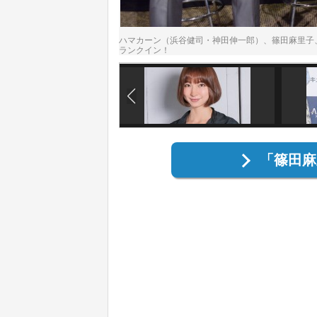
ハマカーン（浜谷健司・神田伸一郎）、篠田麻里子
ランクイン！
「篠田麻