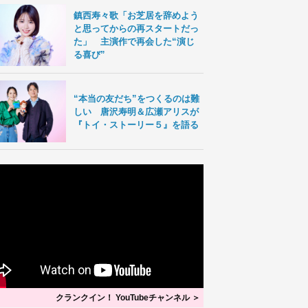
鎮西寿々歌「お芝居を辞めよう
と思ってからの再スタートだっ
た」 主演作で再会した“演じ
る喜び”
“本当の友だち”をつくるのは難
しい 唐沢寿明＆広瀬アリスが
『トイ・ストーリー５』を語る
クランクイン！ YouTubeチャンネル ＞