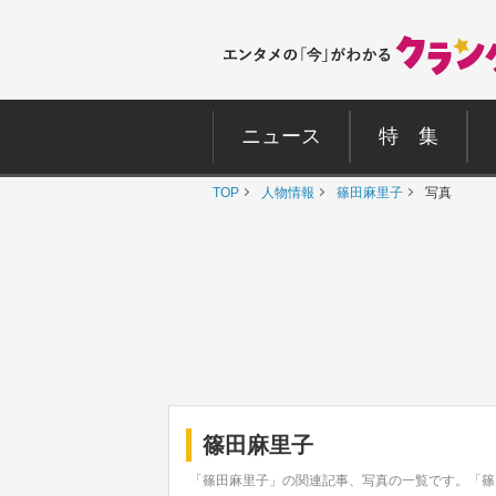
ニュース
特 集
TOP
人物情報
篠田麻里子
写真
篠田麻里子
「篠田麻里子」の関連記事、写真の一覧です。「篠