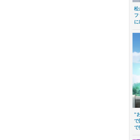
松
フ
に
“
で
で