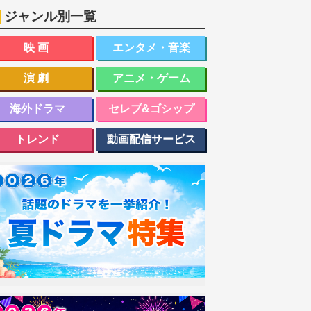
ジャンル別一覧
映画
エンタメ・音楽
演劇
アニメ・ゲーム
海外ドラマ
セレブ&ゴシップ
トレンド
動画配信サービス