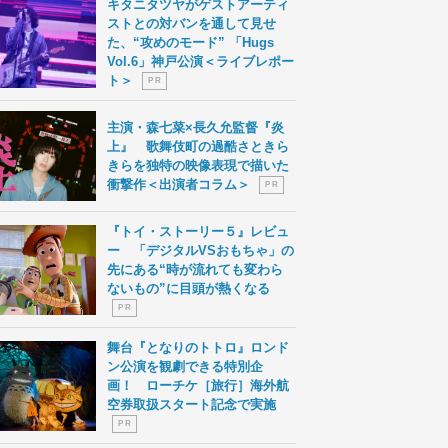
キタニタツヤがゲストアーティ
ストとの対バンを通して見せ
た、“攻めのモード” 「Hugs
Vol.6」神戸公演＜ライブレポー
ト＞
P R
主演・森七菜×長久允監督『炎
上』 歌舞伎町の過酷さときら
きらを独特の映像表現で描いた
衝撃作＜出演者コラム＞
P R
『トイ・ストーリー５』レビュ
ー 「デジタルVSおもちゃ」の
先にある“時が流れても変わら
ないもの”に目頭が熱くなる
P R
舞台『となりのトトロ』ロンド
ン公演を観劇できる特別企
画！ ローチケ［旅行］海外航
空券取扱スタート記念で実施
P R