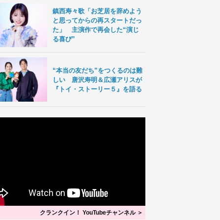
鎮西寿々歌「お芝居を辞めよう
と思ってからの再スタートだっ
た」 主演作で再会した“演じ
る喜び”
“本当の友だち”をつくるのは難
しい 唐沢寿明＆広瀬アリスが
『トイ・ストーリー５』を語る
クランクイン！ YouTubeチャンネル ＞