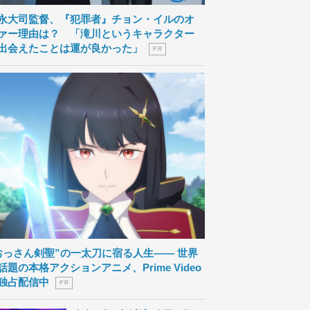
永大司監督、『犯罪者』チョン・イルのオ
ァー理由は？ 「滝川というキャラクター
出会えたことは運が良かった」
P R
おっさん剣聖”の一太刀に宿る人生―― 世界
話題の本格アクションアニメ、Prime Video
独占配信中
P R