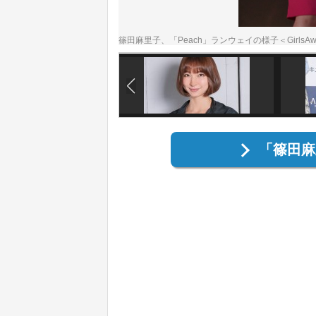
篠田麻里子、「Peach」ランウェイの様子＜GirlsAwa
「篠田麻