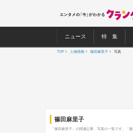
ニュース
特 集
TOP
人物情報
篠田麻里子
写真
篠田麻里子
「篠田麻里子」の関連記事、写真の一覧です。「篠