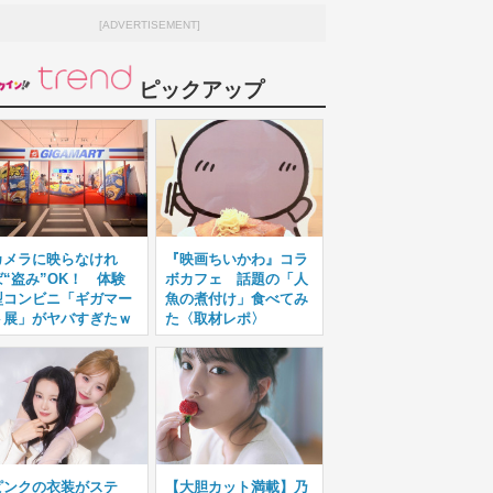
[ADVERTISEMENT]
ピックアップ
カメラに映らなけれ
『映画ちいかわ』コラ
ば“盗み”OK！ 体験
ボカフェ 話題の「人
型コンビニ「ギガマー
魚の煮付け」食べてみ
ト展」がヤバすぎたｗ
た〈取材レポ〉
ピンクの衣装がステ
【大胆カット満載】乃