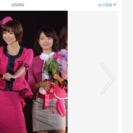
125/262
次の写真