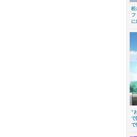
松
フ
に
“
で
で