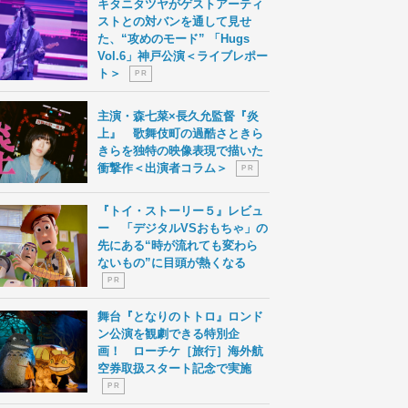
キタニタツヤがゲストアーティ
ストとの対バンを通して見せ
た、“攻めのモード” 「Hugs
Vol.6」神戸公演＜ライブレポー
ト＞
P R
主演・森七菜×長久允監督『炎
上』 歌舞伎町の過酷さときら
きらを独特の映像表現で描いた
衝撃作＜出演者コラム＞
P R
『トイ・ストーリー５』レビュ
ー 「デジタルVSおもちゃ」の
先にある“時が流れても変わら
ないもの”に目頭が熱くなる
P R
舞台『となりのトトロ』ロンド
ン公演を観劇できる特別企
画！ ローチケ［旅行］海外航
空券取扱スタート記念で実施
P R