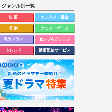
ジャンル別一覧
映画
エンタメ・音楽
演劇
アニメ・ゲーム
海外ドラマ
セレブ&ゴシップ
トレンド
動画配信サービス