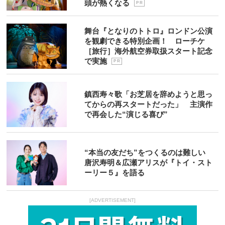
頭が熱くなる
P R
舞台『となりのトトロ』ロンドン公演
を観劇できる特別企画！ ローチケ
［旅行］海外航空券取扱スタート記念
で実施
P R
鎮西寿々歌「お芝居を辞めようと思っ
てからの再スタートだった」 主演作
で再会した“演じる喜び”
“本当の友だち”をつくるのは難しい
唐沢寿明＆広瀬アリスが『トイ・スト
ーリー５』を語る
[ADVERTISEMENT]