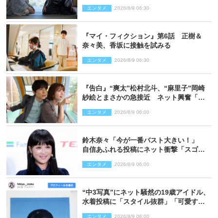
と“清須会議”へ
エンタメ
2026/8/9 06:30
『マイ・フィクション』第6話 正樹＆
奈々美、香坂に接触を試みる
エンタメ
2026/8/9 06:30
『告白』“爽太”松村北斗、“麻里子”岡崎
紗絵とまさかの急接近 ネット興奮「そ
の反応は」「いいの!?」（ネタバレあ
エンタメ
2026/8/9 06:00
り）
鈴木奈々「今が一番バスト大きい！」
自信あふれる投稿にネット衝撃「スゴ
イ」「写真集を出して欲しい」
エンタメ
2026/8/9 06:00
“中3写真”にネット騒然の19歳アイドル、
水着投稿に「スタイル抜群」「可愛すぎ
る」と絶賛の声
エンタメ
2026/8/9 06:00