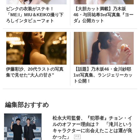
ピンクの衣装がステキ！
【大胆カット満載】乃木坂
「ME:I」MIU＆KEIKO撮り下
46・与田祐希3rd写真集『ヨー
ろしインタビューフォト
ダ』公開カット
伊藤彩沙、20代ラストの写真
【話題】乃木坂46・金川紗耶
集で見せた“大人の甘さ”
1st写真集、ランジェリーカッ
ト公開！
編集部おすすめ
松永大司監督、『犯罪者』チョン・イ
ルのオファー理由は？ 「滝川という
キャラクターに出会えたことは運が良
かった」
P R