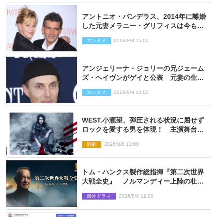
アントニオ・バンデラス、2014年に離婚
した元妻メラニー・グリフィスは今も
「親友の一人」
エンタメ
2026/8/8 15:00
アンジェリーナ・ジョリーの兄ジェーム
ズ・ヘイヴンがゲイと公表 元妻の生配
信で明らかに
エンタメ
2026/8/8 14:00
WEST.小瀧望、弾圧される状況に屈せず
ロックを愛する男を体現！ 主演舞台
『ロックンロール』ビジュアル解禁
演劇
2026/8/8 12:00
トム・ハンクス製作総指揮『第二次世界
大戦全史』 ノルマンディー上陸の壮絶
な戦場を収めた特別映像解禁
海外ドラマ
2026/8/8 12:00