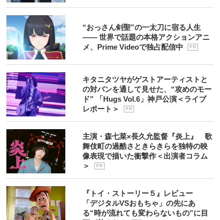
“おっさん剣聖”の一太刀に宿る人生
―― 世界で話題の本格アクションアニ
メ、Prime Videoで独占配信中
P R
キタニタツヤがゲストアーティストと
の対バンを通して見せた、“攻めのモー
ド” 「Hugs Vol.6」神戸公演＜ライブ
レポート＞
P R
主演・森七菜×長久允監督『炎上』 歌
舞伎町の過酷さときらきらを独特の映
像表現で描いた衝撃作＜出演者コラム
＞
P R
『トイ・ストーリー５』レビュー
「デジタルVSおもちゃ」の先にあ
る“時が流れても変わらないもの”に目