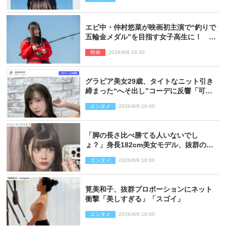
エビ中・仲村悠菜が映画初主演で“釣りで
五輪金メダル”を目指す女子高生に！ 映
画『つりこまち』今秋公開
映画
2026/8/8 19:30
グラビア美女29歳、タイトなニット引き
締まった“へそ出し”コーデに反響「可愛
い過ぎる」
エンタメ
2026/8/8 18:00
「脚の長さ比べ勝てる人いないでし
ょ？」身長182cm美女モデル、抜群のプ
ロポーションにネット衝撃
エンタメ
2026/8/8 18:00
筧美和子、抜群プロポーションにネット
衝撃「美しすぎる」「スゴイ」
エンタメ
2026/8/8 18:00