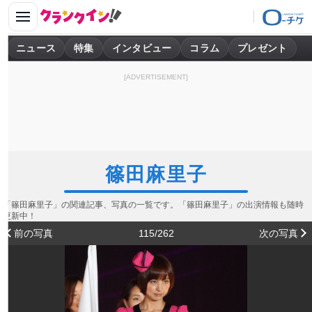
ニュース
特集
インタビュー
コラム
プレゼント
[ADVERTISEMENT]
篠田麻里子
「篠田麻里子」の関連記事、写真の一覧です。「篠田麻里子」の出演情報も随時
更新中！
前の写真
115/262
次の写真