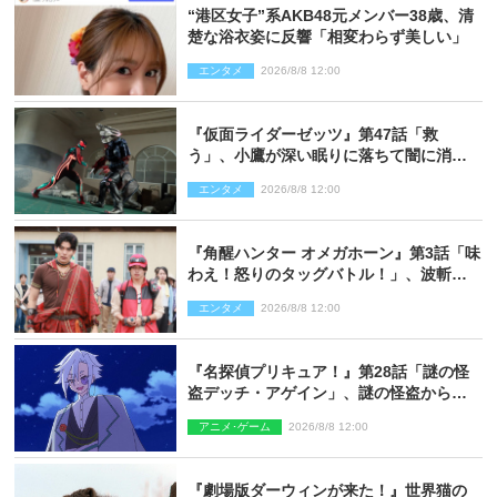
“港区女子”系AKB48元メンバー38歳、清
楚な浴衣姿に反響「相変わらず美しい」
エンタメ
2026/8/8 12:00
『仮面ライダーゼッツ』第47話「救
う」、小鷹が深い眠りに落ちて闇に消え
る…？
エンタメ
2026/8/8 12:00
『角醒ハンター オメガホーン』第3話「味
わえ！怒りのタッグバトル！」、波斬の
ギリコがハンターバトルを挑んできた！
エンタメ
2026/8/8 12:00
『名探偵プリキュア！』第28話「謎の怪
盗デッチ・アゲイン」、謎の怪盗から不
思議な予告状が届く
アニメ･ゲーム
2026/8/8 12:00
『劇場版ダーウィンが来た！』世界猫の