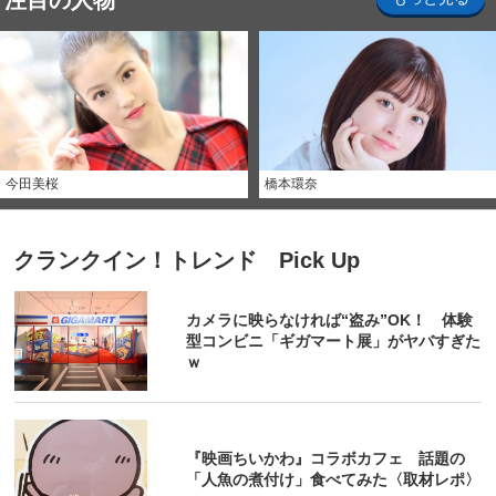
注目の人物
今田美桜
橋本環奈
クランクイン！トレンド Pick Up
カメラに映らなければ“盗み”OK！ 体験
型コンビニ「ギガマート展」がヤバすぎた
ｗ
『映画ちいかわ』コラボカフェ 話題の
「人魚の煮付け」食べてみた〈取材レポ〉