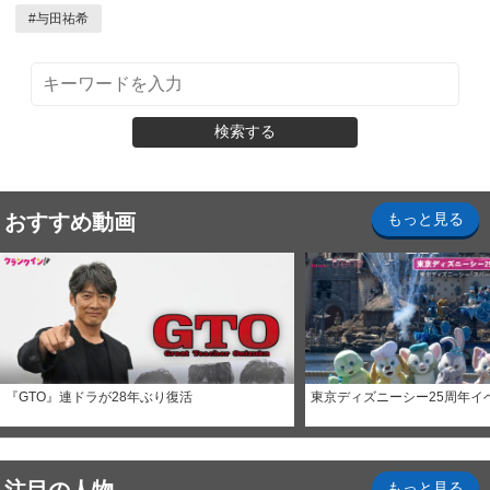
#
与田祐希
検索する
おすすめ動画
もっと見る
『GTO』連ドラが28年ぶり復活
東京ディズニーシー25周年イ
もっと見る