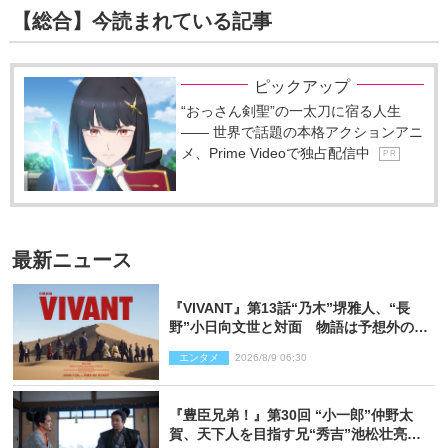
【総合】今読まれている記事
ピックアップ
“おっさん剣聖”の一太刀に宿る人生
―― 世界で話題の本格アクションアニ
メ、Prime Videoで独占配信中
P R
最新ニュース
『VIVANT』第13話“乃木”堺雅人、“長
野”小日向文世と対面 物語は予想外の展
開へ
エンタメ
2026/8/9 06:30
『豊臣兄弟！』第30回 “小一郎”仲野太
賀、天下人を目指す兄“秀吉”池松壮亮