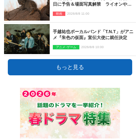
日に予告＆場面写真解禁 ライオンやマ
ヌルネコの赤ちゃんが大集合
映画
2026/8/8 11:00
手越祐也ボーカルバンド「T.N.T」がアニ
メ『朱色の仮面』宣伝大使に就任決定
アニメ･ゲーム
2026/8/8 10:00
もっと見る