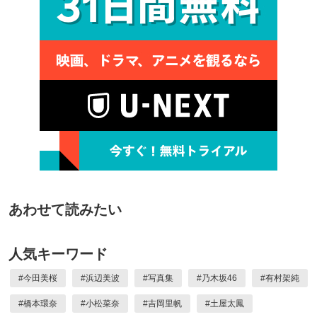
あわせて読みたい
人気キーワード
#
今田美桜
#
浜辺美波
#
写真集
#
乃木坂46
#
有村架純
#
橋本環奈
#
小松菜奈
#
吉岡里帆
#
土屋太鳳