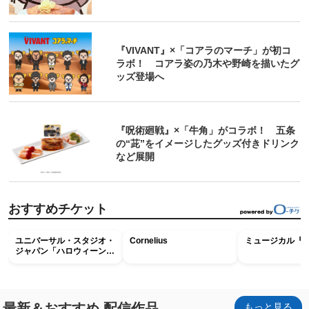
『VIVANT』×「コアラのマーチ」が初コ
ラボ！ コアラ姿の乃木や野崎を描いたグ
ッズ登場へ
『呪術廻戦』×「牛角」がコラボ！ 五条
の“茈”をイメージしたグッズ付きドリンク
など展開
おすすめチケット
ユニバーサル・スタジオ・
Cornelius
ミュージカル『R
ジャパン「ハロウィーン・
ホラー・ナイト ～オール
ナイト～パス」
最新＆おすすめ 配信作品
もっと見る