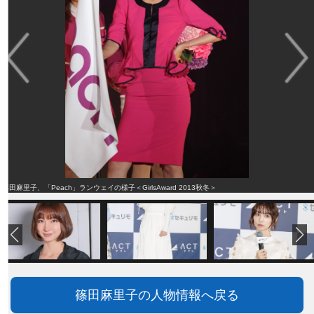
篠田麻里子、「Peach」ランウェイの様子＜GirlsAward 2013秋冬＞
篠田麻里子の人物情報へ戻る