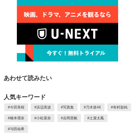
あわせて読みたい
人気キーワード
#
今田美桜
#
浜辺美波
#
写真集
#
乃木坂46
#
有村架純
#
橋本環奈
#
小松菜奈
#
吉岡里帆
#
土屋太鳳
#
与田祐希