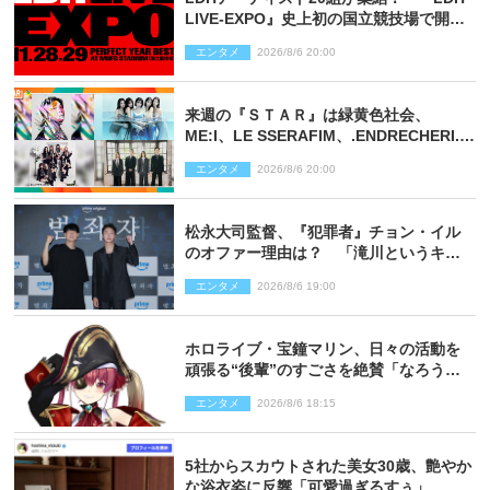
LIVE‐EXPO』史上初の国立競技場で開催
決定
エンタメ
2026/8/6 20:00
来週の『ＳＴＡＲ』は緑黄色社会、
ME:I、LE SSERAFIM、.ENDRECHERI.が
話題曲をパフォーマンス！
エンタメ
2026/8/6 20:00
松永大司監督、『犯罪者』チョン・イル
のオファー理由は？ 「滝川というキャ
ラクターに出会えたことは本当に運が良
エンタメ
2026/8/6 19:00
かった」
ホロライブ・宝鐘マリン、日々の活動を
頑張る“後輩”のすごさを絶賛「なろう系
主人公まである」
エンタメ
2026/8/6 18:15
5社からスカウトされた美女30歳、艶やか
な浴衣姿に反響「可愛過ぎるすぅ」