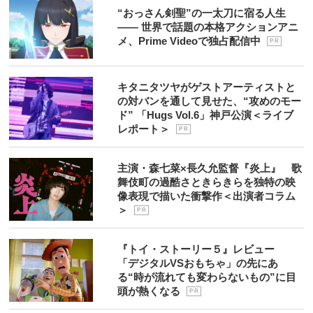
“おっさん剣聖”の一太刀に宿る人生
―― 世界で話題の本格アクションアニ
メ、Prime Videoで独占配信中
P R
キタニタツヤがゲストアーティストと
の対バンを通して見せた、“攻めのモー
ド” 「Hugs Vol.6」神戸公演＜ライブ
レポート＞
P R
主演・森七菜×長久允監督『炎上』 歌
舞伎町の過酷さときらきらを独特の映
像表現で描いた衝撃作＜出演者コラム
＞
P R
『トイ・ストーリー５』レビュー
「デジタルVSおもちゃ」の先にあ
る“時が流れても変わらないもの”に目
頭が熱くなる
P R