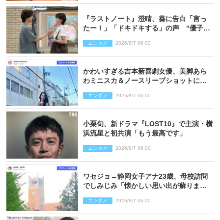
『ラストノート』澄晴、葵に告白「言っ
たー！」「ドキドキする」の声 “優子劇
場”も話題
エンタメ
2026/8/7 06:00
かわいすぎる吉本新喜劇女優、美脚あら
わミニスカ＆ノースリーブショットに反
響
エンタメ
2026/8/7 06:00
小栗旬、新ドラマ『LOST10』で主演・横
浜流星と初共演「もう最高です」
エンタメ
2026/8/7 06:00
ワセジョ→静岡女子アナ23歳、母校訪問
でしみじみ「懐かしい思い出が蘇りまし
た」
エンタメ
2026/8/7 06:00