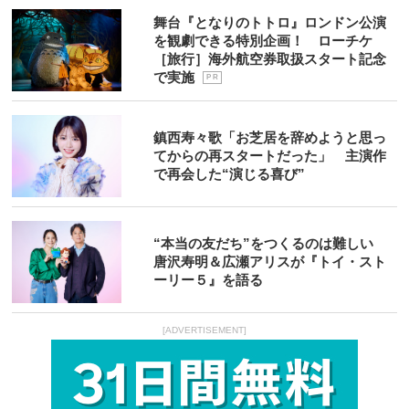
舞台『となりのトトロ』ロンドン公演
を観劇できる特別企画！ ローチケ
［旅行］海外航空券取扱スタート記念
で実施
P R
鎮西寿々歌「お芝居を辞めようと思っ
てからの再スタートだった」 主演作
で再会した“演じる喜び”
“本当の友だち”をつくるのは難しい
唐沢寿明＆広瀬アリスが『トイ・スト
ーリー５』を語る
[ADVERTISEMENT]