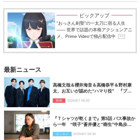
ピックアップ
“おっさん剣聖”の一太刀に宿る人生
―― 世界で話題の本格アクションアニ
メ、Prime Videoで独占配信中
P R
最新ニュース
高橋文哉＆櫻井海音＆高橋恭平＆野村康
太、お互いが認めた“ハマり役” 『ブル
ーロック』で築いた最高のチームワーク
映画
2026/8/7 06:30
『Ｔシャツが乾くまで』第5話 バス事故か
ら一年 “咲子”蒼井優と“樹生”中島歩は
心を許しあえる関係に
エンタメ
2026/8/7 06:30