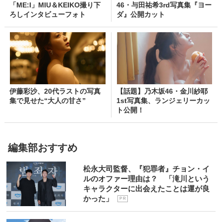
「ME:I」MIU＆KEIKO撮り下
46・与田祐希3rd写真集『ヨー
ろしインタビューフォト
ダ』公開カット
伊藤彩沙、20代ラストの写真
【話題】乃木坂46・金川紗耶
集で見せた“大人の甘さ”
1st写真集、ランジェリーカッ
ト公開！
編集部おすすめ
松永大司監督、『犯罪者』チョン・イ
ルのオファー理由は？ 「滝川という
キャラクターに出会えたことは運が良
かった」
P R