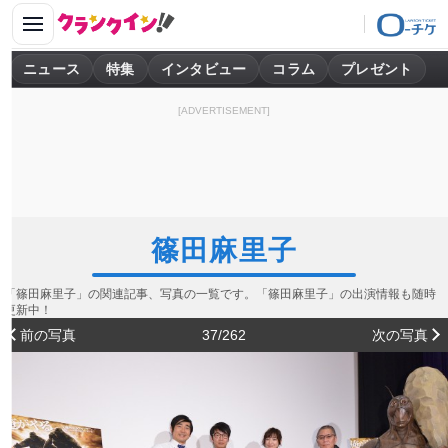
ニュース
特集
インタビュー
コラム
プレゼント
[ADVERTISEMENT]
篠田麻里子
「篠田麻里子」の関連記事、写真の一覧です。「篠田麻里子」の出演情報も随時
更新中！
前の写真
37/262
次の写真