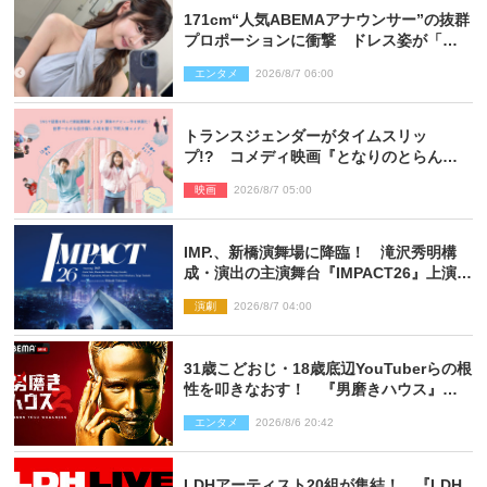
171cm“人気ABEMAアナウンサー”の抜群
プロポーションに衝撃 ドレス姿が「美
しい」「品がありすぎる」
エンタメ
2026/8/7 06:00
トランスジェンダーがタイムスリッ
プ!? コメディ映画『となりのとらんす
少女ちゃん』11.7公開決定
映画
2026/8/7 05:00
IMP.、新橋演舞場に降臨！ 滝沢秀明構
成・演出の主演舞台『IMPACT26』上演決
定
演劇
2026/8/7 04:00
31歳こどおじ・18歳底辺YouTuberらの根
性を叩きなおす！ 『男磨きハウス』第2
弾コーチ陣発表
エンタメ
2026/8/6 20:42
LDHアーティスト20組が集結！ 『LDH