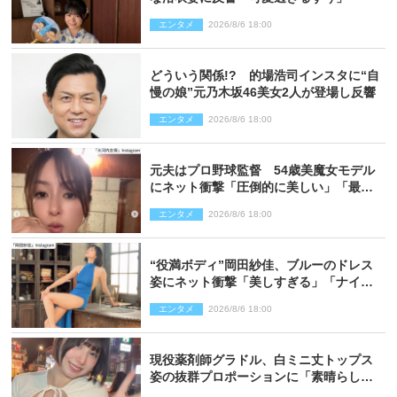
エンタメ
2026/8/6 18:00
どういう関係!? 的場浩司インスタに“自
慢の娘”元乃木坂46美女2人が登場し反響
エンタメ
2026/8/6 18:00
元夫はプロ野球監督 54歳美魔女モデル
にネット衝撃「圧倒的に美しい」「最強
クラス」「うっとり」
エンタメ
2026/8/6 18:00
“役満ボディ”岡田紗佳、ブルーのドレス
姿にネット衝撃「美しすぎる」「ナイ
ス」
エンタメ
2026/8/6 18:00
現役薬剤師グラドル、白ミニ丈トップス
姿の抜群プロポーションに「素晴らしす
ぎる」「すっっっご！」とネット絶賛