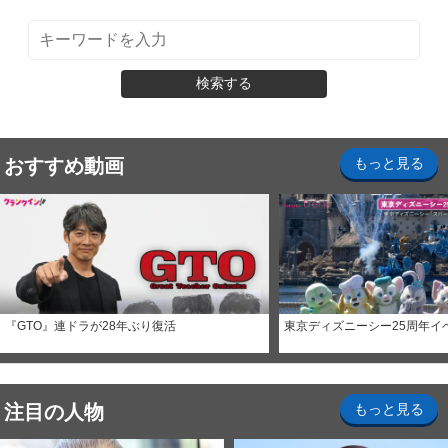
検索する
おすすめ動画
もっと見る
『GTO』連ドラが28年ぶり復活
東京ディズニーシー25周年イ
注目の人物
もっと見る