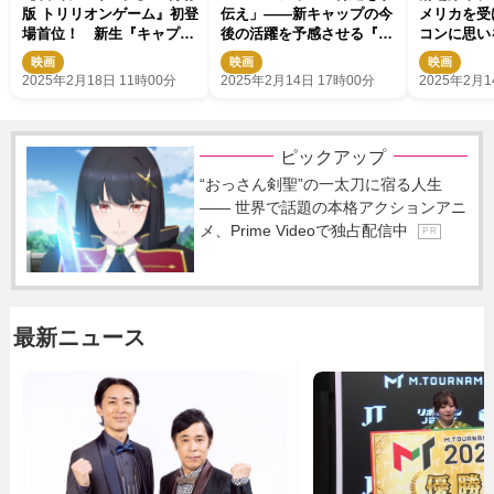
版 トリリオンゲーム』初登
伝え」――新キャップの今
メリカを受
場首位！ 新生『キャプテ
後の活躍を予感させる『キ
コンに思い
ン・アメリカ』は2位発進
ャプテン・アメリカ：
分を疑え」
映画
映画
映画
BNW』本編映像解禁
う！
2025年2月18日 11時00分
2025年2月14日 17時00分
2025年2月1
ピックアップ
“おっさん剣聖”の一太刀に宿る人生
―― 世界で話題の本格アクションアニ
メ、Prime Videoで独占配信中
P R
最新ニュース