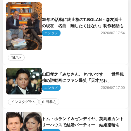
35年の活動に終止符のT-BOLAN・森友嵐士
の現在 名曲「離したくはない」制作秘話も
エンタメ
2026/8/7 17:54
TikTok
山田孝之「みなさん、ヤバいです」 世界観
強め謎動画にファン爆笑「天才だわ」
エンタメ
2026/8/7 17:00
インスタグラム
山田孝之
トム・ホランド＆ゼンデイヤ、英高級カント
リーハウスで結婚パーティー 結婚指輪を身