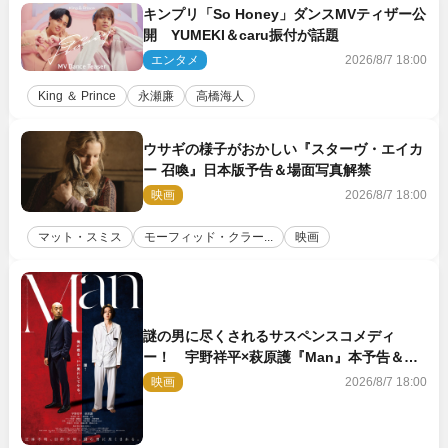
キンプリ「So Honey」ダンスMVティザー公
開 YUMEKI＆caru振付が話題
エンタメ
2026/8/7 18:00
King ＆ Prince
永瀬廉
高橋海人
ウサギの様子がおかしい『スターヴ・エイカ
ー 召喚』日本版予告＆場面写真解禁
映画
2026/8/7 18:00
マット・スミス
モーフィッド・クラー...
映画
謎の男に尽くされるサスペンスコメディ
ー！ 宇野祥平×萩原護『Man』本予告＆新
ビジュアル解禁
映画
2026/8/7 18:00