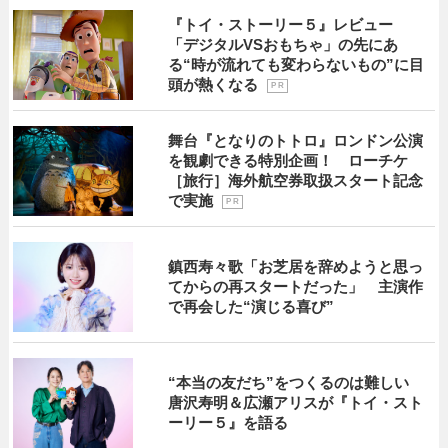
『トイ・ストーリー５』レビュー
「デジタルVSおもちゃ」の先にあ
る“時が流れても変わらないもの”に目
頭が熱くなる
P R
舞台『となりのトトロ』ロンドン公演
を観劇できる特別企画！ ローチケ
［旅行］海外航空券取扱スタート記念
で実施
P R
鎮西寿々歌「お芝居を辞めようと思っ
てからの再スタートだった」 主演作
で再会した“演じる喜び”
“本当の友だち”をつくるのは難しい
唐沢寿明＆広瀬アリスが『トイ・スト
ーリー５』を語る