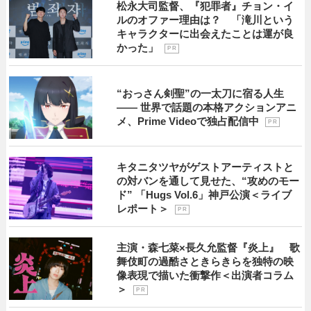
松永大司監督、『犯罪者』チョン・イ
ルのオファー理由は？ 「滝川という
キャラクターに出会えたことは運が良
かった」
P R
“おっさん剣聖”の一太刀に宿る人生
―― 世界で話題の本格アクションアニ
メ、Prime Videoで独占配信中
P R
キタニタツヤがゲストアーティストと
の対バンを通して見せた、“攻めのモー
ド” 「Hugs Vol.6」神戸公演＜ライブ
レポート＞
P R
主演・森七菜×長久允監督『炎上』 歌
舞伎町の過酷さときらきらを独特の映
像表現で描いた衝撃作＜出演者コラム
＞
P R