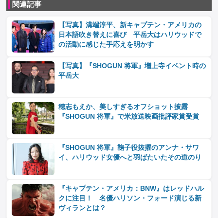
関連記事
【写真】溝端淳平、新キャプテン・アメリカの
日本語吹き替えに喜び 平岳大はハリウッドで
の活動に感じた手応えを明かす
【写真】『SHOGUN 将軍』増上寺イベント時の
平岳大
穂志もえか、美しすぎるオフショット披露
『SHOGUN 将軍』で米放送映画批評家賞受賞
『SHOGUN 将軍』鞠子役抜擢のアンナ・サワ
イ、ハリウッド女優へと羽ばたいたその道のり
『キャプテン・アメリカ：BNW』はレッドハル
クに注目！ 名優ハリソン・フォード演じる新
ヴィランとは？