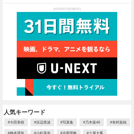
[ADVERTISEMENT]
人気キーワード
#
今田美桜
#
浜辺美波
#
写真集
#
乃木坂46
#
有村架純
#
橋本環奈
#
小松菜奈
#
吉岡里帆
#
土屋太鳳