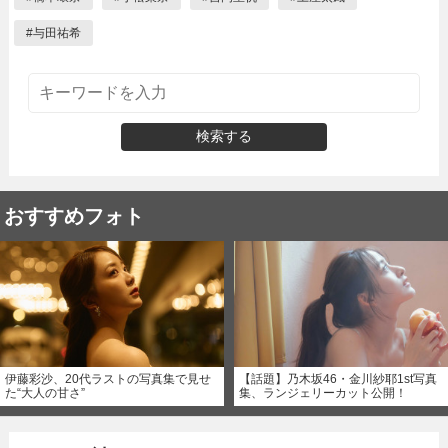
#
与田祐希
検索する
おすすめフォト
伊藤彩沙、20代ラストの写真集で見せ
【話題】乃木坂46・金川紗耶1st写真
た“大人の甘さ”
集、ランジェリーカット公開！