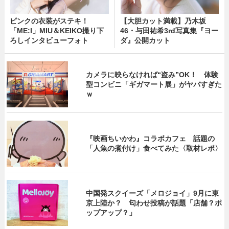
ピンクの衣装がステキ！
【大胆カット満載】乃木坂
「ME:I」MIU＆KEIKO撮り下
46・与田祐希3rd写真集『ヨー
ろしインタビューフォト
ダ』公開カット
カメラに映らなければ“盗み”OK！ 体験
型コンビニ「ギガマート展」がヤバすぎた
ｗ
『映画ちいかわ』コラボカフェ 話題の
「人魚の煮付け」食べてみた〈取材レポ〉
中国発スクイーズ「メロジョイ」9月に東
京上陸か？ 匂わせ投稿が話題「店舗？ポ
ップアップ？」