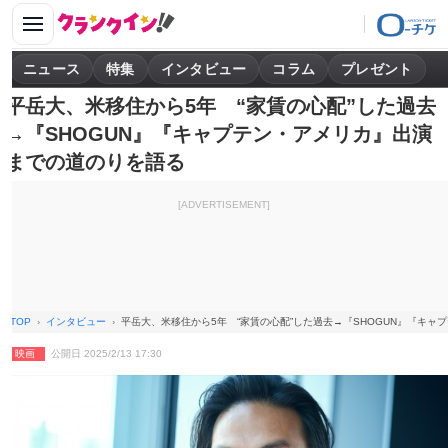
ニュース
特集
インタビュー
コラム
プレゼント
平岳大、米移住から5年 “家賃の心配”した過去
→『SHOGUN』『キャプテン・アメリカ』出演
までの道のりを語る
[ADVERTISEMENT]
TOP
インタビュー
平岳大、米移住から5年 “家賃の心配”した過去→『SHOGUN』『キ
映画
公開日 2025/2/13 17:30