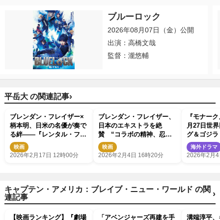
ブルーロック
2026年08月07日（金）公開
出演：高橋文哉
監督：瀧悠輔
›
平岳大 の関連記事
ブレンダン・フレイザー×
ブレンダン・フレイザー、
『モナーク
柄本明、日米の名優が奏で
日本のエキストラを絶
月27日世
る絆――『レンタル・ファ
賛 “コラボの精神、忍耐
グ＆ゴジラ 
ミリー』本編映像解禁
の精神”を感じ「ステキな
が激突する
映画
映画
海外ドラマ
文化」
到着
2026年2月17日 12時00分
2026年2月4日 16時20分
2026年2月4
キャプテン・アメリカ：ブレイブ・ニュー・ワールド の関
›
連記事
【映画ランキング】『劇場
「アベンジャーズ再建を手
溝端淳平、