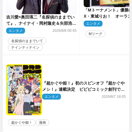
「Mトーナメント」優勝はB
X・東城りお！ オーラ
吉川愛×奥田瑛二『名探偵のままでい
後は自ら和了って幕引き
て』、ナイナイ・岡村隆史＆矢部浩之
エンタメ
2
のゲスト出演が決定！
エンタメ
2026/8/8 00:45
Mリーグ
名探偵のままでいて
ナインティナイン
『超かぐや姫！』初のスピンオフ『超かぐや
メシ！』連載決定 ビビビコミック創刊で31
作品一挙公開
エンタメ
2026/8/7 18:05
超かぐや姫！
漫画