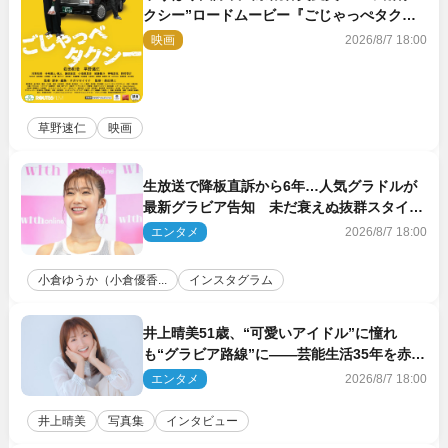
クシー”ロードムービー『ごじゃっぺタクシ
ー』10月公開＆予告解禁
映画
2026/8/7 18:00
草野速仁
映画
生放送で降板直訴から6年…人気グラドルが
最新グラビア告知 未だ衰えぬ抜群スタイル
に反響
エンタメ
2026/8/7 18:00
小倉ゆうか（小倉優香...
インスタグラム
井上晴美51歳、“可愛いアイドル”に憧れ
も“グラビア路線”に――芸能生活35年を赤
裸々に語る 27年ぶりに写真集発売
エンタメ
2026/8/7 18:00
井上晴美
写真集
インタビュー