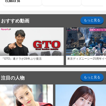
CLIMAX 36
おすすめ動画
もっと見る
『GTO』連ドラが28年ぶり復活
東京ディズニーシー25周年イ
注目の人物
もっと見る