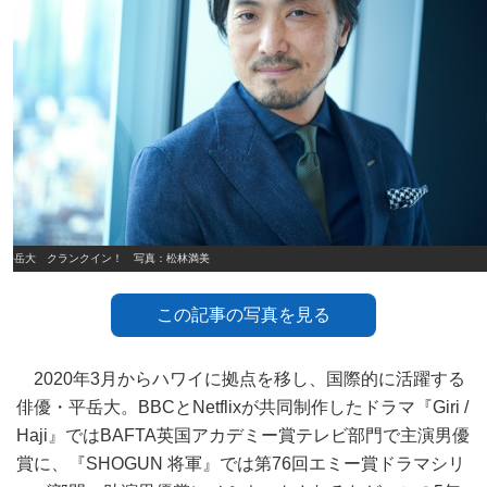
平岳大 クランクイン！ 写真：松林満美
この記事の写真を見る
2020年3月からハワイに拠点を移し、国際的に活躍する
俳優・平岳大。BBCとNetflixが共同制作したドラマ『Giri /
Haji』ではBAFTA英国アカデミー賞テレビ部門で主演男優
賞に、『SHOGUN 将軍』では第76回エミー賞ドラマシリ