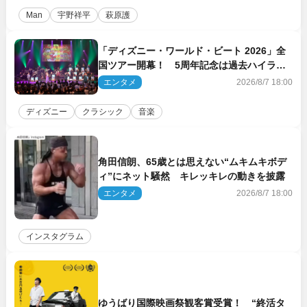
Man
宇野祥平
萩原護
「ディズニー・ワールド・ビート 2026」全
国ツアー開幕！ 5周年記念は過去ハイライ
ト＆クルーズ旅を大満喫！【潜入レポート】
エンタメ
2026/8/7 18:00
ディズニー
クラシック
音楽
角田信朗、65歳とは思えない“ムキムキボデ
ィ”にネット騒然 キレッキレの動きを披露
エンタメ
2026/8/7 18:00
インスタグラム
ゆうばり国際映画祭観客賞受賞！ “終活タ