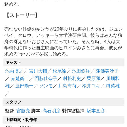
務める。
【ストーリー】
売れない俳優のキンヤが20年ぶりに再会したのは、ジュン
ペイ、タロウ、アッキーら大学映研仲間。彼らはみんな独
身の冴えないおじさんになっていた。そんな時、4人は大
学時代に作った自主映画のヒロインみさとに再会。彼女が
求める“ヤウンペ“を探し始める。
キャスト
池内博之
／
宮川大輔
／
松尾諭
／
池田鉄洋
／
蓮佛美沙子
／
赤楚衛二
／
門脇佳奈子
／
村松利史
／
栗原類
／
川畑和
雄
／
渡部陽一
／
ソンモ
／
川島海荷
／
桜井ユキ
／
榊英雄
／
スタッフ
監督:
宮脇亮
脚本:
高石明彦
製作総指揮:
坂本直彦
上映時間・制作年