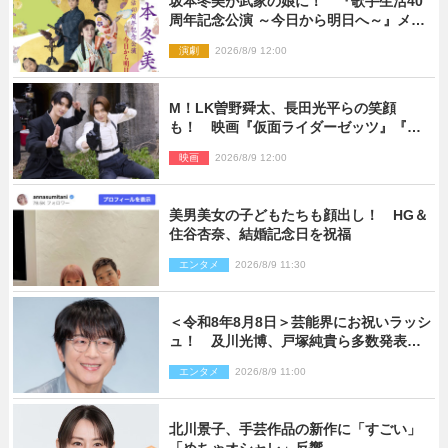
坂本冬美が武家の娘に！ 『歌手生活40
周年記念公演 ～今日から明日へ～』メイ
ンビジュアル公開
演劇
2026/8/9 12:00
M！LK曽野舜太、長田光平らの笑顔
も！ 映画『仮面ライダーゼッツ』『超
宇宙刑事ギャバン インフィニティ』オフ
映画
2026/8/9 12:00
ショット到着
美男美女の子どもたちも顔出し！ HG＆
住谷杏奈、結婚記念日を祝福
エンタメ
2026/8/9 11:30
＜令和8年8月8日＞芸能界にお祝いラッシ
ュ！ 及川光博、戸塚純貴ら多数発表結
婚
エンタメ
2026/8/9 11:00
北川景子、手芸作品の新作に「すごい」
「めちゃオシャレ」反響