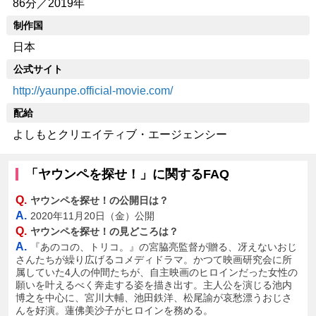
86分／2019年
制作国
日本
公式サイト
http://yaunpe.official-movie.com/
配給
よしもとクリエイティブ・エージェンシー
「ヤウンペを探せ！」に関するFAQ
Q.
ヤウンペを探せ！の公開日は？
A.
2020年11月20日（金）公開
Q.
ヤウンペを探せ！の見どころは？
A.
『あのコの、トリコ。』の宮脇亮監督が贈る、冴えないおじ
さんたちが繰り広げるコメディドラマ。かつて映画研究会に所
属していた4人の仲間たちが、自主映画のヒロインだった女性の
願いを叶えるべく奔走する姿を描き出す。主人公を演じる池内
博之を中心に、宮川大輔、池田鉄洋、松尾諭が哀愁漂うおじさ
んを好演。蓮佛美沙子がヒロインを務める。