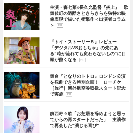
主演・森七菜×長久允監督『炎上』 歌
舞伎町の過酷さときらきらを独特の映
像表現で描いた衝撃作＜出演者コラム
＞
P R
『トイ・ストーリー５』レビュー
「デジタルVSおもちゃ」の先にあ
る“時が流れても変わらないもの”に目
頭が熱くなる
P R
舞台『となりのトトロ』ロンドン公演
を観劇できる特別企画！ ローチケ
［旅行］海外航空券取扱スタート記念
で実施
P R
鎮西寿々歌「お芝居を辞めようと思っ
てからの再スタートだった」 主演作
で再会した“演じる喜び”