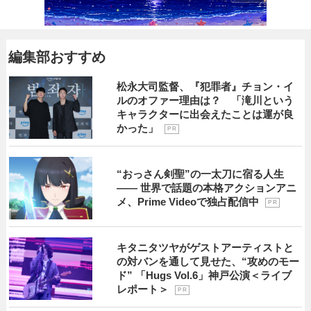
編集部おすすめ
松永大司監督、『犯罪者』チョン・イ
ルのオファー理由は？ 「滝川という
キャラクターに出会えたことは運が良
かった」
P R
“おっさん剣聖”の一太刀に宿る人生
―― 世界で話題の本格アクションアニ
メ、Prime Videoで独占配信中
P R
キタニタツヤがゲストアーティストと
の対バンを通して見せた、“攻めのモー
ド” 「Hugs Vol.6」神戸公演＜ライブ
レポート＞
P R