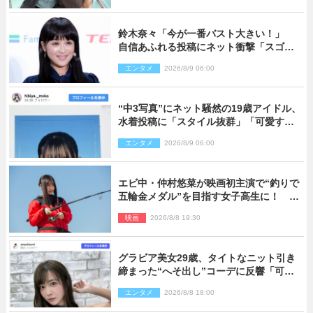
鈴木奈々「今が一番バスト大きい！」
自信あふれる投稿にネット衝撃「スゴ
イ」「写真集を出して欲しい」
エンタメ
2026/8/9 06:00
“中3写真”にネット騒然の19歳アイドル、
水着投稿に「スタイル抜群」「可愛すぎ
る」と絶賛の声
エンタメ
2026/8/9 06:00
エビ中・仲村悠菜が映画初主演で“釣りで
五輪金メダル”を目指す女子高生に！ 映
画『つりこまち』今秋公開
映画
2026/8/8 19:30
グラビア美女29歳、タイトなニット引き
締まった“へそ出し”コーデに反響「可愛
い過ぎる」
エンタメ
2026/8/8 18:00