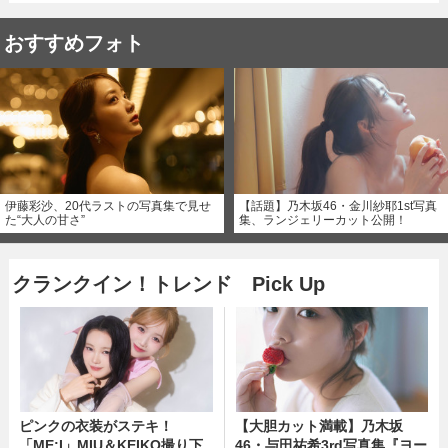
おすすめフォト
伊藤彩沙、20代ラストの写真集で見せ
【話題】乃木坂46・金川紗耶1st写真
た“大人の甘さ”
集、ランジェリーカット公開！
クランクイン！トレンド Pick Up
ピンクの衣装がステキ！
【大胆カット満載】乃木坂
「ME:I」MIU＆KEIKO撮り下
46・与田祐希3rd写真集『ヨー