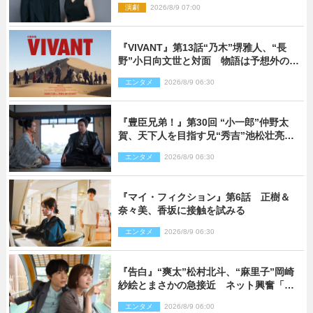
演劇
2026/8/9 07:00
『VIVANT』第13話“乃木”堺雅人、“長
野”小日向文世と対面 物語は予想外の展
開へ
エンタメ
2026/8/9 06:30
『豊臣兄弟！』第30回 “小一郎”仲野太
賀、天下人を目指す兄“秀吉”池松壮亮
と“清須会議”へ
エンタメ
2026/8/9 06:30
『マイ・フィクション』第6話 正樹＆
奈々美、香坂に接触を試みる
エンタメ
2026/8/9 06:30
『告白』“爽太”松村北斗、“麻里子”岡崎
紗絵とまさかの急接近 ネット興奮「そ
の反応は」「いいの!?」（ネタバレあ
エンタメ
2026/8/9 06:00
り）