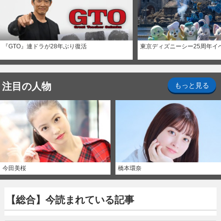
『GTO』連ドラが28年ぶり復活
東京ディズニーシー25周年イ
注目の人物
もっと見る
今田美桜
橋本環奈
【総合】今読まれている記事