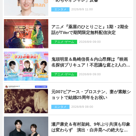
エンタメ
2026/8/9 11:00
アニメ『薬屋のひとりごと』1期・2期全
話がTVerで期間限定無料配信決定
アニメ･ゲーム
2026/8/9 09:00
鬼頭明里＆島崎信長＆内山昂輝は『映画
名探偵プリキュア！不思議な庭と2人の秘
密』ゲスト声優に決定
アニメ･ゲーム
2026/8/9 09:00
元007ピアース・ブロスナン、妻が素敵シ
ョットで結婚25周年をお祝い
エンタメ
2026/8/9 08:00
瀬戸康史＆有村架純、9年ぶり共演も印象
は変わらず 演出・白井晃への絶大なる
信頼を胸に舞台『キュー』に挑む