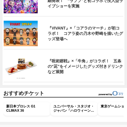
細発表！ “ラブブ”と初コラボで没入型ラ
イブショーを実施
『VIVANT』×「コアラのマーチ」が初コ
ラボ！ コアラ姿の乃木や野崎を描いたグ
ッズ登場へ
『呪術廻戦』×「牛角」がコラボ！ 五条
の“茈”をイメージしたグッズ付きドリンク
など展開
おすすめチケット
新日本プロレス G1
ユニバーサル・スタジオ・
東京ゲームショウ2
CLIMAX 36
ジャパン「ハロウィーン・
ホラー・ナイト ～オール
ナイト～パス」