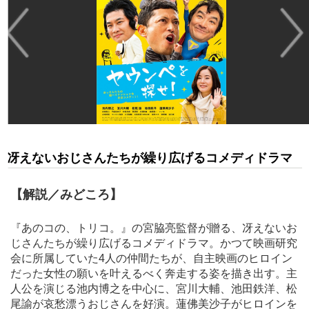
冴えないおじさんたちが繰り広げるコメディドラマ
【解説／みどころ】
『あのコの、トリコ。』の宮脇亮監督が贈る、冴えないお
じさんたちが繰り広げるコメディドラマ。かつて映画研究
会に所属していた4人の仲間たちが、自主映画のヒロイン
だった女性の願いを叶えるべく奔走する姿を描き出す。主
人公を演じる池内博之を中心に、宮川大輔、池田鉄洋、松
尾諭が哀愁漂うおじさんを好演。蓮佛美沙子がヒロインを