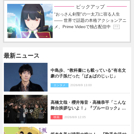
ピックアップ
“おっさん剣聖”の一太刀に宿る人生
―― 世界で話題の本格アクションアニ
メ、Prime Videoで独占配信中
P R
最新ニュース
中島歩、“教科書にも載っている”有名文
豪の子孫だった「ばぁばのじぃじ」
エンタメ
2026/8/9 13:00
高橋文哉・櫻井海音・高橋恭平「こんな
舞台挨拶ないよ！」『ブルーロック』自
由すぎるイベントレポート
映画
2026/8/9 12:05