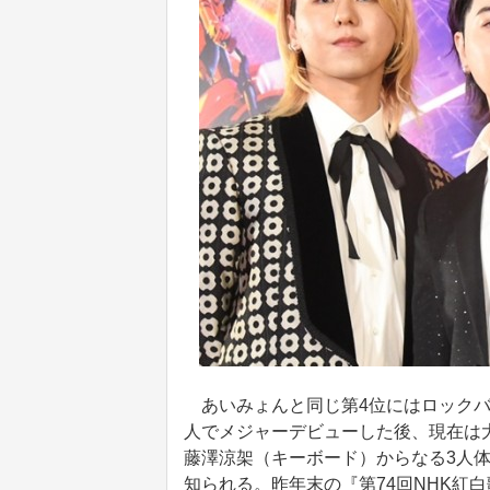
あいみょんと同じ第4位にはロックバンドMr
人でメジャーデビューした後、現在は
藤澤涼架（キーボード）からなる3人
知られる。昨年末の『第74回NHK紅