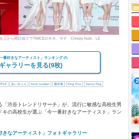
ら時計回りでTWICEのモモ、サナ、Creepy Nuts、LE
一番好きなアーティスト」ランキング の
ギャラリーを見る(9枚)
PPLE
あいみょん
back number
藤井風
King Gnu
Saucy Dog
「渋谷トレンドリサーチ」が、流行に敏感な高校生男
ドキの高校生が選ぶ「今一番好きなアーティスト」ラン
好きなアーティスト」フォトギャラリー