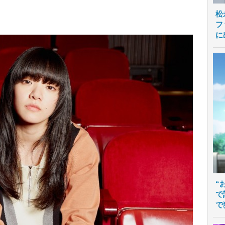
松
フ
に
“
で
で