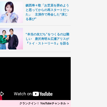
鎮西寿々歌「お芝居を辞めよう
と思ってからの再スタートだっ
た」 主演作で再会した“演じ
る喜び”
“本当の友だち”をつくるのは難
しい 唐沢寿明＆広瀬アリスが
『トイ・ストーリー５』を語る
クランクイン！ YouTubeチャンネル ＞