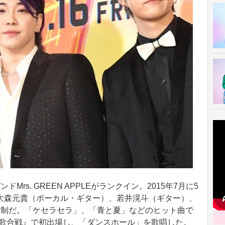
s. GREEN APPLEがランクイン。2015年7月に5
大森元貴（ボーカル・ギター）、若井滉斗（ギター）、
体制だ。「ケセラセラ」、「青と夏」などのヒット曲で
白歌合戦』で初出場し、「ダンスホール」を歌唱した。