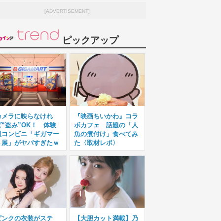
[ADVERTISEMENT]
ピックアップ
カメラに映らなけれ
『映画ちいかわ』コラ
ば“盗み”OK！ 体験
ボカフェ 話題の「人
型コンビニ「ギガマー
魚の煮付け」食べてみ
ト展」がヤバすぎたｗ
た〈取材レポ〉
ピンクの衣装がステ
【大胆カット満載】乃