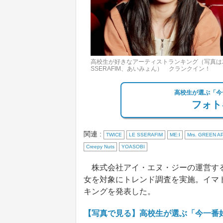
高校生が好きなアーティストランキング（写真は左上か
SSERAFIM、あいみょん） クランクイン！
高校生が選ぶ「今
フォト
関連 :
TWICE
LE SSERAFIM
ME:I
Mrs. GREEN A
Creepy Nuts
YOASOBI
株式会社アイ・エヌ・ジーの運営する
女を対象にトレンド調査を実施。イマ
キングを発表した。
【写真で見る】高校生が選ぶ「今一番