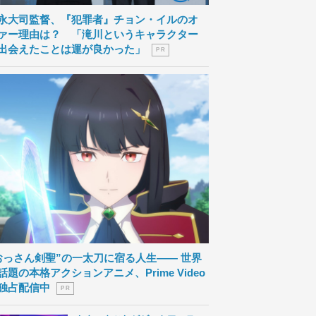
永大司監督、『犯罪者』チョン・イルのオ
ァー理由は？ 「滝川というキャラクター
出会えたことは運が良かった」
P R
おっさん剣聖”の一太刀に宿る人生―― 世界
話題の本格アクションアニメ、Prime Video
独占配信中
P R