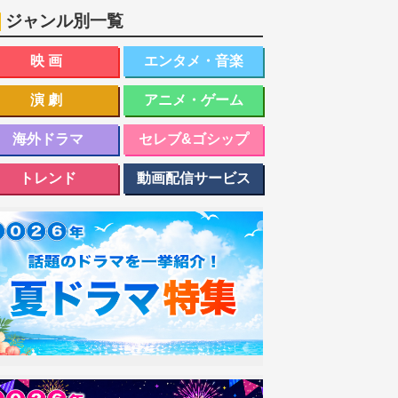
ジャンル別一覧
映画
エンタメ・音楽
演劇
アニメ・ゲーム
海外ドラマ
セレブ&ゴシップ
トレンド
動画配信サービス