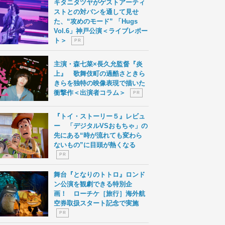
キタニタツヤがゲストアーティ
ストとの対バンを通して見せ
た、“攻めのモード” 「Hugs
Vol.6」神戸公演＜ライブレポー
ト＞
P R
主演・森七菜×長久允監督『炎
上』 歌舞伎町の過酷さときら
きらを独特の映像表現で描いた
衝撃作＜出演者コラム＞
P R
『トイ・ストーリー５』レビュ
ー 「デジタルVSおもちゃ」の
先にある“時が流れても変わら
ないもの”に目頭が熱くなる
P R
舞台『となりのトトロ』ロンド
ン公演を観劇できる特別企
画！ ローチケ［旅行］海外航
空券取扱スタート記念で実施
P R