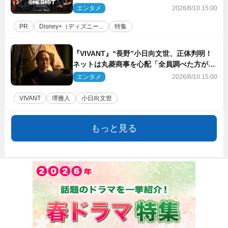
ド！ 今のお笑い界に一石を投じる“真の笑
エンタメ
2026/8/10 15:00
い”を見る大会がついに開幕
PR
Disney+（ディズニー...
特集
『VIVANT』“長野”小日向文世、正体判明！
ネットは丸菱商事を心配「全員調べた方がい
い」「魔境すぎん？？」
エンタメ
2026/8/10 15:00
VIVANT
堺雅人
小日向文世
もっと見る