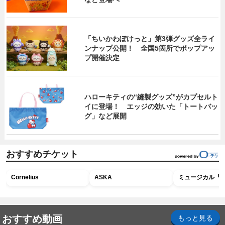
「ちいかわぽけっと」第3弾グッズ全ライ
ンナップ公開！ 全国5箇所でポップアッ
プ開催決定
ハローキティの“縫製グッズ”がカプセルト
イに登場！ エッジの効いた「トートバッ
グ」など展開
おすすめチケット
Cornelius
ASKA
ミュージカル『R
おすすめ動画
もっと見る