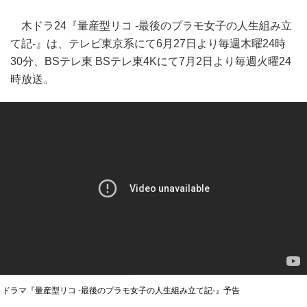
木ドラ24『量産型リコ ‐最後のプラモ女子の人生組み立
て記‐』は、テレビ東京系にて6月27日より毎週木曜24時
30分、BSテレ東 BSテレ東4Kにて7月2日より毎週火曜24
時放送。
ドラマ『量産型リコ ‐最後のプラモ女子の人生組み立て記‐』予告