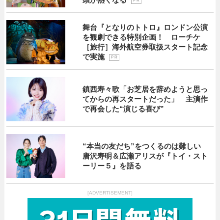
P R
舞台『となりのトトロ』ロンドン公演
を観劇できる特別企画！ ローチケ
［旅行］海外航空券取扱スタート記念
で実施
P R
鎮西寿々歌「お芝居を辞めようと思っ
てからの再スタートだった」 主演作
で再会した“演じる喜び”
“本当の友だち”をつくるのは難しい
唐沢寿明＆広瀬アリスが『トイ・スト
ーリー５』を語る
[ADVERTISEMENT]