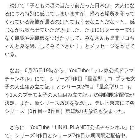
続けて「子どもの頃の当たり前だった日常は、大人にな
るにつれ特別に感じてしまいますが、帰れる場所を守って
くれている家族が居るのはとても幸せなことだな～と、感
じながら歌わせていただきました。たまにはクーラーでは
なく風鈴や扇風機をつけたりして、みなさんも是非リコち
ゃんと夏を過ごしてみて下さい！」とメッセージを寄せて
いる。
なお、6月26日19時から、YouTube「テレ東公式ドラマ
チャンネル」にて、シリーズ1作目『量産型リコ ‐プラモ女
子の人生組み立て記‐』とシリーズ2作目『量産型リコ ‐も
う1人のプラモ女子の人生組み立て記‐』の期間限定配信が
決定。また、新シリーズ放送を記念し、テレビ東京にて各
シリーズ（1作目～3作目）第1話の再放送も決まった。
さらに、YouTube「LINKL PLANET公式チャンネル」に
て、シリーズ1作目とシリーズ2作目が期間限定配信中。