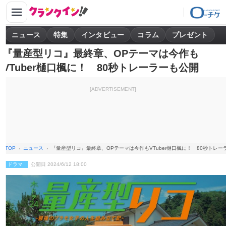
ニュース
特集
インタビュー
コラム
プレゼント
『量産型リコ』最終章、OPテーマは今作も
VTuber樋口楓に！ 80秒トレーラーも公開
[ADVERTISEMENT]
TOP
ニュース
『量産型リコ』最終章、OPテーマは今作もVTuber樋口楓に！ 80秒トレー
ドラマ
公開日 2024/6/12 18:00