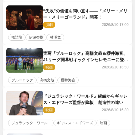
“失敗”の価値を問い直す――『メリー・メリ
ー・メリーゴーランド』開幕！
演劇
2026/8/10 17:00
橋詰龍
伊波杏樹
林明寛
実写『ブルーロック』高橋文哉＆櫻井海音、
J1リーグ開幕戦キックインセレモニーに登場
＆喜びの声到着
映画
2026/8/10 16:50
ブルーロック
高橋文哉
櫻井海音
『ジュラシック・ワールド』続編からギャレ
ス・エドワーズ監督が降板 創造性の違い
映画
2026/8/10 16:30
ジュラシック・ワール...
ギャレス・エドワーズ
映画