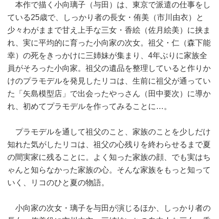
本作で描く小向璃子（与田）は、東京で派遣の仕事をし
ている25歳で、しっかり者の長女・侑美（市川由衣）と
少々わがままで甘え上手な三女・香絵（佐月絵美）に挟ま
れ、実に平均的に育った小向家の次女。祖父・仁（森下能
幸）の死をきっかけに三姉妹が集まり、4年ぶりに家族全
員がそろった小向家。祖父の遺品を整理していると作りか
けのプラモデルを発見したリコは、生前に祖父が通ってい
た「矢島模型店」で出会ったやっさん（田中要次）に導か
れ、初めてプラモデルを作ってみることに…。
プラモデルを通して祖父のこと、家族のことを少しだけ
知れた気がしたリコは、祖父の心残りを終わらせるまで夏
の間実家に残ることに。よく知った家族の顔、でも実はち
ゃんと知らなかった家族の心。そんな家族をもっと知って
いく、リコのひと夏の物語。
小向家の次女・璃子を与田が演じるほか、しっかり者の