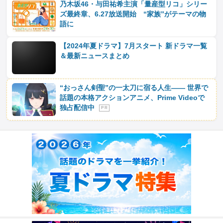
乃木坂46・与田祐希主演「量産型リコ」シリー
ズ最終章、6.27放送開始 “家族”がテーマの物
語に
【2024年夏ドラマ】7月スタート 新ドラマ一覧
＆最新ニュースまとめ
“おっさん剣聖”の一太刀に宿る人生―― 世界で
話題の本格アクションアニメ、Prime Videoで
独占配信中
P R