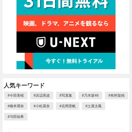
人気キーワード
#
今田美桜
#
浜辺美波
#
写真集
#
乃木坂46
#
有村架純
#
橋本環奈
#
小松菜奈
#
吉岡里帆
#
土屋太鳳
#
与田祐希