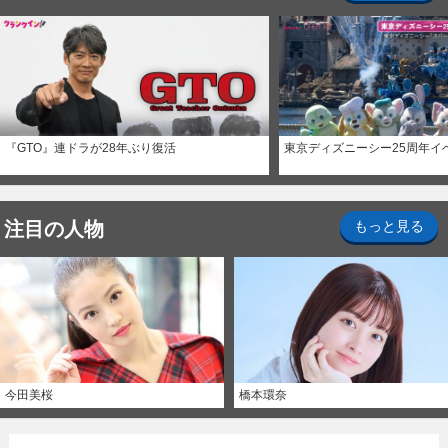
『GTO』連ドラが28年ぶり復活
東京ディズニーシー25周年イ
注目の人物
もっと見る
今田美桜
橋本環奈