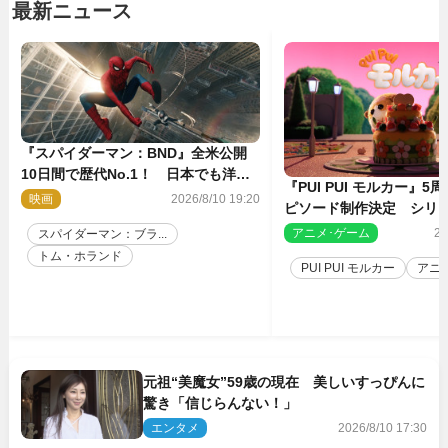
最新ニュース
『スパイダーマン：BND』全米公開
10日間で歴代No.1！ 日本でも洋画
『PUI PUI モルカー』
実写最速で興収30億円突破
映画
2026/8/10 19:20
ピソード制作決定 シリ
親・見里朝希監督が復帰
アニメ･ゲーム
20
スパイダーマン：ブラ...
トム・ホランド
PUI PUI モルカー
アニ
元祖“美魔女”59歳の現在 美しいすっぴんに
驚き「信じらんない！」
エンタメ
2026/8/10 17:30