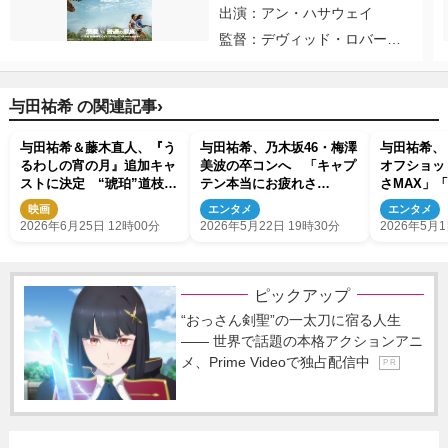
出演：アン・ハサウェイ
監督：デヴィッド・ロバー
ト・ミッチェル
›
与田祐希 の関連記事
与田祐希＆藤木直人、『う
与田祐希、乃木坂46・梅澤
与田祐希、
るわしの宵の月』追加キャ
美波の卒コンへ 「キャプ
オフショッ
ストに決定 “琥珀”道枝駿
テン本当にお疲れさ
さMAX」
佑と“宵”安斉星来の恋模様
ま！！」
映画
エンタメ
エンタメ
を彩る
2026年6月25日 12時00分
2026年5月22日 19時30分
2026年5月1
ピックアップ
“おっさん剣聖”の一太刀に宿る人生
―― 世界で話題の本格アクションアニ
メ、Prime Videoで独占配信中
P R