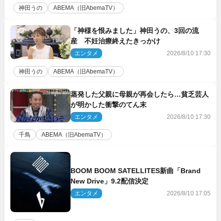
神田うの
ABEMA（旧AbemaTV）
「神様を恨みました」神田うの、3回の流
産 不妊治療終えたきっかけ
エンタメ
2026/8/10 17:30
神田うの
ABEMA（旧AbemaTV）
蒸発した父親に母親が再会したら…貧乏芸人
が明かした衝撃のてん末
エンタメ
2026/8/10 17:30
千鳥
ABEMA（旧AbemaTV）
BOOM BOOM SATELLITES新曲「Brand
New Drive」9.2配信決定
エンタメ
2026/8/10 17:05