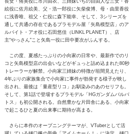
長女・侑美役に市川由衣、三姉妹いちの自由人な三女・香
絵役に佐月絵美、父・浩一郎役に矢柴俊博、母・由里香役
に浅香唯、祖父・仁役に森下能幸、そして、3シリーズを
通して共通の存在であるプラモデル屋「矢島模型店」のア
ルバイト・アオ役に石田悠佳（LINKL PLANET）、店
主“やっさん”こと矢島一役に田中要次がふんする。
この度、夏感たっぷりの小向家の日常や、最新作でのリ
コと矢島模型店の出会いなどがギュっと詰め込まれた80秒
トレーラーが解禁。小向家三姉妹の特徴が垣間見えたり、
4年ぶりの家族集合で小向家に事件が勃発する様子が映し
出され、最後は「量産型リコ」お馴染みのあのセリフも。
そして、第1話で登場するプラモデル「HGガンダムバルバ
トス」も初公開される。自然豊かな片田舎にある、小向家
で起こるひと夏の出来事に期待が高まる。
さらに本作のオープニングテーマが、VTuberとして活
躍している樋口楓の新曲「アイムホーム！」に決定。樋口