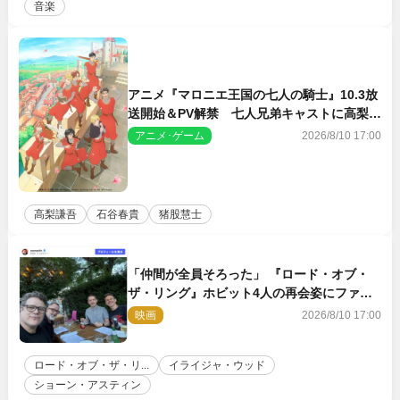
音楽
アニメ『マロニエ王国の七人の騎士』10.3放
送開始＆PV解禁 七人兄弟キャストに高梨謙
吾、川島零士ら
アニメ･ゲーム
2026/8/10 17:00
高梨謙吾
石谷春貴
猪股慧士
「仲間が全員そろった」 『ロード・オブ・
ザ・リング』ホビット4人の再会姿にファン
感激
映画
2026/8/10 17:00
ロード・オブ・ザ・リ...
イライジャ・ウッド
ショーン・アスティン