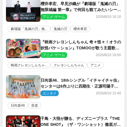
櫻井孝宏、早見沙織が『劇場版「鬼滅の刃」
無限城編 第一章』で何回も観てみたいシーン
とは？ イベントレポート到着
アニメ･ゲーム
2026/8/10 16:10
劇場版「鬼滅の刃」無...
鬼滅の刃
櫻井孝宏
『映画クレヨンしんちゃん 奇々怪々！オラの
妖怪バケ～ション』TOMOOが歌う主題歌
「大人になったら」PV解禁
アニメ･ゲーム
2026/8/10 16:00
映画クレヨンしんちゃ...
クレヨンしんちゃん
アニメ
日向坂46、18thシングル「イチャイチャ虫」
センターは6作ぶりに四期生・正源司陽子
新ビジュアル解禁
エンタメ
2026/8/10 15:40
日向坂46
音楽
千鳥・大悟が贈る、ディズニープラス『THE
ONE SHOT』（ザ・ワンショット）徹底ガイ