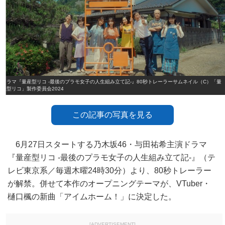
ドラマ『量産型リコ ‐最後のプラモ女子の人生組み立て記‐』80秒トレーラーサムネイル（C）「量
産型リコ」製作委員会2024
この記事の写真を見る
6月27日スタートする乃木坂46・与田祐希主演ドラマ
『量産型リコ ‐最後のプラモ女子の人生組み立て記‐』（テ
レビ東京系／毎週木曜24時30分）より、80秒トレーラー
が解禁。併せて本作のオープニングテーマが、VTuber・
樋口楓の新曲「アイムホーム！」に決定した。
[ADVERTISEMENT]