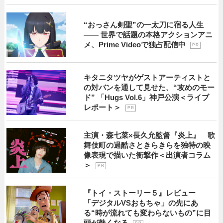
“おっさん剣聖”の一太刀に宿る人生
―― 世界で話題の本格アクションアニ
メ、Prime Videoで独占配信中
P R
キタニタツヤがゲストアーティストと
の対バンを通して見せた、“攻めのモー
ド” 「Hugs Vol.6」神戸公演＜ライブ
レポート＞
P R
主演・森七菜×長久允監督『炎上』 歌
舞伎町の過酷さときらきらを独特の映
像表現で描いた衝撃作＜出演者コラム
＞
P R
『トイ・ストーリー５』レビュー
「デジタルVSおもちゃ」の先にあ
る“時が流れても変わらないもの”に目
頭が熱くなる