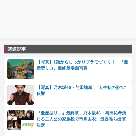
関連記事
【写真】1話からしっかりプラモづくり！ 『量
産型リコ』最終章場面写真
【写真】乃木坂46・与田祐希、“人生初の姿”に
反響
『量産型リコ』最終章、乃木坂46・与田祐希演
じる主人公の家族役で市川由衣、浅香唯ら出演
決定！