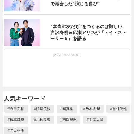
で再会した“演じる喜び”
“本当の友だち”をつくるのは難しい
唐沢寿明＆広瀬アリスが『トイ・スト
ーリー５』を語る
[ADVERTISEMENT]
人気キーワード
#
今田美桜
#
浜辺美波
#
写真集
#
乃木坂46
#
有村架純
#
橋本環奈
#
小松菜奈
#
吉岡里帆
#
土屋太鳳
#
与田祐希