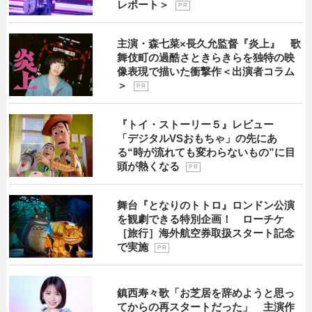
レポート＞
P R
主演・森七菜×長久允監督『炎上』 歌
舞伎町の過酷さときらきらを独特の映
像表現で描いた衝撃作＜出演者コラム
＞
P R
『トイ・ストーリー５』レビュー
「デジタルVSおもちゃ」の先にあ
る“時が流れても変わらないもの”に目
頭が熱くなる
P R
舞台『となりのトトロ』ロンドン公演
を観劇できる特別企画！ ローチケ
［旅行］海外航空券取扱スタート記念
で実施
P R
鎮西寿々歌「お芝居を辞めようと思っ
てからの再スタートだった」 主演作