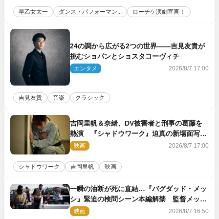
早乙女太一
ダンス・パフォーマン...
ローチケ演劇宣言！
24の調から広がる2つの世界――吉見友貴が
挑むショパンとショスタコーヴィチ
エンタメ
2026/8/7 17:00
吉見友貴
音楽
クラシック
吉岡里帆＆奈緒、DV被害者と刑事の葛藤を
熱演 『シャドウワーク』迫真の新場面写真
公開
映画
2026/8/7 17:00
シャドウワーク
吉岡里帆
映画
一瞬の油断が死に直結…『バグダッド・メッ
シ』緊迫の検問シーン本編解禁 監督メッセ
ージも到着
映画
2026/8/7 16:50