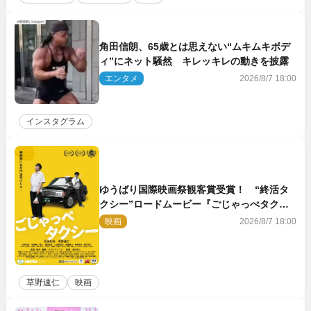
角田信朗、65歳とは思えない“ムキムキボデ
ィ”にネット騒然 キレッキレの動きを披露
エンタメ
2026/8/7 18:00
インスタグラム
ゆうばり国際映画祭観客賞受賞！ “終活タ
クシー”ロードムービー『ごじゃっぺタクシ
ー』10月公開＆予告解禁
映画
2026/8/7 18:00
草野速仁
映画