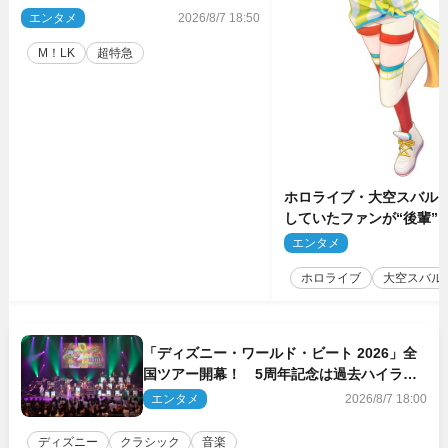
ル公開！ 開催記念グッズラインナッ
エンタメ
2026/8/7 18:50
プも
M！LK
超特急
ホロライブ・大空スバル
していたファンが“後輩”
もしかしてあのときの？
エンタメ
2
ホロライブ
大空スバル
「ディズニー・ワールド・ビート 2026」全
国ツアー開幕！ 5周年記念は過去ハイライ
ト＆クルーズ旅を大満喫！【潜入レポート】
エンタメ
2026/8/7 18:00
ディズニー
クラシック
音楽