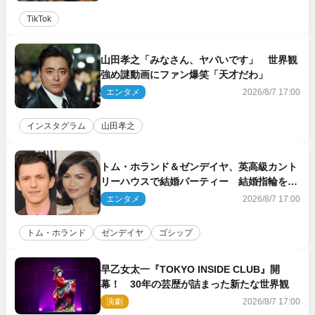
TikTok
山田孝之「みなさん、ヤバいです」 世界観
強め謎動画にファン爆笑「天才だわ」
エンタメ
2026/8/7 17:00
インスタグラム
山田孝之
トム・ホランド＆ゼンデイヤ、英高級カント
リーハウスで結婚パーティー 結婚指輪を身
に着けたトムも初キャッチ
エンタメ
2026/8/7 17:00
トム・ホランド
ゼンデイヤ
ゴシップ
早乙女太一『TOKYO INSIDE CLUB』開
幕！ 30年の芸歴が詰まった新たな世界観
演劇
2026/8/7 17:00