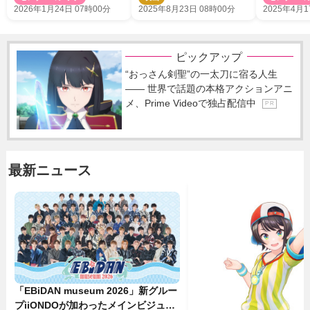
2026年1月24日 07時00分
2025年8月23日 08時00分
2025年4月1
ピックアップ
“おっさん剣聖”の一太刀に宿る人生
―― 世界で話題の本格アクションアニ
メ、Prime Videoで独占配信中
P R
最新ニュース
「EBiDAN museum 2026」新グルー
プiiONDOが加わったメインビジュア