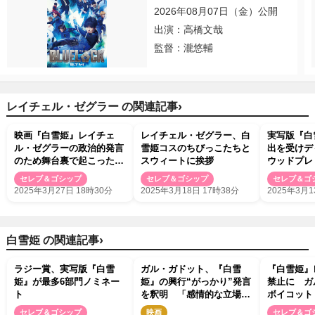
2026年08月07日（金）公開
出演：高橋文哉
監督：瀧悠輔
›
レイチェル・ゼグラー の関連記事
映画『白雪姫』レイチェ
レイチェル・ゼグラー、白
実写版『白
ル・ゼグラーの政治的発言
雪姫コスのちびっこたちと
出を受けデ
のため舞台裏で起こった出
スウィートに挨拶
ウッドプレ
来事を関係者が暴露
セレブ＆ゴシップ
セレブ＆ゴシップ
セレブ＆ゴ
2025年3月27日 18時30分
2025年3月18日 17時38分
2025年3月1
›
白雪姫 の関連記事
ラジー賞、実写版『白雪
ガル・ガドット、『白雪
『白雪姫』
姫』が最多6部門ノミネー
姫』の興行“がっかり”発言
禁止に ガ
ト
を釈明 「感情的な立場か
ボイコット
ら答えてしまった」
セレブ＆ゴシップ
映画
セレブ＆ゴ