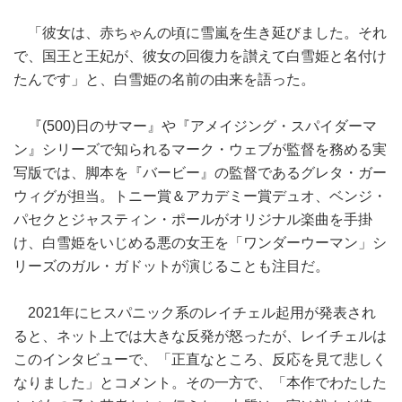
「彼女は、赤ちゃんの頃に雪嵐を生き延びました。それ
で、国王と王妃が、彼女の回復力を讃えて白雪姫と名付け
たんです」と、白雪姫の名前の由来を語った。
『(500)日のサマー』や『アメイジング・スパイダーマ
ン』シリーズで知られるマーク・ウェブが監督を務める実
写版では、脚本を『バービー』の監督であるグレタ・ガー
ウィグが担当。トニー賞＆アカデミー賞デュオ、ベンジ・
パセクとジャスティン・ポールがオリジナル楽曲を手掛
け、白雪姫をいじめる悪の女王を「ワンダーウーマン」シ
リーズのガル・ガドットが演じることも注目だ。
2021年にヒスパニック系のレイチェル起用が発表され
ると、ネット上では大きな反発が怒ったが、レイチェルは
このインタビューで、「正直なところ、反応を見て悲しく
なりました」とコメント。その一方で、「本作でわたした