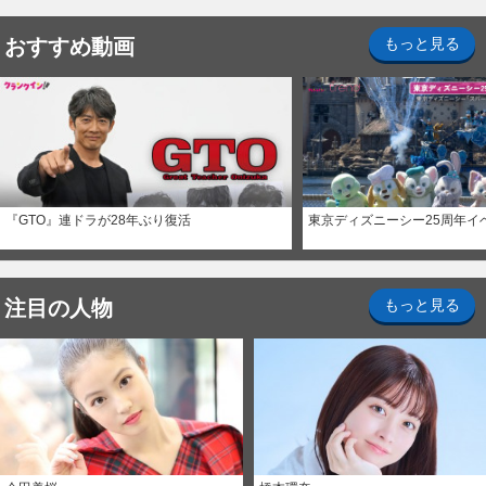
おすすめ動画
もっと見る
『GTO』連ドラが28年ぶり復活
東京ディズニーシー25周年イ
注目の人物
もっと見る