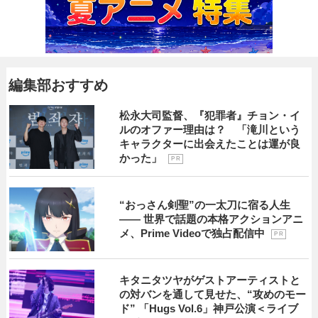
編集部おすすめ
松永大司監督、『犯罪者』チョン・イ
ルのオファー理由は？ 「滝川という
キャラクターに出会えたことは運が良
かった」
P R
“おっさん剣聖”の一太刀に宿る人生
―― 世界で話題の本格アクションアニ
メ、Prime Videoで独占配信中
P R
キタニタツヤがゲストアーティストと
の対バンを通して見せた、“攻めのモー
ド” 「Hugs Vol.6」神戸公演＜ライブ