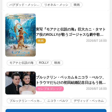
バグダッド・メッシ...
リオネル・メッシ
映画
実写『モアナと伝説の海』巨大カニ・タマト
ア役のROLLYが歌うゴージャスな劇中歌
「シャイニー」本編映像解禁
映画
2026/8/7 16:00
モアナと伝説の海
ROLLY
映画
ブルックリン・ベッカム＆ニコラ・ぺルツ、
トラウマだらけの初回結婚記念日はもう祝わ
ない
セレブ＆ゴシップ
2026/8/7 16:00
ブルックリン・ベッカ...
ニコラ・ペルツ
デヴィッド・ベッカム