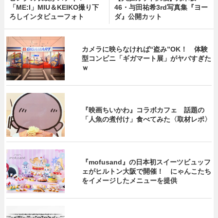
「ME:I」MIU＆KEIKO撮り下
46・与田祐希3rd写真集『ヨー
ろしインタビューフォト
ダ』公開カット
カメラに映らなければ“盗み”OK！ 体験
型コンビニ「ギガマート展」がヤバすぎた
ｗ
『映画ちいかわ』コラボカフェ 話題の
「人魚の煮付け」食べてみた〈取材レポ〉
『mofusand』の日本初スイーツビュッフ
ェがヒルトン大阪で開催！ にゃんこたち
をイメージしたメニューを提供