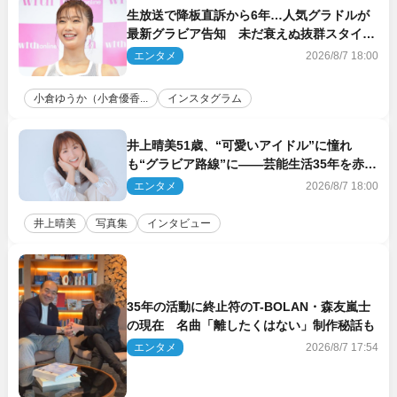
生放送で降板直訴から6年…人気グラドルが
最新グラビア告知 未だ衰えぬ抜群スタイル
に反響
エンタメ
2026/8/7 18:00
小倉ゆうか（小倉優香...
インスタグラム
井上晴美51歳、“可愛いアイドル”に憧れ
も“グラビア路線”に――芸能生活35年を赤
裸々に語る 27年ぶりに写真集発売
エンタメ
2026/8/7 18:00
井上晴美
写真集
インタビュー
35年の活動に終止符のT-BOLAN・森友嵐士
の現在 名曲「離したくはない」制作秘話も
エンタメ
2026/8/7 17:54