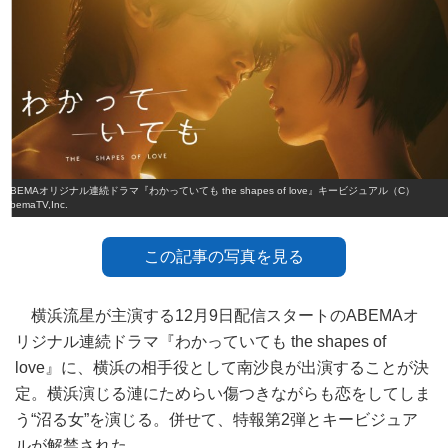
ABEMAオリジナル連続ドラマ『わかっていても the shapes of love』キービジュアル（C）
AbemaTV,Inc.
この記事の写真を見る
横浜流星が主演する12月9日配信スタートのABEMAオ
リジナル連続ドラマ『わかっていても the shapes of
love』に、横浜の相手役として南沙良が出演することが決
定。横浜演じる漣にためらい傷つきながらも恋をしてしま
う“沼る女”を演じる。併せて、特報第2弾とキービジュア
ルが解禁された。