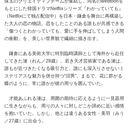
珠玉のクリエイティブチームが集結し、同名のwebtoonを
もとにした韓国ドラマNetflixシリーズ『わかっていても』
（Netflixにて独占配信中）を日本・鎌倉を舞台に再構築し
た大人の恋の物語。恋をしたことのある誰もが共感できる
「傷つくとわかっていても、愛に手を伸ばしてしまう人間
の衝動」を、美しい世界観で繊細に描き出す。
鎌倉にある美術大学に特別臨時講師として海外から赴任
してきた漣（れん／28歳）。若き天才芸術家である漣は、
誰もが近づきたくなる吸引力と、誰にも深入りさせないミ
ステリアスな魅力を併せ持つ“沼男”。まるで、花に群がる
蝶のように、常に誰かが彼の周りを囲んでいた。
才能あふれる漣は、周囲の期待に応えるように一見器用
に生きながらも、周りの人々に対しどこか諦めに近い感情
を抱いていた。しかし、他とは違うある女性・美羽（みう
／27歳）に出会う。