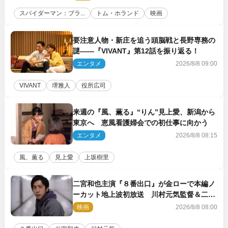
スパイダーマン：ブラ...
トム・ホランド
映画
要注意人物・新庄を追う頭脳戦と長野専務の
謎――『VIVANT』第12話を振り返る！
エンタメ
2026/8/8 09:00
VIVANT
堺雅人
役所広司
来週の『風、薫る』“りん”見上愛、新潟から
東京へ 恵風看護婦会での初仕事に向かう
エンタメ
2026/8/8 08:15
風、薫る
見上愛
上坂樹里
二宮和也主演『８番出口』が金ローで本編ノ
ーカット地上波初放送 川村元気監督＆二宮
コメント到着
映画
2026/8/8 08:00