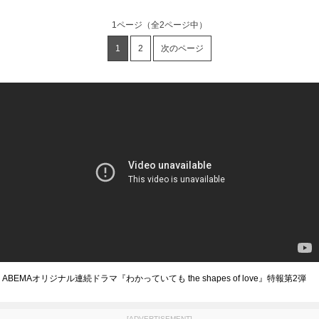
1ページ
（全2ページ中）
1
2
次のページ
ABEMAオリジナル連続ドラマ『わかっていても the shapes of love』特報第2弾
[ADVERTISEMENT]