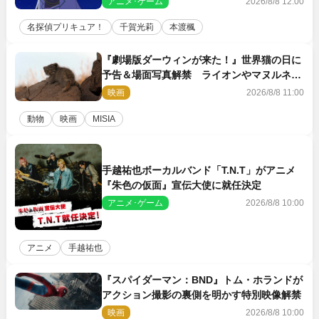
アニメ･ゲーム
2026/8/8 12:00
名探偵プリキュア！
千賀光莉
本渡楓
『劇場版ダーウィンが来た！』世界猫の日に
予告＆場面写真解禁 ライオンやマヌルネコ
の赤ちゃんが大集合
映画
2026/8/8 11:00
動物
映画
MISIA
手越祐也ボーカルバンド「T.N.T」がアニメ
『朱色の仮面』宣伝大使に就任決定
アニメ･ゲーム
2026/8/8 10:00
アニメ
手越祐也
『スパイダーマン：BND』トム・ホランドが
アクション撮影の裏側を明かす特別映像解禁
映画
2026/8/8 10:00