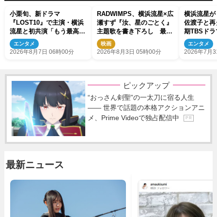
小栗旬、新ドラマ
RADWIMPS、横浜流星×広
横浜流星が
『LOST10』で主演・横浜
瀬すず『汝、星のごとく』
佐渡子と再
流星と初共演「もう最高で
主題歌を書き下ろし 最新
期TBSドラ
す」
予告＆新ビジュアル解禁
で主演
エンタメ
映画
エンタメ
2026年8月7日 06時00分
2026年8月3日 05時00分
2026年7月3
ピックアップ
“おっさん剣聖”の一太刀に宿る人生
―― 世界で話題の本格アクションアニ
メ、Prime Videoで独占配信中
P R
最新ニュース