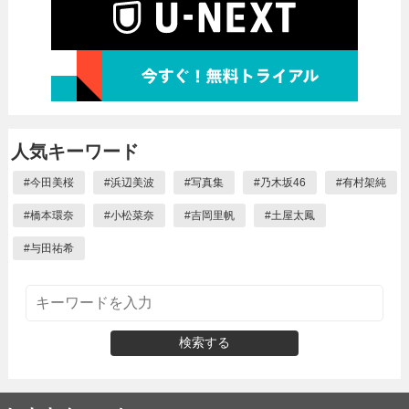
人気キーワード
#
今田美桜
#
浜辺美波
#
写真集
#
乃木坂46
#
有村架純
#
橋本環奈
#
小松菜奈
#
吉岡里帆
#
土屋太鳳
#
与田祐希
検索する