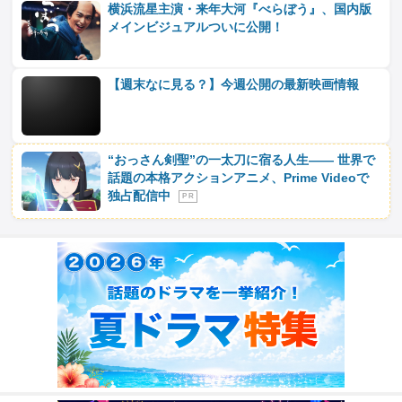
横浜流星主演・来年大河『べらぼう』、国内版
メインビジュアルついに公開！
【週末なに見る？】今週公開の最新映画情報
“おっさん剣聖”の一太刀に宿る人生―― 世界で
話題の本格アクションアニメ、Prime Videoで
独占配信中
P R