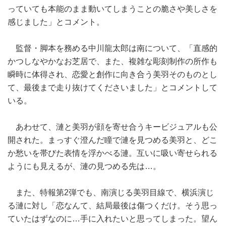
っていても本能のまま動いてしまうことの脆さや美しさを
感じました」とコメント。
監督・脚本を務める中川龍太郎は南について、「直感的
かつしなやかなお芝居で、また、複雑な彫刻制作の所作も
瞬時に体得され、恋愛と創作に向き合う美羽そのものとし
て、最後まで走り抜けてくださいました」とコメントして
いる。
あわせて、漣と美羽が顔を寄せ合うキービジュアルも公
開された。まっすぐ澄んだ瞳で漣を見つめる美羽と、どこ
か愁いを帯びた表情を浮かべる漣。互いに吸い寄せられる
ようにも見えるが、漣の見つめる先は…。
また、特報第2弾でも、南演じる美羽目線で、横浜演じ
る漣に対し「恋なんて、結局最後は傷つくだけ。そう思っ
ていたはずなのに…手に入れたいと思ってしまった。望ん