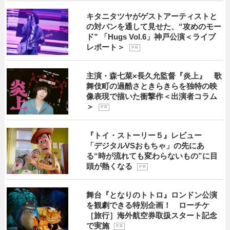
キタニタツヤがゲストアーティストと
の対バンを通して見せた、“攻めのモー
ド” 「Hugs Vol.6」神戸公演＜ライブ
レポート＞
P R
主演・森七菜×長久允監督『炎上』 歌
舞伎町の過酷さときらきらを独特の映
像表現で描いた衝撃作＜出演者コラム
＞
P R
『トイ・ストーリー５』レビュー
「デジタルVSおもちゃ」の先にあ
る“時が流れても変わらないもの”に目
頭が熱くなる
P R
舞台『となりのトトロ』ロンドン公演
を観劇できる特別企画！ ローチケ
［旅行］海外航空券取扱スタート記念
で実施
P R