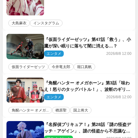
大島麻衣
インスタグラム
『仮面ライダーゼッツ』第47話「救う」、小
鷹が深い眠りに落ちて闇に消える…？
エンタメ
2026/8/8 12:00
仮面ライダーゼッツ
今井竜太郎
堀口真帆
『角醒ハンター オメガホーン』第3話「味わ
え！怒りのタッグバトル！」、波斬のギリコ
がハンターバトルを挑んできた！
エンタメ
2026/8/8 12:00
角醒ハンター オメガ...
楢原聖
国上将大
『名探偵プリキュア！』第28話「謎の怪盗デ
ッチ・アゲイン」、謎の怪盗から不思議な予
告状が届く