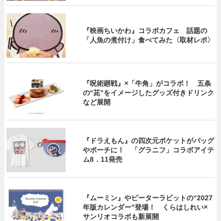
『映画ちいかわ』コラボカフェ 話題の
「人魚の煮付け」食べてみた〈取材レポ〉
『呪術廻戦』×「牛角」がコラボ！ 五条
の“茈”をイメージしたグッズ付きドリンク
など展開
『ドラえもん』の四次元ポケットがバッグ
やポーチに！ 「グラニフ」コラボアイテ
ム8．11発売
『ムーミン』やピーターラビットの“2027
年版カレンダー”登場！ くらはしれい×
サンリオコラボも新展開