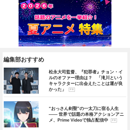
編集部おすすめ
松永大司監督、『犯罪者』チョン・イ
ルのオファー理由は？ 「滝川という
キャラクターに出会えたことは運が良
かった」
P R
“おっさん剣聖”の一太刀に宿る人生
―― 世界で話題の本格アクションアニ
メ、Prime Videoで独占配信中
P R