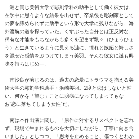
漣と同じ美術大学で彫刻学科の助手として働く彼女は、
在学中に思うような結果を出せず、卒業後も彫刻家として
の夢を諦められずに助手という形で大学に残りながら、海
外渡航の道を探っていた。くすぶった自分とは正反対な、
稀有な才能をもちながらも多くを望まず飄々（ひょうひょ
う）と生きているように見える漣に、憧れと嫉妬と悔しさ
を混ぜた感情をぶつけてしまう美羽。そんな彼女に漣も興
味を持ちはじめ―。
南沙良が演じるのは、過去の恋愛にトラウマを抱える美
術大学の彫刻学科助手・浜崎美羽。2度と恋はしないと誓
い、何かを「望む」ことに臆病になってしまってもな
お“恋に落ちてしまう女性”だ。
南は本作出演に関し、「原作に対するリスペクトを忘れ
ず、現場で生まれるものを大切にしながら、丁寧に向き合
いました」としつつ、「思考を止めること、傷つくとわか