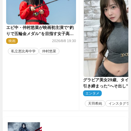
エビ中・仲村悠菜が映画初主演で“釣
りで五輪金メダル”を目指す女子高生
に！ 映画『つりこまち』今秋公開
映画
2026/8/8 19:30
私立恵比寿中学
仲村悠菜
グラビア美女29歳、タイ
引き締まった“へそ出し”
「可愛い過ぎる」
エンタメ
2
天羽希純
インスタグラ