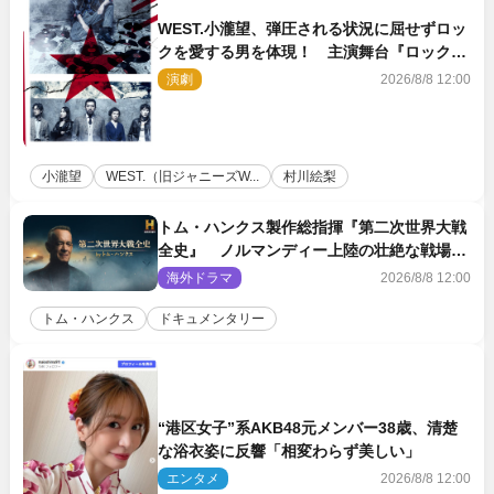
WEST.小瀧望、弾圧される状況に屈せずロッ
クを愛する男を体現！ 主演舞台『ロックン
ロール』ビジュアル解禁
演劇
2026/8/8 12:00
小瀧望
WEST.（旧ジャニーズW...
村川絵梨
トム・ハンクス製作総指揮『第二次世界大戦
全史』 ノルマンディー上陸の壮絶な戦場を
収めた特別映像解禁
海外ドラマ
2026/8/8 12:00
トム・ハンクス
ドキュメンタリー
“港区女子”系AKB48元メンバー38歳、清楚
な浴衣姿に反響「相変わらず美しい」
エンタメ
2026/8/8 12:00