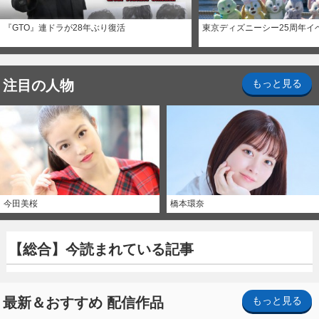
『GTO』連ドラが28年ぶり復活
東京ディズニーシー25周年イ
注目の人物
もっと見る
今田美桜
橋本環奈
【総合】今読まれている記事
最新＆おすすめ 配信作品
もっと見る