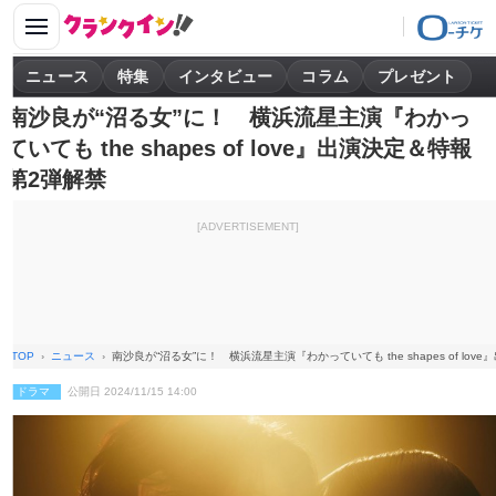
ニュース
特集
インタビュー
コラム
プレゼント
南沙良が“沼る女”に！ 横浜流星主演『わかっ
ていても the shapes of love』出演決定＆特報
第2弾解禁
[ADVERTISEMENT]
TOP
ニュース
南沙良が“沼る女”に！ 横浜流星主演『わかっていても the shapes of lo
ドラマ
公開日 2024/11/15 14:00