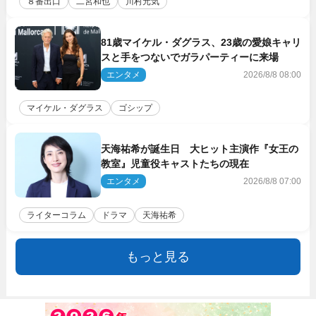
８番出口
二宮和也
川村元気
81歳マイケル・ダグラス、23歳の愛娘キャリ
スと手をつないでガラパーティーに来場
エンタメ
2026/8/8 08:00
マイケル・ダグラス
ゴシップ
天海祐希が誕生日 大ヒット主演作『女王の
教室』児童役キャストたちの現在
エンタメ
2026/8/8 07:00
ライターコラム
ドラマ
天海祐希
もっと見る