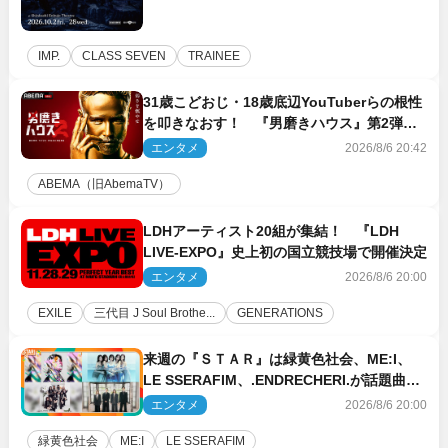
IMP.
CLASS SEVEN
TRAINEE
31歳こどおじ・18歳底辺YouTuberらの根性
を叩きなおす！ 『男磨きハウス』第2弾コ
ーチ陣発表
エンタメ
2026/8/6 20:42
ABEMA（旧AbemaTV）
LDHアーティスト20組が集結！ 『LDH
LIVE‐EXPO』史上初の国立競技場で開催決定
エンタメ
2026/8/6 20:00
EXILE
三代目 J Soul Brothe...
GENERATIONS
来週の『ＳＴＡＲ』は緑黄色社会、ME:I、
LE SSERAFIM、.ENDRECHERI.が話題曲を
パフォーマンス！
エンタメ
2026/8/6 20:00
緑黄色社会
ME:I
LE SSERAFIM