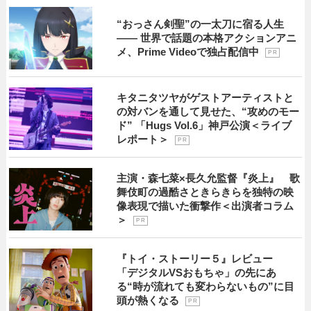
“おっさん剣聖”の一太刀に宿る人生
―― 世界で話題の本格アクションアニ
メ、Prime Videoで独占配信中
P R
キタニタツヤがゲストアーティストと
の対バンを通して見せた、“攻めのモー
ド” 「Hugs Vol.6」神戸公演＜ライブ
レポート＞
P R
主演・森七菜×長久允監督『炎上』 歌
舞伎町の過酷さときらきらを独特の映
像表現で描いた衝撃作＜出演者コラム
＞
P R
『トイ・ストーリー５』レビュー
「デジタルVSおもちゃ」の先にあ
る“時が流れても変わらないもの”に目
頭が熱くなる
P R