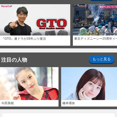
『GTO』連ドラが28年ぶり復活
東京ディズニーシー25周年イ
注目の人物
もっと見る
今田美桜
橋本環奈