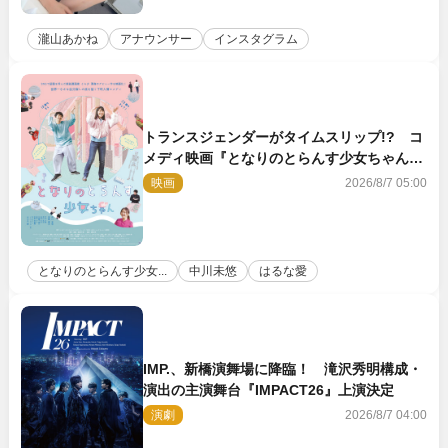
瀧山あかね
アナウンサー
インスタグラム
トランスジェンダーがタイムスリップ!? コ
メディ映画『となりのとらんす少女ちゃん』
11.7公開決定
映画
2026/8/7 05:00
となりのとらんす少女...
中川未悠
はるな愛
IMP.、新橋演舞場に降臨！ 滝沢秀明構成・
演出の主演舞台『IMPACT26』上演決定
演劇
2026/8/7 04:00