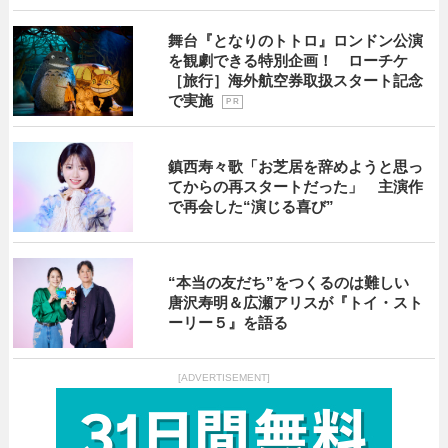
舞台『となりのトトロ』ロンドン公演
を観劇できる特別企画！ ローチケ
［旅行］海外航空券取扱スタート記念
で実施
P R
鎮西寿々歌「お芝居を辞めようと思っ
てからの再スタートだった」 主演作
で再会した“演じる喜び”
“本当の友だち”をつくるのは難しい
唐沢寿明＆広瀬アリスが『トイ・スト
ーリー５』を語る
[ADVERTISEMENT]