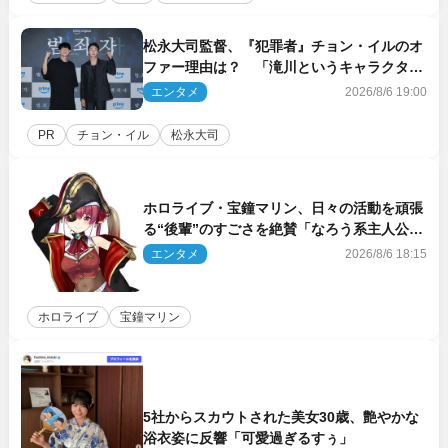
松永大司監督、『犯罪者』チョン・イルのオ
ファー理由は？ 「滝川というキャラクター
に出会えたことは本当に運が良かった」
エンタメ
2026/8/6 19:00
PR
チョン・イル
松永大司
ホロライブ・宝鐘マリン、日々の活動を頑張
る“後輩”のすごさを絶賛「なろう系主人公ま
である」
エンタメ
2026/8/6 18:15
ホロライブ
宝鐘マリン
5社からスカウトされた美女30歳、艶やかな
浴衣姿に反響「可愛過ぎるすぅ」