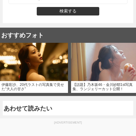
検索する
おすすめフォト
伊藤彩沙、20代ラストの写真集で見せ
【話題】乃木坂46・金川紗耶1st写真
た“大人の甘さ”
集、ランジェリーカット公開！
あわせて読みたい
[ADVERTISEMENT]