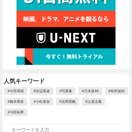
人気キーワード
#
今田美桜
#
浜辺美波
#
写真集
#
乃木坂46
#
有村架純
#
橋本環奈
#
小松菜奈
#
吉岡里帆
#
土屋太鳳
#
与田祐希