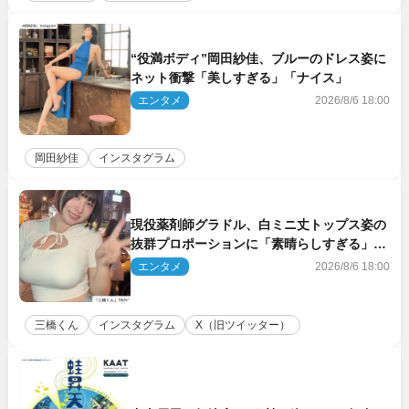
“役満ボディ”岡田紗佳、ブルーのドレス姿に
ネット衝撃「美しすぎる」「ナイス」
エンタメ
2026/8/6 18:00
岡田紗佳
インスタグラム
現役薬剤師グラドル、白ミニ丈トップス姿の
抜群プロポーションに「素晴らしすぎる」
「すっっっご！」とネット絶賛
エンタメ
2026/8/6 18:00
三橋くん
インスタグラム
X（旧ツイッター）