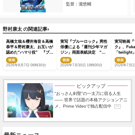
監督：瀧悠輔
›
野村康太 の関連記事
高橋文哉＆櫻井海音＆高橋
実写『ブルーロック』男性
実写映画『
恭平＆野村康太、お互いが
俳優による「週刊少年マガ
ク』、Fuk
認めた“ハマり役” 『ブル
ジン」両面表紙決定 “潔
「twilig
ーロック』で築いた最高の
世一”高橋文哉×アニメ・浦
定 最新映
映画
映画
映画
チームワーク
和希の対談も実現
2026年8月7日 06時30分
2026年7月30日 19時00分
2026年7月2
ピックアップ
“おっさん剣聖”の一太刀に宿る人生
―― 世界で話題の本格アクションアニ
メ、Prime Videoで独占配信中
P R