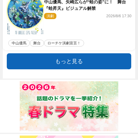
中山優馬、矢崎広らが“蛙の姿”に！ 舞台
『蛙昇天』ビジュアル解禁
演劇
2026/8/6 17:30
中山優馬
舞台
ローチケ演劇宣言！
もっと見る