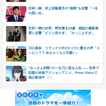
沢村一樹、村上宗隆選手の“偉業”を目撃「一生
の思い出」
沢村一樹の次男、野村康太18歳 雑誌の撮影風
景に反響「ビジュ良すぎ」「かっこよすぎ」
川口春奈、リラックス中の1コマに驚きの声「ス
ッピン？？ めちゃくちゃ可愛い」
“おっさん剣聖”の一太刀に宿る人生―― 世界で
話題の本格アクションアニメ、Prime Videoで
独占配信中
P R