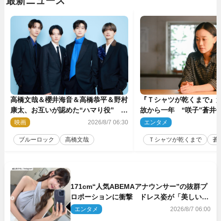
最新ニュース
高橋文哉＆櫻井海音＆高橋恭平＆野村
『Ｔシャツが乾くまで』第
康太、お互いが認めた“ハマり役”
故から一年 “咲子”蒼井優
『ブルーロック』で築いた最高のチー
島歩は心を許しあえる関
映画
2026/8/7 06:30
エンタメ
2
ムワーク
ブルーロック
高橋文哉
Ｔシャツが乾くまで
蒼
171cm“人気ABEMAアナウンサー”の抜群プ
ロポーションに衝撃 ドレス姿が「美しい」
「品がありすぎる」
エンタメ
2026/8/7 06:00