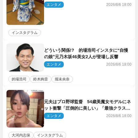
エンタメ
2026/8/6 18:00
インスタグラム
どういう関係!? 的場浩司インスタに“自慢
の娘”元乃木坂46美女2人が登場し反響
エンタメ
2026/8/6 18:00
的場浩司
鈴木絢音
堀未央奈
元夫はプロ野球監督 54歳美魔女モデルにネ
ット衝撃「圧倒的に美しい」「最強クラス」
「うっとり」
エンタメ
2026/8/6 18:00
大河内志保
インスタグラム