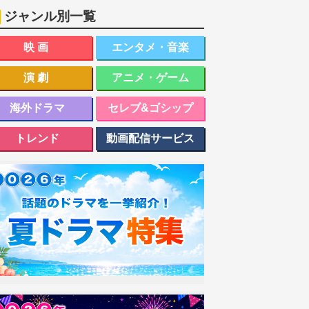
ジャンル別一覧
映画
エンタメ・音楽
演劇
アニメ・ゲーム
海外ドラマ
セレブ&ゴシップ
トレンド
動画配信サービス