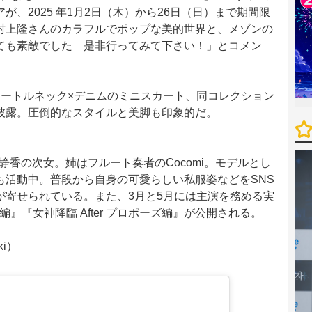
、2025 年1月2日（木）から26日（日）まで期間限
村上隆さんのカラフルでポップな美的世界と、メゾンの
ても素敵でした 是非行ってみて下さい！」とコメン
ートルネック×デニムのミニスカート、同コレクション
披露。圧倒的なスタイルと美脚も印象的だ。
藤静香の次女。姉はフルート奏者のCocomi。モデルとし
も活動中。普段から自身の可愛らしい私服姿などをSNS
が寄せられている。また、3月と5月には主演を務める実
ー編』『女神降臨 After プロポーズ編』が公開される。
i）