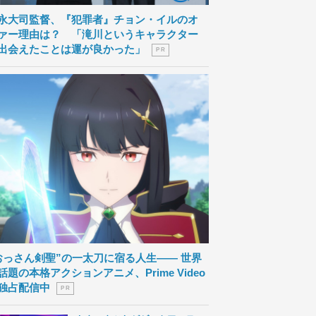
永大司監督、『犯罪者』チョン・イルのオ
ァー理由は？ 「滝川というキャラクター
出会えたことは運が良かった」
P R
おっさん剣聖”の一太刀に宿る人生―― 世界
話題の本格アクションアニメ、Prime Video
独占配信中
P R