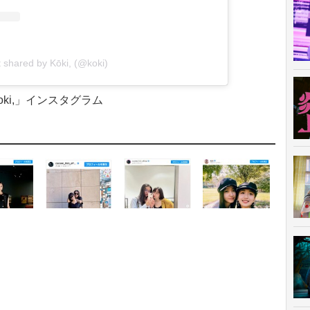
 shared by Kōki, (@koki)
oki,」インスタグラム