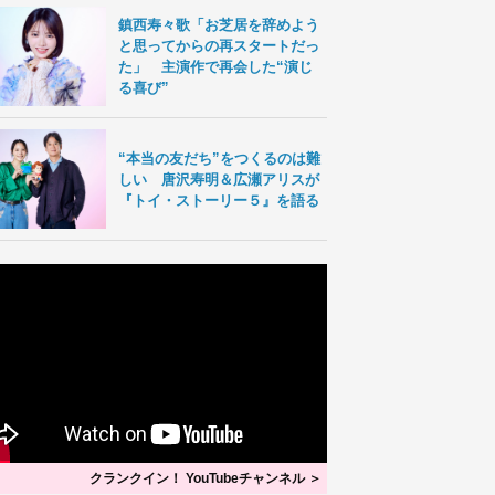
鎮西寿々歌「お芝居を辞めよう
と思ってからの再スタートだっ
た」 主演作で再会した“演じ
る喜び”
“本当の友だち”をつくるのは難
しい 唐沢寿明＆広瀬アリスが
『トイ・ストーリー５』を語る
クランクイン！ YouTubeチャンネル ＞