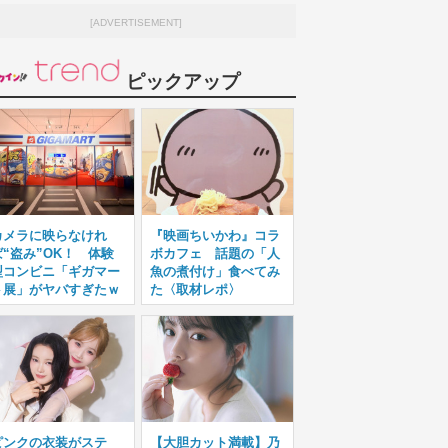
[ADVERTISEMENT]
ピックアップ
カメラに映らなけれ
『映画ちいかわ』コラ
ば“盗み”OK！ 体験
ボカフェ 話題の「人
型コンビニ「ギガマー
魚の煮付け」食べてみ
ト展」がヤバすぎたｗ
た〈取材レポ〉
ピンクの衣装がステ
【大胆カット満載】乃