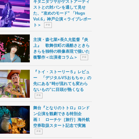
キタニタツヤがゲストアーティ
ストとの対バンを通して見せ
た、“攻めのモード” 「Hugs
Vol.6」神戸公演＜ライブレポー
ト＞
P R
主演・森七菜×長久允監督『炎
上』 歌舞伎町の過酷さときら
きらを独特の映像表現で描いた
衝撃作＜出演者コラム＞
P R
『トイ・ストーリー５』レビュ
ー 「デジタルVSおもちゃ」の
先にある“時が流れても変わら
ないもの”に目頭が熱くなる
P R
舞台『となりのトトロ』ロンド
ン公演を観劇できる特別企
画！ ローチケ［旅行］海外航
空券取扱スタート記念で実施
P R