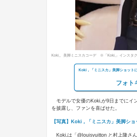
Koki,、美脚ミニスカコーデ ※「Koki,」インスタ
Koki，「ミニスカ」美脚ショッ
フォトギ
モデルで女優のKoki,が9日までに
を披露し、ファンを喜ばせた。
【写真】Koki，「ミニスカ」美脚シ
Koki,は「@louisvuitton と村上隆