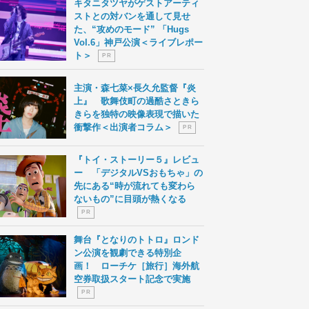
キタニタツヤがゲストアーティ
ストとの対バンを通して見せ
た、“攻めのモード” 「Hugs
Vol.6」神戸公演＜ライブレポー
ト＞
P R
主演・森七菜×長久允監督『炎
上』 歌舞伎町の過酷さときら
きらを独特の映像表現で描いた
衝撃作＜出演者コラム＞
P R
『トイ・ストーリー５』レビュ
ー 「デジタルVSおもちゃ」の
先にある“時が流れても変わら
ないもの”に目頭が熱くなる
P R
舞台『となりのトトロ』ロンド
ン公演を観劇できる特別企
画！ ローチケ［旅行］海外航
空券取扱スタート記念で実施
P R