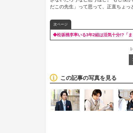
だこの先生」って思って、正直ちょっ
次ページ
◆松坂桃李率いる3年2組は活気十分!?「
この記事の写真を見る