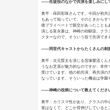
――生徒役のなかで共演を楽しみにし
奥平：蒔田彩珠さんです。今回が初共
もあって知っていて、そのときからす
後プライベートで親交があったことも
演じる富永蒼は、神崎の幼馴染。クラ
クターなので、そういう役で共演でき
――同世代キャストからたくさんの刺
奥平：次元賢太を演じる窪塚愛流くんと
うなお芝居が魅力的なのですが、本作
受けています。他の初共演、再共演の
なっています。そういった機会は学園
――神崎の役柄について教えてくださ
奥平：カリスマ性があり、クラスの中
覚はなくて、どこか背伸びしていると