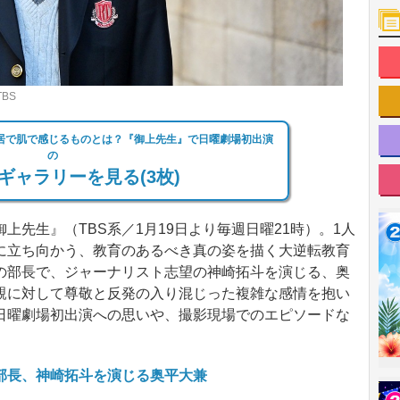
BS
芝居で肌で感じるものとは？『御上先生』で日曜劇場初出演
の
ギャラリーを見る(3枚)
先生』（TBS系／1月19日より毎週日曜21時）。1人
に立ち向かう、教育のあるべき真の姿を描く大逆転教育
の部長で、ジャーナリスト志望の神崎拓斗を演じる、奥
親に対して尊敬と反発の入り混じった複雑な感情を抱い
日曜劇場初出演への思いや、撮影現場でのエピソードな
部長、神崎拓斗を演じる奥平大兼