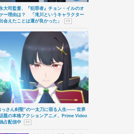
永大司監督、『犯罪者』チョン・イルのオ
ァー理由は？ 「滝川というキャラクター
出会えたことは運が良かった」
P R
おっさん剣聖”の一太刀に宿る人生―― 世界
話題の本格アクションアニメ、Prime Video
独占配信中
P R