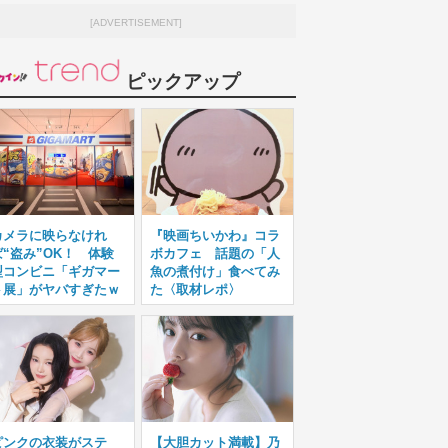
[ADVERTISEMENT]
ピックアップ
カメラに映らなけれ
『映画ちいかわ』コラ
ば“盗み”OK！ 体験
ボカフェ 話題の「人
型コンビニ「ギガマー
魚の煮付け」食べてみ
ト展」がヤバすぎたｗ
た〈取材レポ〉
ピンクの衣装がステ
【大胆カット満載】乃