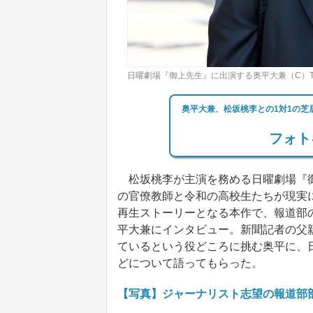
日曜劇場『御上先生』に出演する奥平大兼（C）T
奥平大兼、松坂桃李との1対1の
フォト
松坂桃李が主演を務める日曜劇場『御上
の官僚教師と令和の高校生たちが現実
再生ストーリーとなる本作で、報道部
平大兼にインタビュー。新聞記者の父
ているという役どころに挑む奥平に、
どについて語ってもらった。
【写真】ジャーナリスト志望の報道部