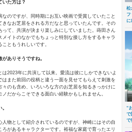
ていた方は？
松
フ
演なのですが、同時期にお互い映画で受賞していたこと
に
てきなお芝居をされる方だなと思っていたんです。その
あって、共演が決まり楽しみにしていました。蒔田さん
スメイトのなかでもちょっと特別な接し方をするキャラ
ることもうれしいです。
激がありそうですね。
は2023年に共演して以来。愛流は彼にしかできないよ
ではまた前回の役柄と違う一面を見せてもらえて刺激を
方々のも含め、いろいろな方のお芝居を知るきっかけに
モノだからこそできる面白い経験かもしれません。
“
い。
で
で
心人物として紹介されているのですが、神崎にはその自
ころがあるキャラクターです。裕福な家庭で育ったエリ