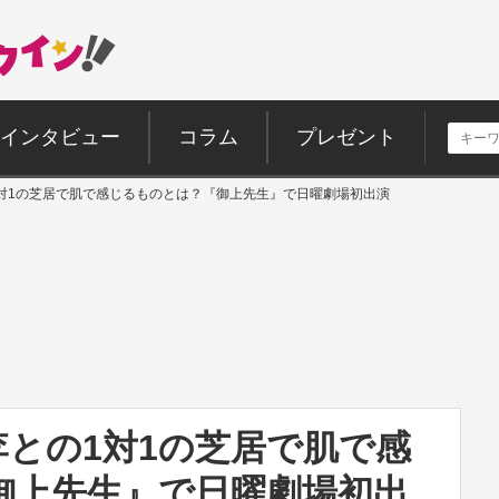
インタビュー
コラム
プレゼント
対1の芝居で肌で感じるものとは？『御上先生』で日曜劇場初出演
との1対1の芝居で肌で感
御上先生』で日曜劇場初出