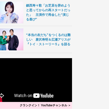
鎮西寿々歌「お芝居を辞めよう
と思ってからの再スタートだっ
た」 主演作で再会した“演じ
る喜び”
“本当の友だち”をつくるのは難
しい 唐沢寿明＆広瀬アリスが
『トイ・ストーリー５』を語る
クランクイン！ YouTubeチャンネル ＞