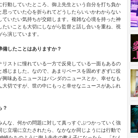
に行動していたところ、御上先生という自分を打ち負か
と思っていた心を折られてどうしたらいいかわからない
していたい気持ちが交錯します。複雑な心境を持った神
したいことも大切にしながら監督と話し合いを重ね、視
がら演じています。
準備したことはありますか？
ナリストに憧れている一方で反発している一面もあるの
と感じました。なので、あまりベースを固めすぎずに役
が興味あるニュースはパンダのニュースとか、幸せなも
ん大切ですが、世の中にもっと幸せなニュースがあふれ
ら？
みんな、何かの問題に対して真っすぐぶつかっていく強
同じ立場に立たされたら、なかなか同じようには行動で
が神崎たちのように御上先生の教え子になったら、「なん