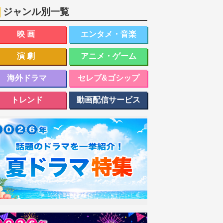
ジャンル別一覧
映画
エンタメ・音楽
演劇
アニメ・ゲーム
海外ドラマ
セレブ&ゴシップ
トレンド
動画配信サービス