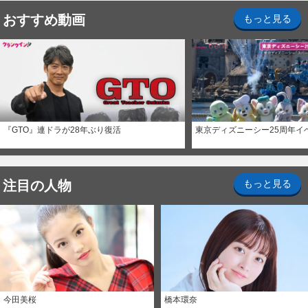
おすすめ動画
もっと見る
『GTO』連ドラが28年ぶり復活
東京ディズニーシー25周年イ
注目の人物
もっと見る
今田美桜
橋本環奈