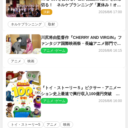
切る！ ネルケプランニング「夏休み！オ
ン・ワークショップ2026」レポート【最終
演劇
2026/8/6 17:00
日】
ネルケプランニング
取材
川尻将由監督作『CHERRY AND VIRGIN』フ
ァンタジア国際映画祭・長編アニメ部門で観
客賞・金賞受賞！
アニメ･ゲーム
2026/8/6 16:15
アニメ
映画
『トイ・ストーリー５』ピクサー・アニメー
ション史上最速で興行収入100億円突破 シ
リーズNo.1興収が目前
アニメ･ゲーム
2026/8/6 16:00
トイ・ストーリー5
アニメ
映画