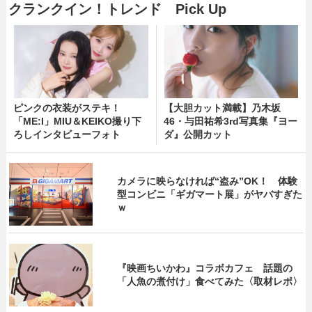
クランクイン！トレンド Pick Up
ピンクの衣装がステキ！
【大胆カット満載】乃木坂
「ME:I」MIU＆KEIKO撮り下
46・与田祐希3rd写真集『ヨー
ろしインタビューフォト
ダ』公開カット
カメラに映らなければ“盗み”OK！ 体験
型コンビニ「ギガマート展」がヤバすぎた
ｗ
『映画ちいかわ』コラボカフェ 話題の
「人魚の煮付け」食べてみた〈取材レポ〉