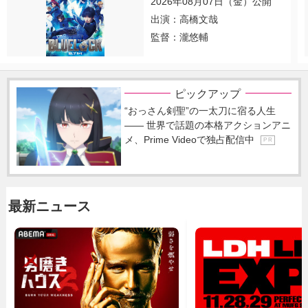
2026年08月07日（金）公開
出演：高橋文哉
監督：瀧悠輔
ピックアップ
“おっさん剣聖”の一太刀に宿る人生
―― 世界で話題の本格アクションアニ
メ、Prime Videoで独占配信中
P R
最新ニュース