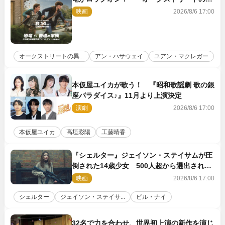
変』新ビジュアル＆本編映像初解禁
映画
2026/8/6 17:00
オークストリートの異...
アン・ハサウェイ
ユアン・マクレガー
本仮屋ユイカが歌う！ 『昭和歌謡劇 歌の銀
座パラダイス♪』11月より上演決定
演劇
2026/8/6 17:00
本仮屋ユイカ
高垣彩陽
工藤晴香
『シェルター』ジェイソン・ステイサムが圧
倒された14歳少女 500人超から選出された
新鋭ボディ・レイ・ブレスナックとは
映画
2026/8/6 17:00
シェルター
ジェイソン・ステイサ...
ビル・ナイ
32名で力を合わせ、世界初上演の新作を演じ