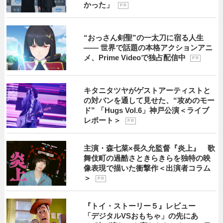
かった」
P R
“おっさん剣聖”の一太刀に宿る人生
―― 世界で話題の本格アクションアニ
メ、Prime Videoで独占配信中
P R
キタニタツヤがゲストアーティストと
の対バンを通して見せた、“攻めのモー
ド” 「Hugs Vol.6」神戸公演＜ライブ
レポート＞
P R
主演・森七菜×長久允監督『炎上』 歌
舞伎町の過酷さときらきらを独特の映
像表現で描いた衝撃作＜出演者コラム
＞
P R
『トイ・ストーリー５』レビュー
「デジタルVSおもちゃ」の先にあ