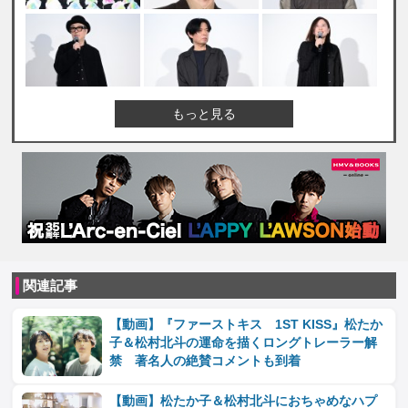
もっと見る
関連記事
【動画】『ファーストキス 1ST KISS』松たか
子＆松村北斗の運命を描くロングトレーラー解
禁 著名人の絶賛コメントも到着
【動画】松たか子＆松村北斗におちゃめなハプ