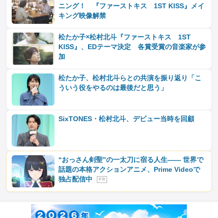
ニング！ 『ファーストキス 1ST KISS』メイ
キング映像解禁
松たか子×松村北斗『ファーストキス 1ST
KISS』、EDテーマ決定 各賞受賞の音楽家が参
加
松たか子、松村北斗らとの共演を振り返り「こ
ういう役をやるのは最後だと思う」
SixTONES・松村北斗、デビュー当時を回顧
“おっさん剣聖”の一太刀に宿る人生―― 世界で
話題の本格アクションアニメ、Prime Videoで
独占配信中
P R