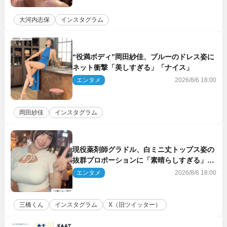
大河内志保
インスタグラム
“役満ボディ”岡田紗佳、ブルーのドレス姿に
ネット衝撃「美しすぎる」「ナイス」
エンタメ
2026/8/6 18:00
岡田紗佳
インスタグラム
現役薬剤師グラドル、白ミニ丈トップス姿の
抜群プロポーションに「素晴らしすぎる」
「すっっっご！」とネット絶賛
エンタメ
2026/8/6 18:00
三橋くん
インスタグラム
X（旧ツイッター）