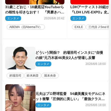
31歳こどおじ・18歳底辺YouTuberら
LDHアーティスト20組
の根性を叩きなおす！ 『男磨きハウ
『LDH LIVE‐EXPO』
ス』第2弾コーチ陣発表
技場で開催決定
エンタメ
2026/8/6 20:42
エンタメ
2
ABEMA（旧AbemaTV）
EXILE
三代目 J Soul Brot
どういう関係!? 的場浩司インスタに“自慢
の娘”元乃木坂46美女2人が登場し反響
エンタメ
2026/8/6 18:00
的場浩司
鈴木絢音
堀未央奈
元夫はプロ野球監督 54歳美魔女モデルにネ
ット衝撃「圧倒的に美しい」「最強クラス」
「うっとり」
エンタメ
2026/8/6 18:00