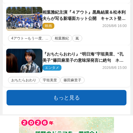
相葉雅紀主演『４アウト』黒島結菜＆松本利
夫らが写る新場面カット公開 キャスト登壇
イベントも決定
映画
2026/8/6 16:00
4アウト ─もう一度、...
相葉雅紀
嵐
『おちたらおわり』“明日海”宇垣美里、“孔
美子”篠田麻里子の意味深発言に絶句 ネッ
ト驚き「まさか」「意外な展開」
エンタメ
2026/8/6 15:00
おちたらおわり
宇垣美里
篠田麻里子
もっと見る