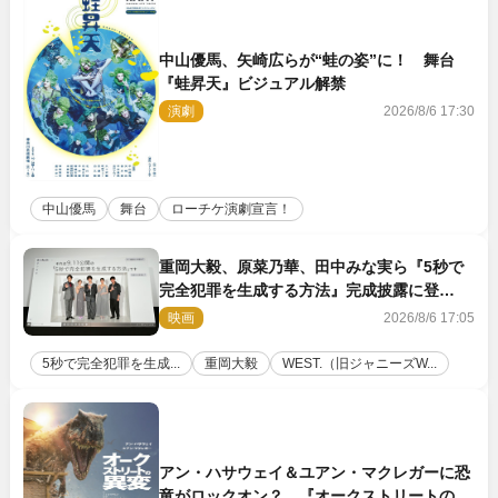
中山優馬、矢崎広らが“蛙の姿”に！ 舞台
『蛙昇天』ビジュアル解禁
演劇
2026/8/6 17:30
中山優馬
舞台
ローチケ演劇宣言！
重岡大毅、原菜乃華、田中みな実ら『5秒で
完全犯罪を生成する方法』完成披露に登
壇！ それぞれのAI活用術も発表
映画
2026/8/6 17:05
5秒で完全犯罪を生成...
重岡大毅
WEST.（旧ジャニーズW...
アン・ハサウェイ＆ユアン・マクレガーに恐
竜がロックオン？ 『オークストリートの異