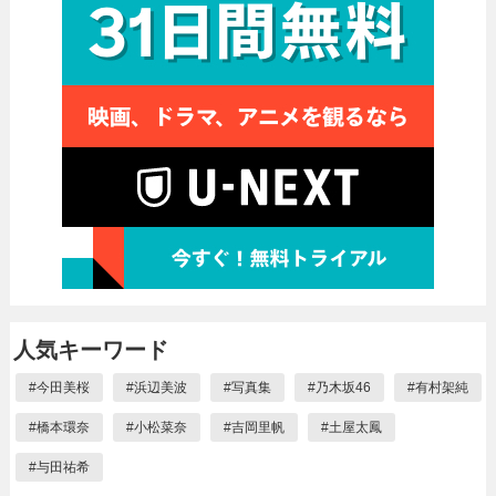
人気キーワード
#
今田美桜
#
浜辺美波
#
写真集
#
乃木坂46
#
有村架純
#
橋本環奈
#
小松菜奈
#
吉岡里帆
#
土屋太鳳
#
与田祐希