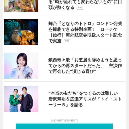
る“時が流れても変わらないもの”に目
頭が熱くなる
P R
舞台『となりのトトロ』ロンドン公演
を観劇できる特別企画！ ローチケ
［旅行］海外航空券取扱スタート記念
で実施
P R
鎮西寿々歌「お芝居を辞めようと思っ
てからの再スタートだった」 主演作
で再会した“演じる喜び”
“本当の友だち”をつくるのは難しい
唐沢寿明＆広瀬アリスが『トイ・スト
ーリー５』を語る
[ADVERTISEMENT]