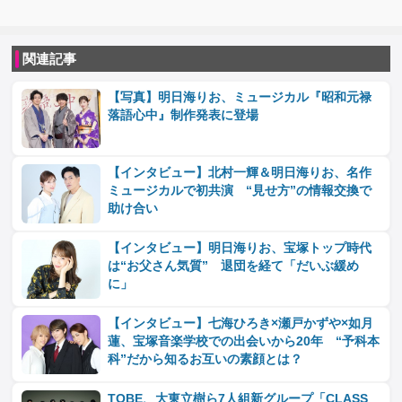
関連記事
【写真】明日海りお、ミュージカル『昭和元禄
落語心中』制作発表に登場
【インタビュー】北村一輝＆明日海りお、名作
ミュージカルで初共演 “見せ方”の情報交換で
助け合い
【インタビュー】明日海りお、宝塚トップ時代
は“お父さん気質” 退団を経て「だいぶ緩め
に」
【インタビュー】七海ひろき×瀬戸かずや×如月
蓮、宝塚音楽学校での出会いから20年 “予科本
科”だから知るお互いの素顔とは？
TOBE、大東立樹ら7人組新グループ「CLASS