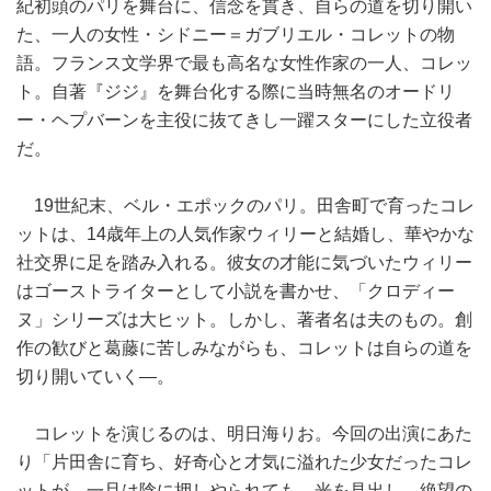
紀初頭のパリを舞台に、信念を貫き、自らの道を切り開い
た、一人の女性・シドニー＝ガブリエル・コレットの物
語。フランス文学界で最も高名な女性作家の一人、コレッ
ト。自著『ジジ』を舞台化する際に当時無名のオードリ
ー・ヘプバーンを主役に抜てきし一躍スターにした立役者
だ。
19世紀末、ベル・エポックのパリ。田舎町で育ったコレ
ットは、14歳年上の人気作家ウィリーと結婚し、華やかな
社交界に足を踏み入れる。彼女の才能に気づいたウィリー
はゴーストライターとして小説を書かせ、「クロディー
ヌ」シリーズは大ヒット。しかし、著者名は夫のもの。創
作の歓びと葛藤に苦しみながらも、コレットは自らの道を
切り開いていく―。
コレットを演じるのは、明日海りお。今回の出演にあた
り「片田舎に育ち、好奇心と才気に溢れた少女だったコレ
ットが、一旦は陰に押しやられても、光を見出し、絶望の