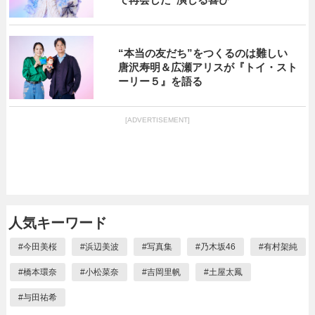
“本当の友だち”をつくるのは難しい
唐沢寿明＆広瀬アリスが『トイ・スト
ーリー５』を語る
[ADVERTISEMENT]
人気キーワード
#
今田美桜
#
浜辺美波
#
写真集
#
乃木坂46
#
有村架純
#
橋本環奈
#
小松菜奈
#
吉岡里帆
#
土屋太鳳
#
与田祐希