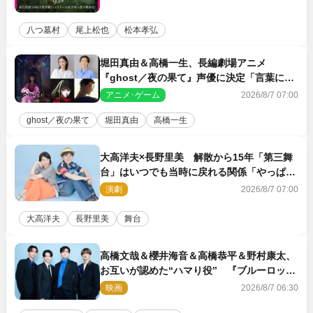
八つ墓村
尾上松也
松本孝弘
堀田真由＆高橋一生、長編劇場アニメ
『ghost／夜の果て』声優に決定「言葉には
できない沢山の感情を思い出しました」
アニメ･ゲーム
2026/8/7 07:00
ghost／夜の果て
堀田真由
高橋一生
大高洋夫×長野里美 解散から15年「第三舞
台」はいつでも当時に戻れる関係「やっぱり
他の方たちとは違います」
演劇
2026/8/7 07:00
大高洋夫
長野里美
舞台
高橋文哉＆櫻井海音＆高橋恭平＆野村康太、
お互いが認めた“ハマり役” 『ブルーロッ
ク』で築いた最高のチームワーク
映画
2026/8/7 06:30