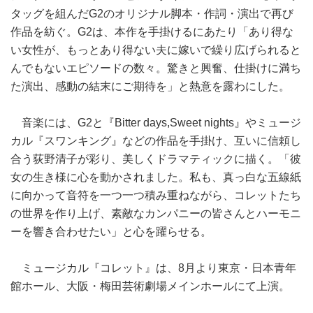
タッグを組んだG2のオリジナル脚本・作詞・演出で再び
作品を紡ぐ。G2は、本作を手掛けるにあたり「あり得な
い女性が、もっとあり得ない夫に嫁いで繰り広げられると
んでもないエピソードの数々。驚きと興奮、仕掛けに満ち
た演出、感動の結末にご期待を」と熱意を露わにした。
音楽には、G2と『Bitter days,Sweet nights』やミュージ
カル『スワンキング』などの作品を手掛け、互いに信頼し
合う荻野清子が彩り、美しくドラマティックに描く。「彼
女の生き様に心を動かされました。私も、真っ白な五線紙
に向かって音符を一つ一つ積み重ねながら、コレットたち
の世界を作り上げ、素敵なカンパニーの皆さんとハーモニ
ーを響き合わせたい」と心を躍らせる。
ミュージカル『コレット』は、8月より東京・日本青年
館ホール、大阪・梅田芸術劇場メインホールにて上演。