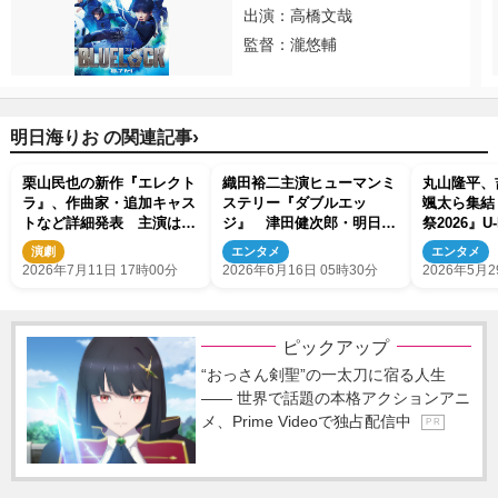
出演：高橋文哉
監督：瀧悠輔
›
明日海りお の関連記事
栗山民也の新作『エレクト
織田裕二主演ヒューマンミ
丸山隆平、
ラ』、作曲家・追加キャス
ステリー『ダブルエッ
颯太ら集結
トなど詳細発表 主演は明
ジ』 津田健次郎・明日海
祭2026』U
日海りお＆キムラ緑子
りお・和久井映見ら出演決
イブ配信！
演劇
エンタメ
エンタメ
定
2026年7月11日 17時00分
2026年6月16日 05時30分
2026年5月2
ピックアップ
“おっさん剣聖”の一太刀に宿る人生
―― 世界で話題の本格アクションアニ
メ、Prime Videoで独占配信中
P R