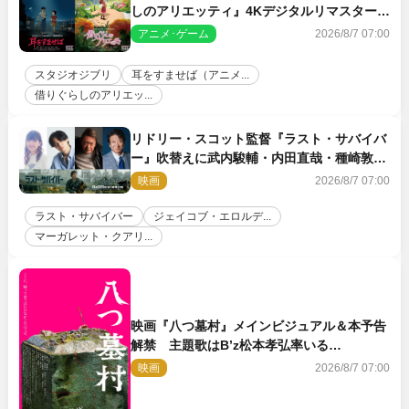
しのアリエッティ』4Kデジタルリマスターで
IMAX上映決定！
アニメ･ゲーム
2026/8/7 07:00
スタジオジブリ
耳をすませば（アニメ...
借りぐらしのアリエッ...
リドリー・スコット監督『ラスト・サバイバ
ー』吹替えに武内駿輔・内田直哉・種崎敦
美・井上和彦ら豪華声優陣が集結！
映画
2026/8/7 07:00
ラスト・サバイバー
ジェイコブ・エロルデ...
マーガレット・クアリ...
映画『八つ墓村』メインビジュアル＆本予告
解禁 主題歌はB’z松本孝弘率いる
TMG「DOOM」に決定
映画
2026/8/7 07:00