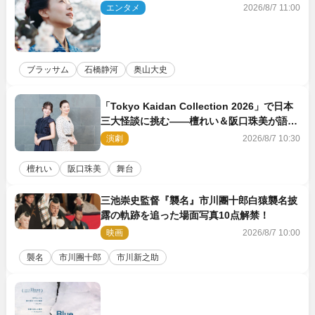
エンタメ
2026/8/7 11:00
ブラッサム
石橋静河
奥山大史
「Tokyo Kaidan Collection 2026」で日本
三大怪談に挑む――檀れい＆阪口珠美が語る
「牡丹灯籠」の新たな魅力
演劇
2026/8/7 10:30
檀れい
阪口珠美
舞台
三池崇史監督『襲名』市川團十郎白猿襲名披
露の軌跡を追った場面写真10点解禁！
映画
2026/8/7 10:00
襲名
市川團十郎
市川新之助