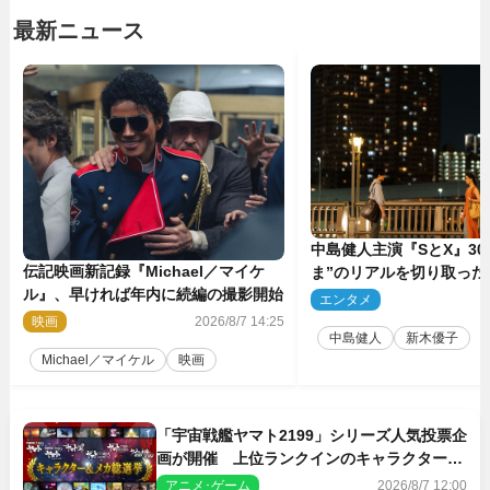
最新ニュース
中島健人主演『SとX』30
伝記映画新記録『Michael／マイケ
ま”のリアルを切り取った
ル』、早ければ年内に続編の撮影開始
5点解禁
エンタメ
2
映画
2026/8/7 14:25
中島健人
新木優子
Michael／マイケル
映画
「宇宙戦艦ヤマト2199」シリーズ人気投票企
画が開催 上位ランクインのキャラクター＆
メカは新規描き下ろしイラストを制作
アニメ･ゲーム
2026/8/7 12:00