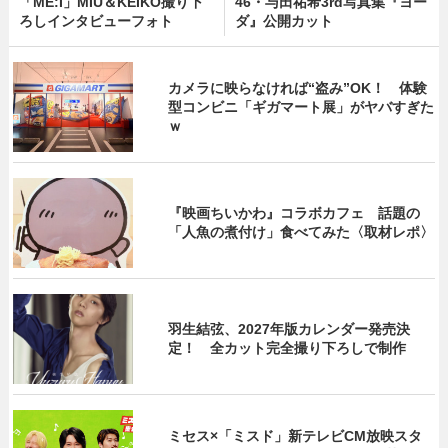
「ME:I」MIU＆KEIKO撮り下
46・与田祐希3rd写真集『ヨー
ろしインタビューフォト
ダ』公開カット
カメラに映らなければ“盗み”OK！ 体験
型コンビニ「ギガマート展」がヤバすぎた
ｗ
『映画ちいかわ』コラボカフェ 話題の
「人魚の煮付け」食べてみた〈取材レポ〉
羽生結弦、2027年版カレンダー発売決
定！ 全カット完全撮り下ろしで制作
ミセス×「ミスド」新テレビCM放映スタ