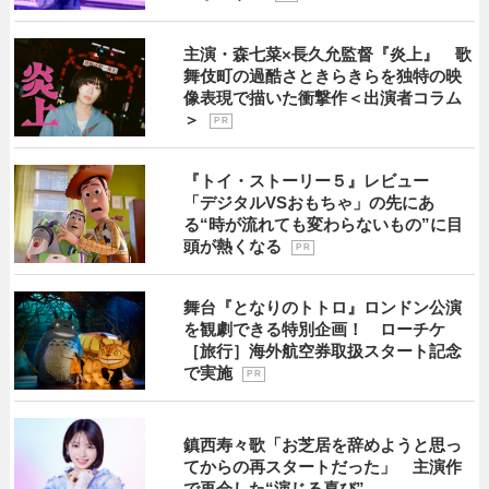
主演・森七菜×長久允監督『炎上』 歌
舞伎町の過酷さときらきらを独特の映
像表現で描いた衝撃作＜出演者コラム
＞
P R
『トイ・ストーリー５』レビュー
「デジタルVSおもちゃ」の先にあ
る“時が流れても変わらないもの”に目
頭が熱くなる
P R
舞台『となりのトトロ』ロンドン公演
を観劇できる特別企画！ ローチケ
［旅行］海外航空券取扱スタート記念
で実施
P R
鎮西寿々歌「お芝居を辞めようと思っ
てからの再スタートだった」 主演作
で再会した“演じる喜び”