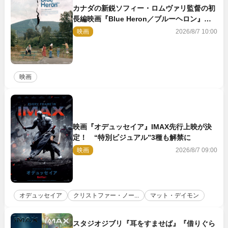
カナダの新鋭ソフィー・ロムヴァリ監督の初
長編映画『Blue Heron／ブルーヘロン』
10.23公開
映画
2026/8/7 10:00
映画
映画『オデュッセイア』IMAX先行上映が決
定！ “特別ビジュアル”3種も解禁に
映画
2026/8/7 09:00
オデュッセイア
クリストファー・ノー...
マット・デイモン
スタジオジブリ『耳をすませば』『借りぐら