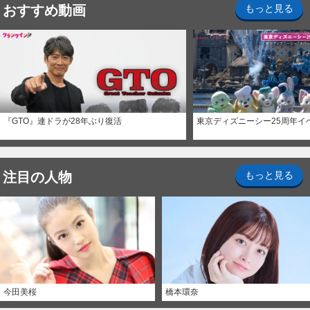
おすすめ動画
もっと見る
『GTO』連ドラが28年ぶり復活
東京ディズニーシー25周年イ
注目の人物
もっと見る
今田美桜
橋本環奈