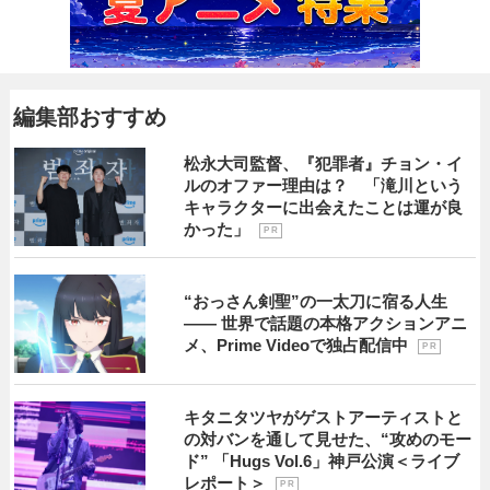
編集部おすすめ
松永大司監督、『犯罪者』チョン・イ
ルのオファー理由は？ 「滝川という
キャラクターに出会えたことは運が良
かった」
P R
“おっさん剣聖”の一太刀に宿る人生
―― 世界で話題の本格アクションアニ
メ、Prime Videoで独占配信中
P R
キタニタツヤがゲストアーティストと
の対バンを通して見せた、“攻めのモー
ド” 「Hugs Vol.6」神戸公演＜ライブ
レポート＞
P R