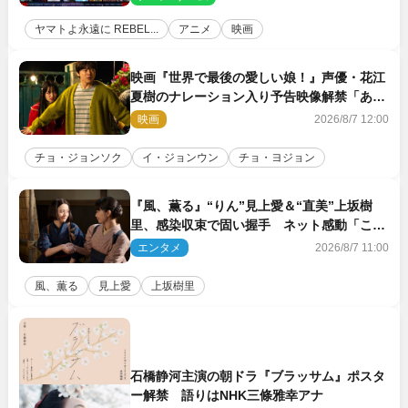
ヤマトよ永遠に REBEL...
アニメ
映画
映画『世界で最後の愛しい娘！』声優・花江
夏樹のナレーション入り予告映像解禁「あふ
れ出る温かさに涙が止まらない！」
映画
2026/8/7 12:00
チョ・ジョンソク
イ・ジョンウン
チョ・ヨジョン
『風、薫る』“りん”見上愛＆“直美”上坂樹
里、感染収束で固い握手 ネット感動「この
バディは最強」「アツい」
エンタメ
2026/8/7 11:00
風、薫る
見上愛
上坂樹里
石橋静河主演の朝ドラ『ブラッサム』ポスタ
ー解禁 語りはNHK三條雅幸アナ