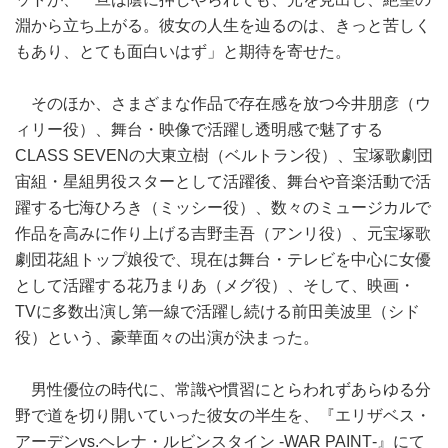
淵から立ち上がる。彼女の人生を辿るのは、きっと苦しく
もあり、とても面白いはず」と期待を寄せた。
そのほか、さまざまな作品で存在感を放つ今井朋彦（ウ
ィリー役）、舞台・映像で活躍し透明感で魅了する
CLASS SEVENの大東立樹（ベルトラン役）、宝塚歌劇団
宙組・星組男役スターとして活躍後、舞台や音楽活動で活
躍する七海ひろき（ミッシー役）、数々のミュージカルで
作品を高みに作り上げる吉野圭吾（アンリ役）、元宝塚歌
劇団花組トップ娘役で、現在は舞台・テレビを中心に女優
として活躍する花乃まりあ（メグ役）、そして、映画・
TVに多数出演し第一線で活躍し続ける前田美波里（シド
役）という、豪華面々の出演が決まった。
男性優位の時代に、常識や慣習にとらわれずあらゆる分
野で道を切り開いていった彼女の半生を、『エリザベス・
アーデンvs.ヘレナ・ルビンスタイン ‐WAR PAINT‐』にて