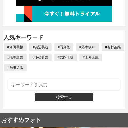
人気キーワード
#
今田美桜
#
浜辺美波
#
写真集
#
乃木坂46
#
有村架純
#
橋本環奈
#
小松菜奈
#
吉岡里帆
#
土屋太鳳
#
与田祐希
検索する
おすすめフォト