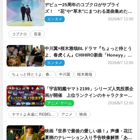
デビュー25周年のコブクロがサプライ
ズ！ “花”や“草木”にまつわる楽曲集めた新
コンセプトアルバムを“花の日”に配信リリー
エンタメ
2026/8/7 12:00
ス
コブクロ
音楽
中川翼×桜木雅哉BLドラマ『ちょっと待とう
よ、春虎くん』CHIHIRO新曲「Honeyy」が
ED主題歌に決定！
エンタメ
2026/8/7 12:00
ちょっと待とうよ、春...
中川翼
桜木雅哉
「宇宙戦艦ヤマト2199」シリーズ人気投票企
画が開催 上位ランクインのキャラクター＆
メカは新規描き下ろしイラストを制作
アニメ･ゲーム
2026/8/7 12:00
ヤマトよ永遠に REBEL...
アニメ
映画
映画『世界で最後の愛しい娘！』声優・花江
夏樹のナレーション入り予告映像解禁「あふ