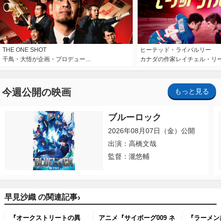
THE ONE SHOT
ヒーテッド・ライバルリー
千鳥・大悟が企画・プロデュー…
カナダの作家レイチェル・リ
今週公開の映画
もっと見る
ブルーロック
2026年08月07日（金）公開
出演：高橋文哉
監督：瀧悠輔
›
早見沙織 の関連記事
『オークストリートの異
アニメ『サイボーグ009 ネ
『ラーメン