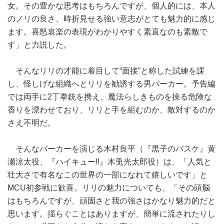
女。その豊かな思考はもちろんですが、個人的には、本人
のノリの良さ、時折見せる強い意志がとても魅力的に感じ
ます。喜怒哀楽の表現がわかりやすく素直なのも素敵で
す」と力説した。
そんなリリの才能に着目して“面接”と称した試練を課
し、怪しげな組織へとリリを勧誘する男パーカー。予告編
では両手に2丁拳銃を携え、魔法らしきものを操る危険な
香りを漂わせており、リリと手を組むのか、敵対するのか
さえ不明だ。
そんなパーカーを演じる木村良平（『黒子のバスケ』黄
瀬涼太役、『ハイキュー!!』木兎光太郎役）は、「人気と
壮大さで有名なこの世界の一部になれて嬉しいです」と
MCU初参戦に歓喜。リリの魅力についても、「その頭脳
はもちろんですが、頑固さと我の強さはかなり魅力的だと
思います。揺らぐことはありますが、簡単に流されたりし