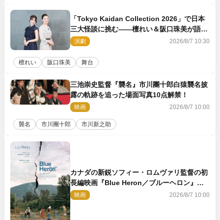
「Tokyo Kaidan Collection 2026」で日本
三大怪談に挑む――檀れい＆阪口珠美が語る
「牡丹灯籠」の新たな魅力
演劇
2026/8/7 10:30
檀れい
阪口珠美
舞台
三池崇史監督『襲名』市川團十郎白猿襲名披
露の軌跡を追った場面写真10点解禁！
映画
2026/8/7 10:00
襲名
市川團十郎
市川新之助
カナダの新鋭ソフィー・ロムヴァリ監督の初
長編映画『Blue Heron／ブルーヘロン』
10.23公開
映画
2026/8/7 10:00