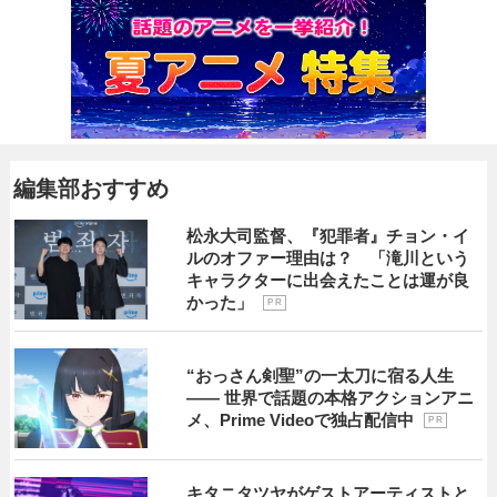
編集部おすすめ
松永大司監督、『犯罪者』チョン・イ
ルのオファー理由は？ 「滝川という
キャラクターに出会えたことは運が良
かった」
P R
“おっさん剣聖”の一太刀に宿る人生
―― 世界で話題の本格アクションアニ
メ、Prime Videoで独占配信中
P R
キタニタツヤがゲストアーティストと