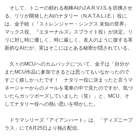
そして、トニーの頼れる相棒AIのJ.A.R.V.I.S.を彷彿させ
る、リリが開発したAIのナタリー（N.A.T.A.L.I.E.）役に
は、金子睦（『ストレンジャー・シングス 未知の世界』
マックス役、『エターナルズ』スプライト役）が決定。リ
リに対し時に優しく、時に厳しく、友人のように接する革
新的なAIだが、実はそこにはとある秘密が隠されている。
久々のMCUへのカムバックについて、金子は「自分が
またMCU作品に参加できるとは思ってもいなかったので
すごく嬉しかったです！ ナタリー役に決まったと言うマ
ネージャーからのメールを電車の中で見たのですが、気づ
いたらガッツポーズしていました（笑）」と、MCU、そ
してナタリー役への熱い思いを明かした。
ドラマシリーズ『アイアンハート』は、「ディズニープ
ラス」にて6月25日より独占配信。