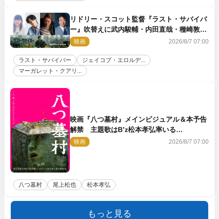
リドリー・スコット監督『ラスト・サバイバ
ー』吹替えに武内駿輔・内田直哉・種崎敦
美・井上和彦ら豪華声優陣が集結！
映画
2026/8/7 07:00
ラスト・サバイバー
ジェイコブ・エロルデ...
マーガレット・クアリ...
映画『八つ墓村』メインビジュアル＆本予告
解禁 主題歌はB’z松本孝弘率いる
TMG「DOOM」に決定
映画
2026/8/7 07:00
八つ墓村
尾上松也
松本孝弘
もっと見る