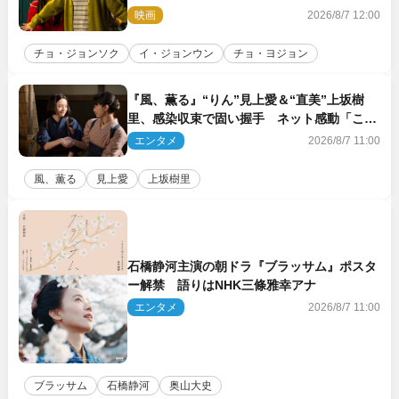
れ出る温かさに涙が止まらない！」
映画
2026/8/7 12:00
チョ・ジョンソク
イ・ジョンウン
チョ・ヨジョン
『風、薫る』“りん”見上愛＆“直美”上坂樹
里、感染収束で固い握手 ネット感動「この
バディは最強」「アツい」
エンタメ
2026/8/7 11:00
風、薫る
見上愛
上坂樹里
石橋静河主演の朝ドラ『ブラッサム』ポスタ
ー解禁 語りはNHK三條雅幸アナ
エンタメ
2026/8/7 11:00
ブラッサム
石橋静河
奥山大史