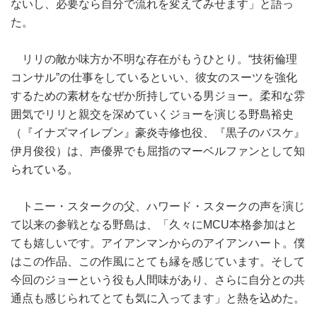
ないし、必要なら自分で流れを変えてみせます」と語っ
た。
リリの敵か味方か不明な存在がもうひとり。“技術倫理
コンサル”の仕事をしているといい、彼女のスーツを強化
するための素材をなぜか所持している男ジョー。柔和な雰
囲気でリリと親交を深めていくジョーを演じる野島裕史
（『イナズマイレブン』豪炎寺修也役、『黒子のバスケ』
伊月俊役）は、声優界でも屈指のマーベルファンとして知
られている。
トニー・スタークの父、ハワード・スタークの声を演じ
て以来の参戦となる野島は、「久々にMCU本格参加はと
ても嬉しいです。アイアンマンからのアイアンハート。僕
はこの作品、この作風にとても縁を感じています。そして
今回のジョーという役も人間味があり、さらに自分との共
通点も感じられてとても気に入ってます」と熱を込めた。