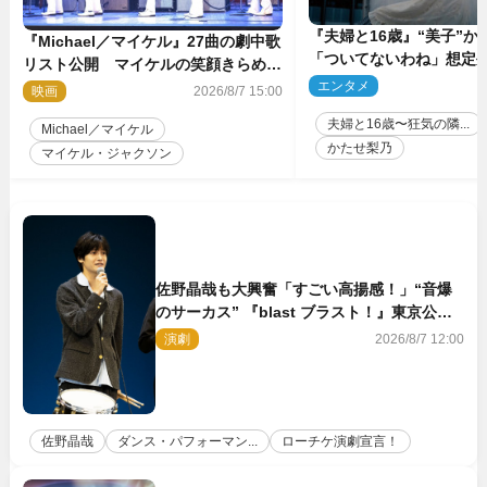
『夫婦と16歳』“美子”か
『Michael／マイケル』27曲の劇中歌
「ついてないわね」想定
リスト公開 マイケルの笑顔きらめく
ット衝撃「ヤバすぎ…」
エンタメ
2
新映像も
映画
2026/8/7 15:00
（ネタバレあり）
夫婦と16歳〜狂気の隣...
Michael／マイケル
かたせ梨乃
マイケル・ジャクソン
佐野晶哉も大興奮「すごい高揚感！」“音爆
のサーカス” 『blast ブラスト！』東京公演
が開幕！
演劇
2026/8/7 12:00
佐野晶哉
ダンス・パフォーマン...
ローチケ演劇宣言！