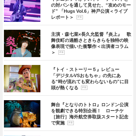
の対バンを通して見せた、“攻めのモー
ド” 「Hugs Vol.6」神戸公演＜ライブ
レポート＞
P R
主演・森七菜×長久允監督『炎上』 歌
舞伎町の過酷さときらきらを独特の映
像表現で描いた衝撃作＜出演者コラム
＞
P R
『トイ・ストーリー５』レビュー
「デジタルVSおもちゃ」の先にあ
る“時が流れても変わらないもの”に目
頭が熱くなる
P R
舞台『となりのトトロ』ロンドン公演
を観劇できる特別企画！ ローチケ
［旅行］海外航空券取扱スタート記念
で実施
P R