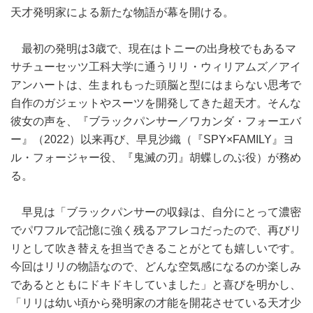
天才発明家による新たな物語が幕を開ける。
最初の発明は3歳で、現在はトニーの出身校でもあるマ
サチューセッツ工科大学に通うリリ・ウィリアムズ／アイ
アンハートは、生まれもった頭脳と型にはまらない思考で
自作のガジェットやスーツを開発してきた超天才。そんな
彼女の声を、『ブラックパンサー／ワカンダ・フォーエバ
ー』（2022）以来再び、早見沙織（『SPY×FAMILY』ヨ
ル・フォージャー役、『鬼滅の刃』胡蝶しのぶ役）が務め
る。
早見は「ブラックパンサーの収録は、自分にとって濃密
でパワフルで記憶に強く残るアフレコだったので、再びリ
リとして吹き替えを担当できることがとても嬉しいです。
今回はリリの物語なので、どんな空気感になるのか楽しみ
であるとともにドキドキしていました」と喜びを明かし、
「リリは幼い頃から発明家の才能を開花させている天才少