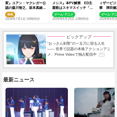
変』ユアン・マクレガー公
メシス』本PV解禁 ED主
ィザービジ
認の森川智之、坂本真綾＆
題歌はスキマスイッチ「ク
禁 津田健
早見沙織＆木村皐誠が吹替
ライマル」に決定
中祐が新キ
映画
ゲーム･アニメ
ゲーム･ア
声優に決定
2026年7月1日 16時00分
2026年6月25日 12時00分
2026年6月2
ピックアップ
“おっさん剣聖”の一太刀に宿る人生
―― 世界で話題の本格アクションアニ
メ、Prime Videoで独占配信中
P R
最新ニュース