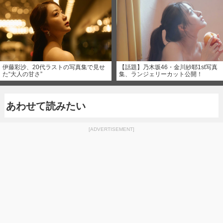
伊藤彩沙、20代ラストの写真集で見せ
【話題】乃木坂46・金川紗耶1st写真
た“大人の甘さ”
集、ランジェリーカット公開！
あわせて読みたい
[ADVERTISEMENT]