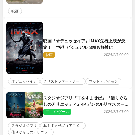
映画
映画『オデュッセイア』IMAX先行上映が決
定！ “特別ビジュアル”3種も解禁に
映画
2026/8/7 09:00
オデュッセイア
クリストファー・ノー...
マット・デイモン
スタジオジブリ『耳をすませば』『借りぐら
しのアリエッティ』4Kデジタルリマスターで
IMAX上映決定！
アニメ･ゲーム
2026/8/7 07:00
スタジオジブリ
耳をすませば（アニメ...
借りぐらしのアリエッ...