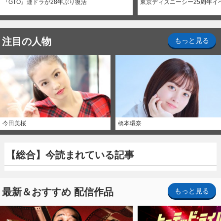
『GTO』連ドラが28年ぶり復活
東京ディズニーシー25周年イ
注目の人物
もっと見る
今田美桜
橋本環奈
【総合】今読まれている記事
最新＆おすすめ 配信作品
もっと見る