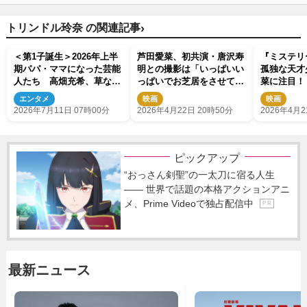
›
トリンドル玲奈 の関連記事
＜第1子誕生＞2026年上半
芦田愛菜、初共演・唐沢寿
『ミステリ
期パパ・ママになった芸能
明との撮影は「いっぱいい
孤独な天才
人たち 高畑充希、草なぎ
っぱいでお芝居をさせてい
菜に注目！
剛、藤田ニコルら有名人多
ただいた」
禁
エンタメ
映画
映画
数
2026年7月11日 07時00分
2026年4月22日 20時50分
2026年4月2
ピックアップ
“おっさん剣聖”の一太刀に宿る人生
―― 世界で話題の本格アクションアニ
メ、Prime Videoで独占配信中
P R
最新ニュース