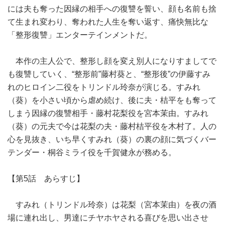
には夫も奪った因縁の相手への復讐を誓い、顔も名前も捨
て生まれ変わり、奪われた人生を奪い返す、痛快無比な
「整形復讐」エンターテインメントだ。
本作の主人公で、整形し顔を変え別人になりすましてで
も復讐していく、“整形前”藤村葵と、“整形後”の伊藤すみ
れのヒロイン二役をトリンドル玲奈が演じる。すみれ
（葵）を小さい頃から虐め続け、後に夫・桔平をも奪って
しまう因縁の復讐相手・藤村花梨役を宮本茉由。すみれ
（葵）の元夫で今は花梨の夫・藤村桔平役を木村了。人の
心を見抜き、いち早くすみれ（葵）の裏の顔に気づくバー
テンダー・桐谷ミライ役を千賀健永が務める。
【第5話 あらすじ】
すみれ（トリンドル玲奈）は花梨（宮本茉由）を夜の酒
場に連れ出し、男達にチヤホヤされる喜びを思い出させ