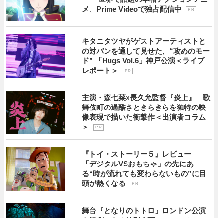
メ、Prime Videoで独占配信中
P R
キタニタツヤがゲストアーティストと
の対バンを通して見せた、“攻めのモー
ド” 「Hugs Vol.6」神戸公演＜ライブ
レポート＞
P R
主演・森七菜×長久允監督『炎上』 歌
舞伎町の過酷さときらきらを独特の映
像表現で描いた衝撃作＜出演者コラム
＞
P R
『トイ・ストーリー５』レビュー
「デジタルVSおもちゃ」の先にあ
る“時が流れても変わらないもの”に目
頭が熱くなる
P R
舞台『となりのトトロ』ロンドン公演