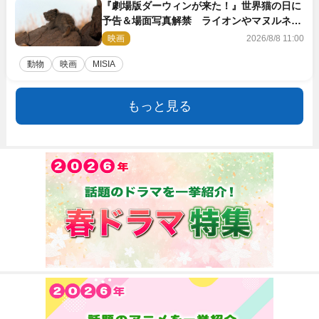
『劇場版ダーウィンが来た！』世界猫の日に
予告＆場面写真解禁 ライオンやマヌルネコ
の赤ちゃんが大集合
映画
2026/8/8 11:00
動物
映画
MISIA
もっと見る