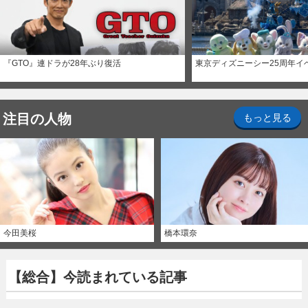
『GTO』連ドラが28年ぶり復活
東京ディズニーシー25周年イ
注目の人物
もっと見る
今田美桜
橋本環奈
【総合】今読まれている記事