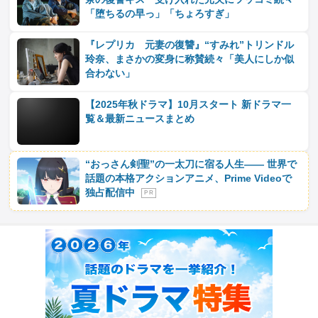
「堕ちるの早っ」「ちょろすぎ」
『レプリカ 元妻の復讐』“すみれ”トリンドル
玲奈、まさかの変身に称賛続々「美人にしか似
合わない」
【2025年秋ドラマ】10月スタート 新ドラマ一
覧＆最新ニュースまとめ
“おっさん剣聖”の一太刀に宿る人生―― 世界で
話題の本格アクションアニメ、Prime Videoで
独占配信中
P R