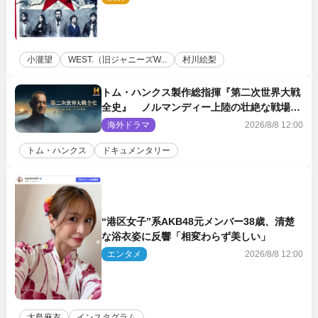
小瀧望
WEST.（旧ジャニーズW...
村川絵梨
トム・ハンクス製作総指揮『第二次世界大戦
全史』 ノルマンディー上陸の壮絶な戦場を
収めた特別映像解禁
海外ドラマ
2026/8/8 12:00
トム・ハンクス
ドキュメンタリー
“港区女子”系AKB48元メンバー38歳、清楚
な浴衣姿に反響「相変わらず美しい」
エンタメ
2026/8/8 12:00
大島麻衣
インスタグラム