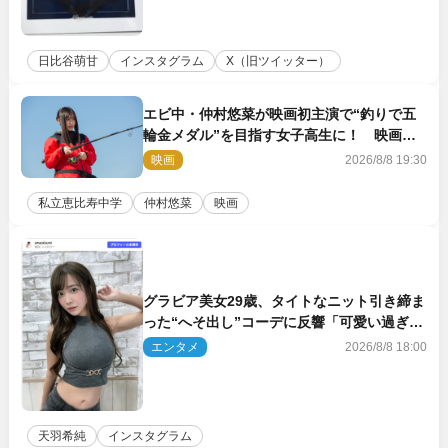
日比谷萌甘
インスタグラム
X（旧ツイッター）
エビ中・仲村悠菜が映画初主演で“釣りで五
輪金メダル”を目指す女子高生に！ 映画
『つりこまち』今秋公開
映画
2026/8/8 19:30
私立恵比寿中学
仲村悠菜
映画
グラビア美女29歳、タイトなニット引き締ま
った“へそ出し”コーデに反響「可愛い過ぎ
る」
エンタメ
2026/8/8 18:00
天羽希純
インスタグラム