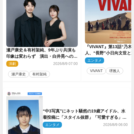
『VIVANT』第13話“乃木
瀬戸康史＆有村架純、9年ぶり共演も
人、“長野”小日向文世と
印象は変わらず 演出・白井晃への絶
予想外の展開へ
エンタメ
2
大なる信頼を胸に舞台『キュー』に挑
演劇
2026/8/9 07:00
む
VIVANT
堺雅人
瀬戸康史
有村架純
“中3写真”にネット騒然の19歳アイドル、水
着投稿に「スタイル抜群」「可愛すぎる」と
絶賛の声
エンタメ
2026/8/9 06:00