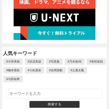
人気キーワード
#
今田美桜
#
浜辺美波
#
写真集
#
乃木坂46
#
有村架純
#
橋本環奈
#
小松菜奈
#
吉岡里帆
#
土屋太鳳
#
与田祐希
検索する