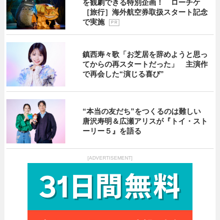
を観劇できる特別企画！ ローチケ
［旅行］海外航空券取扱スタート記念
で実施
P R
鎮西寿々歌「お芝居を辞めようと思っ
てからの再スタートだった」 主演作
で再会した“演じる喜び”
“本当の友だち”をつくるのは難しい
唐沢寿明＆広瀬アリスが『トイ・スト
ーリー５』を語る
[ADVERTISEMENT]