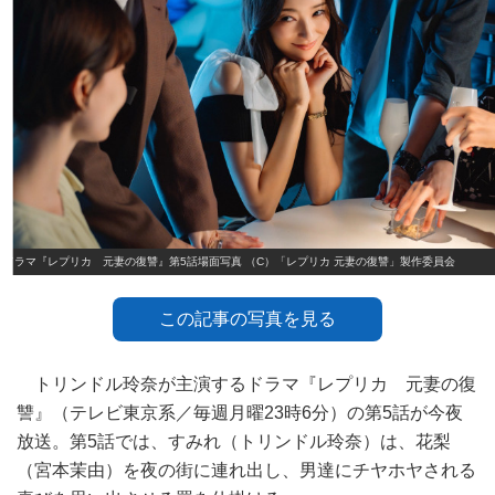
ドラマ『レプリカ 元妻の復讐』第5話場面写真 （C）「レプリカ 元妻の復讐」製作委員会
この記事の写真を見る
トリンドル玲奈が主演するドラマ『レプリカ 元妻の復
讐』（テレビ東京系／毎週月曜23時6分）の第5話が今夜
放送。第5話では、すみれ（トリンドル玲奈）は、花梨
（宮本茉由）を夜の街に連れ出し、男達にチヤホヤされる