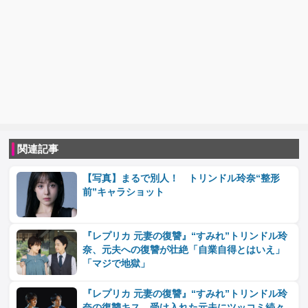
関連記事
【写真】まるで別人！ トリンドル玲奈“整形
前”キャラショット
『レプリカ 元妻の復讐』“すみれ”トリンドル玲
奈、元夫への復讐が壮絶「自業自得とはいえ」
「マジで地獄」
『レプリカ 元妻の復讐』“すみれ”トリンドル玲
奈の復讐キス 受け入れた元夫にツッコミ続々