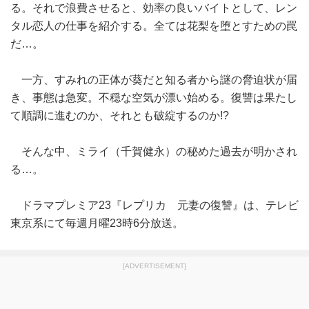
る。それで浪費させると、効率の良いバイトとして、レン
タル恋人の仕事を紹介する。全ては花梨を堕とすための罠
だ…。
一方、すみれの正体が葵だと知る者から謎の脅迫状が届
き、事態は急変。不穏な空気が漂い始める。復讐は果たし
て順調に進むのか、それとも破綻するのか!?
そんな中、ミライ（千賀健永）の秘めた過去が明かされ
る…。
ドラマプレミア23『レプリカ 元妻の復讐』は、テレビ
東京系にて毎週月曜23時6分放送。
[ADVERTISEMENT]