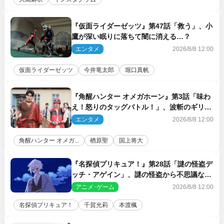
『仮面ライダーゼッツ』第47話「救う」、小
鷹が深い眠りに落ちて闇に消える…？
エンタメ
2026/8/8 12:00
仮面ライダーゼッツ
今井竜太郎
堀口真帆
『角醒ハンター オメガホーン』第3話「味わ
え！怒りのタッグバトル！」、波斬のギリコ
がハンターバトルを挑んできた！
エンタメ
2026/8/8 12:00
角醒ハンター オメガ...
楢原聖
国上将大
『名探偵プリキュア！』第28話「謎の怪盗デ
ッチ・アゲイン」、謎の怪盗から不思議な予
告状が届く
アニメ･ゲーム
2026/8/8 12:00
名探偵プリキュア！
千賀光莉
本渡楓