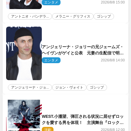
人」
エンタメ
2026/8/8 15:00
アントニオ・バンデラ...
メラニー・グリフィス
ゴシップ
アンジェリーナ・ジョリーの兄ジェームズ・
ヘイヴンがゲイと公表 元妻の生配信で明ら
かに
エンタメ
2026/8/8 14:00
アンジェリーナ・ジョ...
ジョン・ヴォイト
ゴシップ
WEST.小瀧望、弾圧される状況に屈せずロッ
クを愛する男を体現！ 主演舞台『ロックン
ロール』ビジュアル解禁
演劇
2026/8/8 12:00