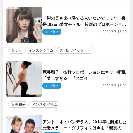
「脚の長さ比べ勝てる人いないでしょ？」身
長182cm美女モデル、抜群のプロポーション
にネット衝撃
エンタメ
2026/8/8 18:00
ミシャ
インスタグラム
X（旧ツイッター）
筧美和子、抜群プロポーションにネット衝撃
「美しすぎる」「スゴイ」
エンタメ
2026/8/8 18:00
筧美和子
インスタグラム
アントニオ・バンデラス、2014年に離婚した
元妻メラニー・グリフィスは今も「親友の一