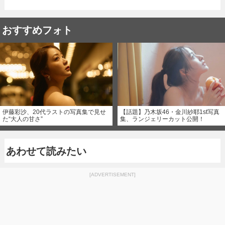
おすすめフォト
伊藤彩沙、20代ラストの写真集で見せ
【話題】乃木坂46・金川紗耶1st写真
た“大人の甘さ”
集、ランジェリーカット公開！
あわせて読みたい
[ADVERTISEMENT]