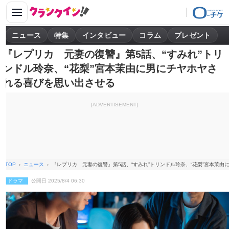
ニュース
特集
インタビュー
コラム
プレゼント
『レプリカ 元妻の復讐』第5話、“すみれ”トリ
ンドル玲奈、“花梨”宮本茉由に男にチヤホヤさ
れる喜びを思い出させる
[ADVERTISEMENT]
TOP
ニュース
『レプリカ 元妻の復讐』第5話、“すみれ”トリンドル玲奈、“花梨”宮本茉
ドラマ
公開日 2025/8/4 06:30