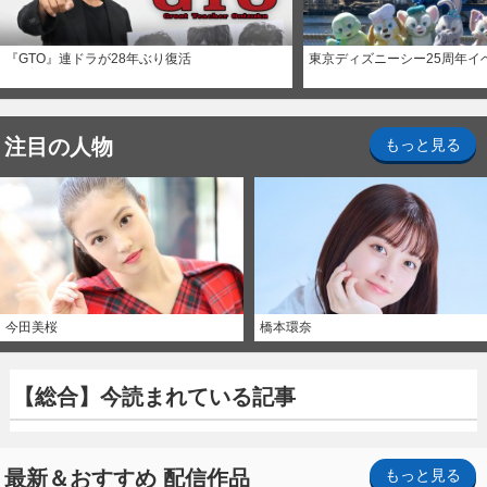
『GTO』連ドラが28年ぶり復活
東京ディズニーシー25周年イ
注目の人物
もっと見る
今田美桜
橋本環奈
【総合】今読まれている記事
最新＆おすすめ 配信作品
もっと見る