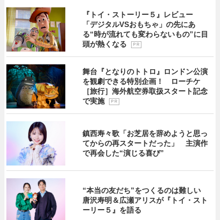
『トイ・ストーリー５』レビュー
「デジタルVSおもちゃ」の先にあ
る“時が流れても変わらないもの”に目
頭が熱くなる
P R
舞台『となりのトトロ』ロンドン公演
を観劇できる特別企画！ ローチケ
［旅行］海外航空券取扱スタート記念
で実施
P R
鎮西寿々歌「お芝居を辞めようと思っ
てからの再スタートだった」 主演作
で再会した“演じる喜び”
“本当の友だち”をつくるのは難しい
唐沢寿明＆広瀬アリスが『トイ・スト
ーリー５』を語る