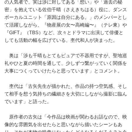
の人気者で、実は渉に対してある「想い」や「過去の秘
密」を抱えている佐伯千晴（さえきちはる）役に、ダンス
ボーカルユニット「原因は自分にある。」のメンバーとし
て活躍しながら、『物産展の女〜高崎編〜』（テレ東）や
『GIFT』（TBS）など、次々とドラマに出演して俳優と
しても活動の幅を広げている、杢代和人が決まった。
奥は「渉も千晴もとてもピュアで不器用ですが、聖地巡
礼やひと夏の時間を通して、少しずつ繋がっていく関係を
大事につくっていけたらと思っています」とコメント。
杢代は「古矢先生が描かれた、作品の持つ空気感、そし
て相手を想う気持ちの繊細さを大切にしながら撮影に臨ん
でいます」と語った。
原作者の古矢は「今作品は映画が関わるお話なので、映
像的な雰囲気を出せたらと思いながら描いたシーンもあ