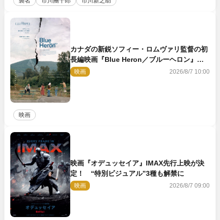
襲名
市川團十郎
市川新之助
カナダの新鋭ソフィー・ロムヴァリ監督の初
長編映画『Blue Heron／ブルーヘロン』
10.23公開
映画
2026/8/7 10:00
映画
映画『オデュッセイア』IMAX先行上映が決
定！ “特別ビジュアル”3種も解禁に
映画
2026/8/7 09:00