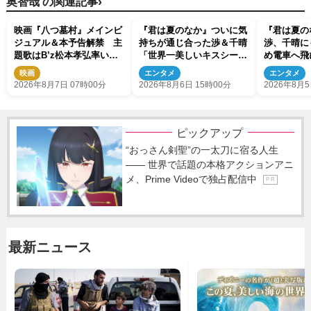
›
奥智哉 の関連記事
映画『八つ墓村』メインビ
『君は夏のなか』ついに気
『君は夏
ジュアル＆本予告解禁 主
持ちが通じ合った渉＆千晴
渉、千晴に
題歌はB’z松本孝弘率いる
「世界一美しいキスシー
め電車へ飛
TMG「DOOM」に決定
ン」「めっちゃキュン」反
映画
エンタメ
エンタメ
響続々
2026年8月7日 07時00分
2026年8月6日 15時00分
2026年8月5
ピックアップ
“おっさん剣聖”の一太刀に宿る人生
―― 世界で話題の本格アクションアニ
メ、Prime Videoで独占配信中
P R
最新ニュース