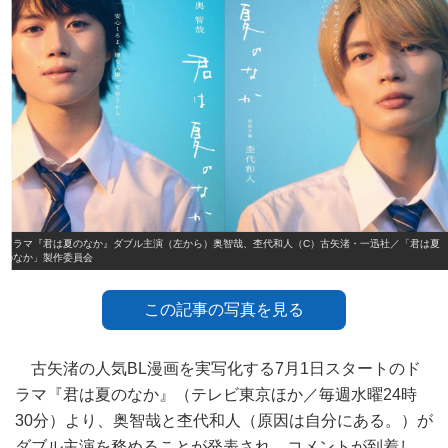
ドラマ『君は夏のなか』ダブル主演（左から）奥智哉、杢代和人（C）古矢渚・一迅社／「君は夏
のなか」製作委員会
この記事の写真を見る
古矢渚の人気BL漫画を実写化する7月1日スタートのド
ラマ『君は夏のなか』（テレビ東京ほか／毎週水曜24時
30分）より、奥智哉と杢代和人（原因は自分にある。）が
ダブル主演を務めることが発表され、コメントが到着し