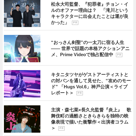
松永大司監督、『犯罪者』チョン・イ
ルのオファー理由は？ 「滝川という
キャラクターに出会えたことは運が良
かった」
P R
“おっさん剣聖”の一太刀に宿る人生
―― 世界で話題の本格アクションアニ
メ、Prime Videoで独占配信中
P R
キタニタツヤがゲストアーティストと
の対バンを通して見せた、“攻めのモー
ド” 「Hugs Vol.6」神戸公演＜ライブ
レポート＞
P R
主演・森七菜×長久允監督『炎上』 歌
舞伎町の過酷さときらきらを独特の映
像表現で描いた衝撃作＜出演者コラム
＞
P R