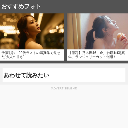
おすすめフォト
伊藤彩沙、20代ラストの写真集で見せ
【話題】乃木坂46・金川紗耶1st写真
た“大人の甘さ”
集、ランジェリーカット公開！
あわせて読みたい
[ADVERTISEMENT]