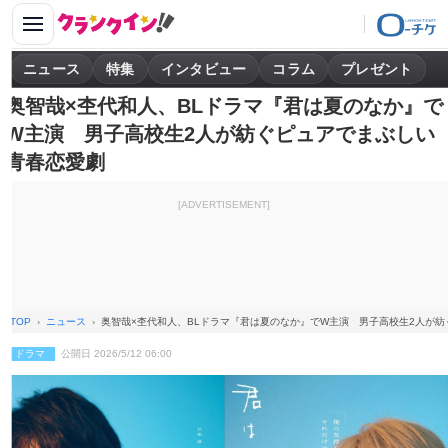
ニュース
特集
インタビュー
コラム
プレゼント
奥智哉×杢代和人、BLドラマ『君は夏のなか』で
W主演 男子高校生2人が紡ぐピュアでまぶしい
青春恋愛劇
[ADVERTISEMENT]
TOP
ニュース
奥智哉×杢代和人、BLドラマ『君は夏のなか』でW主演 男子高校生2人が
ドラマ
公開日 2026/5/12 06:00