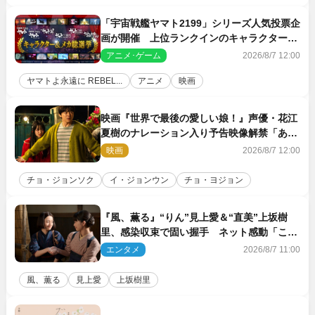
「宇宙戦艦ヤマト2199」シリーズ人気投票企
画が開催 上位ランクインのキャラクター＆
メカは新規描き下ろしイラストを制作
アニメ･ゲーム
2026/8/7 12:00
ヤマトよ永遠に REBEL...
アニメ
映画
映画『世界で最後の愛しい娘！』声優・花江
夏樹のナレーション入り予告映像解禁「あふ
れ出る温かさに涙が止まらない！」
映画
2026/8/7 12:00
チョ・ジョンソク
イ・ジョンウン
チョ・ヨジョン
『風、薫る』“りん”見上愛＆“直美”上坂樹
里、感染収束で固い握手 ネット感動「この
バディは最強」「アツい」
エンタメ
2026/8/7 11:00
風、薫る
見上愛
上坂樹里