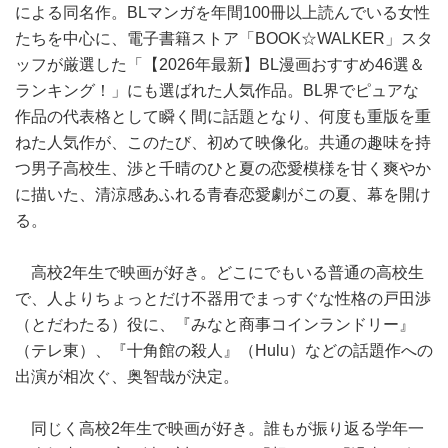
による同名作。BLマンガを年間100冊以上読んでいる女性
たちを中心に、電子書籍ストア「BOOK☆WALKER」スタ
ッフが厳選した「【2026年最新】BL漫画おすすめ46選＆
ランキング！」にも選ばれた人気作品。BL界でピュアな
作品の代表格として瞬く間に話題となり、何度も重版を重
ねた人気作が、このたび、初めて映像化。共通の趣味を持
つ男子高校生、渉と千晴のひと夏の恋愛模様を甘く爽やか
に描いた、清涼感あふれる青春恋愛劇がこの夏、幕を開け
る。
高校2年生で映画が好き。どこにでもいる普通の高校生
で、人よりちょっとだけ不器用でまっすぐな性格の戸田渉
（とだわたる）役に、『みなと商事コインランドリー』
（テレ東）、『十角館の殺人』（Hulu）などの話題作への
出演が相次ぐ、奥智哉が決定。
同じく高校2年生で映画が好き。誰もが振り返る学年一