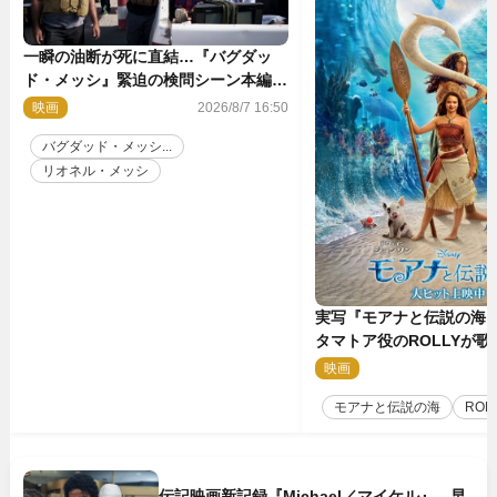
一瞬の油断が死に直結…『バグダッ
ド・メッシ』緊迫の検問シーン本編解
禁 監督メッセージも到着
映画
2026/8/7 16:50
バグダッド・メッシ...
リオネル・メッシ
実写『モアナと伝説の海
タマトア役のROLLYが
スな劇中歌「シャイニー
映画
2
禁
モアナと伝説の海
ROL
伝記映画新記録『Michael／マイケル』、早