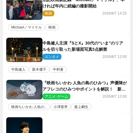
ければ年内に続編の撮影開始
映画
2026/8/7 14:25
Michael／マイケル
映画
中島健人主演『SとX』30代の“いま”のリア
ルを切り取った新場面写真5点解禁
エンタメ
2026/8/7 12:00
中島健人
新木優子
中村蒼
『映画ちいかわ 人魚の島のひみつ』声優陣が
アフレコのひみつやポイントを解説！ 新カ
ットも到着
アニメ･ゲーム
2026/8/7 12:00
映画ちいかわ 人魚の...
小澤亜李
最上嗣生