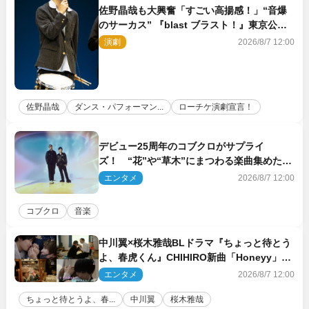
佐野晶哉も大興奮「すごい高揚感！」“音爆
のサーカス” 『blast ブラスト！』東京公演
が開幕！
演劇
2026/8/7 12:00
佐野晶哉
ダンス・パフォーマン...
ローチケ演劇宣言！
デビュー25周年のコブクロがサプライ
ズ！ “花”や“草木”にまつわる楽曲集めた新
コンセプトアルバムを“花の日”に配信リリー
エンタメ
2026/8/7 12:00
ス
コブクロ
音楽
中川翼×桜木雅哉BLドラマ『ちょっと待とう
よ、春虎くん』CHIHIRO新曲「Honeyy」が
ED主題歌に決定！
エンタメ
2026/8/7 12:00
ちょっと待とうよ、春...
中川翼
桜木雅哉