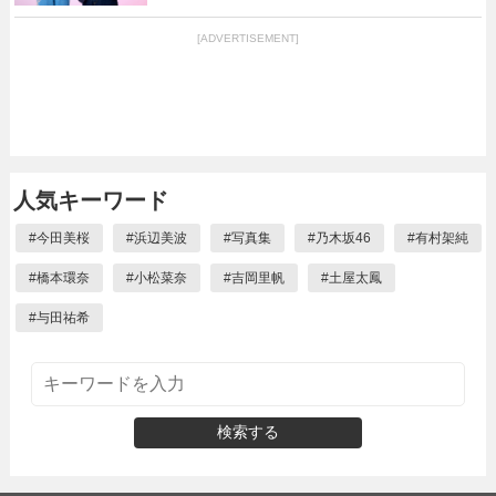
[ADVERTISEMENT]
人気キーワード
#
今田美桜
#
浜辺美波
#
写真集
#
乃木坂46
#
有村架純
#
橋本環奈
#
小松菜奈
#
吉岡里帆
#
土屋太鳳
#
与田祐希
検索する