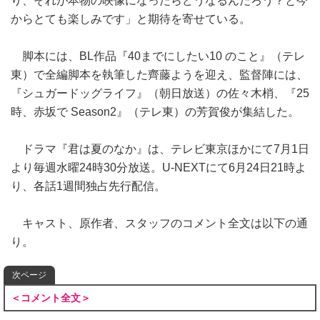
り、それが本物の映像になったらどうなるんだろう？と今
からとても楽しみです」と期待を寄せている。
脚本には、BL作品『40までにしたい10 のこと』（テレ
東）で全編脚本を執筆した齊藤ようを迎え、監督陣には、
『シュガードッグライフ』（朝日放送）の佐々木梢、『25
時、赤坂で Season2』（テレ東）の芳賀俊が集結した。
ドラマ『君は夏のなか』は、テレビ東京ほかにて7月1日
より毎週水曜24時30分放送。U‐NEXTにて6月24日21時よ
り、各話1週間独占先行配信。
キャスト、原作者、スタッフのコメント全文は以下の通
り。
次ページ
＜コメント全文＞