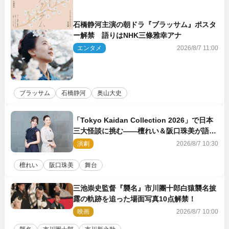
石橋静河主演の朝ドラ『ブラッサム』ポスタ
ー解禁 語りはNHK三條雅幸アナ
エンタメ
2026/8/7 11:00
ブラッサム
石橋静河
奥山大史
「Tokyo Kaidan Collection 2026」で日本
三大怪談に挑む――檀れい＆阪口珠美が語る
「牡丹灯籠」の新たな魅力
演劇
2026/8/7 10:30
檀れい
阪口珠美
舞台
三池崇史監督『襲名』市川團十郎白猿襲名披
露の軌跡を追った場面写真10点解禁！
映画
2026/8/7 10:00