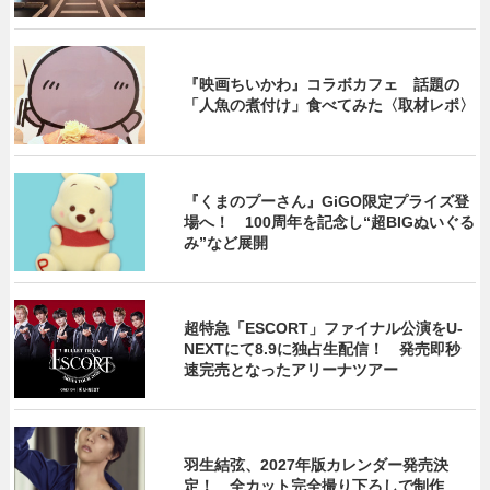
『映画ちいかわ』コラボカフェ 話題の
「人魚の煮付け」食べてみた〈取材レポ〉
『くまのプーさん』GiGO限定プライズ登
場へ！ 100周年を記念し“超BIGぬいぐる
み”など展開
超特急「ESCORT」ファイナル公演をU-
NEXTにて8.9に独占生配信！ 発売即秒
速完売となったアリーナツアー
羽生結弦、2027年版カレンダー発売決
定！ 全カット完全撮り下ろしで制作