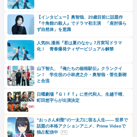
【インタビュー】奥智哉、20歳目前に話題作
『十角館の殺人』でドラマ初主演 「肩肘張ら
ず自然体」を意識
人気BL漫画『君は夏のなか』7月実写ドラマ
化！ 青春爆発ティザービジュアル解禁
山下智久、『俺たちの箱根駅伝』クランクイ
ン！ 学生役の小林虎之介・奥智哉・菅生新樹
と合流
日曜劇場『ＧＩＦＴ』に杢代和人、生越千晴、
町田悠宇らが出演決定
“おっさん剣聖”の一太刀に宿る人生―― 世界で
話題の本格アクションアニメ、Prime Videoで
独占配信中
P R