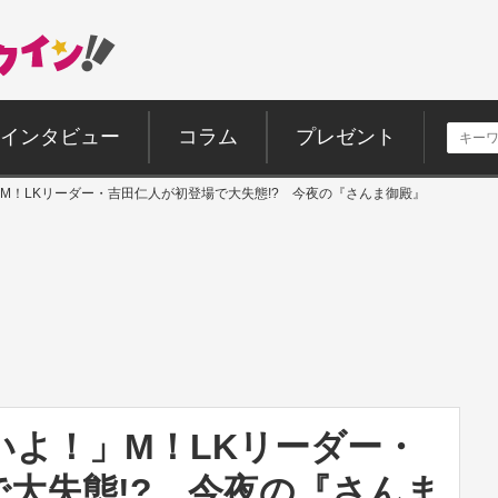
インタビュー
コラム
プレゼント
M！LKリーダー・吉田仁人が初登場で大失態!? 今夜の『さんま御殿』
いよ！」M！LKリーダー・
大失態!? 今夜の『さんま