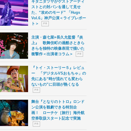
キタニタツヤがゲストアーティ
ストとの対バンを通して見せ
た、“攻めのモード” 「Hugs
Vol.6」神戸公演＜ライブレポー
ト＞
P R
主演・森七菜×長久允監督『炎
上』 歌舞伎町の過酷さときら
きらを独特の映像表現で描いた
衝撃作＜出演者コラム＞
P R
『トイ・ストーリー５』レビュ
ー 「デジタルVSおもちゃ」の
先にある“時が流れても変わら
ないもの”に目頭が熱くなる
P R
舞台『となりのトトロ』ロンド
ン公演を観劇できる特別企
画！ ローチケ［旅行］海外航
空券取扱スタート記念で実施
P R