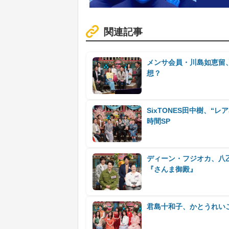
関連記事
メンサ会員・川島如恵留、“
想？
SixTONES田中樹、
時間SP
ディーン・フジオカ、八
『さんま御殿』
君島十和子、かとうれい