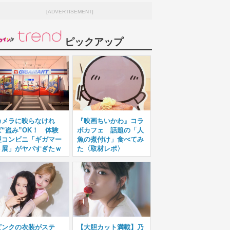
[ADVERTISEMENT]
ピックアップ
カメラに映らなけれ
『映画ちいかわ』コラ
ば“盗み”OK！ 体験
ボカフェ 話題の「人
型コンビニ「ギガマー
魚の煮付け」食べてみ
ト展」がヤバすぎたｗ
た〈取材レポ〉
ピンクの衣装がステ
【大胆カット満載】乃