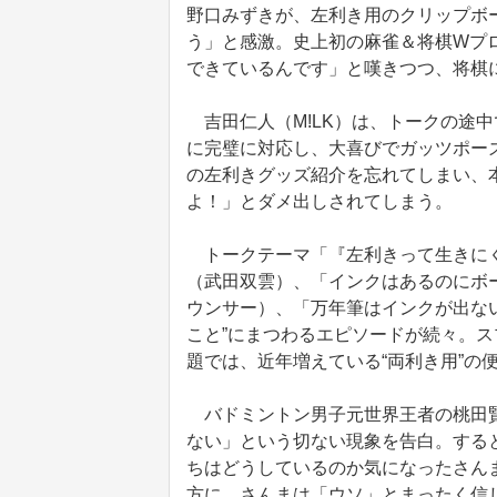
野口みずきが、左利き用のクリップボ
う」と感激。史上初の麻雀＆将棋Wプ
できているんです」と嘆きつつ、将棋
吉田仁人（M!LK）は、トークの途
に完璧に対応し、大喜びでガッツポー
の左利きグッズ紹介を忘れてしまい、
よ！」とダメ出しされてしまう。
トークテーマ「『左利きって生きにく
（武田双雲）、「インクはあるのにボ
ウンサー）、「万年筆はインクが出な
こと”にまつわるエピソードが続々。ス
題では、近年増えている“両利き用”の
バドミントン男子元世界王者の桃田賢
ない」という切ない現象を告白。すると
ちはどうしているのか気になったさん
方に、さんまは「ウソ」とまったく信