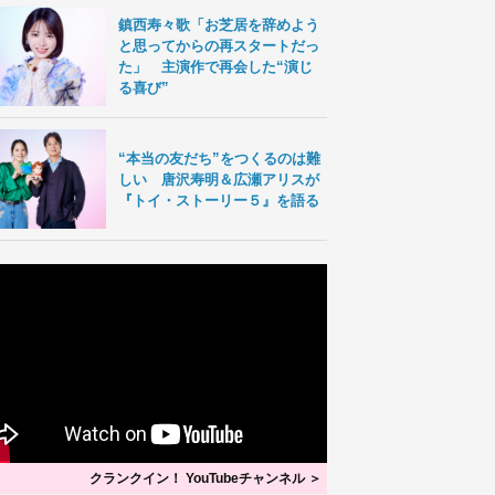
鎮西寿々歌「お芝居を辞めよう
と思ってからの再スタートだっ
た」 主演作で再会した“演じ
る喜び”
“本当の友だち”をつくるのは難
しい 唐沢寿明＆広瀬アリスが
『トイ・ストーリー５』を語る
クランクイン！ YouTubeチャンネル ＞