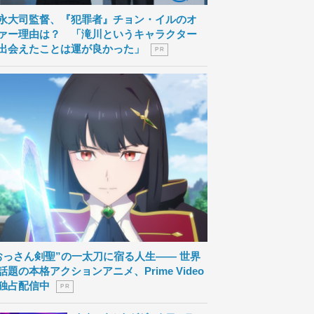
永大司監督、『犯罪者』チョン・イルのオ
ァー理由は？ 「滝川というキャラクター
出会えたことは運が良かった」
P R
おっさん剣聖”の一太刀に宿る人生―― 世界
話題の本格アクションアニメ、Prime Video
独占配信中
P R