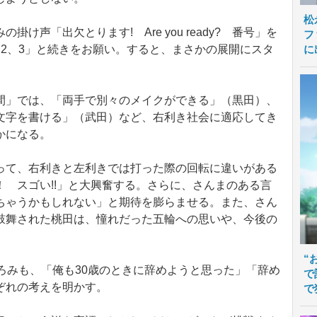
松
声「出欠とります! Are you ready? 番号」を
フ
に
2、3」と続きをお願い。すると、まさかの展開にスタ
」では、「両手で別々のメイクができる」（黒田）、
文字を書ける」（武田）など、右利き社会に適応してき
かになる。
て、右利きと左利きでは打った際の回転に違いがある
 スゴい!!」と大興奮する。さらに、さんまのある言
ちゃうかもしれない」と期待を膨らませる。また、さん
鼓舞された桃田は、憧れだった五輪への思いや、今後の
“
ろみも、「俺も30歳のときに辞めようと思った」「辞め
で
ぞれの考えを明かす。
で