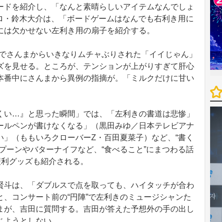
ードを紹介し、「なんと素晴らしいアイテムなんでしょ
ロ・鈴木大介は、「ボードゲームはなんでも右利き用に
には欠かせない左利き用の扇子を紹介する。
中でさんまからいきなりムチャぶりされた「イイじゃん」
ズを見せる。ところが、テンションが上がりすぎて肝心
本番中にさんまから異例の指摘が。「ミルクだけに甘い
い…』と思った瞬間」では、「左利きの書道は悲惨」
ールペンが書けなくなる」（黒田みゆ／日本テレビアナ
い」（ももいろクローバーZ・百田夏菜子）など、“書く
プーンやバターナイフなど、“食べること”にまつわる話
便利グッズも紹介される。
斗は、「ダブルスで点を取っても、ハイタッチが合わ
、コンサート前の“円陣”で左利きのミュージシャンた
まが、吉田に質問する。吉田が答えた予想外の手の出し
じようとしない。