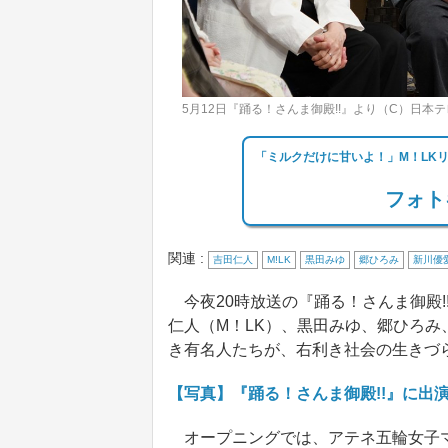
5月12日『踊る！さんま御殿!!』より（C）日本
「ミルクだけに甘いよ！」M！LK
フォト
関連 :
吉田仁人
M!LK
黒田みゆ
郷ひろみ
新川優
今夜20時放送の『踊る！さんま御殿!
仁人（M！LK）、黒田みゆ、郷ひろ
き有名人たちが、右利き社会の生きづ
【写真】『踊る！さんま御殿!!』に出
オープニングでは、アテネ五輪女子マ