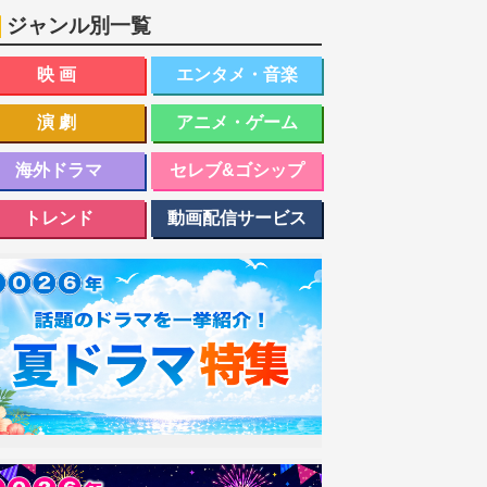
ジャンル別一覧
映画
エンタメ・音楽
演劇
アニメ・ゲーム
海外ドラマ
セレブ&ゴシップ
トレンド
動画配信サービス