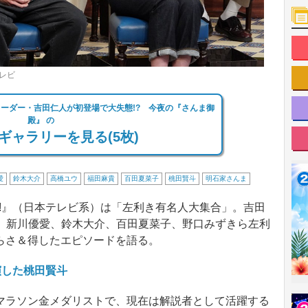
テレビ
リーダー・吉田仁人が初登場で大失態!? 今夜の『さんま御
殿』 の
ギャラリーを見る(5枚)
愛
鈴木大介
高橋ユウ
福田麻貴
百田夏菜子
桃田賢斗
明石家さんま
!』（日本テレビ系）は「左利き有名人大集合」。吉田
み、新川優愛、鈴木大介、百田夏菜子、野口みずきら左利
らさ＆得したエピソードを語る。
演した桃田賢斗
ラソン金メダリストで、現在は解説者として活躍する