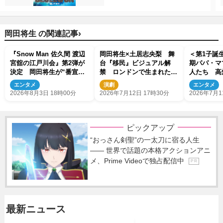
›
岡田将生 の関連記事
『Snow Man 佐久間 渡辺
岡田将生×土居志央梨 舞
＜第1子誕生
宮舘の江戸川会』第2弾が
台『移民』ビジュアル解
期パパ・マ
決定 岡田将生が“番宣な
禁 ロンドンで生まれた物
人たち 高
し”で再登場
語が東京へ
剛、藤田ニ
エンタメ
演劇
エンタメ
数
2026年8月3日 18時00分
2026年7月12日 17時30分
2026年7月1
ピックアップ
“おっさん剣聖”の一太刀に宿る人生
―― 世界で話題の本格アクションアニ
メ、Prime Videoで独占配信中
P R
最新ニュース