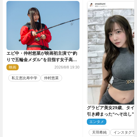
エビ中・仲村悠菜が映画初主演で“釣
りで五輪金メダル”を目指す女子高生
に！ 映画『つりこまち』今秋公開
映画
2026/8/8 19:30
私立恵比寿中学
仲村悠菜
グラビア美女29歳、タイ
引き締まった“へそ出し”
「可愛い過ぎる」
エンタメ
2
天羽希純
インスタグラ