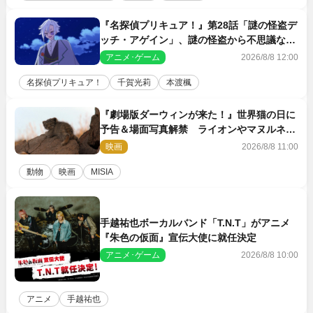
『名探偵プリキュア！』第28話「謎の怪盗デ
ッチ・アゲイン」、謎の怪盗から不思議な予
告状が届く
アニメ･ゲーム
2026/8/8 12:00
名探偵プリキュア！
千賀光莉
本渡楓
『劇場版ダーウィンが来た！』世界猫の日に
予告＆場面写真解禁 ライオンやマヌルネコ
の赤ちゃんが大集合
映画
2026/8/8 11:00
動物
映画
MISIA
手越祐也ボーカルバンド「T.N.T」がアニメ
『朱色の仮面』宣伝大使に就任決定
アニメ･ゲーム
2026/8/8 10:00
アニメ
手越祐也