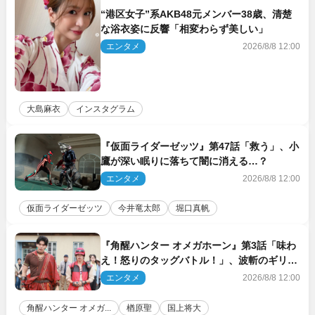
“港区女子”系AKB48元メンバー38歳、清楚
な浴衣姿に反響「相変わらず美しい」
エンタメ
2026/8/8 12:00
大島麻衣
インスタグラム
『仮面ライダーゼッツ』第47話「救う」、小
鷹が深い眠りに落ちて闇に消える…？
エンタメ
2026/8/8 12:00
仮面ライダーゼッツ
今井竜太郎
堀口真帆
『角醒ハンター オメガホーン』第3話「味わ
え！怒りのタッグバトル！」、波斬のギリコ
がハンターバトルを挑んできた！
エンタメ
2026/8/8 12:00
角醒ハンター オメガ...
楢原聖
国上将大