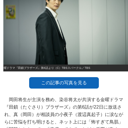
金曜ドラマ『田鎖ブラザーズ』第6話より（C）TBSスパークル／TBS
この記事の写真を見る
岡田将生が主演を務め、染谷将太が共演する金曜ドラマ
『田鎖（たぐさり）ブラザーズ』の第6話が22日に放送さ
れ、真（岡田）が相談員の小夜子（渡辺真起子）に涙なが
らに苦悩を打ち明けると、ネット上には「怖すぎて鳥肌」