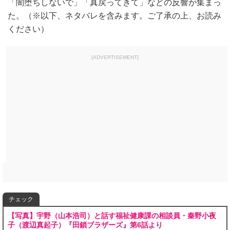
「闇堕ちしないで」「真戻ってきて」などの反響が集まっ
た。（※以下、ネタバレを含みます。ご了承の上、お読み
ください）
[ADVERTISEMENT]
チェック
【写真】宇野（山本浩司）と話す福祉健康課の相談員・秦野小夜
子（渡辺真起子）『田鎖ブラザーズ』第6話より