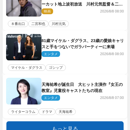
ーカット地上波初放送 川村元気監督＆二宮
コメント到着
映画
2026/8/8 08:00
８番出口
二宮和也
川村元気
81歳マイケル・ダグラス、23歳の愛娘キャリ
スと手をつないでガラパーティーに来場
エンタメ
2026/8/8 08:00
マイケル・ダグラス
ゴシップ
天海祐希が誕生日 大ヒット主演作『女王の
教室』児童役キャストたちの現在
エンタメ
2026/8/8 07:00
ライターコラム
ドラマ
天海祐希
もっと見る