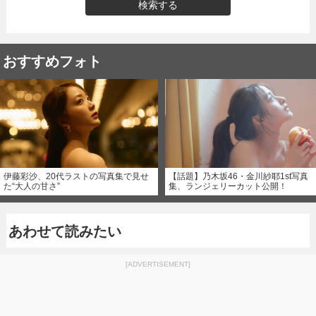
検索する
おすすめフォト
伊藤彩沙、20代ラストの写真集で見せ
【話題】乃木坂46・金川紗耶1st写真
た“大人の甘さ”
集、ランジェリーカット公開！
あわせて読みたい
[ADVERTISEMENT]