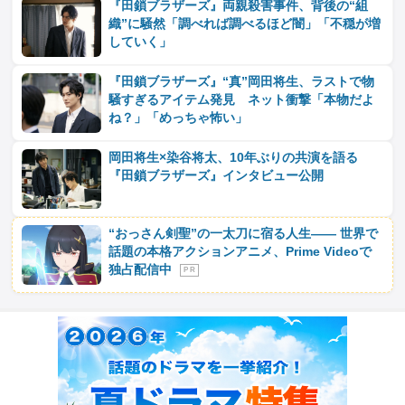
『田鎖ブラザーズ』両親殺害事件、背後の“組
織”に騒然「調べれば調べるほど闇」「不穏が増
していく」
『田鎖ブラザーズ』“真”岡田将生、ラストで物
騒すぎるアイテム発見 ネット衝撃「本物だよ
ね？」「めっちゃ怖い」
岡田将生×染谷将太、10年ぶりの共演を語る
『田鎖ブラザーズ』インタビュー公開
“おっさん剣聖”の一太刀に宿る人生―― 世界で
話題の本格アクションアニメ、Prime Videoで
独占配信中
P R