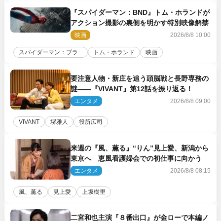
『スパイダーマン：BND』トム・ホランドが
アクション撮影の裏側を明かす特別映像解禁
映画
2026/8/8 10:00
スパイダーマン：ブラ...
トム・ホランド
映画
要注意人物・新庄を追う頭脳戦と長野専務の
謎――『VIVANT』第12話を振り返る！
エンタメ
2026/8/8 09:00
VIVANT
堺雅人
役所広司
来週の『風、薫る』“りん”見上愛、新潟から
東京へ 恵風看護婦会での初仕事に向かう
エンタメ
2026/8/8 08:15
風、薫る
見上愛
上坂樹里
二宮和也主演『８番出口』が金ローで本編ノ