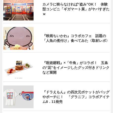
カメラに映らなければ“盗み”OK！ 体験
型コンビニ「ギガマート展」がヤバすぎた
ｗ
『映画ちいかわ』コラボカフェ 話題の
「人魚の煮付け」食べてみた〈取材レポ〉
『呪術廻戦』×「牛角」がコラボ！ 五条
の“茈”をイメージしたグッズ付きドリンク
など展開
『ドラえもん』の四次元ポケットがバッグ
やポーチに！ 「グラニフ」コラボアイテ
ム8．11発売