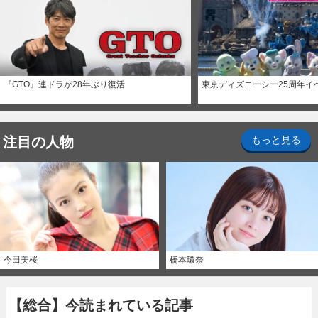
『GTO』連ドラが28年ぶり復活
東京ディズニーシー25周年イ
注目の人物
もっと見る
今田美桜
橋本環奈
【総合】今読まれている記事