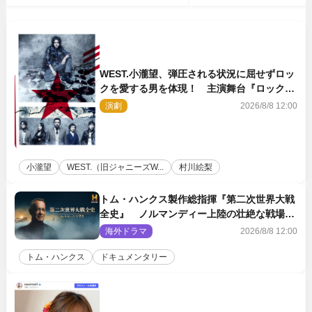
WEST.小瀧望、弾圧される状況に屈せずロッ
クを愛する男を体現！ 主演舞台『ロックン
ロール』ビジュアル解禁
演劇
2026/8/8 12:00
小瀧望
WEST.（旧ジャニーズW...
村川絵梨
トム・ハンクス製作総指揮『第二次世界大戦
全史』 ノルマンディー上陸の壮絶な戦場を
収めた特別映像解禁
海外ドラマ
2026/8/8 12:00
トム・ハンクス
ドキュメンタリー