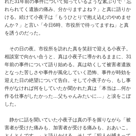
れた31年前の事件について知っているような素ぶりで「忘
れられてく遺族の痛み、分かりますよね？」と真に語りか
ける。続けて小夜子は「もうひとりで抱え込むのやめませ
んか？」と言い「今日6時、市役所で待ってますね」と真
を誘うのだった。
その日の夜。市役所を訪れた真を笑顔で迎える小夜子。
相談室で向かい合うと、真は小夜子に導かれるままに、31
年前の事件について語り始める。真は幼くして被害者遺族
となった苦しさや事件が風化していく恐怖、事件が時効を
迎えた日の絶望について告白。そして小夜子から、もし事
件がなければ何をしていたか聞かれた真は「本当は…何か
作る仕事がしたかった…父ちゃんみたいに…」と涙をこぼ
した。
静かに話を聞いていた小夜子は真の手を握りながら「被
害者が受けた痛みも、加害者が受ける痛みも、おあいこ。
とんとんです…」と語りかける。そして「犯人が捕まって