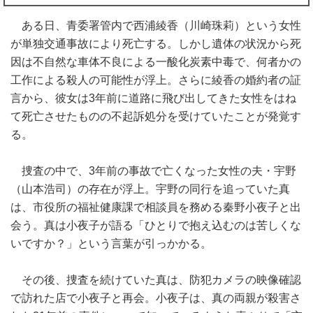
ある日、青委署管内で西浦綾香（川崎珠莉）という女性
が単独交通事故により死亡する。しかし遺体の状況から死
因は不自然な車体不良による一酸化炭素中毒で、何者かの
工作による殺人の可能性が浮上。さらに綾香の婚約者の証
言から、彼女は3年前に道路に飛び出してきた女性をはね
て死亡させたものの不起訴処分を受けていたことが発覚す
る。
捜査の中で、3年前の事故で亡くなった女性の夫・宇野
（山本浩司）の存在が浮上。宇野の同行を追っていた真
は、市役所の福祉健康課で相談員を務める秦野小夜子と出
会う。真は小夜子が語る「ひとりで抱え込むのは苦しくな
いですか？」という言葉が引っかかる。
その後、捜査を続けていた真は、防犯カメラの映像確認
で訪れた店で小夜子と再会。小夜子は、真の両親が殺害さ