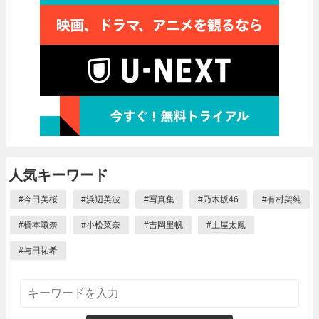
人気キーワード
#
今田美桜
#
浜辺美波
#
写真集
#
乃木坂46
#
有村架純
#
橋本環奈
#
小松菜奈
#
吉岡里帆
#
土屋太鳳
#
与田祐希