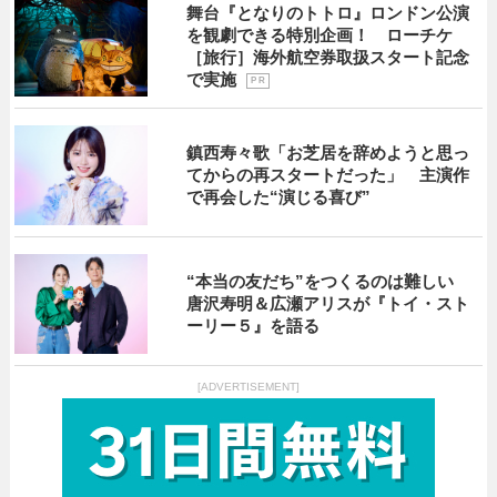
舞台『となりのトトロ』ロンドン公演
を観劇できる特別企画！ ローチケ
［旅行］海外航空券取扱スタート記念
で実施
P R
鎮西寿々歌「お芝居を辞めようと思っ
てからの再スタートだった」 主演作
で再会した“演じる喜び”
“本当の友だち”をつくるのは難しい
唐沢寿明＆広瀬アリスが『トイ・スト
ーリー５』を語る
[ADVERTISEMENT]