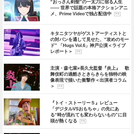
“おっさん剣聖”の一太刀に宿る人生
―― 世界で話題の本格アクションアニ
メ、Prime Videoで独占配信中
P R
キタニタツヤがゲストアーティストと
の対バンを通して見せた、“攻めのモー
ド” 「Hugs Vol.6」神戸公演＜ライブ
レポート＞
P R
主演・森七菜×長久允監督『炎上』 歌
舞伎町の過酷さときらきらを独特の映
像表現で描いた衝撃作＜出演者コラム
＞
P R
『トイ・ストーリー５』レビュー
「デジタルVSおもちゃ」の先にあ
る“時が流れても変わらないもの”に目
頭が熱くなる
P R