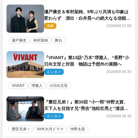
瀬戸康史＆有村架純、9年ぶり共演も印象は
変わらず 演出・白井晃への絶大なる信頼を
胸に舞台『キュー』に挑む
演劇
2026/8/9 07:00
瀬戸康史
有村架純
舞台
『VIVANT』第13話“乃木”堺雅人、“長野”小
日向文世と対面 物語は予想外の展開へ
エンタメ
2026/8/9 06:30
VIVANT
堺雅人
小日向文世
『豊臣兄弟！』第30回 “小一郎”仲野太賀、
天下人を目指す兄“秀吉”池松壮亮と“清須会
議”へ
エンタメ
2026/8/9 06:30
豊臣兄弟！
NHK大河ドラマ
仲野太賀