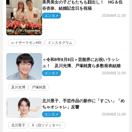
美男美女の子どもたちも顔出し！ HG＆住
谷杏奈、結婚記念日を祝福
エンタメ
2026/8/9 11:30
レイザーラモンHG
インスタグラム
＜令和8年8月8日＞芸能界にお祝いラッシ
ュ！ 及川光博、戸塚純貴ら多数発表結婚
エンタメ
2026/8/9 11:00
及川光博
戸塚純貴
北川景子、手芸作品の新作に「すごい」「め
ちゃオシャレ」反響
エンタメ
2026/8/9 11:00
北川景子
X（旧ツイッター）