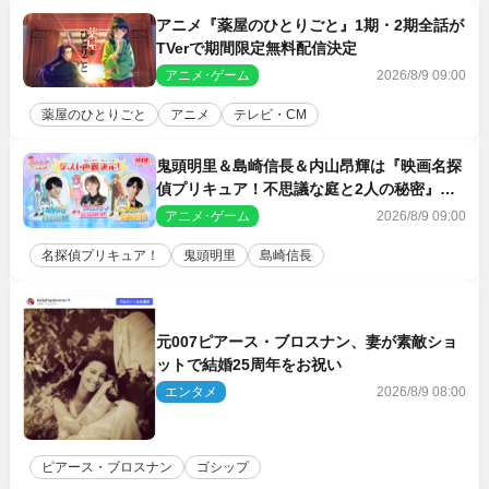
アニメ『薬屋のひとりごと』1期・2期全話が
TVerで期間限定無料配信決定
アニメ･ゲーム
2026/8/9 09:00
薬屋のひとりごと
アニメ
テレビ・CM
鬼頭明里＆島崎信長＆内山昂輝は『映画名探
偵プリキュア！不思議な庭と2人の秘密』ゲ
スト声優に決定
アニメ･ゲーム
2026/8/9 09:00
名探偵プリキュア！
鬼頭明里
島崎信長
元007ピアース・ブロスナン、妻が素敵ショ
ットで結婚25周年をお祝い
エンタメ
2026/8/9 08:00
ピアース・ブロスナン
ゴシップ