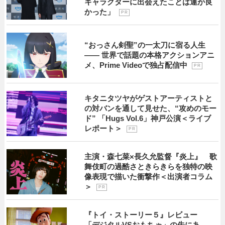
キャラクターに出会えたことは運が良
かった」
P R
“おっさん剣聖”の一太刀に宿る人生
―― 世界で話題の本格アクションアニ
メ、Prime Videoで独占配信中
P R
キタニタツヤがゲストアーティストと
の対バンを通して見せた、“攻めのモー
ド” 「Hugs Vol.6」神戸公演＜ライブ
レポート＞
P R
主演・森七菜×長久允監督『炎上』 歌
舞伎町の過酷さときらきらを独特の映
像表現で描いた衝撃作＜出演者コラム
＞
P R
『トイ・ストーリー５』レビュー
「デジタルVSおもちゃ」の先にあ