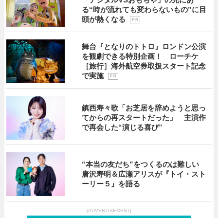
る“時が流れても変わらないもの”に目
頭が熱くなる
P R
舞台『となりのトトロ』ロンドン公演
を観劇できる特別企画！ ローチケ
［旅行］海外航空券取扱スタート記念
で実施
P R
鎮西寿々歌「お芝居を辞めようと思っ
てからの再スタートだった」 主演作
で再会した“演じる喜び”
“本当の友だち”をつくるのは難しい
唐沢寿明＆広瀬アリスが『トイ・スト
ーリー５』を語る
[ADVERTISEMENT]