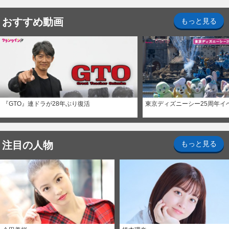
おすすめ動画
もっと見る
『GTO』連ドラが28年ぶり復活
東京ディズニーシー25周年イ
注目の人物
もっと見る