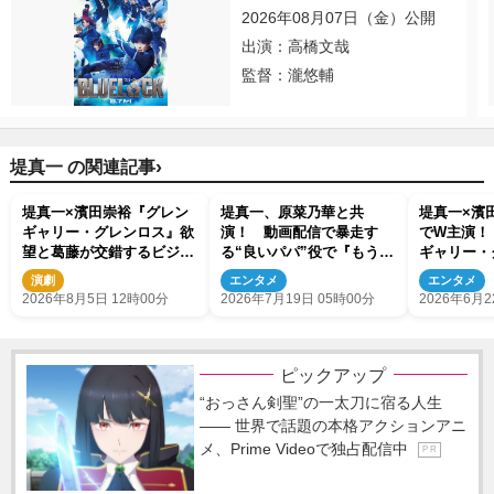
2026年08月07日（金）公開
出演：高橋文哉
監督：瀧悠輔
›
堤真一 の関連記事
堤真一×濱田崇裕『グレン
堤真一、原菜乃華と共
堤真一×濱
ギャリー・グレンロス』欲
演！ 動画配信で暴走す
でW主演！
望と葛藤が交錯するビジュ
る“良いパパ”役で『もうパ
ギャリー・
アル公開
パ！』出演決定
演決定
演劇
エンタメ
エンタメ
2026年8月5日 12時00分
2026年7月19日 05時00分
2026年6月2
ピックアップ
“おっさん剣聖”の一太刀に宿る人生
―― 世界で話題の本格アクションアニ
メ、Prime Videoで独占配信中
P R