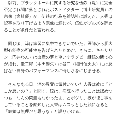
以前、ブラックホールに関する研究を伍鉄（堤）に完全
否定され闇に落とされたポストドクター（博士研究員）の
宗像（宮崎優）が、伍鉄の行為を雑誌社に訴えた。人香は
記事を取り下げるよう宗像に頼むが、伍鉄がブルズを辞め
ることが条件だと言われる。
同じ頃、涼は練習に集中できないでいた。医師から肥大
型心筋症の可能性を告げられたためだ。さらに、キャサリ
ン（円井わん）は出産の夢と車いすラグビー継続の間で心
が揺れ、圭二郎（本田響矢）は谷口（細田佳央太）には及
ばない自身のパフォーマンスに悔しさをにじませる。
そんなある日、涼の異変に気付いていた人香は彼に「ど
こか悪いの？」と聞く。涼は、病院へ行ったことは認めつ
つも「なんの問題もなかったよ」とポツリ。彼が隠し事を
していることを察知した人香はムスッとした顔になると
「結婚は無理だと思うな」と語りかける。