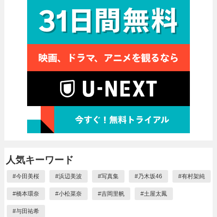
人気キーワード
#
今田美桜
#
浜辺美波
#
写真集
#
乃木坂46
#
有村架純
#
橋本環奈
#
小松菜奈
#
吉岡里帆
#
土屋太鳳
#
与田祐希