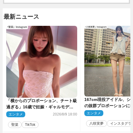
最新ニュース
167cm現役アイドル、シ
「横からのプロポーション、チート級
の抜群プロポーションに
過ぎる」16歳で妊娠・ギャルモデ
ぎる」
ル、最新投稿にネット衝撃「美しすぎ
エンタメ
2
エンタメ
2026/8/9 18:00
る」
八咲実夢
インスタグラ
聖菜
TikTok