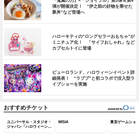
『鬼滅の刃』×「ジョイフル」第3弾＆第4
弾が開催決定！ “伊之助の好物を乗せた
豚丼”など登場へ
ハローキティの“ロングセラーおもちゃ”が
ミニチュア化！ 「サイフおしゃれ」など
カプセルトイに登場
ピューロランド、ハロウィーンイベント詳
細発表！ “ラブブ”と初コラボで没入型ラ
イブショーを実施
おすすめチケット
ユニバーサル・スタジオ・
MISIA
東京ゲームショウ2
ジャパン「ハロウィーン・
ホラー・ナイト ～オール
ナイト～パス」