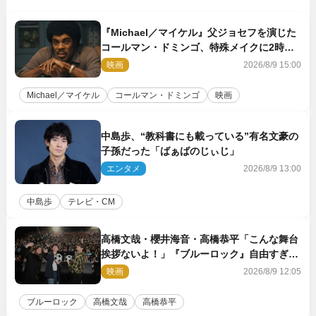
『Michael／マイケル』父ジョセフを演じた
コールマン・ドミンゴ、特殊メイクに2時間
半かかっていた
映画
2026/8/9 15:00
Michael／マイケル
コールマン・ドミンゴ
映画
中島歩、“教科書にも載っている”有名文豪の
子孫だった「ばぁばのじぃじ」
エンタメ
2026/8/9 13:00
中島歩
テレビ・CM
高橋文哉・櫻井海音・高橋恭平「こんな舞台
挨拶ないよ！」『ブルーロック』自由すぎる
イベントレポート
映画
2026/8/9 12:05
ブルーロック
高橋文哉
高橋恭平