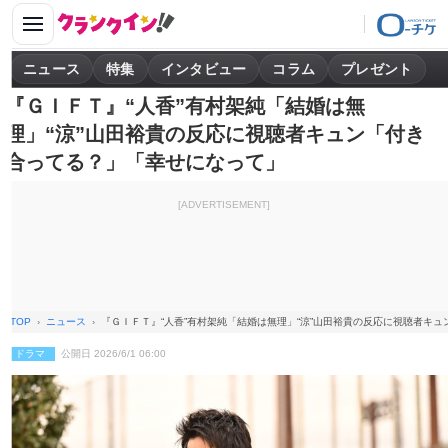
ニュース
特集
インタビュー
コラム
プレゼント
『ＧＩＦＴ』“人香”有村架純「結婚は無
理」“涼”山田裕貴の反応に視聴者キュン「付き
合ってる？」「幸せになって」
[ADVERTISEMENT]
TOP
ニュース
『ＧＩＦＴ』“人香”有村架純「結婚は無理」“涼”山田裕貴の反応に視聴者キ
ドラマ
公開日 2026/6/1 06:00