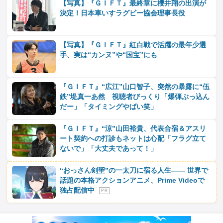
【写真】『ＧＩＦＴ』最終章に櫻井翔の出演が
決定！日本車いすラグビー協会理事長役
【写真】『ＧＩＦＴ』紅白戦で活躍の最年少選
手、実は“カンヌ”や“国宝”にも
『ＧＩＦＴ』“広江”山口智子、突然の暴露に“伍
鉄”堤真一あ然 視聴者びっくり「爆弾ぶっ込ん
だー」「タイミングやばい笑」
『ＧＩＦＴ』“涼”山田裕貴、代表合宿＆アスリ
ート契約への打診もネットは心配「フラグ立て
ないで」「大丈夫であって！」
“おっさん剣聖”の一太刀に宿る人生―― 世界で
話題の本格アクションアニメ、Prime Videoで
独占配信中
P R