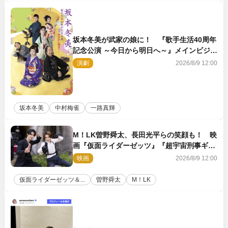
坂本冬美が武家の娘に！ 『歌手生活40周年
記念公演 ～今日から明日へ～』メインビジュ
アル公開
演劇
2026/8/9 12:00
坂本冬美
中村梅雀
一路真輝
M！LK曽野舜太、長田光平らの笑顔も！ 映
画『仮面ライダーゼッツ』『超宇宙刑事ギャ
バン インフィニティ』オフショット到着
映画
2026/8/9 12:00
仮面ライダーゼッツ＆...
曽野舜太
M！LK