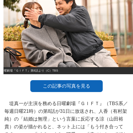
日曜劇場『ＧＩＦＴ』第8話より（C）TBS
この記事の写真を見る
堤真一が主演を務める日曜劇場『ＧＩＦＴ』（TBS系／
毎週日曜21時）の第8話が31日に放送され、人香（有村架
純）の「結婚は無理」という言葉に反応する涼（山田裕
貴）の姿が描かれると、ネット上には「もう付き合って