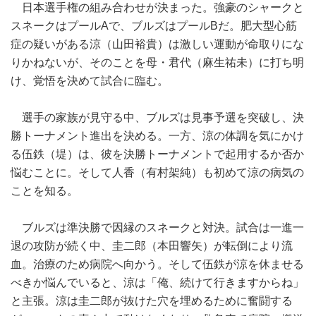
日本選手権の組み合わせが決まった。強豪のシャークと
スネークはプールAで、ブルズはプールBだ。肥大型心筋
症の疑いがある涼（山田裕貴）は激しい運動が命取りにな
りかねないが、そのことを母・君代（麻生祐未）に打ち明
け、覚悟を決めて試合に臨む。
選手の家族が見守る中、ブルズは見事予選を突破し、決
勝トーナメント進出を決める。一方、涼の体調を気にかけ
る伍鉄（堤）は、彼を決勝トーナメントで起用するか否か
悩むことに。そして人香（有村架純）も初めて涼の病気の
ことを知る。
ブルズは準決勝で因縁のスネークと対決。試合は一進一
退の攻防が続く中、圭二郎（本田響矢）が転倒により流
血。治療のため病院へ向かう。そして伍鉄が涼を休ませる
べきか悩んでいると、涼は「俺、続けて行きますからね」
と主張。涼は圭二郎が抜けた穴を埋めるために奮闘する