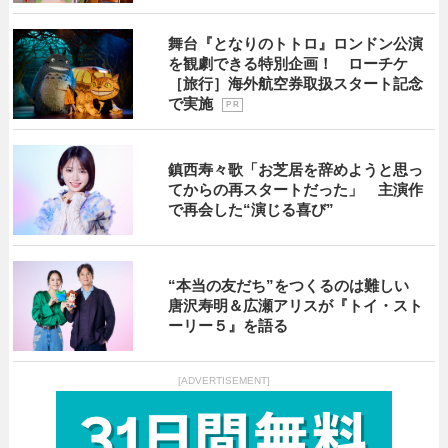
舞台『となりのトトロ』ロンドン公演
を観劇できる特別企画！ ローチケ
［旅行］海外航空券取扱スタート記念
で実施
P R
鎮西寿々歌「お芝居を辞めようと思っ
てからの再スタートだった」 主演作
で再会した“演じる喜び”
“本当の友だち”をつくるのは難しい
唐沢寿明＆広瀬アリスが『トイ・スト
ーリー５』を語る
[ADVERTISEMENT]