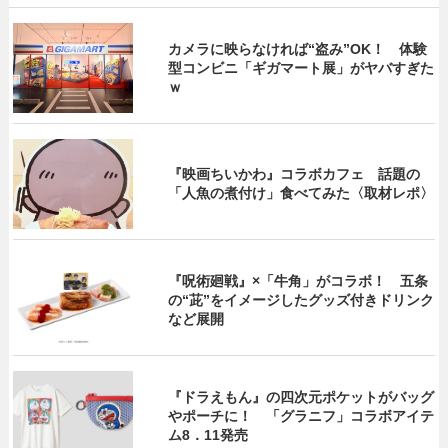
カメラに映らなければ“盗み”OK！ 体験
型コンビニ「ギガマート展」がヤバすぎた
ｗ
『映画ちいかわ』コラボカフェ 話題の
「人魚の煮付け」食べてみた〈取材レポ〉
『呪術廻戦』×「牛角」がコラボ！ 五条
の“茈”をイメージしたグッズ付きドリンク
など展開
『ドラえもん』の四次元ポケットがバッグ
やポーチに！ 「グラニフ」コラボアイテ
ム8．11発売