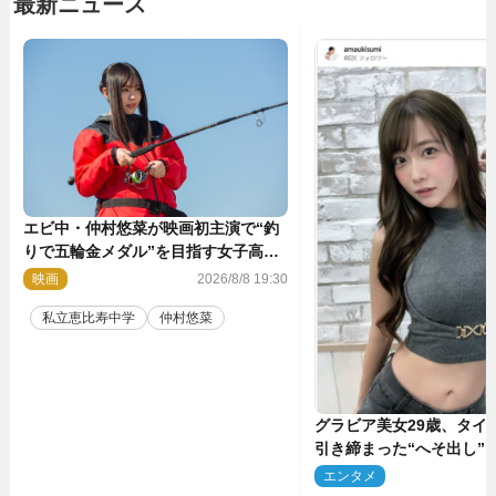
最新ニュース
エビ中・仲村悠菜が映画初主演で“釣
りで五輪金メダル”を目指す女子高生
に！ 映画『つりこまち』今秋公開
映画
2026/8/8 19:30
私立恵比寿中学
仲村悠菜
グラビア美女29歳、タイ
引き締まった“へそ出し”
「可愛い過ぎる」
エンタメ
2