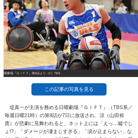
日曜劇場『ＧＩＦＴ』第9話より（C）TBS
この記事の写真を見る
堤真一が主演を務める日曜劇場『ＧＩＦＴ』（TBS系／
毎週日曜21時）の第9話が7日に放送され、涼（山田裕
貴）が悲劇に見舞われると、ネット上には「えっ…嘘でし
ょ!?」「ダメージが凄まじすぎる」「涙が止まらない」な