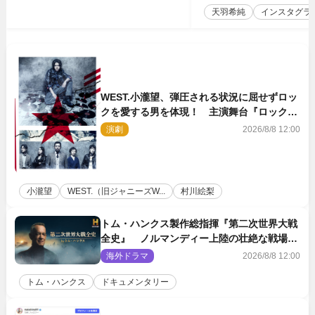
天羽希純
インスタグラ
WEST.小瀧望、弾圧される状況に屈せずロッ
クを愛する男を体現！ 主演舞台『ロックン
ロール』ビジュアル解禁
演劇
2026/8/8 12:00
小瀧望
WEST.（旧ジャニーズW...
村川絵梨
トム・ハンクス製作総指揮『第二次世界大戦
全史』 ノルマンディー上陸の壮絶な戦場を
収めた特別映像解禁
海外ドラマ
2026/8/8 12:00
トム・ハンクス
ドキュメンタリー