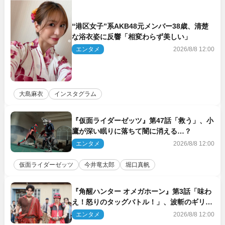
“港区女子”系AKB48元メンバー38歳、清楚
な浴衣姿に反響「相変わらず美しい」
エンタメ
2026/8/8 12:00
大島麻衣
インスタグラム
『仮面ライダーゼッツ』第47話「救う」、小
鷹が深い眠りに落ちて闇に消える…？
エンタメ
2026/8/8 12:00
仮面ライダーゼッツ
今井竜太郎
堀口真帆
『角醒ハンター オメガホーン』第3話「味わ
え！怒りのタッグバトル！」、波斬のギリコ
がハンターバトルを挑んできた！
エンタメ
2026/8/8 12:00