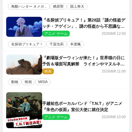
角醒ハンター オメガ...
楢原聖
国上将大
『名探偵プリキュア！』第28話「謎の怪盗デ
ッチ・アゲイン」、謎の怪盗から不思議な予
告状が届く
アニメ･ゲーム
2026/8/8 12:00
名探偵プリキュア！
千賀光莉
本渡楓
『劇場版ダーウィンが来た！』世界猫の日に
予告＆場面写真解禁 ライオンやマヌルネコ
の赤ちゃんが大集合
映画
2026/8/8 11:00
動物
映画
MISIA
手越祐也ボーカルバンド「T.N.T」がアニメ
『朱色の仮面』宣伝大使に就任決定
アニメ･ゲーム
2026/8/8 10:00