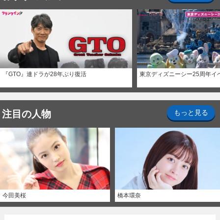
『GTO』連ドラが28年ぶり復活
東京ディズニーシー25周年イ
注目の人物
もっと見る
今田美桜
橋本環奈