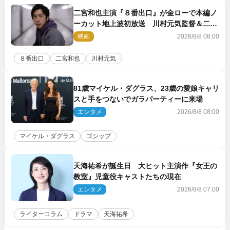
二宮和也主演『８番出口』が金ローで本編ノ
ーカット地上波初放送 川村元気監督＆二宮
コメント到着
映画
2026/8/8 08:00
８番出口
二宮和也
川村元気
81歳マイケル・ダグラス、23歳の愛娘キャリ
スと手をつないでガラパーティーに来場
エンタメ
2026/8/8 08:00
マイケル・ダグラス
ゴシップ
天海祐希が誕生日 大ヒット主演作『女王の
教室』児童役キャストたちの現在
エンタメ
2026/8/8 07:00
ライターコラム
ドラマ
天海祐希