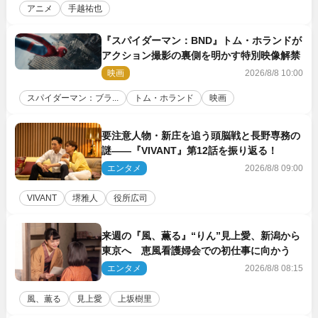
アニメ
手越祐也
『スパイダーマン：BND』トム・ホランドが
アクション撮影の裏側を明かす特別映像解禁
映画
2026/8/8 10:00
スパイダーマン：ブラ...
トム・ホランド
映画
要注意人物・新庄を追う頭脳戦と長野専務の
謎――『VIVANT』第12話を振り返る！
エンタメ
2026/8/8 09:00
VIVANT
堺雅人
役所広司
来週の『風、薫る』“りん”見上愛、新潟から
東京へ 恵風看護婦会での初仕事に向かう
エンタメ
2026/8/8 08:15
風、薫る
見上愛
上坂樹里