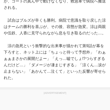
が、コートの真ん中で動けなくなり、救急車で病院へ搬送
される。
試合はブルズが辛くも勝利。病院で意識を取り戻した涼
はチームの勝利を喜ぶが、その後、容態が急変。涼は両親
や伍鉄、人香に見守られながら息を引き取るのだった…。
涼の急死という衝撃的な出来事が描かれて第9話が幕を
下ろすと、ネット上には「ちょっと待って予想外」「わぁ
ぁぁまさかの展開だよー」「えっ…嘘でしょ!?つらすぎる
んだけど…」「ダメージが凄まじすぎる」「涼くん…涙が
止まらない」「あかんて…泣くて」といった反響が寄せら
れた。
[ADVERTISEMENT]