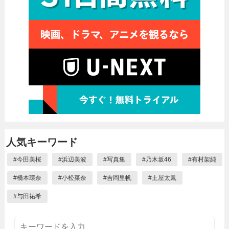
人気キーワード
#
今田美桜
#
浜辺美波
#
写真集
#
乃木坂46
#
有村架純
#
橋本環奈
#
小松菜奈
#
吉岡里帆
#
土屋太鳳
#
与田祐希