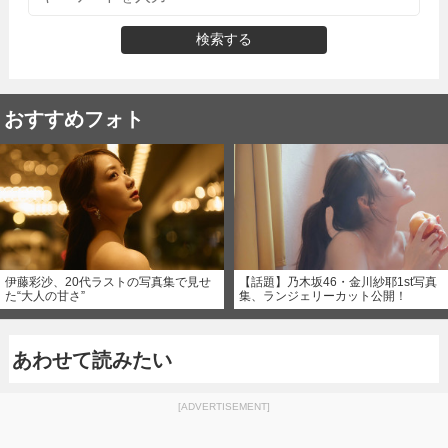
検索する
おすすめフォト
伊藤彩沙、20代ラストの写真集で見せ
【話題】乃木坂46・金川紗耶1st写真
た“大人の甘さ”
集、ランジェリーカット公開！
あわせて読みたい
[ADVERTISEMENT]