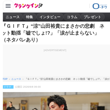
ニュース
特集
インタビュー
コラム
プレゼント
『ＧＩＦＴ』“涼”山田裕貴にまさかの悲劇 ネ
ット動揺「嘘でしょ!?」「涙が止まらない」
（ネタバレあり）
[ADVERTISEMENT]
TOP
ニュース
『ＧＩＦＴ』“涼”山田裕貴にまさかの悲劇 ネット動揺「嘘でしょ!?」「涙
ドラマ
公開日 2026/6/8 06:00