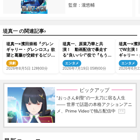
監督：瀧悠輔
›
堤真一 の関連記事
堤真一×濱田崇裕『グレン
堤真一、原菜乃華と共
堤真一×濱
ギャリー・グレンロス』欲
演！ 動画配信で暴走す
でW主演！
望と葛藤が交錯するビジュ
る“良いパパ”役で『もうパ
ギャリー・
アル公開
パ！』出演決定
演決定
演劇
エンタメ
エンタメ
2026年8月5日 12時00分
2026年7月19日 05時00分
2026年6月2
ピックアップ
“おっさん剣聖”の一太刀に宿る人生
―― 世界で話題の本格アクションアニ
メ、Prime Videoで独占配信中
P R