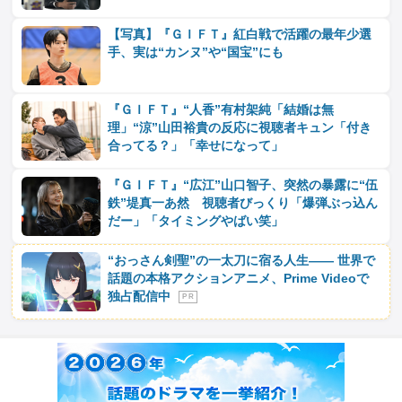
【写真】『ＧＩＦＴ』紅白戦で活躍の最年少選
手、実は“カンヌ”や“国宝”にも
『ＧＩＦＴ』“人香”有村架純「結婚は無
理」“涼”山田裕貴の反応に視聴者キュン「付き
合ってる？」「幸せになって」
『ＧＩＦＴ』“広江”山口智子、突然の暴露に“伍
鉄”堤真一あ然 視聴者びっくり「爆弾ぶっ込ん
だー」「タイミングやばい笑」
“おっさん剣聖”の一太刀に宿る人生―― 世界で
話題の本格アクションアニメ、Prime Videoで
独占配信中
P R