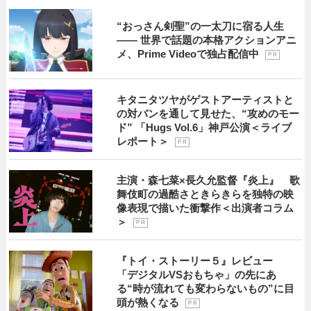
“おっさん剣聖”の一太刀に宿る人生
―― 世界で話題の本格アクションアニ
メ、Prime Videoで独占配信中
P R
キタニタツヤがゲストアーティストと
の対バンを通して見せた、“攻めのモー
ド” 「Hugs Vol.6」神戸公演＜ライブ
レポート＞
P R
主演・森七菜×長久允監督『炎上』 歌
舞伎町の過酷さときらきらを独特の映
像表現で描いた衝撃作＜出演者コラム
＞
P R
『トイ・ストーリー５』レビュー
「デジタルVSおもちゃ」の先にあ
る“時が流れても変わらないもの”に目
頭が熱くなる
P R