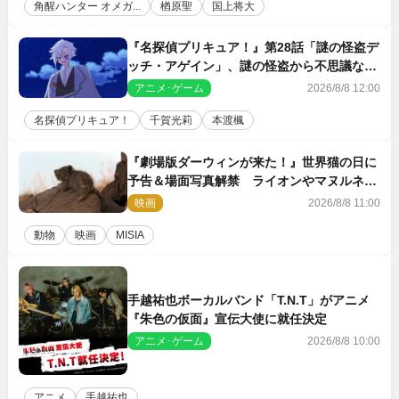
角醒ハンター オメガ...
楢原聖
国上将大
『名探偵プリキュア！』第28話「謎の怪盗デ
ッチ・アゲイン」、謎の怪盗から不思議な予
告状が届く
アニメ･ゲーム
2026/8/8 12:00
名探偵プリキュア！
千賀光莉
本渡楓
『劇場版ダーウィンが来た！』世界猫の日に
予告＆場面写真解禁 ライオンやマヌルネコ
の赤ちゃんが大集合
映画
2026/8/8 11:00
動物
映画
MISIA
手越祐也ボーカルバンド「T.N.T」がアニメ
『朱色の仮面』宣伝大使に就任決定
アニメ･ゲーム
2026/8/8 10:00
アニメ
手越祐也