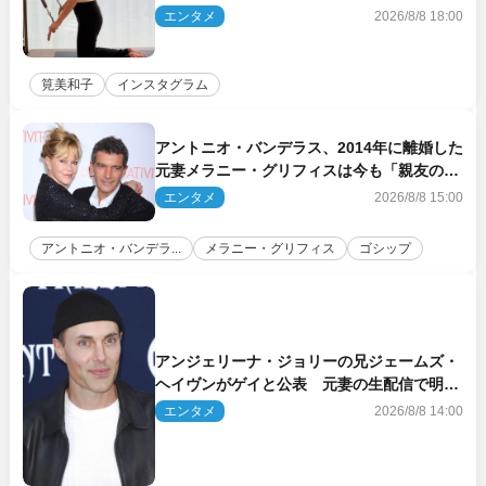
エンタメ
2026/8/8 18:00
筧美和子
インスタグラム
アントニオ・バンデラス、2014年に離婚した
元妻メラニー・グリフィスは今も「親友の一
人」
エンタメ
2026/8/8 15:00
アントニオ・バンデラ...
メラニー・グリフィス
ゴシップ
アンジェリーナ・ジョリーの兄ジェームズ・
ヘイヴンがゲイと公表 元妻の生配信で明ら
かに
エンタメ
2026/8/8 14:00