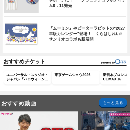
やポーチに！ 「グラニフ」コラボアイテ
ム8．11発売
『ムーミン』やピーターラビットの“2027
年版カレンダー”登場！ くらはしれい×
サンリオコラボも新展開
おすすめチケット
ユニバーサル・スタジオ・
東京ゲームショウ2026
新日本プロレス G
ジャパン「ハロウィーン・
CLIMAX 36
ホラー・ナイト ～オール
ナイト～パス」
おすすめ動画
もっと見る