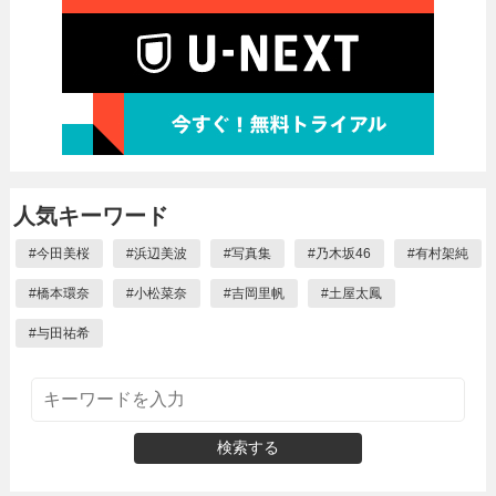
人気キーワード
#
今田美桜
#
浜辺美波
#
写真集
#
乃木坂46
#
有村架純
#
橋本環奈
#
小松菜奈
#
吉岡里帆
#
土屋太鳳
#
与田祐希
検索する