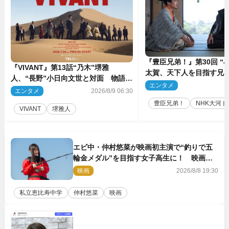
『豊臣兄弟！』第30回 “
『VIVANT』第13話“乃木”堺雅
太賀、天下人を目指す兄“
人、“長野”小日向文世と対面 物語は
亮と“清須会議”へ
エンタメ
2
予想外の展開へ
エンタメ
2026/8/9 06:30
豊臣兄弟！
NHK大河ド
VIVANT
堺雅人
エビ中・仲村悠菜が映画初主演で“釣りで五
輪金メダル”を目指す女子高生に！ 映画
『つりこまち』今秋公開
映画
2026/8/8 19:30
私立恵比寿中学
仲村悠菜
映画