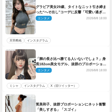
グラビア美女29歳、タイトなニット引き締ま
った“へそ出し”コーデに反響「可愛い過ぎ
る」
エンタメ
2026/8/8 18:00
天羽希純
インスタグラム
「脚の長さ比べ勝てる人いないでしょ？」身
長182cm美女モデル、抜群のプロポーション
にネット衝撃
エンタメ
2026/8/8 18:00
ミシャ
インスタグラム
X（旧ツイッター）
筧美和子、抜群プロポーションにネット衝撃
「美しすぎる」「スゴイ」