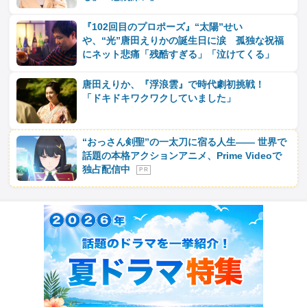
『102回目のプロポーズ』“太陽”せい
や、“光”唐田えりかの誕生日に涙 孤独な祝福
にネット悲痛「残酷すぎる」「泣けてくる」
唐田えりか、『浮浪雲』で時代劇初挑戦！
「ドキドキワクワクしていました」
“おっさん剣聖”の一太刀に宿る人生―― 世界で
話題の本格アクションアニメ、Prime Videoで
独占配信中
P R