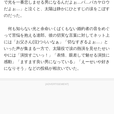
で光を一番悲しませる男になるんだよぉ…バ…バカヤロウ
だよぉ…」と泣くと、太陽は静かにひとすじの涙をこぼす
のだった。
何も知らない光と余命いくばくもない婚約者の音をめぐ
って苦悩を抱える達郎。彼の切実な言葉に対してネット上
には「お父さん(泣)つらいなぁ」「切なすぎるよぉ…」と
いった声が集まる一方で、太陽役で涙の熱演を見せたせい
やには「演技すごいっ！」「表情、眼差しで魅せる演技に
感動」「ますます良い男になっている」「えーせいや好き
になりそう」などの投稿が相次いでいた。
[ADVERTISEMENT]