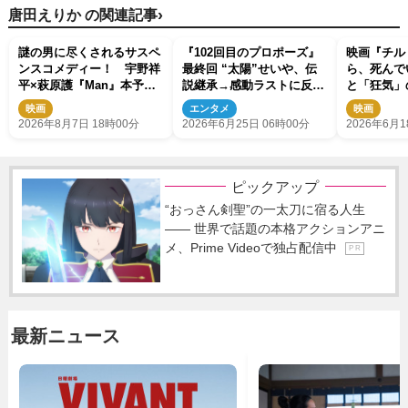
›
唐田えりか の関連記事
謎の男に尽くされるサスペ
『102回目のプロポーズ』
映画『チル
ンスコメディー！ 宇野祥
最終回 “太陽”せいや、伝
ら、死んで
平×萩原護『Man』本予告
説継承→感動ラストに反響
と「狂気」
＆新ビジュアル解禁
「愛が大きすぎる」「泣い
えたキャラ
映画
エンタメ
映画
た」（ネタバレあり）
2026年8月7日 18時00分
2026年6月25日 06時00分
2026年6月1
ピックアップ
“おっさん剣聖”の一太刀に宿る人生
―― 世界で話題の本格アクションアニ
メ、Prime Videoで独占配信中
P R
最新ニュース