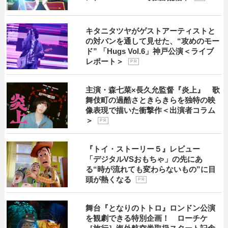
キタニタツヤがゲストアーティストと
の対バンを通して見せた、“攻めのモー
ド” 「Hugs Vol.6」神戸公演＜ライブ
レポート＞
P R
主演・森七菜×長久允監督『炎上』 歌
舞伎町の過酷さときらきらを独特の映
像表現で描いた衝撃作＜出演者コラム
＞
P R
『トイ・ストーリー５』レビュー
「デジタルVSおもちゃ」の先にあ
る“時が流れても変わらないもの”に目
頭が熱くなる
P R
舞台『となりのトトロ』ロンドン公演
を観劇できる特別企画！ ローチケ