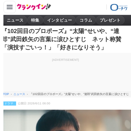
ニュース
特集
インタビュー
コラム
プレゼント
『102回目のプロポーズ』“太陽”せいや、“達
郎”武田鉄矢の言葉に涙ひとすじ ネット称賛
「演技すごいっ！」「好きになりそう」
[ADVERTISEMENT]
TOP
ニュース
『102回目のプロポーズ』“太陽”せいや、“達郎”武田鉄矢の言葉に涙ひとす
ドラマ
公開日 2026/6/11 06:00