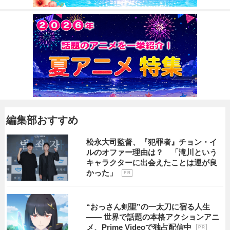
編集部おすすめ
松永大司監督、『犯罪者』チョン・イ
ルのオファー理由は？ 「滝川という
キャラクターに出会えたことは運が良
かった」
P R
“おっさん剣聖”の一太刀に宿る人生
―― 世界で話題の本格アクションアニ
メ、Prime Videoで独占配信中
P R