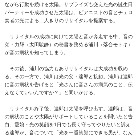
ながら行動を続ける太陽。サプライズも交えた光の誕生日
パーティーを成功させた太陽は、ピアニストの音とチェロ
奏者の光による二人きりのリサイタルを提案する。
リサイタルの成功に向けて太陽と音が奔走する中、音の
弟・力輝（太田駿静）の秘書を務める浦川（落合モトキ）
が音の病状を知ってしまう。
その後、浦川の協力もありリサイタルは大成功を収め
る。その一方で、浦川は光の父・達郎と接触。浦川は達郎
に音の病状を告げると「光さんに音さんの病気のこと、伝
えなくていいんですか？」と問いかける。
リサイタル終了後、達郎は太陽を呼び出す。達郎は、音
の病状のことや太陽がサポートしていることを聞いたと告
白。愛娘・光の笑顔を1日でも長く守ってやりたいと訴え
る達郎が、音について「光を一番笑顔にできる男が、なん