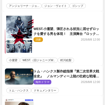
アンジェリーナ・ジョ...
ジョン・ヴォイト
ゴシップ
WEST.小瀧望、弾圧される状況に屈せずロッ
クを愛する男を体現！ 主演舞台『ロックン
ロール』ビジュアル解禁
演劇
2026/8/8 12:00
小瀧望
WEST.（旧ジャニーズW...
村川絵梨
トム・ハンクス製作総指揮『第二次世界大戦
全史』 ノルマンディー上陸の壮絶な戦場を
収めた特別映像解禁
海外ドラマ
2026/8/8 12:00
トム・ハンクス
ドキュメンタリー