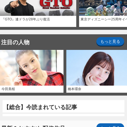
『GTO』連ドラが28年ぶり復活
東京ディズニーシー25周年イ
注目の人物
もっと見る
今田美桜
橋本環奈
【総合】今読まれている記事