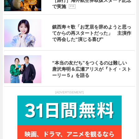
［旅行］海外航空券取扱スタート記念
で実施
P R
鎮西寿々歌「お芝居を辞めようと思っ
てからの再スタートだった」 主演作
で再会した“演じる喜び”
“本当の友だち”をつくるのは難しい
唐沢寿明＆広瀬アリスが『トイ・スト
ーリー５』を語る
[ADVERTISEMENT]