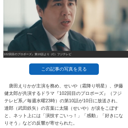
『102回目のプロポーズ』第10話より（C）フジテレビ
この記事の写真を見る
唐田えりかが主演を務め、せいや（霜降り明星）、伊藤
健太郎が共演するドラマ『102回目のプロポーズ』（フジ
テレビ系／毎週水曜23時）の第10話が10日に放送され、
達郎（武田鉄矢）の言葉に太陽（せいや）が涙をこぼす
と、ネット上には「演技すごいっ！」「感動」「好きにな
りそう」などの反響が寄せられた。