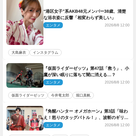
“港区女子”系AKB48元メンバー38歳、清楚
な浴衣姿に反響「相変わらず美しい」
エンタメ
2026/8/8 12:00
大島麻衣
インスタグラム
『仮面ライダーゼッツ』第47話「救う」、小
鷹が深い眠りに落ちて闇に消える…？
エンタメ
2026/8/8 12:00
仮面ライダーゼッツ
今井竜太郎
堀口真帆
『角醒ハンター オメガホーン』第3話「味わ
え！怒りのタッグバトル！」、波斬のギリコ
がハンターバトルを挑んできた！
エンタメ
2026/8/8 12:00