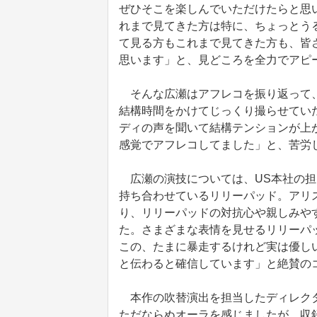
ぜひそこを楽しんでいただけたらと思
れまで見てきた方は特に、ちょっとう
て見る方もこれまで見てきた方も、皆
思います」と、見どころを全力でアピ
そんな広瀬はアフレコを振り返って、
結構時間をかけてじっくり撮らせてい
ディの声を聞いて結構テンションが上
感覚でアフレコしてました」と、苦労
広瀬の演技については、US本社の担
持ち合わせているリリーパッド。アリ
り、リリーパッドの対抗心や親しみや
た。さまざまな表情を見せるリリーパ
この、たまに暴走するけれど実は優し
と伝わると確信しています」と絶賛の
本作の吹替演出を担当したディレクタ
ただならぬオーラを感じましたが、収