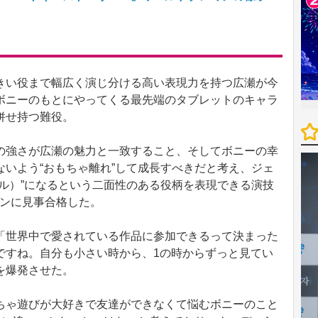
い役まで幅広く演じ分ける高い表現力を持つ広瀬が今
ボニーのもとにやってくる最先端のタブレットのキャラ
併せ持つ難役。
強さが広瀬の魅力と一致すること、そしてボニーの幸
いよう“おもちゃ離れ”して成長すべきだと考え、ジェ
ル）”になるという二面性のある役柄を表現できる演技
ョンに見事合格した。
世界中で愛されている作品に参加できるって決まった
ですね。自分も小さい時から、1の時からずっと見てい
を爆発させた。
ゃ遊びが大好きで友達ができなくて悩むボニーのこと