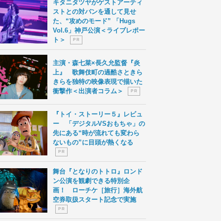
キタニタツヤがゲストアーティ
ストとの対バンを通して見せ
た、“攻めのモード” 「Hugs
Vol.6」神戸公演＜ライブレポー
ト＞
P R
主演・森七菜×長久允監督『炎
上』 歌舞伎町の過酷さときら
きらを独特の映像表現で描いた
衝撃作＜出演者コラム＞
P R
『トイ・ストーリー５』レビュ
ー 「デジタルVSおもちゃ」の
先にある“時が流れても変わら
ないもの”に目頭が熱くなる
P R
舞台『となりのトトロ』ロンド
ン公演を観劇できる特別企
画！ ローチケ［旅行］海外航
空券取扱スタート記念で実施
P R