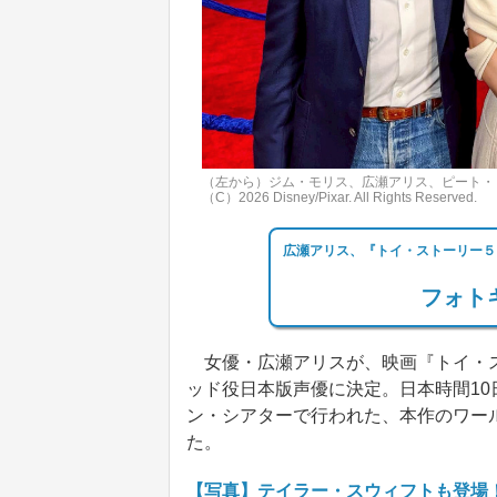
（左から）ジム・モリス、広瀬アリス、ピート
（C）2026 Disney/Pixar. All Rights Reserved.
広瀬アリス、『トイ・ストーリー５
フォトギ
女優・広瀬アリスが、映画『トイ・ス
ッド役日本版声優に決定。日本時間1
ン・シアターで行われた、本作のワー
た。
【写真】テイラー・スウィフトも登場