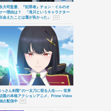
永大司監督、『犯罪者』チョン・イルのオ
ァー理由は？ 「滝川というキャラクター
出会えたことは運が良かった」
P R
おっさん剣聖”の一太刀に宿る人生―― 世界
話題の本格アクションアニメ、Prime Video
独占配信中
P R