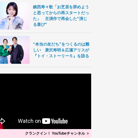
鎮西寿々歌「お芝居を辞めよう
と思ってからの再スタートだっ
た」 主演作で再会した“演じ
る喜び”
“本当の友だち”をつくるのは難
しい 唐沢寿明＆広瀬アリスが
『トイ・ストーリー５』を語る
クランクイン！ YouTubeチャンネル ＞