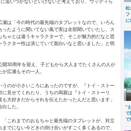
りに追いつかないといけないと考えており、ウッディら
松
フ
に
瀬は「今の時代の最先端のタブレットなので、いろん
あったように聞いてない風で実は全部聞いていたし、ス
もちゃとは違うキャラクターで、そこが魅力的だなと思
ャラクター性は演じていて面白いなと思いました」と明
開30周年を迎え、子どもから大人までたくさんの人が
たが広瀬もその一人。
うのが小さいころにあったのですが、『トイ・ストー
対に見せてくれたり、うちの両親は『トイ・ストーリ
親も大好きだからそれを伝えたかったんだと思います」
告白した。
“
で
で
「これまでのおもちゃと最先端のタブレットが、対立
れまでにない今どきの掛け合いがすごく多くあるので、