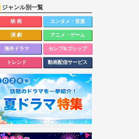
ジャンル別一覧
映画
エンタメ・音楽
演劇
アニメ・ゲーム
海外ドラマ
セレブ&ゴシップ
トレンド
動画配信サービス