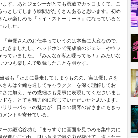
います。あとジェシーがとても勇敢でカッコよくて、こ
るっとしてしまう瞬間がたくさんあると思います。初め
さんが楽しめる『トイ・ストーリー５』になっていると
ールした。
「声優さんのお仕事っていうのは本当に大変なので、
ただきましたし、ヘッドホンで完成前のジェシーやウッ
がっていました。『みんなが私と喋ってる！』みたいな
しつつも楽しんで収録したことを明かす。
当者も「たまに暴走してしまうものの、実は優しさを
スさんは全編を通してキャラクターを深く理解してお
すさに加え、その繊細さも見事に表現してくださいまし
ッドを、とても魅力的に演じていただいたと思います。
いリリーパッドの魅力が、日本の観客の皆さまにもきっ
コメントを寄せている。
ーの鍛冶谷功も「まっすぐに画面を見つめる集中力に
録が進むにつれ、良い意味で肩の力が抜けて、違った一