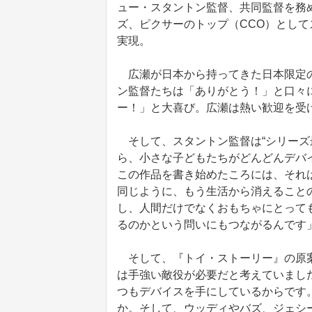
ュー・スタントン監督、共同監督を務
ズ、ピクサーのトップ（CCO）とし
実現。
広瀬が日本から持ってきた日本限定の
ン監督たちは「ありがとう！」と口々
ー！」と大喜び。広瀬は熱い歓迎を受
そして、スタントン監督は“シリーズ
ら、小さな子どもたちがどんどんデバ
この作品を書き始めたころには、それ
同じように、もう生活から消えること
し、人間だけでなくおもちゃにとって
るのかという問いにもつながるんです
そして、『トイ・ストーリー』の原案
は手強い敵役が必要だと考えていまし
つもデバイスを手にしているからです
か。そして、ウッディやバズ、ジェシ