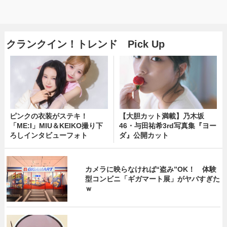
クランクイン！トレンド Pick Up
ピンクの衣装がステキ！
【大胆カット満載】乃木坂
「ME:I」MIU＆KEIKO撮り下
46・与田祐希3rd写真集『ヨー
ろしインタビューフォト
ダ』公開カット
カメラに映らなければ“盗み”OK！ 体験
型コンビニ「ギガマート展」がヤバすぎた
ｗ