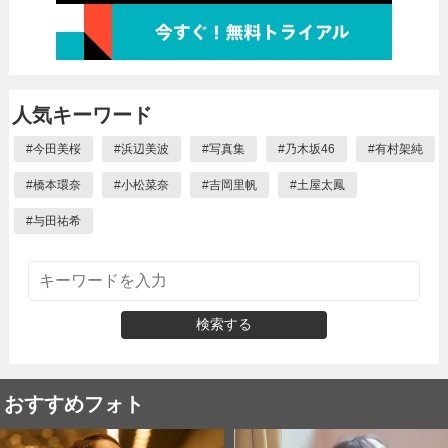
人気キーワード
#
今田美桜
#
浜辺美波
#
写真集
#
乃木坂46
#
有村架純
#
橋本環奈
#
小松菜奈
#
吉岡里帆
#
土屋太鳳
#
与田祐希
検索する
おすすめフォト