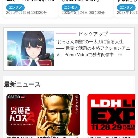
いなぁ」
念」 ファ
エンタメ
エンタメ
エンタメ
る」と共感
2025年6月9日 12時20分
2025年5月24日 08時00分
2023年10月
ピックアップ
“おっさん剣聖”の一太刀に宿る人生
―― 世界で話題の本格アクションアニ
メ、Prime Videoで独占配信中
P R
最新ニュース