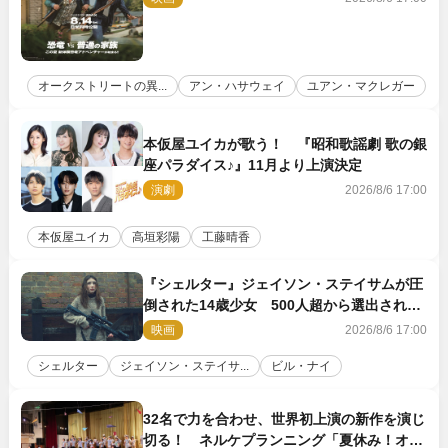
オークストリートの異...
アン・ハサウェイ
ユアン・マクレガー
本仮屋ユイカが歌う！ 『昭和歌謡劇 歌の銀
座パラダイス♪』11月より上演決定
演劇
2026/8/6 17:00
本仮屋ユイカ
高垣彩陽
工藤晴香
『シェルター』ジェイソン・ステイサムが圧
倒された14歳少女 500人超から選出された
新鋭ボディ・レイ・ブレスナックとは
映画
2026/8/6 17:00
シェルター
ジェイソン・ステイサ...
ビル・ナイ
32名で力を合わせ、世界初上演の新作を演じ
切る！ ネルケプランニング「夏休み！オ