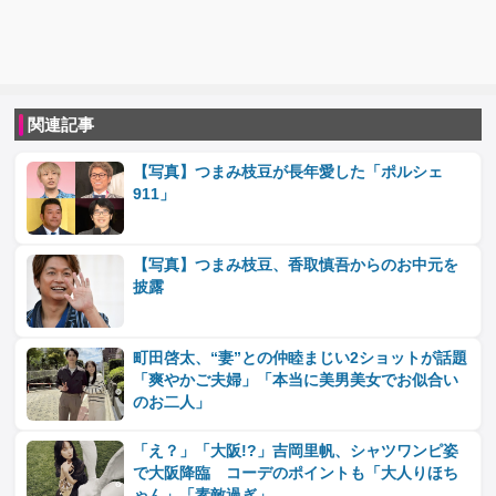
関連記事
【写真】つまみ枝豆が長年愛した「ポルシェ
911」
【写真】つまみ枝豆、香取慎吾からのお中元を
披露
町田啓太、“妻”との仲睦まじい2ショットが話題
「爽やかご夫婦」「本当に美男美女でお似合い
のお二人」
「え？」「大阪!?」吉岡里帆、シャツワンピ姿
で大阪降臨 コーデのポイントも「大人りほち
ゃん」「素敵過ぎ」