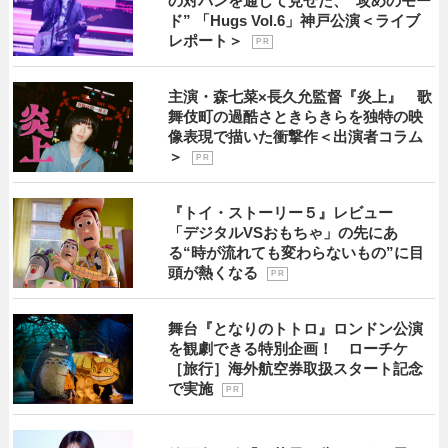
の対バンを通して見せた、“攻めのモー
ド” 「Hugs Vol.6」神戸公演＜ライブ
レポート＞
P R
主演・森七菜×長久允監督『炎上』 歌
舞伎町の過酷さときらきらを独特の映
像表現で描いた衝撃作＜出演者コラム
＞
P R
『トイ・ストーリー５』レビュー
「デジタルVSおもちゃ」の先にあ
る“時が流れても変わらないもの”に目
頭が熱くなる
P R
舞台『となりのトトロ』ロンドン公演
を観劇できる特別企画！ ローチケ
［旅行］海外航空券取扱スタート記念
で実施
P R