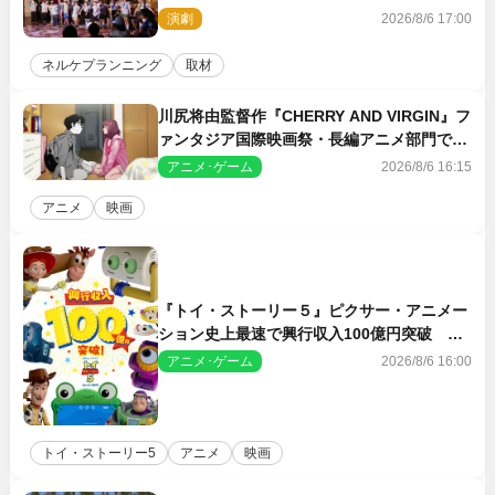
ン・ワークショップ2026」レポート【最終
演劇
2026/8/6 17:00
日】
ネルケプランニング
取材
川尻将由監督作『CHERRY AND VIRGIN』フ
ァンタジア国際映画祭・長編アニメ部門で観
客賞・金賞受賞！
アニメ･ゲーム
2026/8/6 16:15
アニメ
映画
『トイ・ストーリー５』ピクサー・アニメー
ション史上最速で興行収入100億円突破 シ
リーズNo.1興収が目前
アニメ･ゲーム
2026/8/6 16:00
トイ・ストーリー5
アニメ
映画