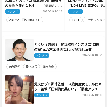
31歳こどおじ・18歳底辺YouTuberら
LDHアーティスト20組
の根性を叩きなおす！ 『男磨きハウ
『LDH LIVE‐EXPO』
ス』第2弾コーチ陣発表
技場で開催決定
エンタメ
2026/8/6 20:42
エンタメ
2
ABEMA（旧AbemaTV）
EXILE
三代目 J Soul Brot
どういう関係!? 的場浩司インスタに“自慢
の娘”元乃木坂46美女2人が登場し反響
エンタメ
2026/8/6 18:00
的場浩司
鈴木絢音
堀未央奈
元夫はプロ野球監督 54歳美魔女モデルにネ
ット衝撃「圧倒的に美しい」「最強クラス」
「うっとり」
エンタメ
2026/8/6 18:00