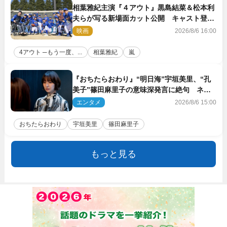
相葉雅紀主演『４アウト』黒島結菜＆松本利
夫らが写る新場面カット公開 キャスト登壇
イベントも決定
映画
2026/8/6 16:00
4アウト ─もう一度、...
相葉雅紀
嵐
『おちたらおわり』“明日海”宇垣美里、“孔
美子”篠田麻里子の意味深発言に絶句 ネッ
ト驚き「まさか」「意外な展開」
エンタメ
2026/8/6 15:00
おちたらおわり
宇垣美里
篠田麻里子
もっと見る