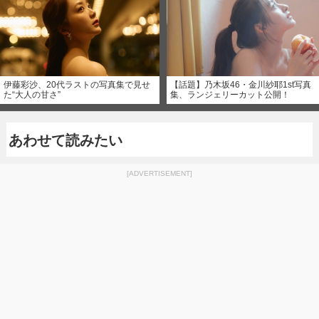
伊藤彩沙、20代ラストの写真集で見せ
【話題】乃木坂46・金川紗耶1st写真
た“大人の甘さ”
集、ランジェリーカット公開！
あわせて読みたい
[ADVERTISEMENT]