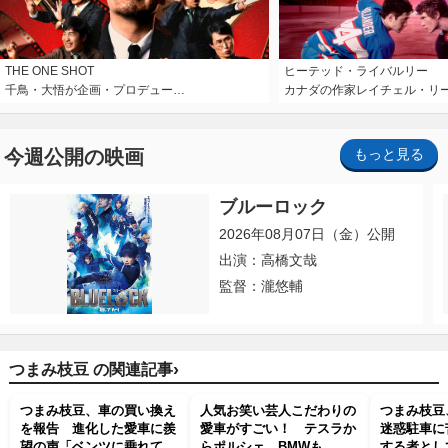
THE ONE SHOT
ヒーテッド・ライバルリー
千鳥・大悟が企画・プロデュー…
カナダの作家レイチェル・リ
今週公開の映画
もっと見る
ブルーロック
2026年08月07日（金）公開
出演：高橋文哉
監督：瀧悠輔
›
つまみ枝豆 の関連記事
つまみ枝豆、車の買い換え
人気お笑い芸人こだわりの
つまみ枝豆
を報告 進化した愛車に羨
愛車がすごい！ テスラか
迷惑駐車に
望の声「ベンツに乗れてい
らポルシェ、BMWも
する者とし