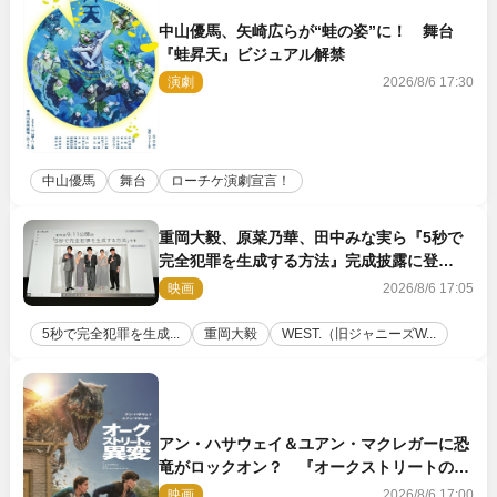
中山優馬、矢崎広らが“蛙の姿”に！ 舞台
『蛙昇天』ビジュアル解禁
演劇
2026/8/6 17:30
中山優馬
舞台
ローチケ演劇宣言！
重岡大毅、原菜乃華、田中みな実ら『5秒で
完全犯罪を生成する方法』完成披露に登
壇！ それぞれのAI活用術も発表
映画
2026/8/6 17:05
5秒で完全犯罪を生成...
重岡大毅
WEST.（旧ジャニーズW...
アン・ハサウェイ＆ユアン・マクレガーに恐
竜がロックオン？ 『オークストリートの異
変』新ビジュアル＆本編映像初解禁
映画
2026/8/6 17:00