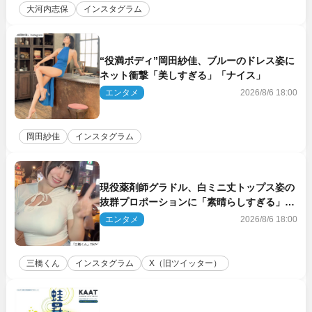
大河内志保
インスタグラム
“役満ボディ”岡田紗佳、ブルーのドレス姿に
ネット衝撃「美しすぎる」「ナイス」
エンタメ
2026/8/6 18:00
岡田紗佳
インスタグラム
現役薬剤師グラドル、白ミニ丈トップス姿の
抜群プロポーションに「素晴らしすぎる」
「すっっっご！」とネット絶賛
エンタメ
2026/8/6 18:00
三橋くん
インスタグラム
X（旧ツイッター）