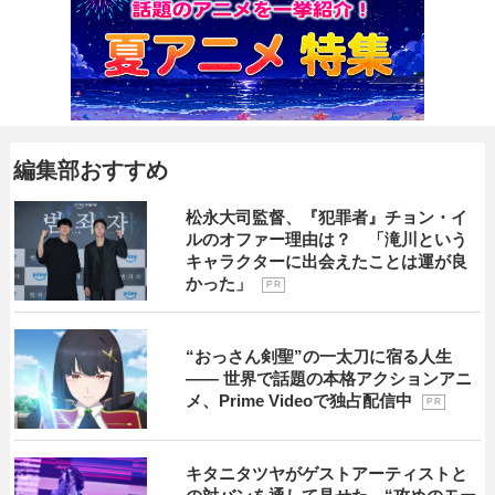
編集部おすすめ
松永大司監督、『犯罪者』チョン・イ
ルのオファー理由は？ 「滝川という
キャラクターに出会えたことは運が良
かった」
P R
“おっさん剣聖”の一太刀に宿る人生
―― 世界で話題の本格アクションアニ
メ、Prime Videoで独占配信中
P R
キタニタツヤがゲストアーティストと