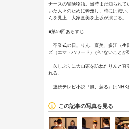
ナースの冒険物語。当時まだ知られて
いた人々のために奔走し、時には戦い
んを見上、大家直美を上坂が演じる。
■第59回あらすじ
卒業式の日。りん、直美、多江（生田
ズ（エマ・ハワード）がいないことが
久しぶりに大山家を訪ねたりんと直美
れる。
連続テレビ小説『風、薫る』はNHK
この記事の写真を見る