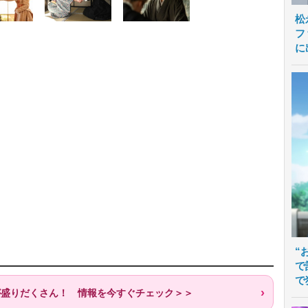
松
フ
に
“
で
で
歌が盛りだくさん！ 情報を今すぐチェック＞＞