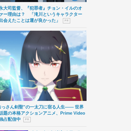
永大司監督、『犯罪者』チョン・イルのオ
ァー理由は？ 「滝川というキャラクター
出会えたことは運が良かった」
P R
おっさん剣聖”の一太刀に宿る人生―― 世界
話題の本格アクションアニメ、Prime Video
独占配信中
P R