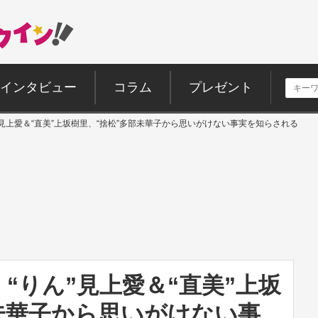
インタビュー
コラム
プレゼント
見上愛＆“直美”上坂樹里、“捨松”多部未華子から思いがけない事実を知らされる
“りん”見上愛＆“直美”上坂
未華子から思いがけない事