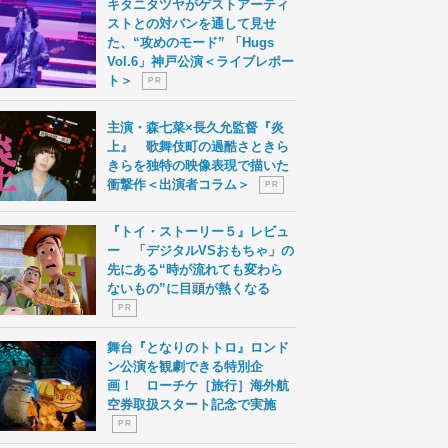
キタニタツヤがゲストアーティ
ストとの対バンを通して見せ
た、“攻めのモード” 「Hugs
Vol.6」神戸公演＜ライブレポー
ト＞
P R
主演・森七菜×長久允監督『炎
上』 歌舞伎町の過酷さときら
きらを独特の映像表現で描いた
衝撃作＜出演者コラム＞
P R
『トイ・ストーリー５』レビュ
ー 「デジタルVSおもちゃ」の
先にある“時が流れても変わら
ないもの”に目頭が熱くなる
P R
舞台『となりのトトロ』ロンド
ン公演を観劇できる特別企
画！ ローチケ［旅行］海外航
空券取扱スタート記念で実施
P R