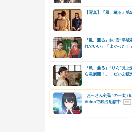
【写真】『風、薫る』第5
『風、薫る』妹“安”早坂
れでいい」「よかった！
『風、薫る』“りん”見上
ら急展開！」「だいぶ破
“おっさん剣聖”の一太刀
Videoで独占配信中
P R