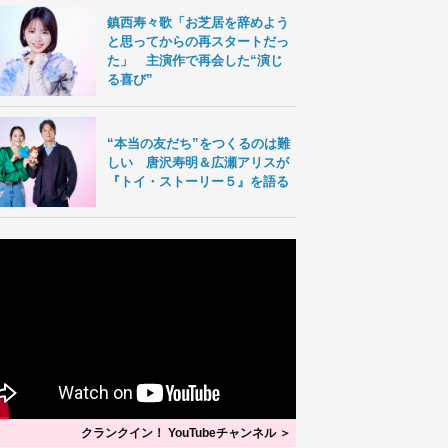
鎮西寿々歌「お芝居を辞めよう
と思ってからの再スタートだっ
た」 主演作で再会した“演じ
る喜び”
“本当の友だち”をつくるのは難
しい 唐沢寿明＆広瀬アリスが
『トイ・ストーリー５』を語る
クランクイン！ YouTubeチャンネル ＞