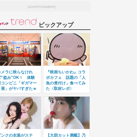
[ADVERTISEMENT]
ピックアップ
カメラに映らなけれ
『映画ちいかわ』コラ
ば“盗み”OK！ 体験
ボカフェ 話題の「人
型コンビニ「ギガマー
魚の煮付け」食べてみ
ト展」がヤバすぎたｗ
た〈取材レポ〉
ピンクの衣装がステ
【大胆カット満載】乃