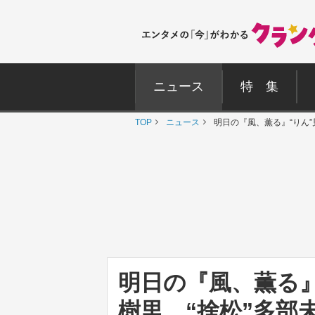
ニュース
特 集
TOP
ニュース
明日の『風、薫る』“りん”
明日の『風、薫る』
樹里、“捨松”多部