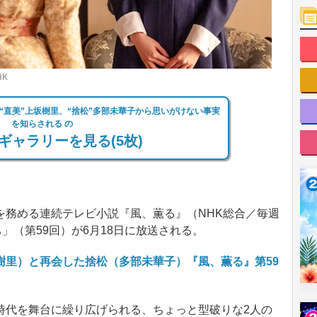
K
“直美”上坂樹里、“捨松”多部未華子から思いがけない事実
を知らされる の
ギャラリーを見る(5枚)
務める連続テレビ小説『風、薫る』（NHK総合／毎週
」（第59回）が6月18日に放送される。
樹里）と再会した捨松（多部未華子）『風、薫る』第59
代を舞台に繰り広げられる、ちょっと型破りな2人の