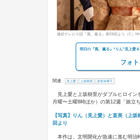
連続テレビ小説『風、薫る』第59回より（C）NH
明日の『風、薫る』“りん”見上愛＆
フォト
関連 :
見上愛
上坂樹里
多部未華子
見上愛と上坂樹里がダブルヒロインを
月曜〜土曜8時ほか）の第12週「旅立ち
【写真】りん（見上愛）と直美（上坂
回より
本作は、文明開化が急速に進む明治時