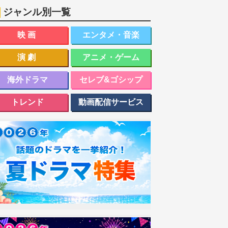
ジャンル別一覧
映画
エンタメ・音楽
演劇
アニメ・ゲーム
海外ドラマ
セレブ&ゴシップ
トレンド
動画配信サービス