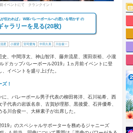
ヵ月前イベントにて クランクイン！
気が伝われば」 W杯バレーボールへの思いを明かす の
ャラリーを見る(20枚)
井流星
小瀧望
宮司愛海
中田久美
川合俊一
照史、中間淳太、神山智洋、藤井流星、濱田崇裕、小瀧
ールドカップバレーボール2019』1ヵ月前イベントに登
し、イベントを盛り上げた。
ーズ！
かに、バレーボール男子代表の柳田将洋、石川祐希、西
女子代表の岩坂名奈、古賀紗理那、黒後愛、石井優希、
める川合俊一、大林素子が出席した。
2019』のスペシャルサポーターを務めるジャニーズ
hot!!」も担当。同曲について重岡は「楽曲のパワーがある