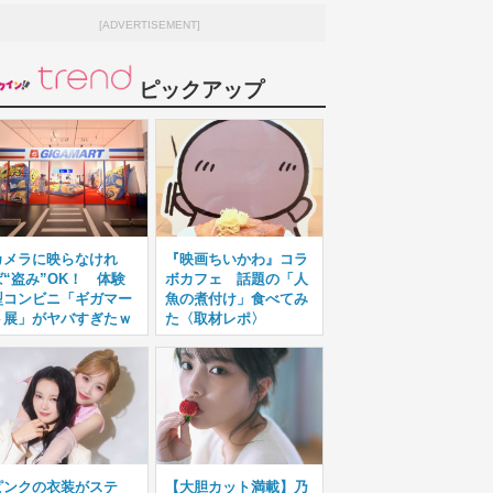
[ADVERTISEMENT]
ピックアップ
カメラに映らなけれ
『映画ちいかわ』コラ
ば“盗み”OK！ 体験
ボカフェ 話題の「人
型コンビニ「ギガマー
魚の煮付け」食べてみ
ト展」がヤバすぎたｗ
た〈取材レポ〉
ピンクの衣装がステ
【大胆カット満載】乃