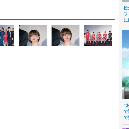
松
フ
に
“
で
で