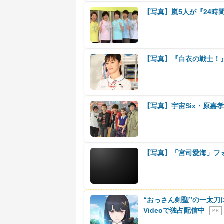
【写真】嵐5人が『24時
【写真】『白衣の戦士！
【写真】宇宙Six・原嘉
【写真】「宮司愛海」フ
“おっさん剣聖”の一太刀
Videoで独占配信中
P R