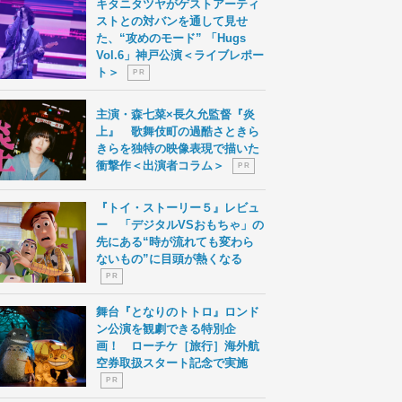
キタニタツヤがゲストアーティ
ストとの対バンを通して見せ
た、“攻めのモード” 「Hugs
Vol.6」神戸公演＜ライブレポー
ト＞
P R
主演・森七菜×長久允監督『炎
上』 歌舞伎町の過酷さときら
きらを独特の映像表現で描いた
衝撃作＜出演者コラム＞
P R
『トイ・ストーリー５』レビュ
ー 「デジタルVSおもちゃ」の
先にある“時が流れても変わら
ないもの”に目頭が熱くなる
P R
舞台『となりのトトロ』ロンド
ン公演を観劇できる特別企
画！ ローチケ［旅行］海外航
空券取扱スタート記念で実施
P R