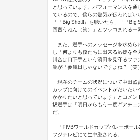
と思っています。パフォーマンスを通
ているので、僕らの熱気が伝わればい
「『Big Shot!!』を聴いたら」「『B
回言うねん（笑）」とツッコまれる一
また、選手へのメッセージを求められ
し「何よりも僕たちに出来る応援を全
川合は口下手という濱田を見守るファ
瀧が「参観日じゃないですよね？（笑
現在のチームの状況について中田監督
カップに向けてのイベントがだいたい
かかりたいと思っています」とコメン
坂選手は「明日からもう一度ギアチェ
だ。
『FIVBワールドカップバレーボール2
フジテレビにて生中継される。