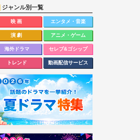
ジャンル別一覧
映画
エンタメ・音楽
演劇
アニメ・ゲーム
海外ドラマ
セレブ&ゴシップ
トレンド
動画配信サービス