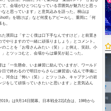
じて、会場がひとつになっている雰囲気が魅力だと思っ
いなと思っています」と意気込みを語った。桐山は
ig Shot!!』を聴けば」など何度もアピールし、重岡に「何
幕も。
た濱田は「すごく僕は口下手なんですけど」と前置き
力でやりますので一緒に頑張りましょう」とコメント。
ンのことを「お母さんみたい（笑）」と例え、笑顔。小
）」とツッコむと、会場からは爆笑が起こった。
は「一生懸命、いま練習に励んでいますが、ワールド
今日で終わるので明日からさらに練習追い込んで準備に
ト。河合は「怖い（笑）」とツッコみ、キャプテンの岩
ンジをして頑張っていきたいと思います」と意気込ん
019』は9月14日開幕。日本戦全22試合は、19時から