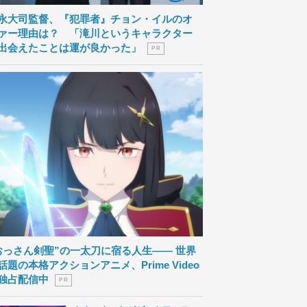
永大司監督、『犯罪者』チョン・イルのオ
ァー理由は？ 「滝川というキャラクター
出会えたことは運が良かった」
P R
おっさん剣聖”の一太刀に宿る人生―― 世界
話題の本格アクションアニメ、Prime Video
独占配信中
P R