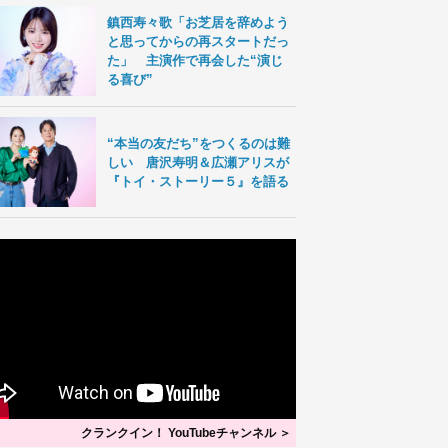
鎮西寿々歌「お芝居を辞めよう
と思ってからの再スタートだっ
た」 主演作で再会した“演じ
る喜び”
“本当の友だち”をつくるのは難
しい 唐沢寿明＆広瀬アリスが
『トイ・ストーリー５』を語る
クランクイン！ YouTubeチャンネル ＞