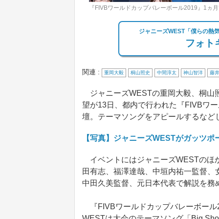
『FIVBワールドカップバレーボール2019』1
ジャニーズWEST「僕らの熱
フォトギ
関連 :
重岡大毅
桐山照史
中間淳太
神山智洋
藤
ジャニーズWESTの重岡大毅、桐山
望が13日、都内で行われた『FIVBワ
壇。テーマソングをアピールするなど
【写真】ジャニーズWESTがガッツポ
イベントにはジャニーズWESTのほ
田有志、福澤達哉、中垣内祐一監督、
中田久美監督、元日本代表で解説を務
『FIVBワールドカップバレーボール
WESTは大会のテーマソング「Big S