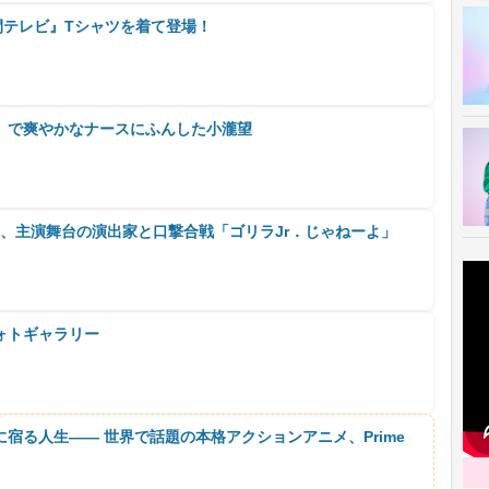
間テレビ』Tシャツを着て登場！
』で爽やかなナースにふんした小瀧望
孝、主演舞台の演出家と口撃合戦「ゴリラJr．じゃねーよ」
ォトギャラリー
に宿る人生―― 世界で話題の本格アクションアニメ、Prime