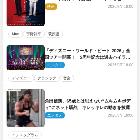
ビジュアル解禁
映画
2026/8/7 18:00
Man
宇野祥平
萩原護
「ディズニー・ワールド・ビート 2026」全
国ツアー開幕！ 5周年記念は過去ハイライ
ト＆クルーズ旅を大満喫！【潜入レポート】
エンタメ
2026/8/7 18:00
ディズニー
クラシック
音楽
角田信朗、65歳とは思えない“ムキムキボデ
ィ”にネット騒然 キレッキレの動きを披露
エンタメ
2026/8/7 18:00
インスタグラム