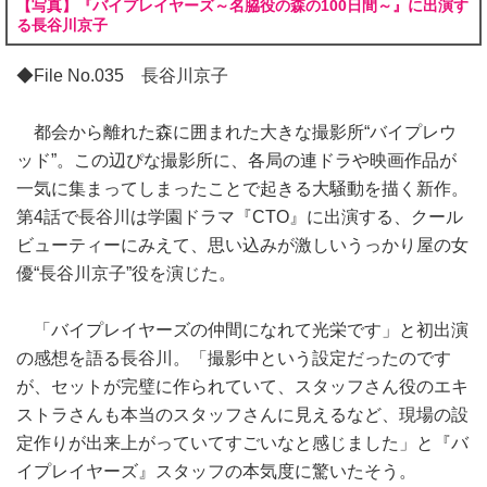
【写真】『バイプレイヤーズ～名脇役の森の100日間～』に出演す
る長谷川京子
◆File No.035 長谷川京子
都会から離れた森に囲まれた大きな撮影所“バイプレウ
ッド”。この辺ぴな撮影所に、各局の連ドラや映画作品が
一気に集まってしまったことで起きる大騒動を描く新作。
第4話で長谷川は学園ドラマ『CTO』に出演する、クール
ビューティーにみえて、思い込みが激しいうっかり屋の女
優“長谷川京子”役を演じた。
「バイプレイヤーズの仲間になれて光栄です」と初出演
の感想を語る長谷川。「撮影中という設定だったのです
が、セットが完璧に作られていて、スタッフさん役のエキ
ストラさんも本当のスタッフさんに見えるなど、現場の設
定作りが出来上がっていてすごいなと感じました」と『バ
イプレイヤーズ』スタッフの本気度に驚いたそう。