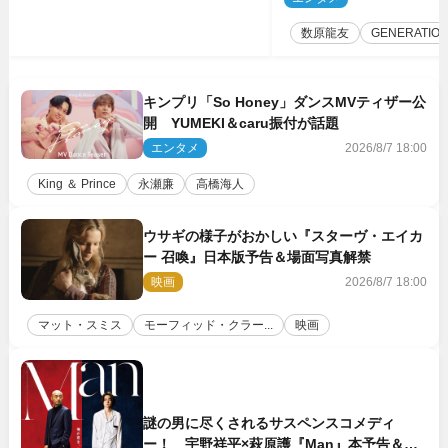
ば」
数原龍友
GENERATIO
キンプリ「So Honey」ダンスMVティザー公
開 YUMEKI＆caru振付が話題
エンタメ
2026/8/7 18:00
King ＆ Prince
永瀬廉
高橋海人
ウサギの様子がおかしい『スターヴ・エイカ
ー 召喚』日本版予告＆場面写真解禁
映画
2026/8/7 18:00
マット・スミス
モーフィッド・クラー...
映画
謎の男に尽くされるサスペンスコメディ
ー！ 宇野祥平×萩原護『Man』本予告＆新