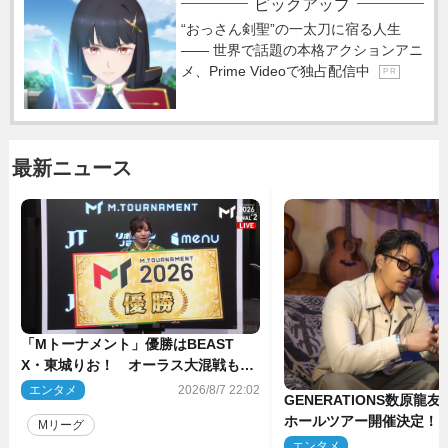
ピックアップ
“おっさん剣聖”の一太刀に宿る人生
―― 世界で話題の本格アクションアニ
メ、Prime Videoで独占配信中
P R
最新ニュース
「Mトーナメント」優勝はBEAST
X・東城りお！ オーラス大混戦も最
後は自ら和了って幕引き
エンタメ
2026/8/7 22:02
GENERATIONS数原龍
ホールツアー開催決定！
Mリーグ
た瞬間を、音に乗せてお
エンタメ
2