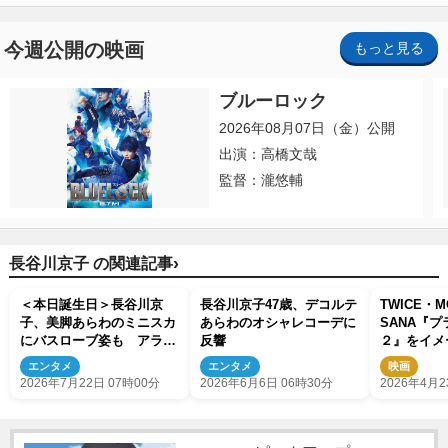
今週公開の映画
もっと見る
ブルーロック
2026年08月07日（金）公開
出演：高橋文哉
監督：瀧悠輔
›
長谷川京子 の関連記事
＜本日誕生日＞長谷川京
長谷川京子47歳、デコルテ
TWICE・
子、美脚あらわのミニスカ
あらわのオシャレコーデに
SANA『
にバスローブ姿も アラフ
反響
２』をイメ
ィフと思えない美スタイ
なドレスで
エンタメ
エンタメ
映画
ル！
アンバサダ
2026年7月22日 07時00分
2026年6月6日 06時30分
2026年4月2