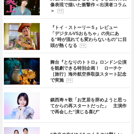
像表現で描いた衝撃作＜出演者コラム
＞
P R
『トイ・ストーリー５』レビュー
「デジタルVSおもちゃ」の先にあ
る“時が流れても変わらないもの”に目
頭が熱くなる
P R
舞台『となりのトトロ』ロンドン公演
を観劇できる特別企画！ ローチケ
［旅行］海外航空券取扱スタート記念
で実施
P R
鎮西寿々歌「お芝居を辞めようと思っ
てからの再スタートだった」 主演作
で再会した“演じる喜び”