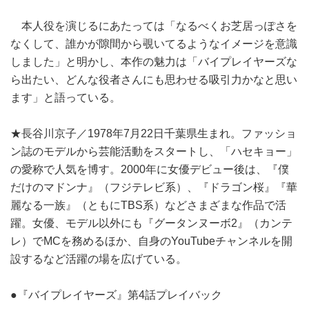
本人役を演じるにあたっては「なるべくお芝居っぽさを
なくして、誰かが隙間から覗いてるようなイメージを意識
しました」と明かし、本作の魅力は「バイプレイヤーズな
ら出たい、どんな役者さんにも思わせる吸引力かなと思い
ます」と語っている。
★長谷川京子／1978年7月22日千葉県生まれ。ファッショ
ン誌のモデルから芸能活動をスタートし、「ハセキョー」
の愛称で人気を博す。2000年に女優デビュー後は、『僕
だけのマドンナ』（フジテレビ系）、『ドラゴン桜』『華
麗なる一族』（ともにTBS系）などさまざまな作品で活
躍。女優、モデル以外にも『グータンヌーボ2』（カンテ
レ）でMCを務めるほか、自身のYouTubeチャンネルを開
設するなど活躍の場を広げている。
●『バイプレイヤーズ』第4話プレイバック