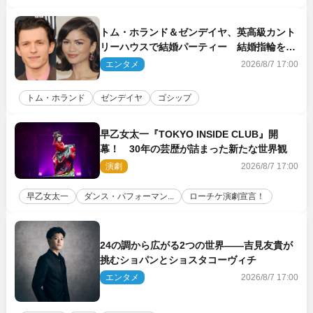
トム・ホランド＆ゼンデイヤ、英高級カント
リーハウスで結婚パーティー 結婚指輪を身
に着けたトムも初キャッチ
エンタメ
2026/8/7 17:00
トム・ホランド
ゼンデイヤ
ゴシップ
早乙女太一『TOKYO INSIDE CLUB』開
幕！ 30年の芸歴が詰まった新たな世界観
演劇
2026/8/7 17:00
早乙女太一
ダンス・パフォーマン...
ローチケ演劇宣言！
24の調から広がる2つの世界――吉見友貴が
挑むショパンとショスタコーヴィチ
エンタメ
2026/8/7 17:00