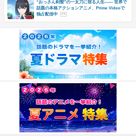
“おっさん剣聖”の一太刀に宿る人生―― 世界で
話題の本格アクションアニメ、Prime Videoで
独占配信中
P R