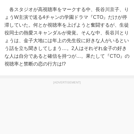
各スタジオが高視聴率をマークする中、長谷川京子、り
ょうW主演で送る4チャンの学園ドラマ『CTO』だけが停
滞していた。何とか視聴率を上げようと奮闘するが、生徒
役同士の熱愛スキャンダルが発覚。そんな中、長谷川とり
ょうは、金子大地には年上の先生役に好きな人がいるとい
う話を立ち聞きしてしまう…。2人はそれぞれ金子の好き
な人は自分であると確信を持つが…。果たして『CTO』の
視聴率と禁断の恋の行方は!?
[ADVERTISEMENT]