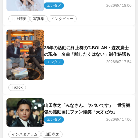
裸々に語る 27年ぶりに写真集発売
エンタメ
2026/8/7 18:00
井上晴美
写真集
インタビュー
35年の活動に終止符のT-BOLAN・森友嵐士
の現在 名曲「離したくはない」制作秘話も
エンタメ
2026/8/7 17:54
TikTok
山田孝之「みなさん、ヤバいです」 世界観
強め謎動画にファン爆笑「天才だわ」
エンタメ
2026/8/7 17:00
インスタグラム
山田孝之