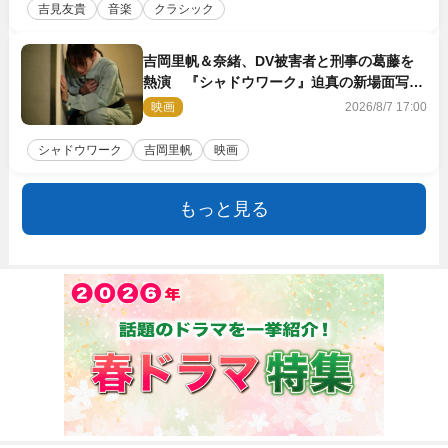
吉見友貴
音楽
クラシック
吉岡里帆＆奈緒、DV被害者と刑事の葛藤を
熱演 『シャドウワーク』迫真の新場面写真
公開
映画
2026/8/7 17:00
シャドウワーク
吉岡里帆
映画
もっと見る