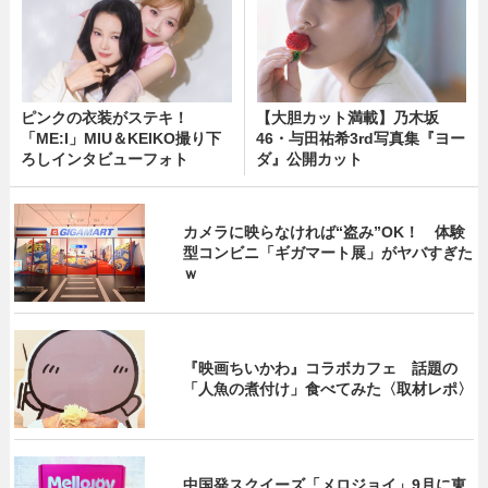
ピンクの衣装がステキ！
【大胆カット満載】乃木坂
「ME:I」MIU＆KEIKO撮り下
46・与田祐希3rd写真集『ヨー
ろしインタビューフォト
ダ』公開カット
カメラに映らなければ“盗み”OK！ 体験
型コンビニ「ギガマート展」がヤバすぎた
ｗ
『映画ちいかわ』コラボカフェ 話題の
「人魚の煮付け」食べてみた〈取材レポ〉
中国発スクイーズ「メロジョイ」9月に東