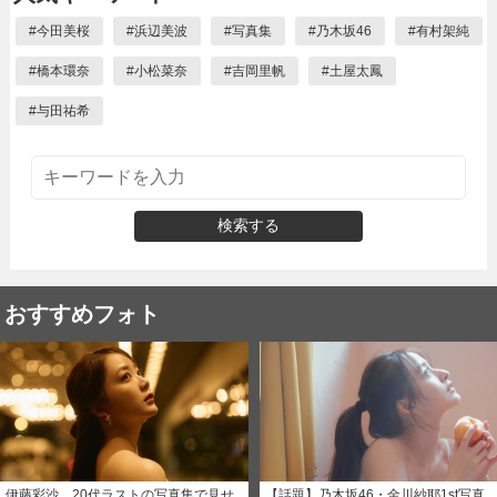
#
今田美桜
#
浜辺美波
#
写真集
#
乃木坂46
#
有村架純
#
橋本環奈
#
小松菜奈
#
吉岡里帆
#
土屋太鳳
#
与田祐希
検索する
おすすめフォト
伊藤彩沙、20代ラストの写真集で見せ
【話題】乃木坂46・金川紗耶1st写真