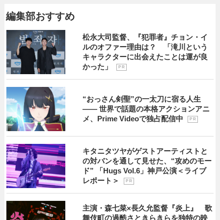
編集部おすすめ
松永大司監督、『犯罪者』チョン・イ
ルのオファー理由は？ 「滝川という
キャラクターに出会えたことは運が良
かった」
P R
“おっさん剣聖”の一太刀に宿る人生
―― 世界で話題の本格アクションアニ
メ、Prime Videoで独占配信中
P R
キタニタツヤがゲストアーティストと
の対バンを通して見せた、“攻めのモー
ド” 「Hugs Vol.6」神戸公演＜ライブ
レポート＞
P R
主演・森七菜×長久允監督『炎上』 歌
舞伎町の過酷さときらきらを独特の映