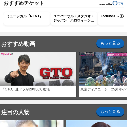
おすすめチケット
ミュージカル『RENT』
ユニバーサル・スタジオ・
FortuneX ～
ジャパン「ハロウィーン・
ホラー・ナイト ～オール
ナイト～パス」
おすすめ動画
もっと見る
『GTO』連ドラが28年ぶり復活
東京ディズニーシー25周年イ
注目の人物
もっと見る