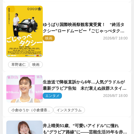
ゆうばり国際映画祭観客賞受賞！ “終活タ
クシー”ロードムービー『ごじゃっぺタクシ
ー』10月公開＆予告解禁
映画
2026/8/7 18:00
草野速仁
映画
生放送で降板直訴から6年…人気グラドルが
最新グラビア告知 未だ衰えぬ抜群スタイル
に反響
エンタメ
2026/8/7 18:00
小倉ゆうか（小倉優香...
インスタグラム
井上晴美51歳、“可愛いアイドル”に憧れ
も“グラビア路線”に――芸能生活35年を赤