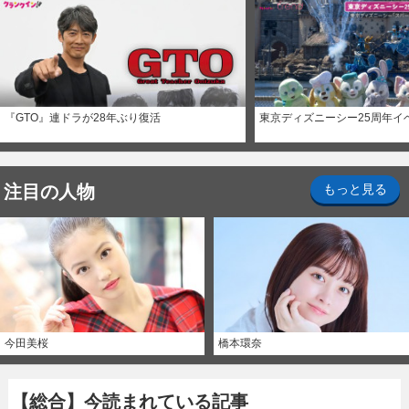
『GTO』連ドラが28年ぶり復活
東京ディズニーシー25周年イ
注目の人物
もっと見る
今田美桜
橋本環奈
【総合】今読まれている記事