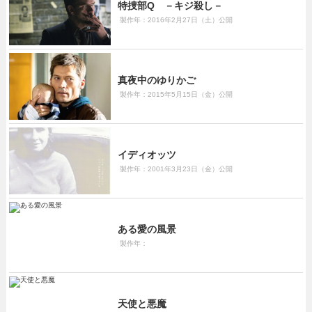
特捜部Q －キジ殺し－
製作年：2016年2月27日（土）公開
真夜中のゆりかご
製作年：2015年5月15日（金）公開
イディオッツ
製作年：2001年3月23日（金）公開
ある愛の風景
製作年：
天使と悪魔