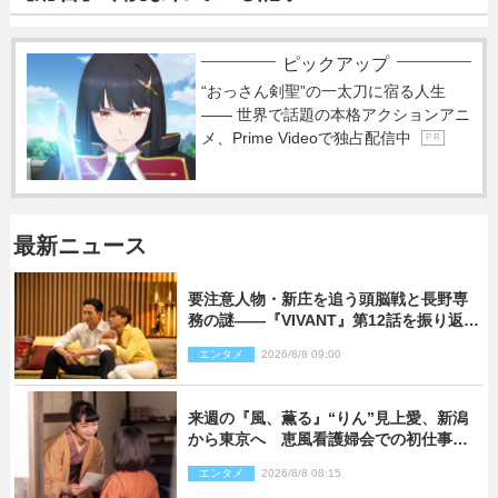
ピックアップ
“おっさん剣聖”の一太刀に宿る人生
―― 世界で話題の本格アクションアニ
メ、Prime Videoで独占配信中
P R
最新ニュース
要注意人物・新庄を追う頭脳戦と長野専
務の謎――『VIVANT』第12話を振り返
る！
エンタメ
2026/8/8 09:00
来週の『風、薫る』“りん”見上愛、新潟
から東京へ 恵風看護婦会での初仕事に
向かう
エンタメ
2026/8/8 08:15