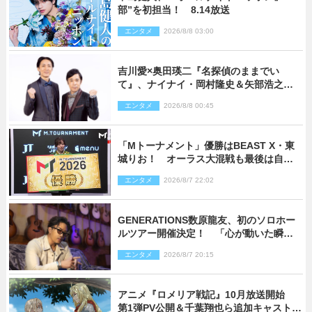
部”を初担当！ 8.14放送
エンタメ
2026/8/8 03:00
吉川愛×奥田瑛二『名探偵のままでい
て』、ナイナイ・岡村隆史＆矢部浩之の
ゲスト出演が決定！
エンタメ
2026/8/8 00:45
「Mトーナメント」優勝はBEAST X・東
城りお！ オーラス大混戦も最後は自ら
和了って幕引き
エンタメ
2026/8/7 22:02
GENERATIONS数原龍友、初のソロホー
ルツアー開催決定！ 「心が動いた瞬間
を、音に乗せてお届けできれば」
エンタメ
2026/8/7 20:15
アニメ『ロメリア戦記』10月放送開始
第1弾PV公開＆千葉翔也ら追加キャスト4