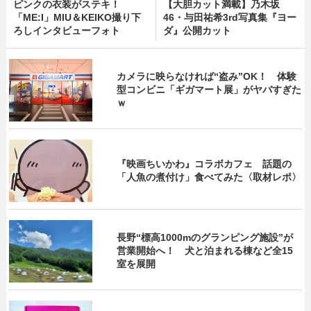
ピンクの衣装がステキ！
【大胆カット満載】乃木坂
「ME:I」MIU＆KEIKO撮り下
46・与田祐希3rd写真集『ヨー
ろしインタビューフォト
ダ』公開カット
カメラに映らなければ“盗み”OK！ 体験
型コンビニ「ギガマート展」がヤバすぎた
ｗ
『映画ちいかわ』コラボカフェ 話題の
「人魚の煮付け」食べてみた〈取材レポ〉
長野“標高1000mのグランピング施設”が
営業開始へ！ 犬と泊まれる棟など全15
室を展開