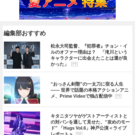
編集部おすすめ
松永大司監督、『犯罪者』チョン・イ
ルのオファー理由は？ 「滝川という
キャラクターに出会えたことは運が良
かった」
P R
“おっさん剣聖”の一太刀に宿る人生
―― 世界で話題の本格アクションアニ
メ、Prime Videoで独占配信中
P R
キタニタツヤがゲストアーティストと
の対バンを通して見せた、“攻めのモー
ド” 「Hugs Vol.6」神戸公演＜ライブ
レポート＞
P R