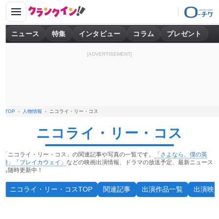
ニュース
特集
インタビュー
コラム
プレゼント
[ADVERTISEMENT]
TOP
人物情報
ニコライ・リー・コス
ニコライ・リー・コス
「ニコライ・リー・コス」の関連記事や写真の一覧です。
「さよなら、僕の英
雄」
「ブレイカウェイ」
などの映画出演情報、ドラマの放送予定、最新ニュース
も随時更新中！
ニコライ・リー・コスTOP
関連記事
出演作品一覧
出演映