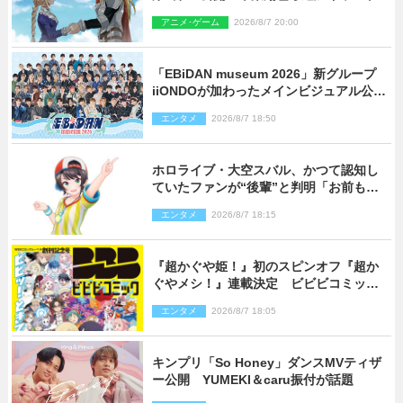
人を発表
アニメ･ゲーム
2026/8/7 20:00
「EBiDAN museum 2026」新グループ
iiONDOが加わったメインビジュアル公
開！ 開催記念グッズラインナップも
エンタメ
2026/8/7 18:50
ホロライブ・大空スバル、かつて認知し
ていたファンが“後輩”と判明「お前もし
かしてあのときの？」
エンタメ
2026/8/7 18:15
『超かぐや姫！』初のスピンオフ『超か
ぐやメシ！』連載決定 ビビビコミック
創刊で31作品一挙公開
エンタメ
2026/8/7 18:05
キンプリ「So Honey」ダンスMVティザ
ー公開 YUMEKI＆caru振付が話題