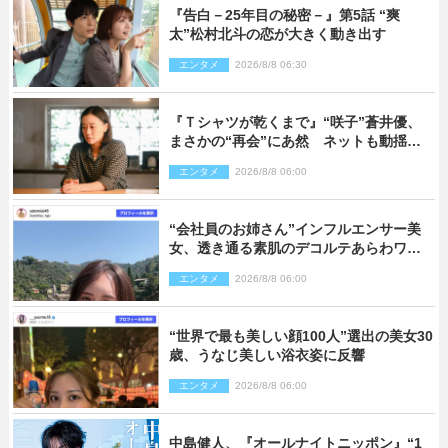
『告白－25年目の秘密－』第5話 “爽
太”松村北斗の恋が大きく動き出す
エンタメ
2026/8/8 06:30
『Ｔシャツが乾くまで』“咲子”蒼井優、
まさかの“再会”にあ然 ネットも動揺
「びっくりした!!」「今さら?!」（ネタバ
エンタメ
2026/8/8 06:00
レあり）
“会社員のお姉さん”インフルエンサー美
女、透き通る素肌のデコルテあらわワン
ピ姿に反響
エンタメ
2026/8/8 06:00
“世界で最も美しい顔100人”選出の美女30
歳、うなじ美しい浴衣姿に反響
エンタメ
2026/8/8 06:00
中島健人、『オールナイトニッポン』“1