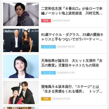
二宮和也主演『８番出口』が金ローで本
編ノーカット地上波初放送 川村元気監
督＆二宮コメント到着
映画
2026/8/8 08:00
81歳マイケル・ダグラス、23歳の愛娘キ
ャリスと手をつないでガラパーティーに
来場
エンタメ
2026/8/8 08:00
天海祐希が誕生日 大ヒット主演作『女
王の教室』児童役キャストたちの現在
エンタメ
2026/8/8 07:00
望海風斗＆坂本昌行、“ステージ”とは
「生きる実感をくれる場所」 トップを
走り続ける原動力を語る
演劇
2026/8/8 07:00