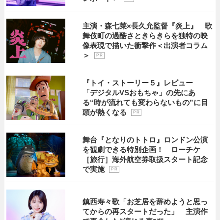
主演・森七菜×長久允監督『炎上』 歌
舞伎町の過酷さときらきらを独特の映
像表現で描いた衝撃作＜出演者コラム
＞
P R
『トイ・ストーリー５』レビュー
「デジタルVSおもちゃ」の先にあ
る“時が流れても変わらないもの”に目
頭が熱くなる
P R
舞台『となりのトトロ』ロンドン公演
を観劇できる特別企画！ ローチケ
［旅行］海外航空券取扱スタート記念
で実施
P R
鎮西寿々歌「お芝居を辞めようと思っ
てからの再スタートだった」 主演作