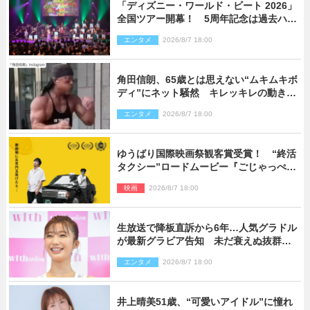
「ディズニー・ワールド・ビート 2026」
全国ツアー開幕！ 5周年記念は過去ハイ
ライト＆クルーズ旅を大満喫！【潜入レ
エンタメ
2026/8/7 18:00
ポート】
角田信朗、65歳とは思えない“ムキムキボ
ディ”にネット騒然 キレッキレの動きを
披露
エンタメ
2026/8/7 18:00
ゆうばり国際映画祭観客賞受賞！ “終活
タクシー”ロードムービー『ごじゃっぺタ
クシー』10月公開＆予告解禁
映画
2026/8/7 18:00
生放送で降板直訴から6年…人気グラドル
が最新グラビア告知 未だ衰えぬ抜群ス
タイルに反響
エンタメ
2026/8/7 18:00
井上晴美51歳、“可愛いアイドル”に憧れ