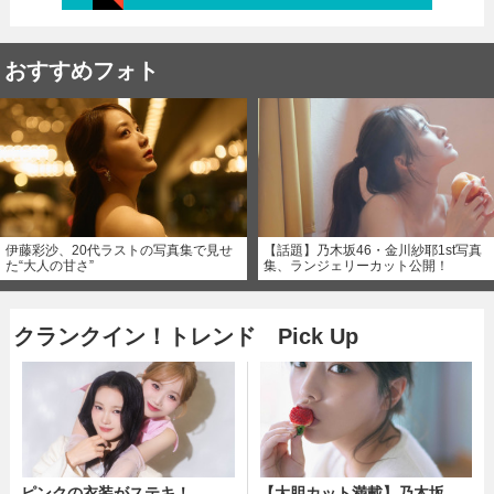
おすすめフォト
伊藤彩沙、20代ラストの写真集で見せ
【話題】乃木坂46・金川紗耶1st写真
た“大人の甘さ”
集、ランジェリーカット公開！
クランクイン！トレンド Pick Up
ピンクの衣装がステキ！
【大胆カット満載】乃木坂