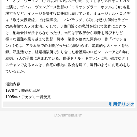
ト・オブ・ウーマン」( )では女性の心の声が聞こえてしまう男性をコミカル
に演じ、ヴィム・ヴェンダース監督の「ミリオンダラー・ホテル」( )にも登
場するなど、イメージを壊す役に挑戦し続けている。ミュージカル・コメデ
ィ「歌う大捜査線」では医師役。「パパラッチ」( 4)には怒り抑制セラピー
の患者役でカメオ出演。そして、3 億円近くの私財を投じて製作にこぎつ
け、配給会社が決まらなかったり、当初は宗教界から非難を浴びるなど、
様々な困難を乗り越えて監督・脚本・製作を務めた渾身の一作「パッショ
ン」( 4)は、アラム語での上映だったにも関わらず、驚異的な大ヒットを記
録。私生活では、結婚相談所で知り合った看護婦のロビン・ムーアと8 年に
結婚、7人の子供に恵まれている。俳優ドナル・ギブソンは弟。敬虔なクリ
スチャンであるメルは、自宅の敷地に教会を建て、毎日のようにお勤めをし
ているとか。
-------------------------
活動内容
1978年：映画初出演
1995年：アカデミー賞受賞
引用元リンク
[ADVERTISEMENT]