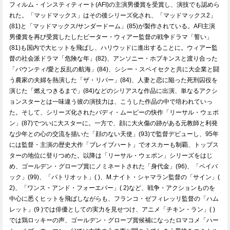
フィルム・インスティティート(AFI)の主演男優賞を受賞し、演技でも認めら
れた。「マッドマックス」はその後シリーズ化され、「マッドマックス2」
(81)と「マッドマックス/サンダードーム」(85)が製作されている。AFI主演
男優賞を再び受賞したしたピーター・ウィアー監督の戦争ドラマ「誓い」
(81)も国内で大ヒットを飛ばし、ハリウッドに進出することに。ウィアー監
督の社会派ドラマ「危険な年」(82)、アンソニー・ホプキンスと渡り合った
「バウンティ/愛と反乱の航海」(84)、シシー・スペイセクと共に大企業と闘
う農家の夫婦を熱演した「ザ・リバー」(84)、人妻と恋に陥った死刑囚役を
演じた「燃えつきるまで」(84)などのシリアスな作品に出演、単なるアクシ
ョンスターとは一味違う彼の演技力は、こうした作品の中で培われていっ
た。そして、シリーズ化されたバディ・ムービーの快作「リーサル・ウェポ
ン」(87)でついに大スターに。一方で、顔に大火傷の跡がある元教師と利発
な少年との心の交流を描いた「顔のない天使」(93)で監督デビューし、95年
には監督・主演の歴史大作「ブレイブハート」でオスカーも制覇、トップス
ターの地位に登りつめた。以降は「リーサル・ウェポン」シリーズをはじ
め、ゴールデン・グローブ賞にノミネートされた「身代金」(96)、「ペイバ
ック」(99)、「パトリオット」( )、M.ナイト・シャマラン監督の「サイン」(
2)、「ワンス・アンド・フォーエバー」( 2)など、戦争・アクションものを
中心に悉くヒットを飛ばしながらも、フランコ・ゼフィレッリ監督の「ハム
レット」(9 )では俳優としての実力を見せつけ、アニメ「チキン・ラン」( )
では鶏ロッキーの声、ゴールデン・グローブ賞候補になったロマコメ「ハー