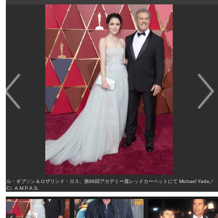
メル・ギブソン＆ロザリンド・ロス、第89回アカデミー賞レッドカーペットにて Michael Yada／
（C）A.M.P.A.S.