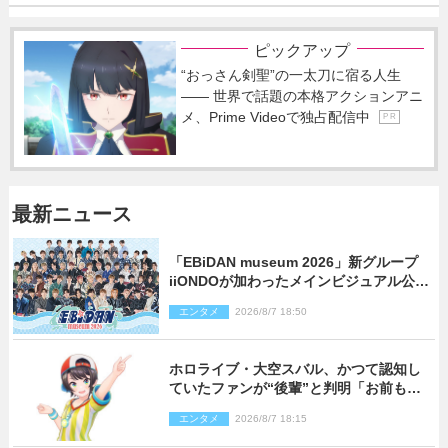
ピックアップ
“おっさん剣聖”の一太刀に宿る人生
―― 世界で話題の本格アクションアニ
メ、Prime Videoで独占配信中
P R
最新ニュース
「EBiDAN museum 2026」新グループ
iiONDOが加わったメインビジュアル公
開！ 開催記念グッズラインナップも
エンタメ
2026/8/7 18:50
ホロライブ・大空スバル、かつて認知し
ていたファンが“後輩”と判明「お前もし
かしてあのときの？」
エンタメ
2026/8/7 18:15