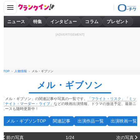
ニュース
特集
インタビュー
コラム
プレゼント
[ADVERTISEMENT]
TOP
人物情報
メル・ギブソン
メル・ギブソン
「メル・ギブソン」の関連記事や写真の一覧です。
「フライト・リスク」
「ミッ
ドナイト・マーダー・ライブ」
などの映画出演情報、ドラマの放送予定、最新ニ
ュースも随時更新中！
メル・ギブソンTOP
関連記事
出演作品一覧
出演映画一覧
前の写真
1/24
次の写真