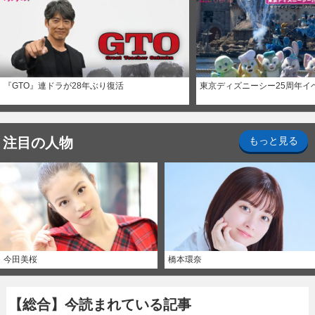
『GTO』連ドラが28年ぶり復活
東京ディズニーシー25周年イ
注目の人物
もっと見る
今田美桜
橋本環奈
【総合】今読まれている記事