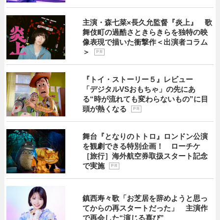
主演・森七菜×長久允監督『炎上』 歌
舞伎町の過酷さときらきらを独特の映
像表現で描いた衝撃作＜出演者コラム
＞
P R
『トイ・ストーリー５』レビュー
「デジタルVSおもちゃ」の先にあ
る“時が流れても変わらないもの”に目
頭が熱くなる
P R
舞台『となりのトトロ』ロンドン公演
を観劇できる特別企画！ ローチケ
［旅行］海外航空券取扱スタート記念
で実施
P R
鎮西寿々歌「お芝居を辞めようと思っ
てからの再スタートだった」 主演作
で再会した“演じる喜び”