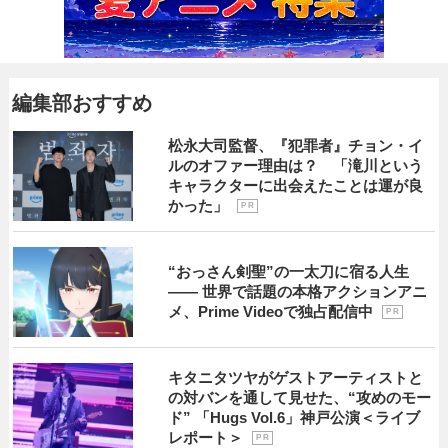
編集部おすすめ
松永大司監督、『犯罪者』チョン・イ
ルのオファー理由は？ 「滝川という
キャラクターに出会えたことは運が良
かった」
P R
“おっさん剣聖”の一太刀に宿る人生
―― 世界で話題の本格アクションアニ
メ、Prime Videoで独占配信中
P R
キタニタツヤがゲストアーティストと
の対バンを通して見せた、“攻めのモー
ド” 「Hugs Vol.6」神戸公演＜ライブ
レポート＞
P R