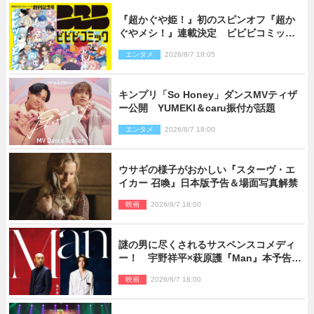
『超かぐや姫！』初のスピンオフ『超か
ぐやメシ！』連載決定 ビビビコミック
創刊で31作品一挙公開
エンタメ
2026/8/7 18:05
キンプリ「So Honey」ダンスMVティザ
ー公開 YUMEKI＆caru振付が話題
エンタメ
2026/8/7 18:00
ウサギの様子がおかしい『スターヴ・エ
イカー 召喚』日本版予告＆場面写真解禁
映画
2026/8/7 18:00
謎の男に尽くされるサスペンスコメディ
ー！ 宇野祥平×萩原護『Man』本予告＆
新ビジュアル解禁
映画
2026/8/7 18:00