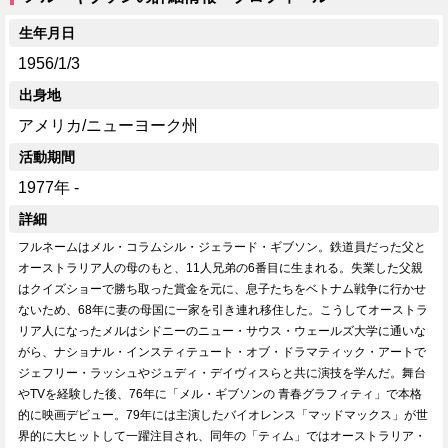
生年月日
1956/1/3
出身地
アメリカ/ニューヨーク州
活動期間
1977年 -
詳細
フルネームはメル・コラムシル・ジェラード・ギブソン。鉄道員だった父と
オーストラリア人の母のもと、11人兄弟の6番目に生まれる。失業した父親
はクイズショーで勝ち取った賞金を元に、息子たちをベトナム戦争に行かせ
ないため、68年に妻の母国に一家を引き連れ移住した。こうしてオーストラ
リア人になったメルはシドニーのニュー・サウス・ウェールズ大学に通いな
がら、ナショナル・インスティテュート・オブ・ドラマティック・アートで
ジェフリー・ラッシュやジュディ・デイヴィスらと共に演技を学んだ。舞台
やTVを経験した後、76年に「メル・ギブソンの 青春グラフィティ」で本格
的に映画デビュー。79年には主演したバイオレンス「マッドマックス」が世
界的に大ヒットして一躍注目され、同年の「ティム」ではオーストラリア・