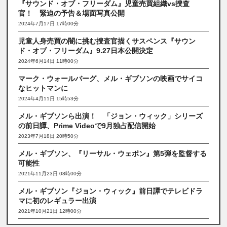
『サウンド・オブ・フリーダム』児童売買組織vs捜査
官！ 緊迫の予告＆場面写真公開
2024年7月17日 17時00分
児童人身売買の闇に挑む捜査官描くサスペンス『サウン
ド・オブ・フリーダム』9.27日本公開決定
2024年6月14日 11時00分
マーク・ウォールバーグ、メル・ギブソンの映画でサイコ
なヒットマンに
2024年4月11日 15時53分
メル・ギブソンら出演！ 「ジョン・ウィック」シリーズ
の前日譚、Prime Videoで9月独占配信開始
2023年7月18日 20時50分
メル・ギブソン、『リーサル・ウェポン』第5弾を監督する
可能性
2021年11月23日 08時00分
メル・ギブソン『ジョン・ウィック』前日譚でテレビドラ
マに初のレギュラー出演
2021年10月21日 12時00分