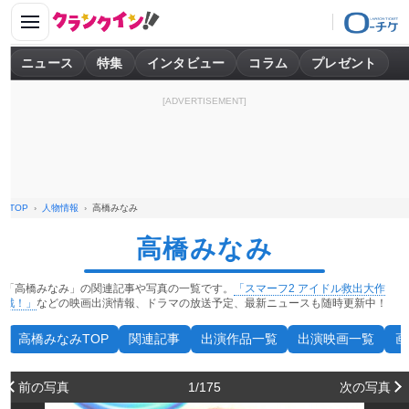
ニュース
特集
インタビュー
コラム
プレゼント
[ADVERTISEMENT]
TOP
人物情報
高橋みなみ
高橋みなみ
「高橋みなみ」の関連記事や写真の一覧です。
「スマーフ2 アイドル救出大作
戦！」
などの映画出演情報、ドラマの放送予定、最新ニュースも随時更新中！
高橋みなみTOP
関連記事
出演作品一覧
出演映画一覧
画
前の写真
1/175
次の写真