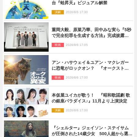
台『蛙昇天』ビジュアル解禁
演劇
2026/8/6 17:30
重岡大毅、原菜乃華、田中みな実ら『5秒
で完全犯罪を生成する方法』完成披露に
登壇！ それぞれのAI活用術も発表
映画
2026/8/6 17:05
アン・ハサウェイ＆ユアン・マクレガー
に恐竜がロックオン？ 『オークストリ
ートの異変』新ビジュアル＆本編映像初
映画
2026/8/6 17:00
解禁
本仮屋ユイカが歌う！ 『昭和歌謡劇 歌
の銀座パラダイス♪』11月より上演決定
演劇
2026/8/6 17:00
『シェルター』ジェイソン・ステイサム
が圧倒された14歳少女 500人超から選出