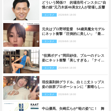
どういう関係!? 的場浩司インスタに“自
慢の娘”元乃木坂46美女2人が登場し反響
エンタメ
2026/8/6 18:00
元夫はプロ野球監督 54歳美魔女モデル
にネット衝撃「圧倒的に美しい」「最強
クラス」「うっとり」
エンタメ
2026/8/6 18:00
“役満ボディ”岡田紗佳、ブルーのドレス
姿にネット衝撃「美しすぎる」「ナイ
ス」
エンタメ
2026/8/6 18:00
現役薬剤師グラドル、白ミニ丈トップス
姿の抜群プロポーションに「素晴らしす
ぎる」「すっっっご！」とネット絶賛
エンタメ
2026/8/6 18:00
中山優馬、矢崎広らが“蛙の姿”に！ 舞