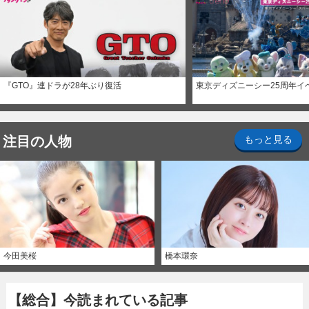
『GTO』連ドラが28年ぶり復活
東京ディズニーシー25周年イ
注目の人物
もっと見る
今田美桜
橋本環奈
【総合】今読まれている記事