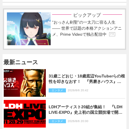
ピックアップ
“おっさん剣聖”の一太刀に宿る人生
―― 世界で話題の本格アクションアニ
メ、Prime Videoで独占配信中
P R
最新ニュース
31歳こどおじ・18歳底辺YouTuberらの根
性を叩きなおす！ 『男磨きハウス』第2
弾コーチ陣発表
エンタメ
2026/8/6 20:42
LDHアーティスト20組が集結！ 『LDH
LIVE‐EXPO』史上初の国立競技場で開催
決定
エンタメ
2026/8/6 20:00