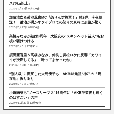
ス70kg以上」
2025年6月13日 06時00分
加藤浩次＆菊池風磨MC『怒りん坊将軍！』第2弾、今夜放
送！ 菊池が明かすタイプロでの怒りの真相に加藤が驚く
2025年5月27日 09時00分
高橋みなみが結婚6周年 大親友の“スキンヘッド芸人”もお
祝い駆けつける
2025年5月5日 17時30分
須田亜香里＆高橋みなみ、仲良し浜松ロケに反響「カワイ
イが渋滞してる」「叶ってよかったね」
2025年3月20日 11時40分
“別人級”に激変した大島優子も AKB48元祖“神7”の「現
在地」振り返り
2025年2月9日 07時00分
小嶋陽菜ら“ノースリーブス”16周年に「AKB卒業後も続く
のはすごい」の声
2024年11月27日 12時01分