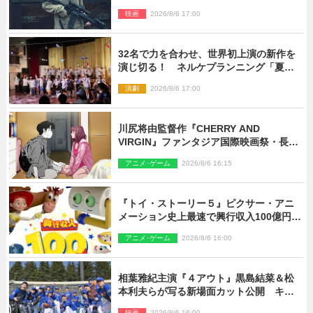
された新鋭ボディ・レイ・ブレスナック
映画
2026/8/6 17:00
とは
32名で力を合わせ、世界初上演の新作を
演じ切る！ ネルケプランニング「夏休
み！オン・ワークショップ2026」レポー
演劇
2026/8/6 17:00
ト【最終日】
川尻将由監督作『CHERRY AND
VIRGIN』ファンタジア国際映画祭・長編
アニメ部門で観客賞・金賞受賞！
アニメ･ゲーム
2026/8/6 16:15
『トイ・ストーリー５』ピクサー・アニ
メーション史上最速で興行収入100億円突
破 シリーズNo.1興収が目前
アニメ･ゲーム
2026/8/6 16:00
相葉雅紀主演『４アウト』黒島結菜＆松
本利夫らが写る新場面カット公開 キャ
スト登壇イベントも決定
映画
2026/8/6 16:00