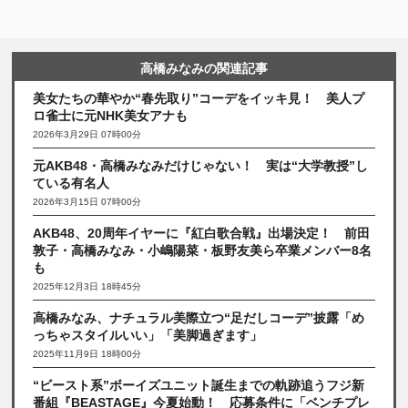
高橋みなみの関連記事
美女たちの華やか“春先取り”コーデをイッキ見！ 美人プ
ロ雀士に元NHK美女アナも
2026年3月29日 07時00分
元AKB48・高橋みなみだけじゃない！ 実は“大学教授”し
ている有名人
2026年3月15日 07時00分
AKB48、20周年イヤーに『紅白歌合戦』出場決定！ 前田
敦子・高橋みなみ・小嶋陽菜・板野友美ら卒業メンバー8名
も
2025年12月3日 18時45分
高橋みなみ、ナチュラル美際立つ“足だしコーデ”披露「め
っちゃスタイルいい」「美脚過ぎます」
2025年11月9日 18時00分
“ビースト系”ボーイズユニット誕生までの軌跡追うフジ新
番組『BEASTAGE』今夏始動！ 応募条件に「ベンチプレ