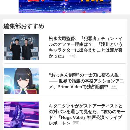
編集部おすすめ
松永大司監督、『犯罪者』チョン・イ
ルのオファー理由は？ 「滝川という
キャラクターに出会えたことは運が良
かった」
P R
“おっさん剣聖”の一太刀に宿る人生
―― 世界で話題の本格アクションアニ
メ、Prime Videoで独占配信中
P R
キタニタツヤがゲストアーティストと
の対バンを通して見せた、“攻めのモー
ド” 「Hugs Vol.6」神戸公演＜ライブ
レポート＞
P R