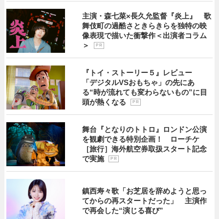
主演・森七菜×長久允監督『炎上』 歌
舞伎町の過酷さときらきらを独特の映
像表現で描いた衝撃作＜出演者コラム
＞
P R
『トイ・ストーリー５』レビュー
「デジタルVSおもちゃ」の先にあ
る“時が流れても変わらないもの”に目
頭が熱くなる
P R
舞台『となりのトトロ』ロンドン公演
を観劇できる特別企画！ ローチケ
［旅行］海外航空券取扱スタート記念
で実施
P R
鎮西寿々歌「お芝居を辞めようと思っ
てからの再スタートだった」 主演作
で再会した“演じる喜び”