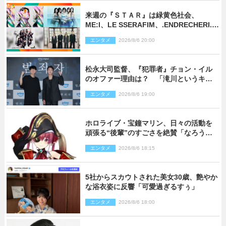
来週の『ＳＴＡＲ』は緑黄色社会、
ME:I、LE SSERAFIM、.ENDRECHERI.が
話題曲をパフォーマンス！
エンタメ
2026/8/6 20:00
松永大司監督、『犯罪者』チョン・イル
のオファー理由は？ 「滝川というキャ
ラクターに出会えたことは本当に運が良
エンタメ
2026/8/6 19:00
かった」
ホロライブ・宝鐘マリン、日々の活動を
頑張る“後輩”のすごさを絶賛「なろう系
主人公まである」
エンタメ
2026/8/6 18:15
5社からスカウトされた美女30歳、艶やか
な浴衣姿に反響「可愛過ぎるすぅ」
エンタメ
2026/8/6 18:00