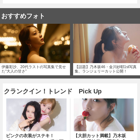
おすすめフォト
伊藤彩沙、20代ラストの写真集で見せ
【話題】乃木坂46・金川紗耶1st写真
た“大人の甘さ”
集、ランジェリーカット公開！
クランクイン！トレンド Pick Up
ピンクの衣装がステキ！
【大胆カット満載】乃木坂