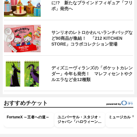
に!? 新たなブラインドフィギュア「フリ
ポ」発売へ
サンリオのレトロかわいいランチバッグな
ど90商品が集結！ 「212 KITCHEN
STORE」コラボコレクション登場
ディズニーヴィランズの「ポケットカレン
ダー」今年も発売！ マレフィセントやク
ルエラなど全12種類
おすすめチケット
FortuneX ～王者への道～
ユニバーサル・スタジオ・
ミュージカル『R
ジャパン「ハロウィーン・
ホラー・ナイト ～オール
ナイト～パス」