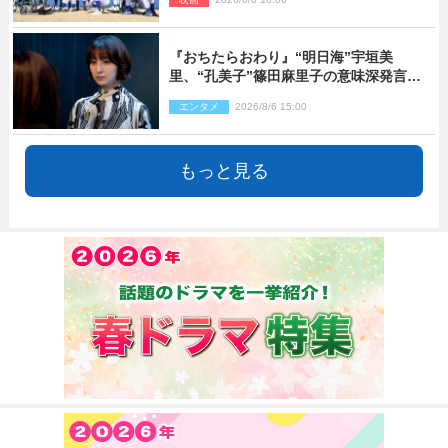
『おちたらおわり』“明日海”宇垣美
里、“孔美子”篠田麻里子の意味深発言に
絶句 ネット驚き「まさか」「意外な展
エンタメ
2026/8/6 15:00
開」
もっと見る