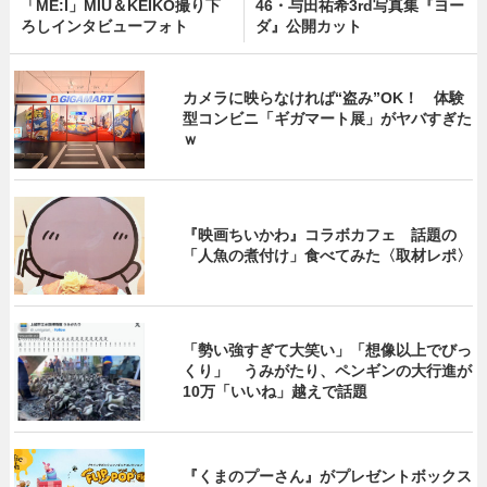
「ME:I」MIU＆KEIKO撮り下
46・与田祐希3rd写真集『ヨー
ろしインタビューフォト
ダ』公開カット
カメラに映らなければ“盗み”OK！ 体験
型コンビニ「ギガマート展」がヤバすぎた
ｗ
『映画ちいかわ』コラボカフェ 話題の
「人魚の煮付け」食べてみた〈取材レポ〉
「勢い強すぎて大笑い」「想像以上でびっ
くり」 うみがたり、ペンギンの大行進が
10万「いいね」越えで話題
『くまのプーさん』がプレゼントボックス