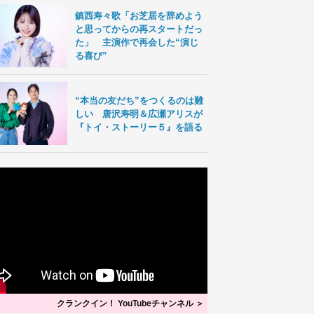
鎮西寿々歌「お芝居を辞めよう
と思ってからの再スタートだっ
た」 主演作で再会した“演じ
る喜び”
“本当の友だち”をつくるのは難
しい 唐沢寿明＆広瀬アリスが
『トイ・ストーリー５』を語る
クランクイン！ YouTubeチャンネル ＞