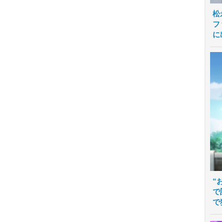
松
フ
に
“
で
で