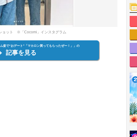
トショット ※「Cocomi」インスタグラム
いデニム姿で“おデート”「マカロン買ってもらったぜー！」」の
記事を見る