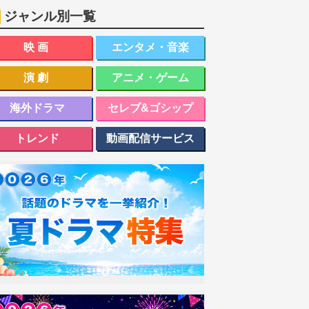
ジャンル別一覧
映画
エンタメ・音楽
演劇
アニメ・ゲーム
海外ドラマ
セレブ&ゴシップ
トレンド
動画配信サービス