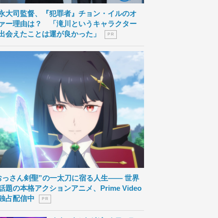
永大司監督、『犯罪者』チョン・イルのオ
ァー理由は？ 「滝川というキャラクター
出会えたことは運が良かった」
P R
おっさん剣聖”の一太刀に宿る人生―― 世界
話題の本格アクションアニメ、Prime Video
独占配信中
P R