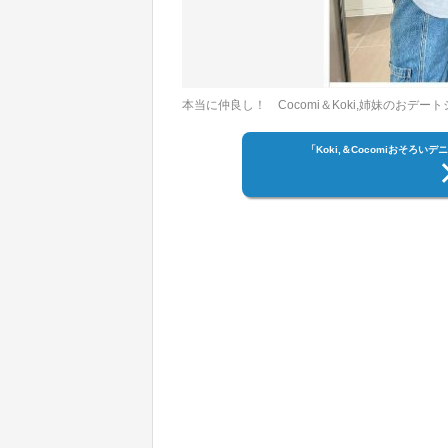
本当に仲良し！ Cocomi＆Koki,姉妹のおデー
「Koki,＆Cocomiおそろ