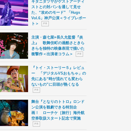
キタニタツヤがゲストアーティ
ストとの対バンを通して見せ
た、“攻めのモード” 「Hugs
Vol.6」神戸公演＜ライブレポー
ト＞
P R
主演・森七菜×長久允監督『炎
上』 歌舞伎町の過酷さときら
きらを独特の映像表現で描いた
衝撃作＜出演者コラム＞
P R
『トイ・ストーリー５』レビュ
ー 「デジタルVSおもちゃ」の
先にある“時が流れても変わら
ないもの”に目頭が熱くなる
P R
舞台『となりのトトロ』ロンド
ン公演を観劇できる特別企
画！ ローチケ［旅行］海外航
空券取扱スタート記念で実施
P R