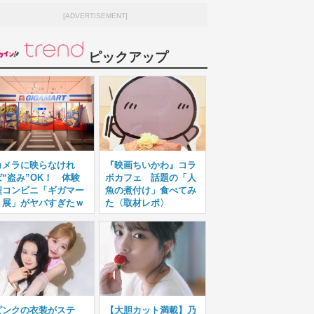
[ADVERTISEMENT]
ピックアップ
カメラに映らなけれ
『映画ちいかわ』コラ
ば“盗み”OK！ 体験
ボカフェ 話題の「人
型コンビニ「ギガマー
魚の煮付け」食べてみ
ト展」がヤバすぎたｗ
た〈取材レポ〉
ピンクの衣装がステ
【大胆カット満載】乃