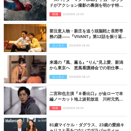
ドがアクション撮影の裏側を明かす特別
映像解禁
映画
2026/8/8 10:00
要注意人物・新庄を追う頭脳戦と長野専
務の謎――『VIVANT』第12話を振り返
る！
エンタメ
2026/8/8 09:00
来週の『風、薫る』“りん”見上愛、新潟
から東京へ 恵風看護婦会での初仕事に
向かう
エンタメ
2026/8/8 08:15
二宮和也主演『８番出口』が金ローで本
編ノーカット地上波初放送 川村元気監
督＆二宮コメント到着
映画
2026/8/8 08:00
81歳マイケル・ダグラス、23歳の愛娘キ
ャリスと手をつないでガラパーティーに