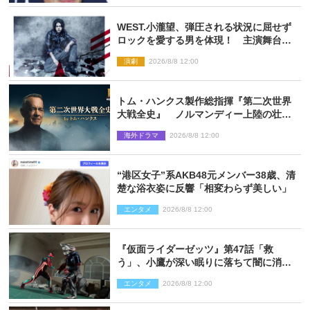
WEST.小瀧望、弾圧される状況に屈せず
ロックを愛する男を体現！ 主演舞台
『ロックンロール』ビジュアル解禁
演劇
2026/8/8 12:00
トム・ハンクス製作総指揮『第二次世界
大戦全史』 ノルマンディー上陸の壮絶
な戦場を収めた特別映像解禁
海外ドラマ
2026/8/8 12:00
“港区女子”系AKB48元メンバー38歳、清
楚な浴衣姿に反響「相変わらず美しい」
エンタメ
2026/8/8 12:00
『仮面ライダーゼッツ』第47話「救
う」、小鷹が深い眠りに落ちて闇に消え
る…？
エンタメ
2026/8/8 12:00