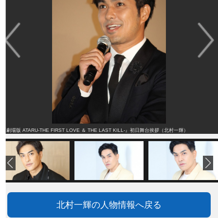
『劇場版 ATARU‐THE FIRST LOVE ＆ THE LAST KILL‐』初日舞台挨拶（北村一輝）
北村一輝の人物情報へ戻る