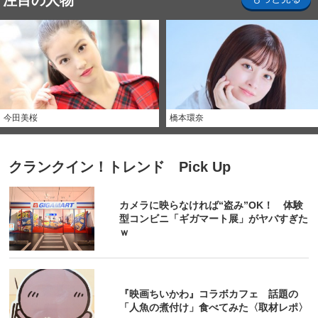
注目の人物
今田美桜
橋本環奈
クランクイン！トレンド Pick Up
カメラに映らなければ“盗み”OK！ 体験
型コンビニ「ギガマート展」がヤバすぎた
ｗ
『映画ちいかわ』コラボカフェ 話題の
「人魚の煮付け」食べてみた〈取材レポ〉