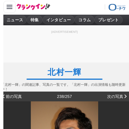
ニュース
特集
インタビュー
コラム
プレゼント
[ADVERTISEMENT]
北村一輝
「北村一輝」の関連記事、写真の一覧です。「北村一輝」の出演情報も随時更新
中！
前の写真
238/257
次の写真