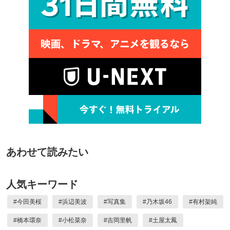
あわせて読みたい
人気キーワード
#
今田美桜
#
浜辺美波
#
写真集
#
乃木坂46
#
有村架純
#
橋本環奈
#
小松菜奈
#
吉岡里帆
#
土屋太鳳