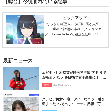
【総合】今読まれている記事
ピックアップ
“おっさん剣聖”の一太刀に宿る人生
―― 世界で話題の本格アクションアニ
メ、Prime Videoで独占配信中
P R
最新ニュース
エビ中・仲村悠菜が映画初主演で“釣りで
五輪金メダル”を目指す女子高生に！ 映
画『つりこまち』今秋公開
映画
2026/8/8 19:30
グラビア美女29歳、タイトなニット引き
締まった“へそ出し”コーデに反響「可愛
い過ぎる」