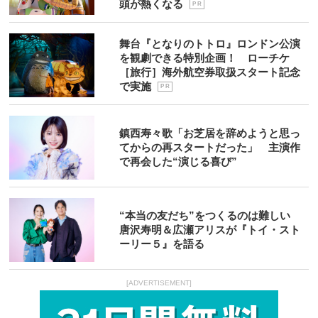
頭が熱くなる
P R
舞台『となりのトトロ』ロンドン公演
を観劇できる特別企画！ ローチケ
［旅行］海外航空券取扱スタート記念
で実施
P R
鎮西寿々歌「お芝居を辞めようと思っ
てからの再スタートだった」 主演作
で再会した“演じる喜び”
“本当の友だち”をつくるのは難しい
唐沢寿明＆広瀬アリスが『トイ・スト
ーリー５』を語る
[ADVERTISEMENT]