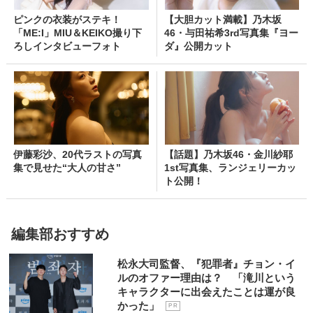
ピンクの衣装がステキ！
【大胆カット満載】乃木坂
「ME:I」MIU＆KEIKO撮り下
46・与田祐希3rd写真集『ヨー
ろしインタビューフォト
ダ』公開カット
伊藤彩沙、20代ラストの写真
【話題】乃木坂46・金川紗耶
集で見せた“大人の甘さ”
1st写真集、ランジェリーカッ
ト公開！
編集部おすすめ
松永大司監督、『犯罪者』チョン・イ
ルのオファー理由は？ 「滝川という
キャラクターに出会えたことは運が良
かった」
P R