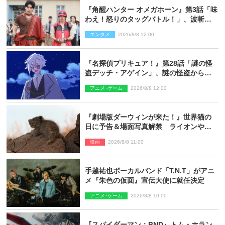
『角醒ハンター オメガホーン』第3話「味
わえ！怒りのタッグバトル！」、波斬の
ギリコがハンターバトルを挑んできた！
エンタメ
2026/8/8 12:00
『名探偵プリキュア！』第28話「謎の怪
盗デッチ・アゲイン」、謎の怪盗から不
思議な予告状が届く
アニメ･ゲーム
2026/8/8 12:00
『劇場版ダーウィンが来た！』世界猫の
日に予告＆場面写真解禁 ライオンやマ
ヌルネコの赤ちゃんが大集合
映画
2026/8/8 11:00
手越祐也ボーカルバンド「T.N.T」がアニ
メ『朱色の仮面』宣伝大使に就任決定
アニメ･ゲーム
2026/8/8 10:00
『スパイダーマン：BND』トム・ホラン