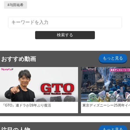
#
与田祐希
検索する
おすすめ動画
もっと見る
『GTO』連ドラが28年ぶり復活
東京ディズニーシー25周年イ
もっと見る