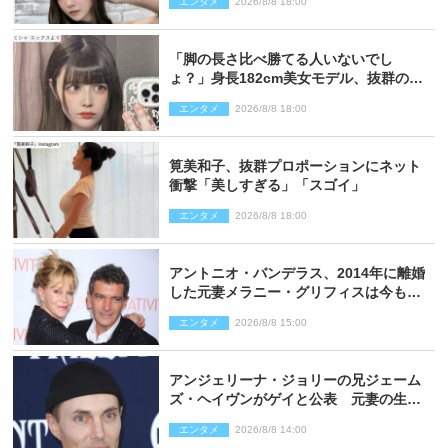
エンタメ
2026/8/8 18:00
「脚の長さ比べ勝てる人いないでし
ょ？」身長182cm美女モデル、抜群のプ
ロポーションにネット衝撃
エンタメ
2026/8/8 18:00
筧美和子、抜群プロポーションにネット
衝撃「美しすぎる」「スゴイ」
エンタメ
2026/8/8 18:00
アントニオ・バンデラス、2014年に離婚
した元妻メラニー・グリフィスは今も
「親友の一人」
エンタメ
2026/8/8 15:00
アンジェリーナ・ジョリーの兄ジェーム
ズ・ヘイヴンがゲイと公表 元妻の生配
信で明らかに
エンタメ
2026/8/8 14:00