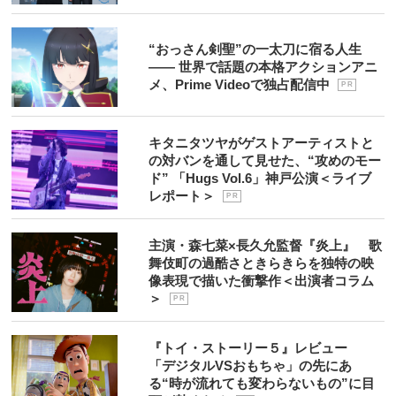
“おっさん剣聖”の一太刀に宿る人生
―― 世界で話題の本格アクションアニ
メ、Prime Videoで独占配信中
P R
キタニタツヤがゲストアーティストと
の対バンを通して見せた、“攻めのモー
ド” 「Hugs Vol.6」神戸公演＜ライブ
レポート＞
P R
主演・森七菜×長久允監督『炎上』 歌
舞伎町の過酷さときらきらを独特の映
像表現で描いた衝撃作＜出演者コラム
＞
P R
『トイ・ストーリー５』レビュー
「デジタルVSおもちゃ」の先にあ
る“時が流れても変わらないもの”に目