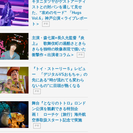
キタニタツヤがゲストアーティ
ストとの対バンを通して見せ
た、“攻めのモード” 「Hugs
Vol.6」神戸公演＜ライブレポー
ト＞
P R
主演・森七菜×長久允監督『炎
上』 歌舞伎町の過酷さときら
きらを独特の映像表現で描いた
衝撃作＜出演者コラム＞
P R
『トイ・ストーリー５』レビュ
ー 「デジタルVSおもちゃ」の
先にある“時が流れても変わら
ないもの”に目頭が熱くなる
P R
舞台『となりのトトロ』ロンド
ン公演を観劇できる特別企
画！ ローチケ［旅行］海外航
空券取扱スタート記念で実施
P R