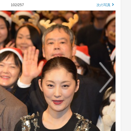
102/257
次の写真