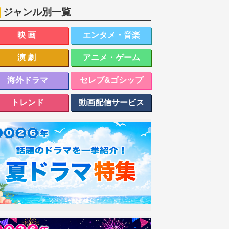
ジャンル別一覧
映画
エンタメ・音楽
演劇
アニメ・ゲーム
海外ドラマ
セレブ&ゴシップ
トレンド
動画配信サービス