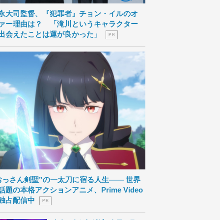
永大司監督、『犯罪者』チョン・イルのオ
ァー理由は？ 「滝川というキャラクター
出会えたことは運が良かった」
P R
おっさん剣聖”の一太刀に宿る人生―― 世界
話題の本格アクションアニメ、Prime Video
独占配信中
P R