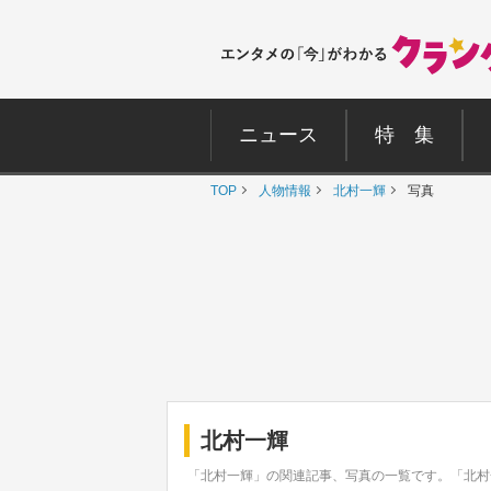
ニュース
特 集
TOP
人物情報
北村一輝
写真
北村一輝
「北村一輝」の関連記事、写真の一覧です。「北村