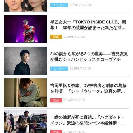
指輪を身に着けたトムも初キャッチ
エンタメ
2026/8/7 17:00
早乙女太一『TOKYO INSIDE CLUB』開
幕！ 30年の芸歴が詰まった新たな世界
観
演劇
2026/8/7 17:00
24の調から広がる2つの世界――吉見友貴
が挑むショパンとショスタコーヴィチ
エンタメ
2026/8/7 17:00
吉岡里帆＆奈緒、DV被害者と刑事の葛藤
を熱演 『シャドウワーク』迫真の新場
面写真公開
映画
2026/8/7 17:00
一瞬の油断が死に直結…『バグダッド・
メッシ』緊迫の検問シーン本編解禁 監
督メッセージも到着
映画
2026/8/7 16:50