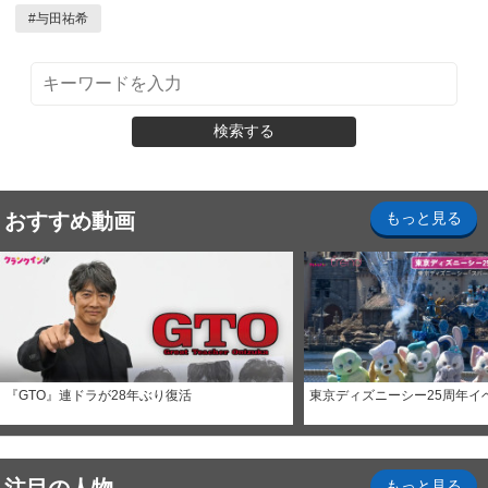
#
与田祐希
検索する
おすすめ動画
もっと見る
『GTO』連ドラが28年ぶり復活
東京ディズニーシー25周年イ
もっと見る