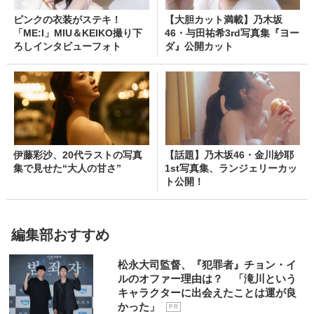
ピンクの衣装がステキ！
【大胆カット満載】乃木坂
「ME:I」MIU＆KEIKO撮り下
46・与田祐希3rd写真集『ヨー
ろしインタビューフォト
ダ』公開カット
伊藤彩沙、20代ラストの写真
【話題】乃木坂46・金川紗耶
集で見せた“大人の甘さ”
1st写真集、ランジェリーカッ
ト公開！
編集部おすすめ
松永大司監督、『犯罪者』チョン・イ
ルのオファー理由は？ 「滝川という
キャラクターに出会えたことは運が良
かった」
P R