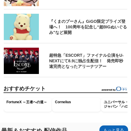
『くまのプーさん』GiGO限定プライズ登
場へ！ 100周年を記念し“超BIGぬいぐる
み”など展開
超特急「ESCORT」ファイナル公演をU-
NEXTにて8.9に独占生配信！ 発売即秒
速完売となったアリーナツアー
おすすめチケット
FortuneX ～王者への道～
Cornelius
ユニバーサル・
ジャパン「ハロ
ホラー・ナイト 
ナイト～パス」
最新＆おすすめ 配信作品
もっと見る