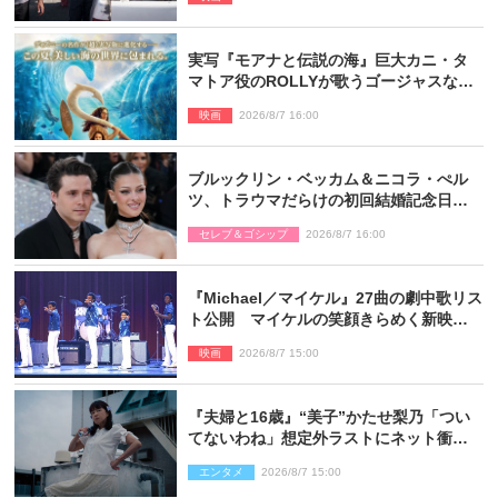
実写『モアナと伝説の海』巨大カニ・タ
マトア役のROLLYが歌うゴージャスな劇
中歌「シャイニー」本編映像解禁
映画
2026/8/7 16:00
ブルックリン・ベッカム＆ニコラ・ぺル
ツ、トラウマだらけの初回結婚記念日は
もう祝わない
セレブ＆ゴシップ
2026/8/7 16:00
『Michael／マイケル』27曲の劇中歌リス
ト公開 マイケルの笑顔きらめく新映像
も
映画
2026/8/7 15:00
『夫婦と16歳』“美子”かたせ梨乃「つい
てないわね」想定外ラストにネット衝撃
「ヤバすぎ…」「怖えぇ」（ネタバレあ
エンタメ
2026/8/7 15:00
り）