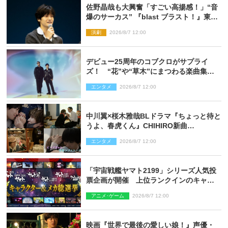
佐野晶哉も大興奮「すごい高揚感！」“音
爆のサーカス” 『blast ブラスト！』東京
公演が開幕！
演劇
2026/8/7 12:00
デビュー25周年のコブクロがサプライ
ズ！ “花”や“草木”にまつわる楽曲集め
た新コンセプトアルバムを“花の日”に配
エンタメ
2026/8/7 12:00
信リリース
中川翼×桜木雅哉BLドラマ『ちょっと待と
うよ、春虎くん』CHIHIRO新曲
「Honeyy」がED主題歌に決定！
エンタメ
2026/8/7 12:00
「宇宙戦艦ヤマト2199」シリーズ人気投
票企画が開催 上位ランクインのキャラ
クター＆メカは新規描き下ろしイラスト
アニメ･ゲーム
2026/8/7 12:00
を制作
映画『世界で最後の愛しい娘！』声優・