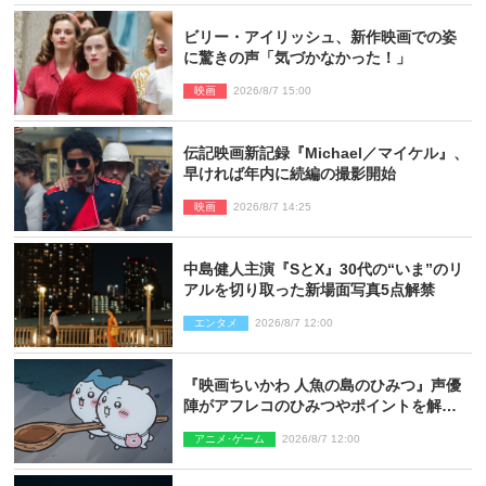
ビリー・アイリッシュ、新作映画での姿
に驚きの声「気づかなかった！」
映画
2026/8/7 15:00
伝記映画新記録『Michael／マイケル』、
早ければ年内に続編の撮影開始
映画
2026/8/7 14:25
中島健人主演『SとX』30代の“いま”のリ
アルを切り取った新場面写真5点解禁
エンタメ
2026/8/7 12:00
『映画ちいかわ 人魚の島のひみつ』声優
陣がアフレコのひみつやポイントを解
説！ 新カットも到着
アニメ･ゲーム
2026/8/7 12:00