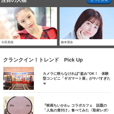
注目の人物
今田美桜
橋本環奈
クランクイン！トレンド Pick Up
カメラに映らなければ“盗み”OK！ 体験
型コンビニ「ギガマート展」がヤバすぎた
ｗ
『映画ちいかわ』コラボカフェ 話題の
「人魚の煮付け」食べてみた〈取材レポ〉