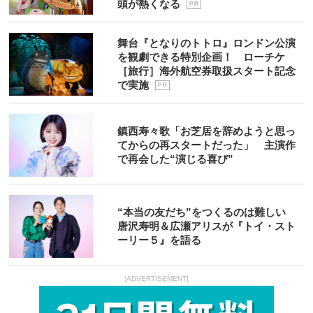
頭が熱くなる
P R
舞台『となりのトトロ』ロンドン公演
を観劇できる特別企画！ ローチケ
［旅行］海外航空券取扱スタート記念
で実施
P R
鎮西寿々歌「お芝居を辞めようと思っ
てからの再スタートだった」 主演作
で再会した“演じる喜び”
“本当の友だち”をつくるのは難しい
唐沢寿明＆広瀬アリスが『トイ・スト
ーリー５』を語る
[ADVERTISEMENT]