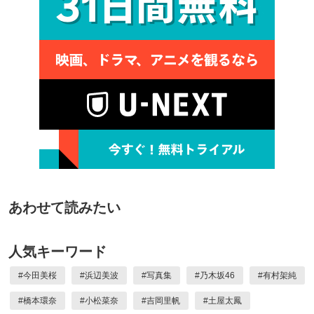
あわせて読みたい
人気キーワード
#
今田美桜
#
浜辺美波
#
写真集
#
乃木坂46
#
有村架純
#
橋本環奈
#
小松菜奈
#
吉岡里帆
#
土屋太鳳