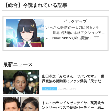
【総合】今読まれている記事
ピックアップ
“おっさん剣聖”の一太刀に宿る人生
―― 世界で話題の本格アクションアニ
メ、Prime Videoで独占配信中
P R
最新ニュース
山田孝之「みなさん、ヤバいです」 世
界観強め謎動画にファン爆笑「天才だ
わ」
エンタメ
2026/8/7 17:00
トム・ホランド＆ゼンデイヤ、英高級カ
ントリーハウスで結婚パーティー 結婚