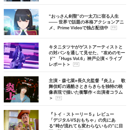
“おっさん剣聖”の一太刀に宿る人生
―― 世界で話題の本格アクションアニ
メ、Prime Videoで独占配信中
P R
キタニタツヤがゲストアーティストと
の対バンを通して見せた、“攻めのモー
ド” 「Hugs Vol.6」神戸公演＜ライブ
レポート＞
P R
主演・森七菜×長久允監督『炎上』 歌
舞伎町の過酷さときらきらを独特の映
像表現で描いた衝撃作＜出演者コラム
＞
P R
『トイ・ストーリー５』レビュー
「デジタルVSおもちゃ」の先にあ
る“時が流れても変わらないもの”に目