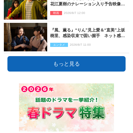
花江夏樹のナレーション入り予告映像解
禁「あふれ出る温かさに涙が止まらな
映画
2026/8/7 12:00
い！」
『風、薫る』“りん”見上愛＆“直美”上坂
樹里、感染収束で固い握手 ネット感動
「このバディは最強」「アツい」
エンタメ
2026/8/7 11:00
もっと見る