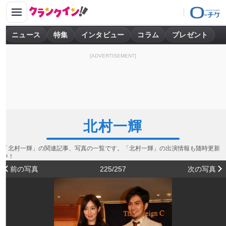
ニュース
特集
インタビュー
コラム
プレゼント
[ADVERTISEMENT]
北村一輝
「北村一輝」の関連記事、写真の一覧です。「北村一輝」の出演情報も随時更新
中！
前の写真
225/257
次の写真