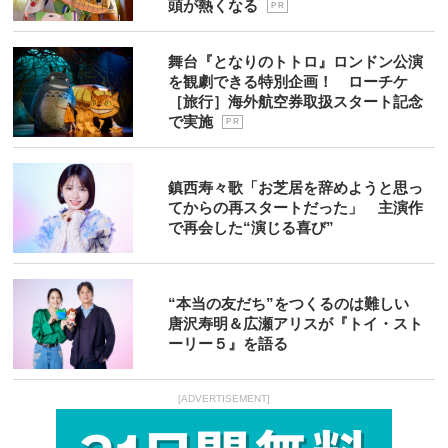
頭が熱くなる
P R
舞台『となりのトトロ』ロンドン公演
を観劇できる特別企画！ ローチケ
［旅行］海外航空券取扱スタート記念
で実施
P R
鎮西寿々歌「お芝居を辞めようと思っ
てからの再スタートだった」 主演作
で再会した“演じる喜び”
“本当の友だち”をつくるのは難しい
唐沢寿明＆広瀬アリスが『トイ・スト
ーリー５』を語る
[ADVERTISEMENT]