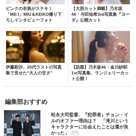
ピンクの衣装がステキ！
【大胆カット満載】乃木坂
「ME:I」MIU＆KEIKO撮り下
46・与田祐希3rd写真集『ヨー
ろしインタビューフォト
ダ』公開カット
伊藤彩沙、20代ラストの写真
【話題】乃木坂46・金川紗耶
集で見せた“大人の甘さ”
1st写真集、ランジェリーカッ
ト公開！
編集部おすすめ
松永大司監督、『犯罪者』チョン・イ
ルのオファー理由は？ 「滝川という
キャラクターに出会えたことは運が良
かった」
P R