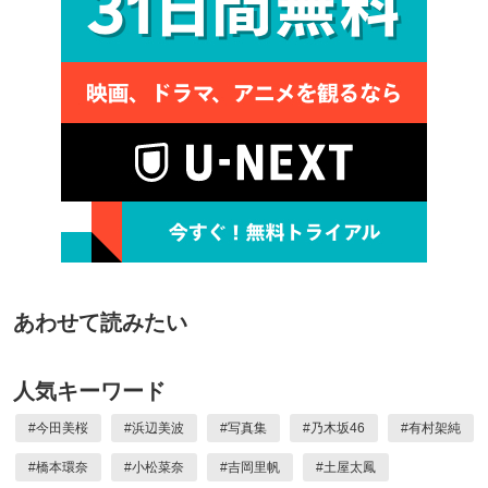
あわせて読みたい
人気キーワード
#
今田美桜
#
浜辺美波
#
写真集
#
乃木坂46
#
有村架純
#
橋本環奈
#
小松菜奈
#
吉岡里帆
#
土屋太鳳