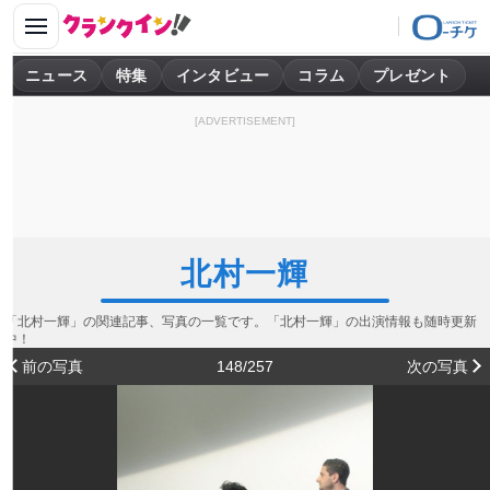
ニュース
特集
インタビュー
コラム
プレゼント
[ADVERTISEMENT]
北村一輝
「北村一輝」の関連記事、写真の一覧です。「北村一輝」の出演情報も随時更新
中！
前の写真
148/257
次の写真