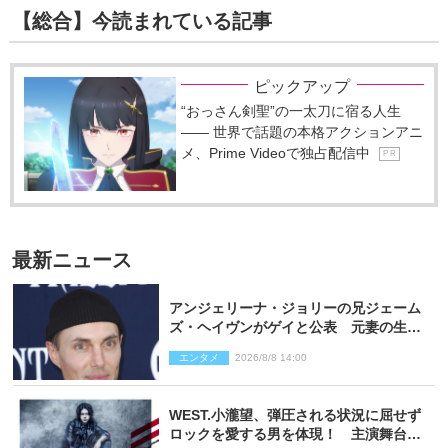
【総合】今読まれている記事
ピックアップ
“おっさん剣聖”の一太刀に宿る人生
―― 世界で話題の本格アクションアニ
メ、Prime Videoで独占配信中
P R
最新ニュース
アンジェリーナ・ジョリーの兄ジェーム
ズ・ヘイヴンがゲイと公表 元妻の生配
信で明らかに
エンタメ
2026/8/8 14:00
WEST.小瀧望、弾圧される状況に屈せず
ロックを愛する男を体現！ 主演舞台