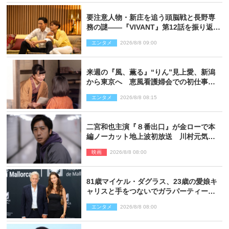
要注意人物・新庄を追う頭脳戦と長野専
務の謎――『VIVANT』第12話を振り返
る！
エンタメ
2026/8/8 09:00
来週の『風、薫る』“りん”見上愛、新潟
から東京へ 恵風看護婦会での初仕事に
向かう
エンタメ
2026/8/8 08:15
二宮和也主演『８番出口』が金ローで本
編ノーカット地上波初放送 川村元気監
督＆二宮コメント到着
映画
2026/8/8 08:00
81歳マイケル・ダグラス、23歳の愛娘キ
ャリスと手をつないでガラパーティーに
来場
エンタメ
2026/8/8 08:00