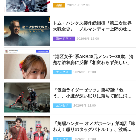
『ロックンロール』ビジュアル解禁
演劇
2026/8/8 12:00
トム・ハンクス製作総指揮『第二次世界
大戦全史』 ノルマンディー上陸の壮絶
な戦場を収めた特別映像解禁
海外ドラマ
2026/8/8 12:00
“港区女子”系AKB48元メンバー38歳、清
楚な浴衣姿に反響「相変わらず美しい」
エンタメ
2026/8/8 12:00
『仮面ライダーゼッツ』第47話「救
う」、小鷹が深い眠りに落ちて闇に消え
る…？
エンタメ
2026/8/8 12:00
『角醒ハンター オメガホーン』第3話「味
わえ！怒りのタッグバトル！」、波斬の
ギリコがハンターバトルを挑んできた！
エンタメ
2026/8/8 12:00