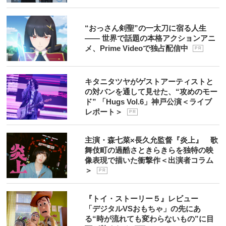
“おっさん剣聖”の一太刀に宿る人生
―― 世界で話題の本格アクションアニ
メ、Prime Videoで独占配信中
P R
キタニタツヤがゲストアーティストと
の対バンを通して見せた、“攻めのモー
ド” 「Hugs Vol.6」神戸公演＜ライブ
レポート＞
P R
主演・森七菜×長久允監督『炎上』 歌
舞伎町の過酷さときらきらを独特の映
像表現で描いた衝撃作＜出演者コラム
＞
P R
『トイ・ストーリー５』レビュー
「デジタルVSおもちゃ」の先にあ
る“時が流れても変わらないもの”に目