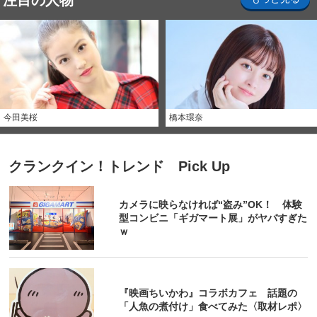
注目の人物
今田美桜
橋本環奈
クランクイン！トレンド Pick Up
カメラに映らなければ“盗み”OK！ 体験
型コンビニ「ギガマート展」がヤバすぎた
ｗ
『映画ちいかわ』コラボカフェ 話題の
「人魚の煮付け」食べてみた〈取材レポ〉