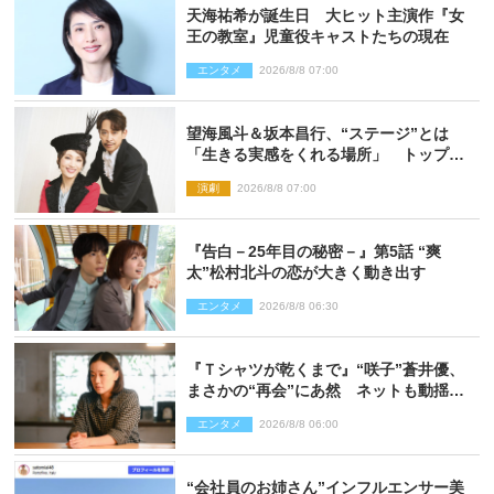
天海祐希が誕生日 大ヒット主演作『女
王の教室』児童役キャストたちの現在
エンタメ
2026/8/8 07:00
望海風斗＆坂本昌行、“ステージ”とは
「生きる実感をくれる場所」 トップを
走り続ける原動力を語る
演劇
2026/8/8 07:00
『告白－25年目の秘密－』第5話 “爽
太”松村北斗の恋が大きく動き出す
エンタメ
2026/8/8 06:30
『Ｔシャツが乾くまで』“咲子”蒼井優、
まさかの“再会”にあ然 ネットも動揺
「びっくりした!!」「今さら?!」（ネタバ
エンタメ
2026/8/8 06:00
レあり）
“会社員のお姉さん”インフルエンサー美