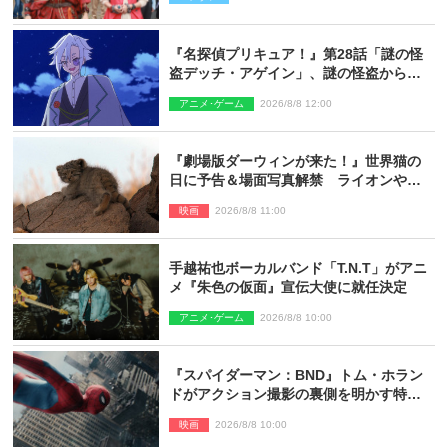
『名探偵プリキュア！』第28話「謎の怪
盗デッチ・アゲイン」、謎の怪盗から不
思議な予告状が届く
アニメ･ゲーム
2026/8/8 12:00
『劇場版ダーウィンが来た！』世界猫の
日に予告＆場面写真解禁 ライオンやマ
ヌルネコの赤ちゃんが大集合
映画
2026/8/8 11:00
手越祐也ボーカルバンド「T.N.T」がアニ
メ『朱色の仮面』宣伝大使に就任決定
アニメ･ゲーム
2026/8/8 10:00
『スパイダーマン：BND』トム・ホラン
ドがアクション撮影の裏側を明かす特別
映像解禁
映画
2026/8/8 10:00