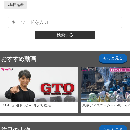
#
与田祐希
検索する
おすすめ動画
もっと見る
『GTO』連ドラが28年ぶり復活
東京ディズニーシー25周年イ
もっと見る