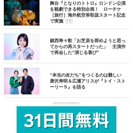
舞台『となりのトトロ』ロンドン公演
を観劇できる特別企画！ ローチケ
［旅行］海外航空券取扱スタート記念
で実施
P R
鎮西寿々歌「お芝居を辞めようと思っ
てからの再スタートだった」 主演作
で再会した“演じる喜び”
“本当の友だち”をつくるのは難しい
唐沢寿明＆広瀬アリスが『トイ・スト
ーリー５』を語る
[ADVERTISEMENT]