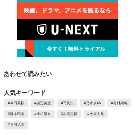
あわせて読みたい
人気キーワード
#
今田美桜
#
浜辺美波
#
写真集
#
乃木坂46
#
有村架純
#
橋本環奈
#
小松菜奈
#
吉岡里帆
#
土屋太鳳
#
与田祐希