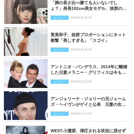
「脚の長さ比べ勝てる人いないでし
ょ？」身長182cm美女モデル、抜群のプ
ロポーションにネット衝撃
エンタメ
2026/8/8 18:00
筧美和子、抜群プロポーションにネット
衝撃「美しすぎる」「スゴイ」
エンタメ
2026/8/8 18:00
アントニオ・バンデラス、2014年に離婚
した元妻メラニー・グリフィスは今も
「親友の一人」
エンタメ
2026/8/8 15:00
アンジェリーナ・ジョリーの兄ジェーム
ズ・ヘイヴンがゲイと公表 元妻の生配
信で明らかに
エンタメ
2026/8/8 14:00
WEST.小瀧望、弾圧される状況に屈せず