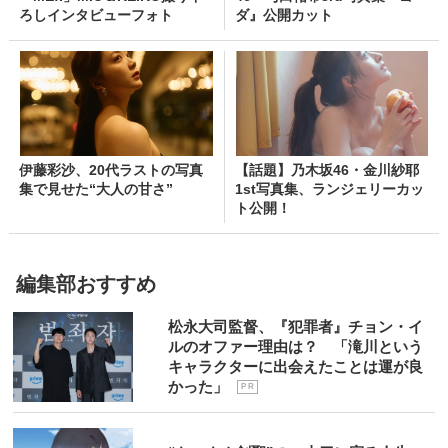
ろしインタビューフォト
ダ』公開カット
伊藤彩沙、20代ラストの写真
【話題】乃木坂46・金川紗耶
集で見せた“大人の甘さ”
1st写真集、ランジェリーカッ
ト公開！
編集部おすすめ
松永大司監督、『犯罪者』チョン・イ
ルのオファー理由は？ 「滝川という
キャラクターに出会えたことは運が良
かった」
P R