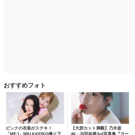
おすすめフォト
ピンクの衣装がステキ！
【大胆カット満載】乃木坂
「ME:I」MIU＆KEIKO撮り下
46・与田祐希3rd写真集『ヨー