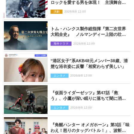
ロックを愛する男を体現！ 主演舞台
『ロックンロール』ビジュアル解禁
演劇
2026/8/8 12:00
トム・ハンクス製作総指揮『第二次世界
大戦全史』 ノルマンディー上陸の壮絶
な戦場を収めた特別映像解禁
海外ドラマ
2026/8/8 12:00
“港区女子”系AKB48元メンバー38歳、清
楚な浴衣姿に反響「相変わらず美しい」
エンタメ
2026/8/8 12:00
『仮面ライダーゼッツ』第47話「救
う」、小鷹が深い眠りに落ちて闇に消え
る…？
エンタメ
2026/8/8 12:00
『角醒ハンター オメガホーン』第3話「味
わえ！怒りのタッグバトル！」、波斬の