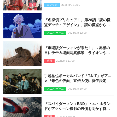
ギリコがハンターバトルを挑んできた！
エンタメ
2026/8/8 12:00
『名探偵プリキュア！』第28話「謎の怪
盗デッチ・アゲイン」、謎の怪盗から不
思議な予告状が届く
アニメ･ゲーム
2026/8/8 12:00
『劇場版ダーウィンが来た！』世界猫の
日に予告＆場面写真解禁 ライオンやマ
ヌルネコの赤ちゃんが大集合
映画
2026/8/8 11:00
手越祐也ボーカルバンド「T.N.T」がアニ
メ『朱色の仮面』宣伝大使に就任決定
アニメ･ゲーム
2026/8/8 10:00
『スパイダーマン：BND』トム・ホラン
ドがアクション撮影の裏側を明かす特別
映像解禁
映画
2026/8/8 10:00