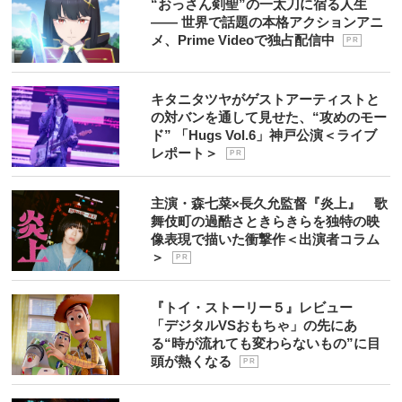
“おっさん剣聖”の一太刀に宿る人生
―― 世界で話題の本格アクションアニ
メ、Prime Videoで独占配信中
P R
キタニタツヤがゲストアーティストと
の対バンを通して見せた、“攻めのモー
ド” 「Hugs Vol.6」神戸公演＜ライブ
レポート＞
P R
主演・森七菜×長久允監督『炎上』 歌
舞伎町の過酷さときらきらを独特の映
像表現で描いた衝撃作＜出演者コラム
＞
P R
『トイ・ストーリー５』レビュー
「デジタルVSおもちゃ」の先にあ
る“時が流れても変わらないもの”に目
頭が熱くなる
P R