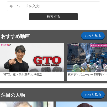
検索する
おすすめ動画
もっと見る
『GTO』連ドラが28年ぶり復活
東京ディズニーシー25周年イ
注目の人物
もっと見る