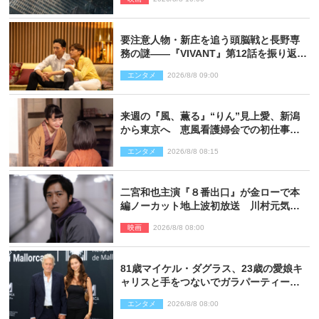
要注意人物・新庄を追う頭脳戦と長野専
務の謎――『VIVANT』第12話を振り返
る！
エンタメ
2026/8/8 09:00
来週の『風、薫る』“りん”見上愛、新潟
から東京へ 恵風看護婦会での初仕事に
向かう
エンタメ
2026/8/8 08:15
二宮和也主演『８番出口』が金ローで本
編ノーカット地上波初放送 川村元気監
督＆二宮コメント到着
映画
2026/8/8 08:00
81歳マイケル・ダグラス、23歳の愛娘キ
ャリスと手をつないでガラパーティーに
来場
エンタメ
2026/8/8 08:00