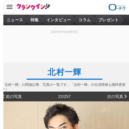
ニュース
特集
インタビュー
コラム
プレゼント
[ADVERTISEMENT]
北村一輝
「北村一輝」の関連記事、写真の一覧です。「北村一輝」の出演情報も随時更新
中！
前の写真
22/257
次の写真