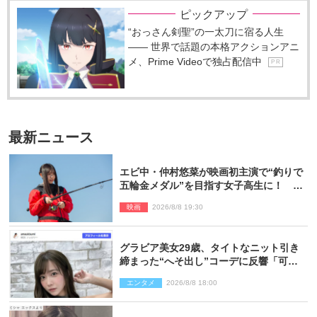
ピックアップ
“おっさん剣聖”の一太刀に宿る人生
―― 世界で話題の本格アクションアニ
メ、Prime Videoで独占配信中
P R
最新ニュース
エビ中・仲村悠菜が映画初主演で“釣りで
五輪金メダル”を目指す女子高生に！ 映
画『つりこまち』今秋公開
映画
2026/8/8 19:30
グラビア美女29歳、タイトなニット引き
締まった“へそ出し”コーデに反響「可愛
い過ぎる」
エンタメ
2026/8/8 18:00