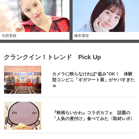
今田美桜
橋本環奈
クランクイン！トレンド Pick Up
カメラに映らなければ“盗み”OK！ 体験
型コンビニ「ギガマート展」がヤバすぎた
ｗ
『映画ちいかわ』コラボカフェ 話題の
「人魚の煮付け」食べてみた〈取材レポ〉