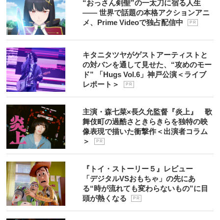
“おっさん剣聖”の一太刀に宿る人生
―― 世界で話題の本格アクションアニ
メ、Prime Videoで独占配信中
P R
キタニタツヤがゲストアーティストと
の対バンを通して見せた、“攻めのモー
ド” 「Hugs Vol.6」神戸公演＜ライブ
レポート＞
P R
主演・森七菜×長久允監督『炎上』 歌
舞伎町の過酷さときらきらを独特の映
像表現で描いた衝撃作＜出演者コラム
＞
P R
『トイ・ストーリー５』レビュー
「デジタルVSおもちゃ」の先にあ
る“時が流れても変わらないもの”に目
頭が熱くなる
P R