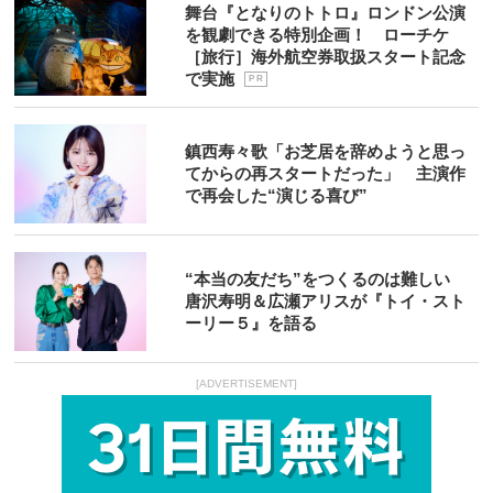
舞台『となりのトトロ』ロンドン公演
を観劇できる特別企画！ ローチケ
［旅行］海外航空券取扱スタート記念
で実施
P R
鎮西寿々歌「お芝居を辞めようと思っ
てからの再スタートだった」 主演作
で再会した“演じる喜び”
“本当の友だち”をつくるのは難しい
唐沢寿明＆広瀬アリスが『トイ・スト
ーリー５』を語る
[ADVERTISEMENT]