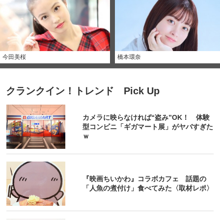
今田美桜
橋本環奈
クランクイン！トレンド Pick Up
カメラに映らなければ“盗み”OK！ 体験
型コンビニ「ギガマート展」がヤバすぎた
ｗ
『映画ちいかわ』コラボカフェ 話題の
「人魚の煮付け」食べてみた〈取材レポ〉