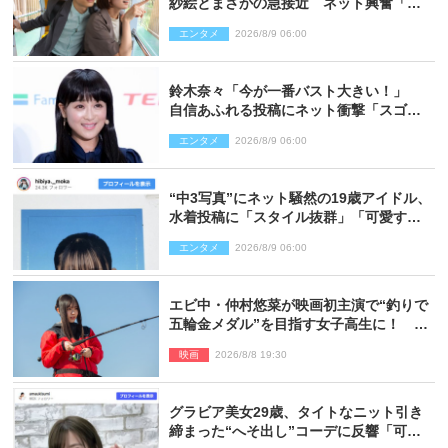
紗絵とまさかの急接近 ネット興奮「そ
の反応は」「いいの!?」（ネタバレあ
エンタメ
2026/8/9 06:00
り）
鈴木奈々「今が一番バスト大きい！」
自信あふれる投稿にネット衝撃「スゴ
イ」「写真集を出して欲しい」
エンタメ
2026/8/9 06:00
“中3写真”にネット騒然の19歳アイドル、
水着投稿に「スタイル抜群」「可愛すぎ
る」と絶賛の声
エンタメ
2026/8/9 06:00
エビ中・仲村悠菜が映画初主演で“釣りで
五輪金メダル”を目指す女子高生に！ 映
画『つりこまち』今秋公開
映画
2026/8/8 19:30
グラビア美女29歳、タイトなニット引き
締まった“へそ出し”コーデに反響「可愛