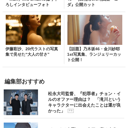
ろしインタビューフォト
ダ』公開カット
伊藤彩沙、20代ラストの写真
【話題】乃木坂46・金川紗耶
集で見せた“大人の甘さ”
1st写真集、ランジェリーカッ
ト公開！
編集部おすすめ
松永大司監督、『犯罪者』チョン・イ
ルのオファー理由は？ 「滝川という
キャラクターに出会えたことは運が良
かった」
P R