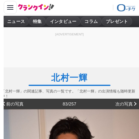
ニュース
特集
インタビュー
コラム
プレゼント
[ADVERTISEMENT]
北村一輝
「北村一輝」の関連記事、写真の一覧です。「北村一輝」の出演情報も随時更新
中！
前の写真
83/257
次の写真