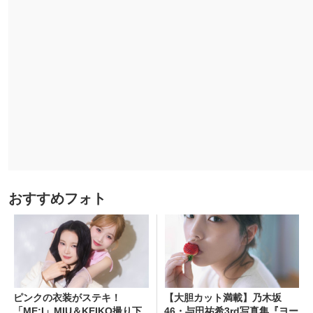
おすすめフォト
ピンクの衣装がステキ！
【大胆カット満載】乃木坂
「ME:I」MIU＆KEIKO撮り下
46・与田祐希3rd写真集『ヨー