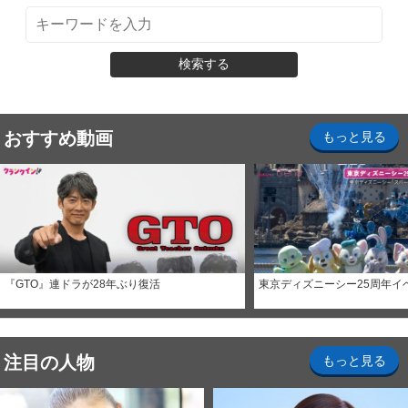
検索する
おすすめ動画
もっと見る
『GTO』連ドラが28年ぶり復活
東京ディズニーシー25周年イ
注目の人物
もっと見る