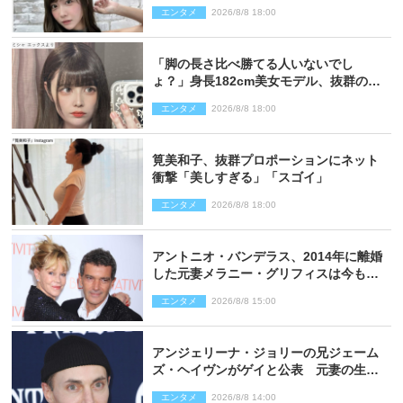
い過ぎる」
エンタメ
2026/8/8 18:00
「脚の長さ比べ勝てる人いないでし
ょ？」身長182cm美女モデル、抜群のプ
ロポーションにネット衝撃
エンタメ
2026/8/8 18:00
筧美和子、抜群プロポーションにネット
衝撃「美しすぎる」「スゴイ」
エンタメ
2026/8/8 18:00
アントニオ・バンデラス、2014年に離婚
した元妻メラニー・グリフィスは今も
「親友の一人」
エンタメ
2026/8/8 15:00
アンジェリーナ・ジョリーの兄ジェーム
ズ・ヘイヴンがゲイと公表 元妻の生配
信で明らかに
エンタメ
2026/8/8 14:00