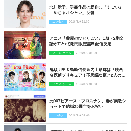
北川景子、手芸作品の新作に「すごい」
「めちゃオシャレ」反響
エンタメ
2026/8/9 11:00
アニメ『薬屋のひとりごと』1期・2期全
話がTVerで期間限定無料配信決定
アニメ･ゲーム
2026/8/9 09:00
鬼頭明里＆島崎信長＆内山昂輝は『映画
名探偵プリキュア！不思議な庭と2人の秘
密』ゲスト声優に決定
アニメ･ゲーム
2026/8/9 09:00
元007ピアース・ブロスナン、妻が素敵シ
ョットで結婚25周年をお祝い
エンタメ
2026/8/9 08:00