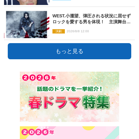
WEST.小瀧望、弾圧される状況に屈せず
ロックを愛する男を体現！ 主演舞台
『ロックンロール』ビジュアル解禁
演劇
2026/8/8 12:00
もっと見る