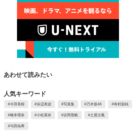
あわせて読みたい
人気キーワード
#
今田美桜
#
浜辺美波
#
写真集
#
乃木坂46
#
有村架純
#
橋本環奈
#
小松菜奈
#
吉岡里帆
#
土屋太鳳
#
与田祐希