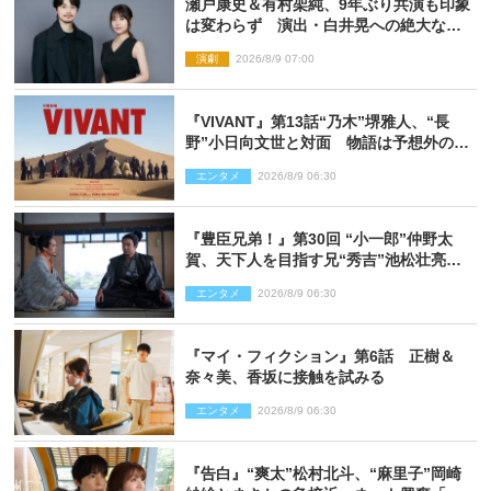
瀬戸康史＆有村架純、9年ぶり共演も印象
は変わらず 演出・白井晃への絶大なる
信頼を胸に舞台『キュー』に挑む
演劇
2026/8/9 07:00
『VIVANT』第13話“乃木”堺雅人、“長
野”小日向文世と対面 物語は予想外の展
開へ
エンタメ
2026/8/9 06:30
『豊臣兄弟！』第30回 “小一郎”仲野太
賀、天下人を目指す兄“秀吉”池松壮亮
と“清須会議”へ
エンタメ
2026/8/9 06:30
『マイ・フィクション』第6話 正樹＆
奈々美、香坂に接触を試みる
エンタメ
2026/8/9 06:30
『告白』“爽太”松村北斗、“麻里子”岡崎