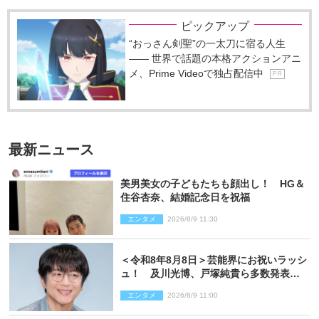
ピックアップ
“おっさん剣聖”の一太刀に宿る人生
―― 世界で話題の本格アクションアニ
メ、Prime Videoで独占配信中
P R
最新ニュース
美男美女の子どもたちも顔出し！ HG＆
住谷杏奈、結婚記念日を祝福
エンタメ
2026/8/9 11:30
＜令和8年8月8日＞芸能界にお祝いラッシ
ュ！ 及川光博、戸塚純貴ら多数発表結
婚
エンタメ
2026/8/9 11:00