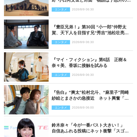
野”小日向文世と対面 物語は予想外の展
開へ
エンタメ
2026/8/9 06:30
『豊臣兄弟！』第30回 “小一郎”仲野太
賀、天下人を目指す兄“秀吉”池松壮亮
と“清須会議”へ
エンタメ
2026/8/9 06:30
『マイ・フィクション』第6話 正樹＆
奈々美、香坂に接触を試みる
エンタメ
2026/8/9 06:30
『告白』“爽太”松村北斗、“麻里子”岡崎
紗絵とまさかの急接近 ネット興奮「そ
の反応は」「いいの!?」（ネタバレあ
エンタメ
2026/8/9 06:00
り）
鈴木奈々「今が一番バスト大きい！」
自信あふれる投稿にネット衝撃「スゴ
イ」「写真集を出して欲しい」