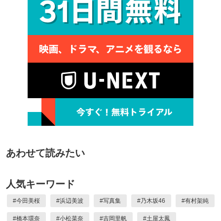
あわせて読みたい
人気キーワード
#
今田美桜
#
浜辺美波
#
写真集
#
乃木坂46
#
有村架純
#
橋本環奈
#
小松菜奈
#
吉岡里帆
#
土屋太鳳