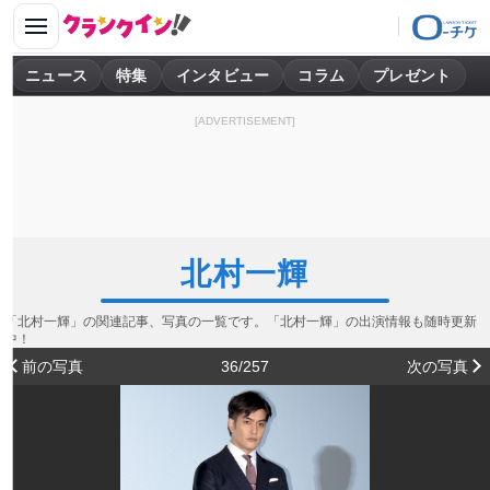
ニュース
特集
インタビュー
コラム
プレゼント
[ADVERTISEMENT]
北村一輝
「北村一輝」の関連記事、写真の一覧です。「北村一輝」の出演情報も随時更新
中！
前の写真
36/257
次の写真