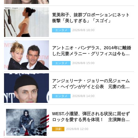
筧美和子、抜群プロポーションにネット
衝撃「美しすぎる」「スゴイ」
エンタメ
2026/8/8 18:00
アントニオ・バンデラス、2014年に離婚
した元妻メラニー・グリフィスは今も
「親友の一人」
エンタメ
2026/8/8 15:00
アンジェリーナ・ジョリーの兄ジェーム
ズ・ヘイヴンがゲイと公表 元妻の生配
信で明らかに
エンタメ
2026/8/8 14:00
WEST.小瀧望、弾圧される状況に屈せず
ロックを愛する男を体現！ 主演舞台
『ロックンロール』ビジュアル解禁
演劇
2026/8/8 12:00