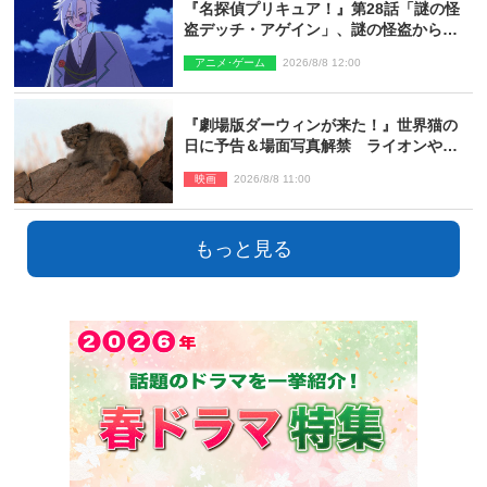
『名探偵プリキュア！』第28話「謎の怪
盗デッチ・アゲイン」、謎の怪盗から不
思議な予告状が届く
アニメ･ゲーム
2026/8/8 12:00
『劇場版ダーウィンが来た！』世界猫の
日に予告＆場面写真解禁 ライオンやマ
ヌルネコの赤ちゃんが大集合
映画
2026/8/8 11:00
もっと見る