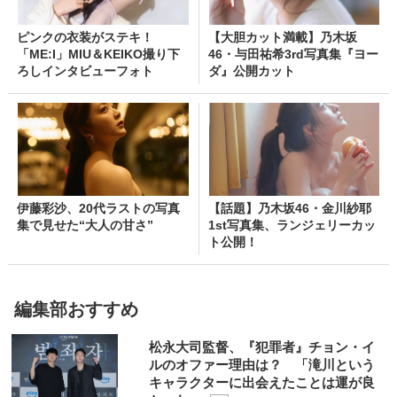
ピンクの衣装がステキ！
【大胆カット満載】乃木坂
「ME:I」MIU＆KEIKO撮り下
46・与田祐希3rd写真集『ヨー
ろしインタビューフォト
ダ』公開カット
伊藤彩沙、20代ラストの写真
【話題】乃木坂46・金川紗耶
集で見せた“大人の甘さ”
1st写真集、ランジェリーカッ
ト公開！
編集部おすすめ
松永大司監督、『犯罪者』チョン・イ
ルのオファー理由は？ 「滝川という
キャラクターに出会えたことは運が良