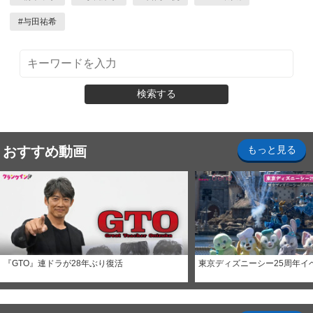
#
与田祐希
検索する
おすすめ動画
もっと見る
『GTO』連ドラが28年ぶり復活
東京ディズニーシー25周年イ