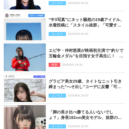
エンタメ
2026/8/9 06:00
“中3写真”にネット騒然の19歳アイドル、
水着投稿に「スタイル抜群」「可愛すぎ
る」と絶賛の声
エンタメ
2026/8/9 06:00
エビ中・仲村悠菜が映画初主演で“釣りで
五輪金メダル”を目指す女子高生に！ 映
画『つりこまち』今秋公開
映画
2026/8/8 19:30
グラビア美女29歳、タイトなニット引き
締まった“へそ出し”コーデに反響「可愛
い過ぎる」
エンタメ
2026/8/8 18:00
「脚の長さ比べ勝てる人いないでし
ょ？」身長182cm美女モデル、抜群のプ
ロポーションにネット衝撃
エンタメ
2026/8/8 18:00