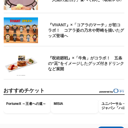
『VIVANT』×「コアラのマーチ」が初コ
ラボ！ コアラ姿の乃木や野崎を描いたグ
ッズ登場へ
『呪術廻戦』×「牛角」がコラボ！ 五条
の“茈”をイメージしたグッズ付きドリンク
など展開
おすすめチケット
FortuneX ～王者への道～
MISIA
ユニバーサル・
ジャパン「ハロ
ホラー・ナイト 
ナイト～パス」