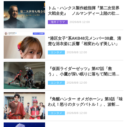
トム・ハンクス製作総指揮『第二次世界
大戦全史』 ノルマンディー上陸の壮絶
な戦場を収めた特別映像解禁
海外ドラマ
2026/8/8 12:00
“港区女子”系AKB48元メンバー38歳、清
楚な浴衣姿に反響「相変わらず美しい」
エンタメ
2026/8/8 12:00
『仮面ライダーゼッツ』第47話「救
う」、小鷹が深い眠りに落ちて闇に消え
る…？
エンタメ
2026/8/8 12:00
『角醒ハンター オメガホーン』第3話「味
わえ！怒りのタッグバトル！」、波斬の
ギリコがハンターバトルを挑んできた！
エンタメ
2026/8/8 12:00