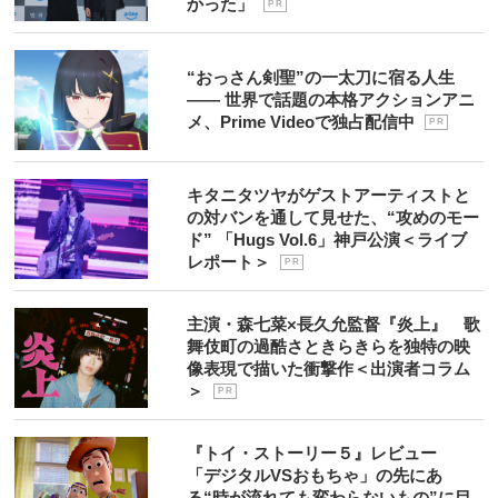
かった」
P R
“おっさん剣聖”の一太刀に宿る人生
―― 世界で話題の本格アクションアニ
メ、Prime Videoで独占配信中
P R
キタニタツヤがゲストアーティストと
の対バンを通して見せた、“攻めのモー
ド” 「Hugs Vol.6」神戸公演＜ライブ
レポート＞
P R
主演・森七菜×長久允監督『炎上』 歌
舞伎町の過酷さときらきらを独特の映
像表現で描いた衝撃作＜出演者コラム
＞
P R
『トイ・ストーリー５』レビュー
「デジタルVSおもちゃ」の先にあ
る“時が流れても変わらないもの”に目