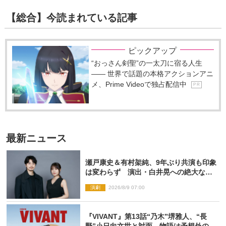
【総合】今読まれている記事
ピックアップ
“おっさん剣聖”の一太刀に宿る人生
―― 世界で話題の本格アクションアニ
メ、Prime Videoで独占配信中
P R
最新ニュース
瀬戸康史＆有村架純、9年ぶり共演も印象
は変わらず 演出・白井晃への絶大なる
信頼を胸に舞台『キュー』に挑む
演劇
2026/8/9 07:00
『VIVANT』第13話“乃木”堺雅人、“長