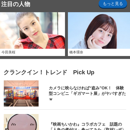
注目の人物
もっと見る
今田美桜
橋本環奈
クランクイン！トレンド Pick Up
カメラに映らなければ“盗み”OK！ 体験
型コンビニ「ギガマート展」がヤバすぎた
ｗ
『映画ちいかわ』コラボカフェ 話題の
「人魚の煮付け」食べてみた〈取材レポ〉