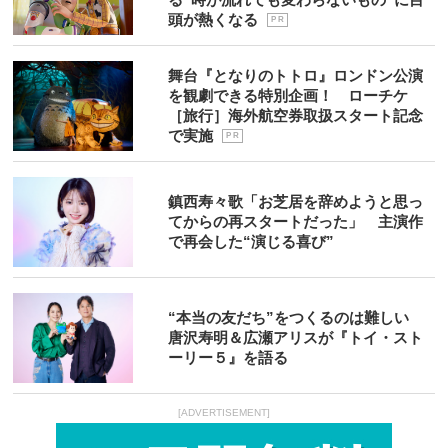
頭が熱くなる
P R
舞台『となりのトトロ』ロンドン公演
を観劇できる特別企画！ ローチケ
［旅行］海外航空券取扱スタート記念
で実施
P R
鎮西寿々歌「お芝居を辞めようと思っ
てからの再スタートだった」 主演作
で再会した“演じる喜び”
“本当の友だち”をつくるのは難しい
唐沢寿明＆広瀬アリスが『トイ・スト
ーリー５』を語る
[ADVERTISEMENT]